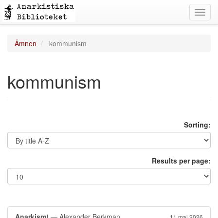
Toggl
navig
Ämnen
kommunism
kommunism
Sorting:
Results per page:
Anarkism!
— Alexander Berkman
11 maj 2026