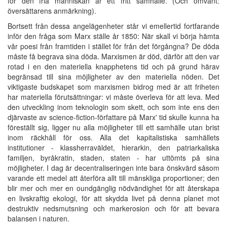
för den fria människan är ett fritt samhälle. (Och omvänt:
översättarens anmärkning).
Bortsett från dessa angelägenheter står vi emellertid fortfarande
inför den fråga som Marx ställe år 1850: När skall vi börja hämta
vår poesi från framtiden i stället för från det förgångna? De döda
måste få begrava sina döda. Marxismen är död, därför att den var
rotad i en den materiella knapphetens tid och på grund härav
begränsad till sina möjligheter av den materiella nöden. Det
viktigaste budskapet som marxismen bidrog med är att friheten
har materiella förutsättningar: vi måste överleva för att leva. Med
den utveckling inom teknologin som skett, och som inte ens den
djärvaste av science-fiction-författare på Marx' tid skulle kunna ha
föreställt sig, ligger nu alla möjligheter till ett samhälle utan brist
inom räckhåll för oss. Alla det kapitalistiska samhällets
institutioner - klassherraväldet, hierarkin, den patriarkaliska
familjen, byråkratin, staden, staten - har uttömts på sina
möjligheter. I dag är decentraliseringen inte bara önskvärd såsom
varande ett medel att återföra allt till mänskliga proportioner; den
blir mer och mer en oundgänglig nödvändighet för att återskapa
en livskraftig ekologi, för att skydda livet på denna planet mot
destruktiv nedsmutsning och markerosion och för att bevara
balansen i naturen.