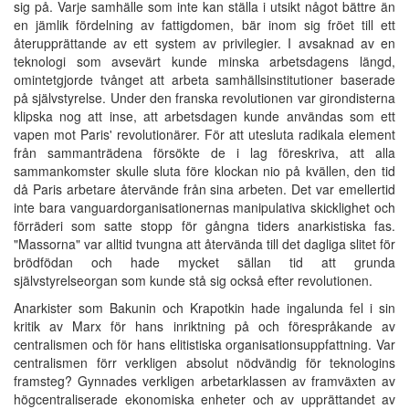
sig på. Varje samhälle som inte kan ställa i utsikt något bättre än
en jämlik fördelning av fattigdomen, bär inom sig fröet till ett
återupprättande av ett system av privilegier. I avsaknad av en
teknologi som avsevärt kunde minska arbetsdagens längd,
omintetgjorde tvånget att arbeta samhällsinstitutioner baserade
på självstyrelse. Under den franska revolutionen var girondisterna
klipska nog att inse, att arbetsdagen kunde användas som ett
vapen mot Paris' revolutionärer. För att utesluta radikala element
från sammanträdena försökte de i lag föreskriva, att alla
sammankomster skulle sluta före klockan nio på kvällen, den tid
då Paris arbetare återvände från sina arbeten. Det var emellertid
inte bara vanguardorganisationernas manipulativa skicklighet och
förräderi som satte stopp för gångna tiders anarkistiska fas.
"Massorna" var alltid tvungna att återvända till det dagliga slitet för
brödfödan och hade mycket sällan tid att grunda
självstyrelseorgan som kunde stå sig också efter revolutionen.
Anarkister som Bakunin och Krapotkin hade ingalunda fel i sin
kritik av Marx för hans inriktning på och förespråkande av
centralismen och för hans elitistiska organisationsuppfattning. Var
centralismen förr verkligen absolut nödvändig för teknologins
framsteg? Gynnades verkligen arbetarklassen av framväxten av
högcentraliserade ekonomiska enheter och av upprättandet av