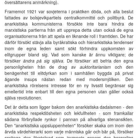
översättarens anmärkning).
Framemot 1921 var sovjeterna i praktiken döda, och alla beslut
fattades av bolsjevikpartiets centralkommitté och politbyrå. De
anarkistiska kommunisterna försökte inte bara hindra de
marxistiska partierna från att upprepa detta utan också de egna
organisationerna från att spela en liknande roll i framtiden. De har
därför försökt stävja alla byråkratiska och hierarkistiska tendenser
inom de egna leden samt sökt förhindra uppkomsten av
elitgrupper bland sig. Vad som kanske är ännu viktigare; de
försöker
ändra på sig själva
. De försöker att befria den egna
personligheten från de drag av
auktoritarianism
och den
benägenhet till elitdyrkan som i samhällen byggda på privat
ägande insups nästan redan med modersmjölken. Den
anarkistiska rörelsens intresse för en ny livsstil begränsar sig
emellertid inte enbart till den egna personen utan gäller också
själva revolutionen.
Det är detta som ligger bakom den anarkistiska dadaismen - den
anarkistiska respektlösheten och lekfullheten - som framkallar
sådana förbryllade rynkor i pannan på allvarliga stenansikten.
Den "anarkistiska uppsluppenheten" försöker skaka om inom den
ärvda värdehierarki som varje människa går och bär på, försöker
spränga den förstelnad som inympats genom den borgerliga