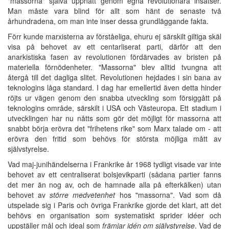
"massorna" själva uppnått genom egna revolutionära insatser.
Man måste vara blind för allt som hänt de senaste två
århundradena, om man inte inser dessa grundläggande fakta.
Förr kunde marxisterna av förståeliga, ehuru ej särskilt giltiga skäl
visa på behovet av ett centarliserat parti, därför att den
anarkistiska fasen av revolutionen fördärvades av bristen på
materiella förnödenheter. "Massorna" blev alltid tvungna att
återgå till det dagliga slitet. Revolutionen hejdades i sin bana av
teknologins låga standard. I dag har emellertid även detta hinder
röjts ur vägen genom den snabba utveckling som försiggått på
teknologins område, särskilt i USA och Västeuropa. Ett stadium i
utvecklingen har nu nåtts som gör det möjligt för massorna att
snabbt börja erövra det "frihetens rike" som Marx talade om - att
erövra den fritid som behövs för största möjliga mått av
självstyrelse.
Vad maj-junihändelserna i Frankrike år 1968 tydligt visade var inte
behovet av ett centraliserat bolsjevikparti (sådana partier fanns
det mer än nog av, och de hamnade alla på efterkälken) utan
behovet av
större medvetenhet
hos "massorna". Vad som då
utspelade sig i Paris och övriga Frankrike gjorde det klart, att det
behövs en organisation som systematiskt sprider idéer och
uppställer mål och ideal som
främjar idén om självstyrelse
. Vad de