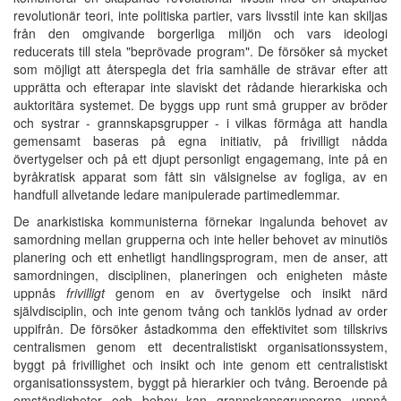
revolutionär teori, inte politiska partier, vars livsstil inte kan skiljas
från den omgivande borgerliga miljön och vars ideologi
reducerats till stela "beprövade program". De försöker så mycket
som möjligt att återspegla det fria samhälle de strävar efter att
upprätta och efterapar inte slaviskt det rådande hierarkiska och
auktoritära systemet. De byggs upp runt små grupper av bröder
och systrar - grannskapsgrupper - i vilkas förmåga att handla
gemensamt baseras på egna initiativ, på frivilligt nådda
övertygelser och på ett djupt personligt engagemang, inte på en
byråkratisk apparat som fått sin välsignelse av fogliga, av en
handfull allvetande ledare manipulerade partimedlemmar.
De anarkistiska kommunisterna förnekar ingalunda behovet av
samordning mellan grupperna och inte heller behovet av minutiös
planering och ett enhetligt handlingsprogram, men de anser, att
samordningen, disciplinen, planeringen och enigheten måste
uppnås
frivilligt
genom en av övertygelse och insikt närd
självdisciplin, och inte genom tvång och tanklös lydnad av order
uppifrån. De försöker åstadkomma den effektivitet som tillskrivs
centralismen genom ett decentralistiskt organisationssystem,
byggt på frivillighet och insikt och inte genom ett centralistiskt
organisationssystem, byggt på hierarkier och tvång. Beroende på
omständigheter och behov kan grannskapsgrupperna uppnå