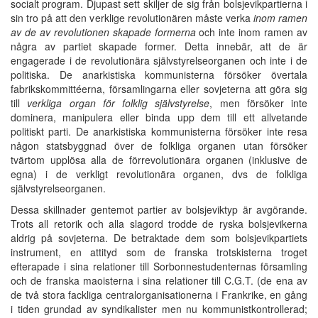
socialt program. Djupast sett skiljer de sig från bolsjevikpartierna i
sin tro på att den verklige revolutionären måste verka
inom ramen
av de av revolutionen skapade formerna
och inte inom ramen av
några av partiet skapade former. Detta innebär, att de är
engagerade i de revolutionära självstyrelseorganen och inte i de
politiska. De anarkistiska kommunisterna försöker övertala
fabrikskommittéerna, församlingarna eller sovjeterna att göra sig
till
verkliga organ för folklig självstyrelse
, men försöker inte
dominera, manipulera eller binda upp dem till ett allvetande
politiskt parti. De anarkistiska kommunisterna försöker inte resa
någon statsbyggnad över de folkliga organen utan försöker
tvärtom upplösa alla de förrevolutionära organen (inklusive de
egna) i de verkligt revolutionära organen, dvs de folkliga
självstyrelseorganen.
Dessa skillnader gentemot partier av bolsjeviktyp är avgörande.
Trots all retorik och alla slagord trodde de ryska bolsjevikerna
aldrig på sovjeterna. De betraktade dem som bolsjevikpartiets
instrument, en attityd som de franska trotskisterna troget
efterapade i sina relationer till Sorbonnestudenternas församling
och de franska maoisterna i sina relationer till C.G.T. (de ena av
de två stora fackliga centralorganisationerna i Frankrike, en gång
i tiden grundad av syndikalister men nu kommunistkontrollerad;