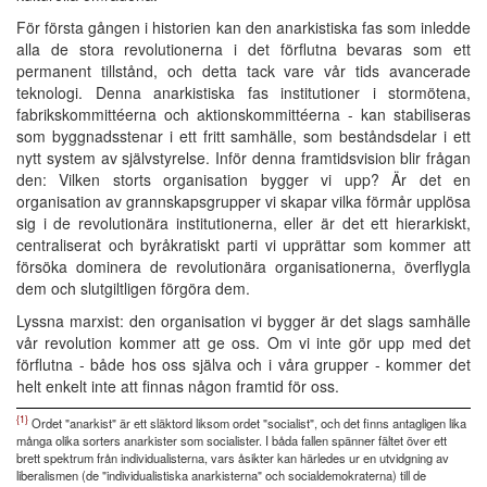
För första gången i historien kan den anarkistiska fas som inledde
alla de stora revolutionerna i det förflutna bevaras som ett
permanent tillstånd, och detta tack vare vår tids avancerade
teknologi. Denna anarkistiska fas institutioner i stormötena,
fabrikskommittéerna och aktionskommittéerna - kan stabiliseras
som byggnadsstenar i ett fritt samhälle, som beståndsdelar i ett
nytt system av självstyrelse. Inför denna framtidsvision blir frågan
den: Vilken storts organisation bygger vi upp? Är det en
organisation av grannskapsgrupper vi skapar vilka förmår upplösa
sig i de revolutionära institutionerna, eller är det ett hierarkiskt,
centraliserat och byråkratiskt parti vi upprättar som kommer att
försöka dominera de revolutionära organisationerna, överflygla
dem och slutgiltligen förgöra dem.
Lyssna marxist: den organisation vi bygger är det slags samhälle
vår revolution kommer att ge oss. Om vi inte gör upp med det
förflutna - både hos oss själva och i våra grupper - kommer det
helt enkelt inte att finnas någon framtid för oss.
{1}
Ordet "anarkist" är ett släktord liksom ordet "socialist", och det finns antagligen lika
många olika sorters anarkister som socialister. I båda fallen spänner fältet över ett
brett spektrum från individualisterna, vars åsikter kan härledes ur en utvidgning av
liberalismen (de "individualistiska anarkisterna" och socialdemokraterna) till de