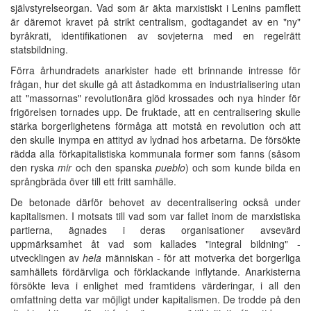
självstyrelseorgan. Vad som är äkta marxistiskt i Lenins pamflett
är däremot kravet på strikt centralism, godtagandet av en "ny"
byråkrati, identifikationen av sovjeterna med en regelrätt
statsbildning.
Förra århundradets anarkister hade ett brinnande intresse för
frågan, hur det skulle gå att åstadkomma en industrialisering utan
att "massornas" revolutionära glöd krossades och nya hinder för
frigörelsen tornades upp. De fruktade, att en centralisering skulle
stärka borgerlighetens förmåga att motstå en revolution och att
den skulle inympa en attityd av lydnad hos arbetarna. De försökte
rädda alla förkapitalistiska kommunala former som fanns (såsom
den ryska
mir
och den spanska
pueblo
) och som kunde bilda en
språngbräda över till ett fritt samhälle.
De betonade därför behovet av decentralisering också under
kapitalismen. I motsats till vad som var fallet inom de marxistiska
partierna, ägnades i deras organisationer avsevärd
uppmärksamhet åt vad som kallades "integral bildning" -
utvecklingen av
hela
människan - för att motverka det borgerliga
samhällets fördärvliga och förklackande inflytande. Anarkisterna
försökte leva i enlighet med framtidens värderingar, i all den
omfattning detta var möjligt under kapitalismen. De trodde på den