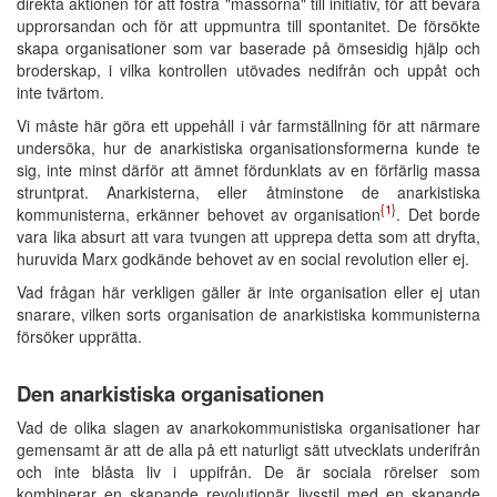
direkta aktionen för att fostra "massorna" till initiativ, för att bevara
upprorsandan och för att uppmuntra till spontanitet. De försökte
skapa organisationer som var baserade på ömsesidig hjälp och
broderskap, i vilka kontrollen utövades nedifrån och uppåt och
inte tvärtom.
Vi måste här göra ett uppehåll i vår farmställning för att närmare
undersöka, hur de anarkistiska organisationsformerna kunde te
sig, inte minst därför att ämnet fördunklats av en förfärlig massa
struntprat. Anarkisterna, eller åtminstone de anarkistiska
{1}
kommunisterna, erkänner behovet av organisation
. Det borde
vara lika absurt att vara tvungen att upprepa detta som att dryfta,
huruvida Marx godkände behovet av en social revolution eller ej.
Vad frågan här verkligen gäller är inte organisation eller ej utan
snarare, vilken sorts organisation de anarkistiska kommunisterna
försöker upprätta.
Den anarkistiska organisationen
Vad de olika slagen av anarkokommunistiska organisationer har
gemensamt är att de alla på ett naturligt sätt utvecklats underifrån
och inte blåsta liv i uppifrån. De är sociala rörelser som
kombinerar en skapande revolutionär livsstil med en skapande