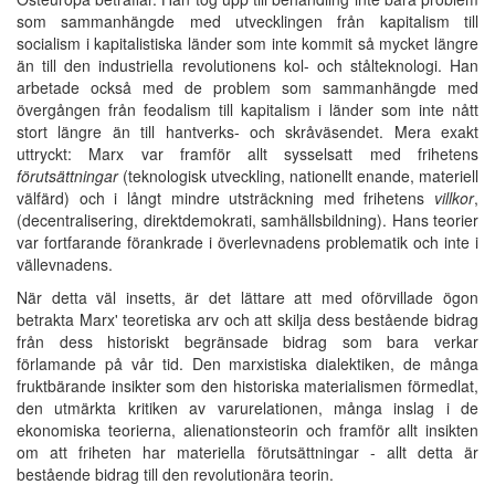
som sammanhängde med utvecklingen från kapitalism till
socialism i kapitalistiska länder som inte kommit så mycket längre
än till den industriella revolutionens kol- och stålteknologi. Han
arbetade också med de problem som sammanhängde med
övergången från feodalism till kapitalism i länder som inte nått
stort längre än till hantverks- och skråväsendet. Mera exakt
uttryckt: Marx var framför allt sysselsatt med frihetens
förutsättningar
(teknologisk utveckling, nationellt enande, materiell
välfärd) och i långt mindre utsträckning med frihetens
villkor
,
(decentralisering, direktdemokrati, samhällsbildning). Hans teorier
var fortfarande förankrade i överlevnadens problematik och inte i
vällevnadens.
När detta väl insetts, är det lättare att med oförvillade ögon
betrakta Marx' teoretiska arv och att skilja dess bestående bidrag
från dess historiskt begränsade bidrag som bara verkar
förlamande på vår tid. Den marxistiska dialektiken, de många
fruktbärande insikter som den historiska materialismen förmedlat,
den utmärkta kritiken av varurelationen, många inslag i de
ekonomiska teorierna, alienationsteorin och framför allt insikten
om att friheten har materiella förutsättningar - allt detta är
bestående bidrag till den revolutionära teorin.