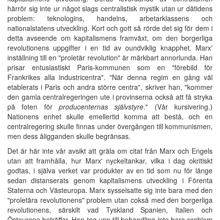
härrör sig inte ur något slags centralistisk mystik utan ur dåtidens
problem: teknologins, handelns, arbetarklassens och
nationalstatens utveckling. Kort och gott så rörde det sig för dem i
detta avseende om kapitalismens framväxt, om den borgerliga
revolutionens uppgifter i en tid av oundviklig knapphet. Marx'
inställning till en "proletär revolution" är märkbart annorlunda. Han
prisar entusiastiskt Paris-kommunen som en "förebild för
Frankrikes alla industricentra". "När denna regim en gång väl
etablerats i Paris och andra större centra", skriver han, "kommer
den gamla centralregeringen ute i provinserna också att få stryka
på foten för
producenternas självstyre
." (Vår kursivering.)
Nationens enhet skulle emellertid komma att bestå, och en
centralregering skulle finnas under övergången till kommunismen,
men dess åligganden skulle begränsas.
Det är här inte vår avsikt att gräla om citat från Marx och Engels
utan att framhålla, hur Marx' nyckeltankar, vilka i dag okritiskt
godtas, i själva verket var produkter av en tid som nu för länge
sedan distanserats genom kapitalismens utveckling i Förenta
Staterna och Västeuropa. Marx sysselsatte sig inte bara med den
"proletära revolutionens" problem utan cokså med den borgerliga
revolutionens, särskilt vad Tyskland Spanien, Italien och
Östeuropa beträffar. Han tog upp till behandling inte bara problem