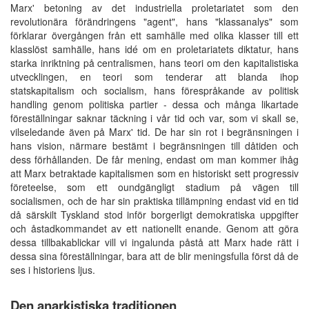
Marx' betoning av det industriella proletariatet som den
revolutionära förändringens "agent", hans "klassanalys" som
förklarar övergången från ett samhälle med olika klasser till ett
klasslöst samhälle, hans idé om en proletariatets diktatur, hans
starka inriktning på centralismen, hans teori om den kapitalistiska
utvecklingen, en teori som tenderar att blanda ihop
statskapitalism och socialism, hans förespråkande av politisk
handling genom politiska partier - dessa och många likartade
föreställningar saknar täckning i vår tid och var, som vi skall se,
vilseledande även på Marx' tid. De har sin rot i begränsningen i
hans vision, närmare bestämt i begränsningen till dåtiden och
dess förhållanden. De får mening, endast om man kommer ihåg
att Marx betraktade kapitalismen som en historiskt sett progressiv
företeelse, som ett oundgängligt stadium på vägen till
socialismen, och de har sin praktiska tillämpning endast vid en tid
då särskilt Tyskland stod inför borgerligt demokratiska uppgifter
och åstadkommandet av ett nationellt enande. Genom att göra
dessa tillbakablickar vill vi ingalunda påstå att Marx hade rätt i
dessa sina föreställningar, bara att de blir meningsfulla först då de
ses i historiens ljus.
Den anarkistiska traditionen