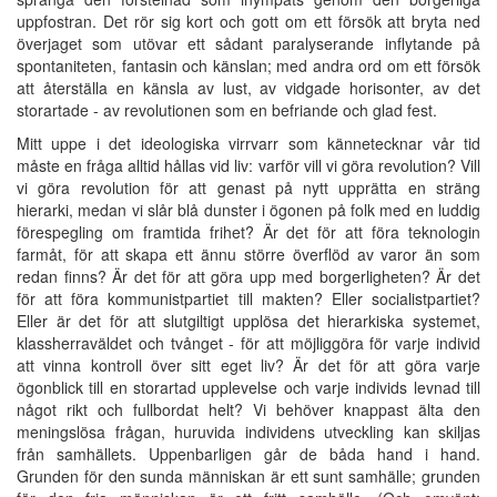
uppfostran. Det rör sig kort och gott om ett försök att bryta ned
överjaget som utövar ett sådant paralyserande inflytande på
spontaniteten, fantasin och känslan; med andra ord om ett försök
att återställa en känsla av lust, av vidgade horisonter, av det
storartade - av revolutionen som en befriande och glad fest.
Mitt uppe i det ideologiska virrvarr som kännetecknar vår tid
måste en fråga alltid hållas vid liv: varför vill vi göra revolution? Vill
vi göra revolution för att genast på nytt upprätta en sträng
hierarki, medan vi slår blå dunster i ögonen på folk med en luddig
förespegling om framtida frihet? Är det för att föra teknologin
farmåt, för att skapa ett ännu större överflöd av varor än som
redan finns? Är det för att göra upp med borgerligheten? Är det
för att föra kommunistpartiet till makten? Eller socialistpartiet?
Eller är det för att slutgiltigt upplösa det hierarkiska systemet,
klassherraväldet och tvånget - för att möjliggöra för varje individ
att vinna kontroll över sitt eget liv? Är det för att göra varje
ögonblick till en storartad upplevelse och varje individs levnad till
något rikt och fullbordat helt? Vi behöver knappast älta den
meningslösa frågan, huruvida individens utveckling kan skiljas
från samhällets. Uppenbarligen går de båda hand i hand.
Grunden för den sunda människan är ett sunt samhälle; grunden