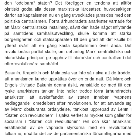
den "odelbara" staten? Det föreligger en tendens att alltför
okritiskt godta alla dessa marxistiska lärosatser, huvudsakligen
därför att kapitalismen nu en gång utvecklades jämsides med den
politiska centralismen. Förra århundradets anarkister varnade för
att Marx' centralistiska inställning, såvitt den hade något inflytande
på samtidens samhällsutveckling, skulle komma att stärka
borgerligheten och statsapparaten till den grad att det ksulle bli
ytterst svårt att en gång kasta kapitalismen över ända. Det
revolutionära partiet skulle, om det antog Marx' centralistiska och
hierarkiska principer, ge upphov till hierarkier och centralism i det
efterrevolutionära samhället.
Bakunin, Krapotkin och Malatesta var inte så naiva att de trodde,
att anarkismen kunde upprättas över en enda natt. Då Marx och
Engels tillvitade Bakunin denna åsikt, vanställde de med flit den
ryske anarkistens tankar. Inte heller trodde förra århundradets
anarkister, att avskaffandet av staten innebar "vapnens
nedläggande" omedelbart efter revolutionen, för att använda sig
av Marx' obskuranta ordalydelse, tanklöst upprepad av Lenin i
"Staten och revolutionen". I själva verket är mycket som gäller för
socialism i "Staten och revolutionen" ren och skär anarkism:
ersättandet av de väpnade styrkorna med en revolutionär
folkarmé, ersättandet av de parlamentariska församlingarna med