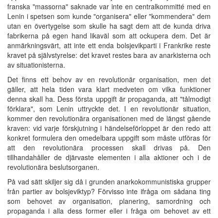
franska "massorna" saknade var inte en centralkommitté med en
Lenin i spetsen som kunde "organisera" eller "kommendera" dem
utan en övertygelse som skulle ha sagt dem att de kunda driva
fabrikerna på egen hand likaväl som att ockupera dem. Det är
anmärkningsvärt, att inte ett enda bolsjevikparti i Frankrike reste
kravet på självstyrelse: det kravet restes bara av anarkisterna och
av situationisterna.
Det finns ett behov av en revolutionär organisation, men det
gäller, att hela tiden vara klart medveten om vilka funktioner
denna skall ha. Dess första uppgift är propaganda, att "tålmodigt
förklara", som Lenin uttryckte det. I en revolutionär situation,
kommer den revolutionära organisationen med de längst gående
kraven: vid varje förskjutning i händelseförloppet är den redo att
konkret formulera den omedelbara uppgift som måste utföras för
att den revolutionära processen skall drivas på. Den
tillhandahåller de djärvaste elementen i alla aktioner och i de
revolutionära beslutsorganen.
På vad sätt skiljer sig då i grunden anarkokommunistiska grupper
från partier av bolsjeviktyp? Förvisso inte ifråga om sådana ting
som behovet av organisation, planering, samordning och
propaganda i alla dess former eller i fråga om behovet av ett