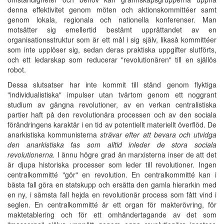
denna effektivitet genom möten och aktionskommittéer samt
genom lokala, regionala och nationella konferenser. Man
motsätter sig emellertid bestämt upprättandet av en
organisationsstruktur som är ett mål i sig själv, likaså kommittéer
som inte upplöser sig, sedan deras praktiska uppgifter slutförts,
och ett ledarskap som reducerar "revolutionären" till en själlös
robot.
Dessa slutsatser har inte kommit till stånd genom flyktiga
"individualistiska" impulser utan tvärtom genom ett noggrant
studium av gångna revolutioner, av en verkan centralistiska
partier haft på den revolutionära processen och av den sociala
förändringens karaktär i en tid av potentiellt materiellt överflöd. De
anarkistiska kommunisterna
strävar efter att bevara och utvidga
den anarkistiska fas som alltid inleder de stora sociala
revolutionerna.
I ännu högre grad än marxisterna inser de att det
är djupa historiska processer som leder till revolutioner. Ingen
centralkommitté "gör" en revolution. En centralkommitté kan i
bästa fall göra en statskupp och ersätta den gamla hierarkin med
en ny, i sämsta fall hejda en revolutionär process som fått vind i
seglen. En centralkommitté är ett organ för makterövring, för
maktetablering och för ett omhändertagande av det som