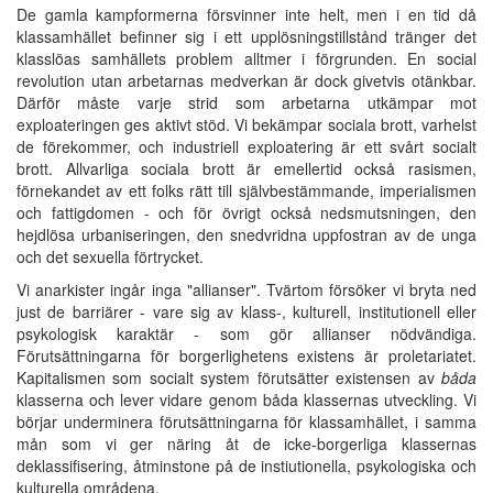
De gamla kampformerna försvinner inte helt, men i en tid då
klassamhället befinner sig i ett upplösningstillstånd tränger det
klasslöas samhällets problem alltmer i förgrunden. En social
revolution utan arbetarnas medverkan är dock givetvis otänkbar.
Därför måste varje strid som arbetarna utkämpar mot
exploateringen ges aktivt stöd. Vi bekämpar sociala brott, varhelst
de förekommer, och industriell exploatering är ett svårt socialt
brott. Allvarliga sociala brott är emellertid också rasismen,
förnekandet av ett folks rätt till självbestämmande, imperialismen
och fattigdomen - och för övrigt också nedsmutsningen, den
hejdlösa urbaniseringen, den snedvridna uppfostran av de unga
och det sexuella förtrycket.
Vi anarkister ingår inga "allianser". Tvärtom försöker vi bryta ned
just de barriärer - vare sig av klass-, kulturell, institutionell eller
psykologisk karaktär - som gör allianser nödvändiga.
Förutsättningarna för borgerlighetens existens är proletariatet.
Kapitalismen som socialt system förutsätter existensen av
båda
klasserna och lever vidare genom båda klassernas utveckling. Vi
börjar underminera förutsättningarna för klassamhället, i samma
mån som vi ger näring åt de icke-borgerliga klassernas
deklassifisering, åtminstone på de instiutionella, psykologiska och
kulturella områdena.