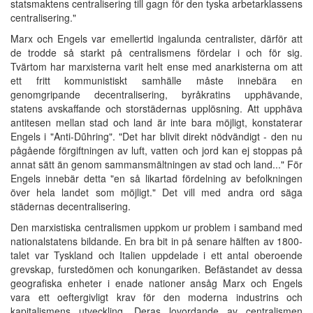
statsmaktens centralisering till gagn för den tyska arbetarklassens
centralisering."
Marx och Engels var emellertid ingalunda centralister, därför att
de trodde så starkt på centralismens fördelar i och för sig.
Tvärtom har marxisterna varit helt ense med anarkisterna om att
ett fritt kommunistiskt samhälle måste innebära en
genomgripande decentralisering, byråkratins upphävande,
statens avskaffande och storstädernas upplösning. Att upphäva
antitesen mellan stad och land är inte bara möjligt, konstaterar
Engels i "Anti-Dũhring". "Det har blivit direkt nödvändigt - den nu
pågående förgiftningen av luft, vatten och jord kan ej stoppas på
annat sätt än genom sammansmältningen av stad och land..." För
Engels innebär detta "en så likartad fördelning av befolkningen
över hela landet som möjligt." Det vill med andra ord säga
städernas decentralisering.
Den marxistiska centralismen uppkom ur problem i samband med
nationalstatens bildande. En bra bit in på senare hälften av 1800-
talet var Tyskland och Italien uppdelade i ett antal oberoende
grevskap, furstedömen och konungariken. Befästandet av dessa
geografiska enheter i enade nationer ansåg Marx och Engels
vara ett oeftergivligt krav för den moderna industrins och
kapitalismens utveckling. Deras lovordande av centralismen