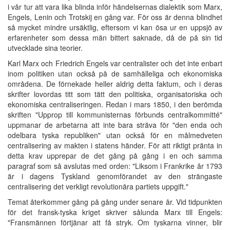
i vår tur att vara lika blinda inför händelsernas dialektik som Marx,
Engels, Lenin och Trotskij en gång var. För oss är denna blindhet
så mycket mindre ursäktlig, eftersom vi kan ösa ur en uppsjö av
erfarenheter som dessa män bittert saknade, då de på sin tid
utvecklade sina teorier.
Karl Marx och Friedrich Engels var centralister och det inte enbart
inom politiken utan också på de samhälleliga och ekonomiska
områdena. De förnekade heller aldrig detta faktum, och i deras
skrifter lovordas titt som tätt den politiska, organisatoriska och
ekonomiska centraliseringen. Redan i mars 1850, i den berömda
skriften "Upprop till kommunisternas förbunds centralkommitté"
uppmanar de arbetarna att inte bara sträva för "den enda och
odelbara tyska republiken" utan också för en målmedveten
centralisering av makten i statens händer. För att riktigt pränta in
detta krav upprepar de det gång på gång i en och samma
paragraf som så avslutas med orden: "Liksom i Frankrike år 1793
är i dagens Tyskland genomförandet av den strängaste
centralisering det verkligt revolutionära partiets uppgift."
Temat återkommer gång på gång under senare år. Vid tidpunkten
för det fransk-tyska kriget skriver sålunda Marx till Engels:
"Fransmännen förtjänar att få stryk. Om tyskarna vinner, blir