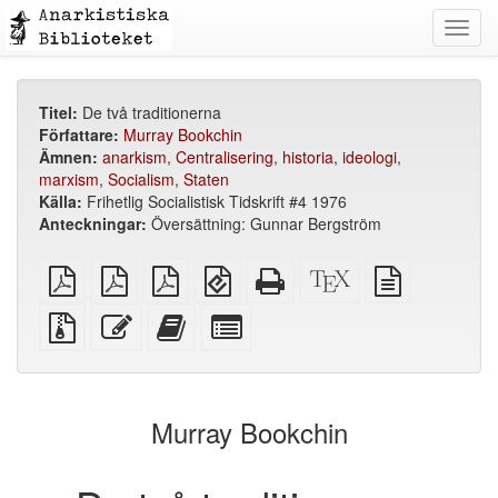
Toggl
navig
Titel:
De två traditionerna
Författare:
Murray Bookchin
Ämnen:
anarkism
,
Centralisering
,
historia
,
ideologi
,
marxism
,
Socialism
,
Staten
Källa:
Frihetlig Socialistisk Tidskrift #4 1976
Anteckningar:
Översättning: Gunnar Bergström
plain
A4
Letter
EPUB
Fristående
XeLaTeX
plain
PDF
imposed
imposed
(för
HTML
källa
text
PDF
PDF
mobila
(utskriftsvänlig)
källa
Källfiler
Redigera
Lägg
Select
enheter)
med
denna
till
individual
bilagor
text
denna
parts
text
for
i
the
Murray Bookchin
bokskaparen
bookbuilder