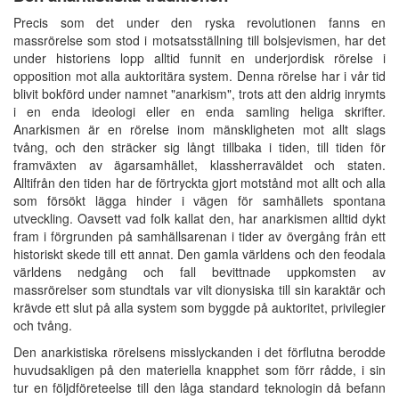
Precis som det under den ryska revolutionen fanns en
massrörelse som stod i motsatsställning till bolsjevismen, har det
under historiens lopp alltid funnit en underjordisk rörelse i
opposition mot alla auktoritära system. Denna rörelse har i vår tid
blivit bokförd under namnet "anarkism", trots att den aldrig inrymts
i en enda ideologi eller en enda samling heliga skrifter.
Anarkismen är en rörelse inom mänskligheten mot allt slags
tvång, och den sträcker sig långt tillbaka i tiden, till tiden för
framväxten av ägarsamhället, klassherraväldet och staten.
Alltifrån den tiden har de förtryckta gjort motstånd mot allt och alla
som försökt lägga hinder i vägen för samhällets spontana
utveckling. Oavsett vad folk kallat den, har anarkismen alltid dykt
fram i förgrunden på samhällsarenan i tider av övergång från ett
historiskt skede till ett annat. Den gamla världens och den feodala
världens nedgång och fall bevittnade uppkomsten av
massrörelser som stundtals var vilt dionysiska till sin karaktär och
krävde ett slut på alla system som byggde på auktoritet, privilegier
och tvång.
Den anarkistiska rörelsens misslyckanden i det förflutna berodde
huvudsakligen på den materiella knapphet som förr rådde, i sin
tur en följdföreteelse till den låga standard teknologin då befann