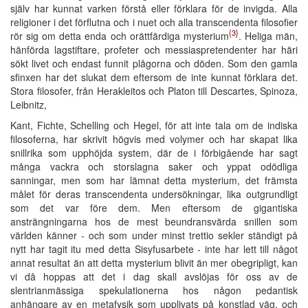
själv har kunnat varken förstå eller förklara för de invigda. Alla
religioner i det förflutna och i nuet och alla transcendenta filosofier
{3}
rör sig om detta enda och orättfärdiga mysterium
. Heliga män,
hänförda lagstiftare, profeter och messiaspretendenter har häri
sökt livet och endast funnit plågorna och döden. Som den gamla
sfinxen har det slukat dem eftersom de inte kunnat förklara det.
Stora filosofer, från Herakleitos och Platon till Descartes, Spinoza,
Leibnitz,
Kant, Fichte, Schelling och Hegel, för att inte tala om de indiska
filosoferna, har skrivit högvis med volymer och har skapat lika
snillrika som upphöjda system, där de i förbigående har sagt
många vackra och storslagna saker och yppat odödliga
sanningar, men som har lämnat detta mysterium, det främsta
målet för deras transcendenta undersökningar, lika outgrundligt
som det var före dem. Men eftersom de gigantiska
ansträngningarna hos de mest beundransvärda snillen som
världen känner - och som under minst trettio sekler ständigt på
nytt har tagit itu med detta Sisyfusarbete - inte har lett till något
annat resultat än att detta mysterium blivit än mer obegripligt, kan
vi då hoppas att det i dag skall avslöjas för oss av de
slentrianmässiga spekulationerna hos någon pedantisk
anhängare av en metafysik som upplivats på konstlad väg, och