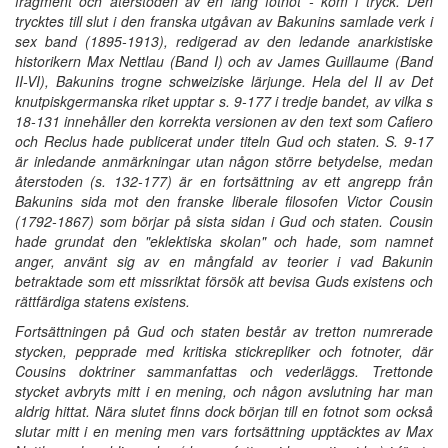
fragment och återstoden av en lång fotnot - kom i tryck. Den
trycktes till slut i den franska utgåvan av Bakunins samlade verk i
sex band (1895-1913), redigerad av den ledande anarkistiske
historikern Max Nettlau (Band I) och av James Guillaume (Band
II-VI), Bakunins trogne schweiziske lärjunge. Hela del II av Det
knutpiskgermanska riket upptar s. 9-177 i tredje bandet, av vilka s
18-131 innehåller den korrekta versionen av den text som Cafiero
och Reclus hade publicerat under titeln Gud och staten. S. 9-17
är inledande anmärkningar utan någon större betydelse, medan
återstoden (s. 132-177) är en fortsättning av ett angrepp från
Bakunins sida mot den franske liberale filosofen Victor Cousin
(1792-1867) som börjar på sista sidan i Gud och staten. Cousin
hade grundat den "eklektiska skolan" och hade, som namnet
anger, använt sig av en mångfald av teorier i vad Bakunin
betraktade som ett missriktat försök att bevisa Guds existens och
rättfärdiga statens existens.
Fortsättningen på Gud och staten består av tretton numrerade
stycken, pepprade med kritiska stickrepliker och fotnoter, där
Cousins doktriner sammanfattas och vederläggs. Trettonde
stycket avbryts mitt i en mening, och någon avslutning har man
aldrig hittat. Nära slutet finns dock början till en fotnot som också
slutar mitt i en mening men vars fortsättning upptäcktes av Max