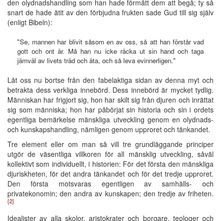
den olydnadshandling som han hade förmått dem att begå; ty så
snart de hade ätit av den förbjudna frukten sade Gud till sig själv
(enligt Bibeln):
"Se, mannen har blivit såsom en av oss, så att han förstår vad
gott och ont är. Må han nu icke räcka ut sin hand och taga
jämväl av livets träd och äta, och så leva evinnerligen."
Låt oss nu bortse från den fabelaktiga sidan av denna myt och
betrakta dess verkliga innebörd. Dess innebörd är mycket tydlig.
Människan har frigjort sig, hon har skilt sig från djuren och inrättat
sig som människa; hon har påbörjat sin historia och sin i ordets
egentliga bemärkelse mänskliga utveckling genom en olydnads-
och kunskapshandling, nämligen genom upproret och tänkandet.
Tre element eller om man så vill tre grundläggande principer
utgör de väsentliga villkoren för all mänsklig utveckling, såväl
kollektivt som individuellt, i historien: För det första den mänskliga
djuriskheten, för det andra tänkandet och för det tredje upproret.
Den första motsvaras egentligen av samhälls- och
privatekonomin; den andra av kunskapen; den tredje av friheten.
{2}
Idealister av alla skolor, aristokrater och borgare, teologer och