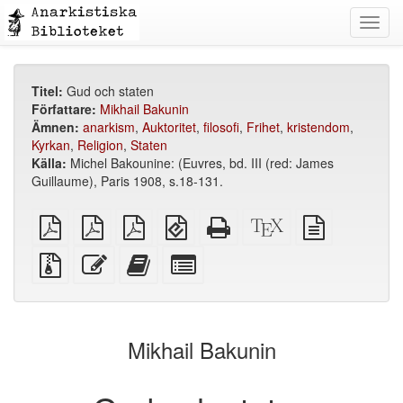
Toggl
navig
Titel:
Gud och staten
Författare:
Mikhail Bakunin
Ämnen:
anarkism
,
Auktoritet
,
filosofi
,
Frihet
,
kristendom
,
Kyrkan
,
Religion
,
Staten
Källa:
Michel Bakounine: (Euvres, bd. III (red: James
Guillaume), Paris 1908, s.18-131.
plain
A4
Letter
EPUB
Fristående
XeLaTeX
plain
PDF
imposed
imposed
(för
HTML
källa
text
PDF
PDF
mobila
(utskriftsvänlig)
källa
Källfiler
Redigera
Lägg
Select
enheter)
med
denna
till
individual
bilagor
text
denna
parts
text
for
i
the
Mikhail Bakunin
bokskaparen
bookbuilder