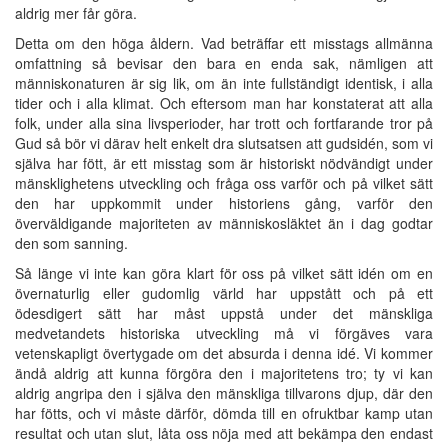
aldrig mer får göra.
Detta om den höga åldern. Vad beträffar ett misstags allmänna
omfattning så bevisar den bara en enda sak, nämligen att
människonaturen är sig lik, om än inte fullständigt identisk, i alla
tider och i alla klimat. Och eftersom man har konstaterat att alla
folk, under alla sina livsperioder, har trott och fortfarande tror på
Gud så bör vi därav helt enkelt dra slutsatsen att gudsidén, som vi
själva har fött, är ett misstag som är historiskt nödvändigt under
mänsklighetens utveckling och fråga oss varför och på vilket sätt
den har uppkommit under historiens gång, varför den
överväldigande majoriteten av människosläktet än i dag godtar
den som sanning.
Så länge vi inte kan göra klart för oss på vilket sätt idén om en
övernaturlig eller gudomlig värld har uppstått och på ett
ödesdigert sätt har måst uppstå under det mänskliga
medvetandets historiska utveckling må vi förgäves vara
vetenskapligt övertygade om det absurda i denna idé. Vi kommer
ändå aldrig att kunna förgöra den i majoritetens tro; ty vi kan
aldrig angripa den i själva den mänskliga tillvarons djup, där den
har fötts, och vi måste därför, dömda till en ofruktbar kamp utan
resultat och utan slut, låta oss nöja med att bekämpa den endast