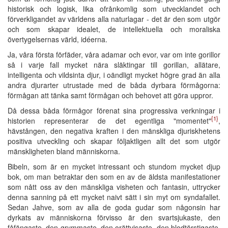
historisk och logisk, lika ofrånkomlig som utvecklandet och
förverkligandet av världens alla naturlagar - det är den som utgör
och som skapar idealet, de intellektuella och moraliska
övertygelsernas värld, idéerna.
Ja, våra första förfäder, våra adamar och evor, var om inte gorillor
så i varje fall mycket nära släktingar till gorillan, allätare,
intelligenta och vildsinta djur, i oändligt mycket högre grad än alla
andra djurarter utrustade med de båda dyrbara förmågorna:
förmågan att tänka samt förmågan och behovet att göra uppror.
Då dessa båda förmågor förenat sina progressiva verkningar i
{1}
historien representerar de det egentliga "momentet"
,
hävstången, den negativa kraften i den mänskliga djuriskhetens
positiva utveckling och skapar följaktligen allt det som utgör
mänskligheten bland människorna.
Bibeln, som är en mycket intressant och stundom mycket djup
bok, om man betraktar den som en av de äldsta manifestationer
som nått oss av den mänskliga visheten och fantasin, uttrycker
denna sanning på ett mycket naivt sätt i sin myt om syndafallet.
Sedan Jahve, som av alla de goda gudar som någonsin har
dyrkats av människorna förvisso är den svartsjukaste, den
fåfängaste, den grymmaste, den orättvisaste, den blodtörstigaste,