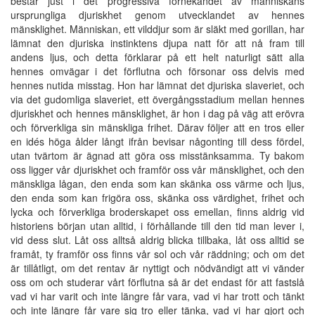
består just i det progressiva förnekandet av människans
ursprungliga djuriskhet genom utvecklandet av hennes
mänsklighet. Människan, ett vilddjur som är släkt med gorillan, har
lämnat den djuriska instinktens djupa natt för att nå fram till
andens ljus, och detta förklarar på ett helt naturligt sätt alla
hennes omvägar i det förflutna och försonar oss delvis med
hennes nutida misstag. Hon har lämnat det djuriska slaveriet, och
via det gudomliga slaveriet, ett övergångsstadium mellan hennes
djuriskhet och hennes mänsklighet, är hon i dag på väg att erövra
och förverkliga sin mänskliga frihet. Därav följer att en tros eller
en idés höga ålder långt ifrån bevisar någonting till dess fördel,
utan tvärtom är ägnad att göra oss misstänksamma. Ty bakom
oss ligger vår djuriskhet och framför oss vår mänsklighet, och den
mänskliga lågan, den enda som kan skänka oss värme och ljus,
den enda som kan frigöra oss, skänka oss värdighet, frihet och
lycka och förverkliga broderskapet oss emellan, finns aldrig vid
historiens början utan alltid, i förhållande till den tid man lever i,
vid dess slut. Låt oss alltså aldrig blicka tillbaka, låt oss alltid se
framåt, ty framför oss finns vår sol och vår räddning; och om det
är tillåtligt, om det rentav är nyttigt och nödvändigt att vi vänder
oss om och studerar vårt förflutna så är det endast för att fastslå
vad vi har varit och inte längre får vara, vad vi har trott och tänkt
och inte längre får vare sig tro eller tänka, vad vi har gjort och