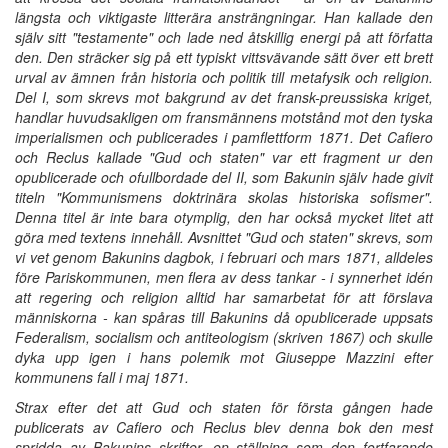
längsta och viktigaste litterära ansträngningar. Han kallade den
själv sitt "testamente" och lade ned åtskillig energi på att författa
den. Den sträcker sig på ett typiskt vittsvävande sätt över ett brett
urval av ämnen från historia och politik till metafysik och religion.
Del I, som skrevs mot bakgrund av det fransk-preussiska kriget,
handlar huvudsakligen om fransmännens motstånd mot den tyska
imperialismen och publicerades i pamflettform 1871. Det Cafiero
och Reclus kallade "Gud och staten" var ett fragment ur den
opublicerade och ofullbordade del II, som Bakunin själv hade givit
titeln "Kommunismens doktrinära skolas historiska sofismer".
Denna titel är inte bara otymplig, den har också mycket litet att
göra med textens innehåll. Avsnittet "Gud och staten" skrevs, som
vi vet genom Bakunins dagbok, i februari och mars 1871, alldeles
före Pariskommunen, men flera av dess tankar - i synnerhet idén
att regering och religion alltid har samarbetat för att förslava
människorna - kan spåras till Bakunins då opublicerade uppsats
Federalism, socialism och antiteologism (skriven 1867) och skulle
dyka upp igen i hans polemik mot Giuseppe Mazzini efter
kommunens fall i maj 1871.
Strax efter det att Gud och staten för första gången hade
publicerats av Cafiero och Reclus blev denna bok den mest
spridda av Bakunins skrifter, en ställning som den fortfarande