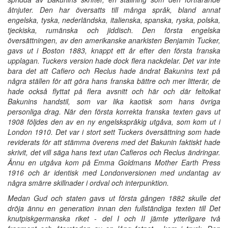
åtnjuter. Den har översatts till många språk, bland annat
engelska, tyska, nederländska, italienska, spanska, ryska, polska,
tjeckiska, rumänska och jiddisch. Den första engelska
översättningen, av den amerikanske anarkisten Benjamin Tucker,
gavs ut i Boston 1883, knappt ett år efter den första franska
upplagan. Tuckers version hade dock flera nackdelar. Det var inte
bara det att Cafiero och Reclus hade ändrat Bakunins text på
några ställen för att göra hans franska bättre och mer litterär, de
hade också flyttat på flera avsnitt och här och där feltolkat
Bakunins handstil, som var lika kaotisk som hans övriga
personliga drag. När den första korrekta franska texten gavs ut
1908 följdes den av en ny engelskspråkig utgåva, som kom ut i
London 1910. Det var i stort sett Tuckers översättning som hade
reviderats för att stämma överens med det Bakunin faktiskt hade
skrivit, det vill säga hans text utan Cafieros och Reclus ändringar.
Ännu en utgåva kom på Emma Goldmans Mother Earth Press
1916 och är identisk med Londonversionen med undantag av
några smärre skillnader i ordval och interpunktion.
Medan Gud och staten gavs ut första gången 1882 skulle det
dröja ännu en generation innan den fullständiga texten till Det
knutpiskgermanska riket - del I och II jämte ytterligare två