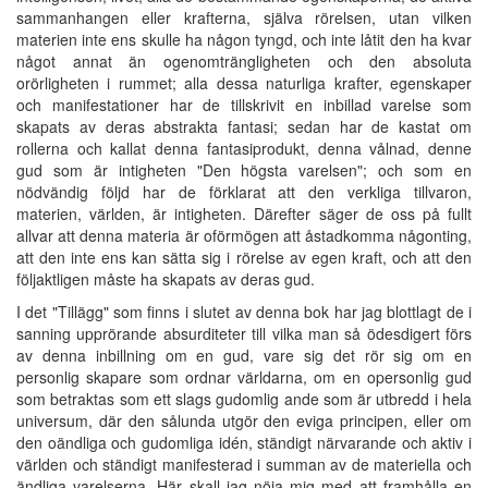
sammanhangen eller krafterna, själva rörelsen, utan vilken
materien inte ens skulle ha någon tyngd, och inte låtit den ha kvar
något annat än ogenomträngligheten och den absoluta
orörligheten i rummet; alla dessa naturliga krafter, egenskaper
och manifestationer har de tillskrivit en inbillad varelse som
skapats av deras abstrakta fantasi; sedan har de kastat om
rollerna och kallat denna fantasiprodukt, denna vålnad, denne
gud som är intigheten "Den högsta varelsen"; och som en
nödvändig följd har de förklarat att den verkliga tillvaron,
materien, världen, är intigheten. Därefter säger de oss på fullt
allvar att denna materia är oförmögen att åstadkomma någonting,
att den inte ens kan sätta sig i rörelse av egen kraft, och att den
följaktligen måste ha skapats av deras gud.
I det "Tillägg" som finns i slutet av denna bok har jag blottlagt de i
sanning upprörande absurditeter till vilka man så ödesdigert förs
av denna inbillning om en gud, vare sig det rör sig om en
personlig skapare som ordnar världarna, om en opersonlig gud
som betraktas som ett slags gudomlig ande som är utbredd i hela
universum, där den sålunda utgör den eviga principen, eller om
den oändliga och gudomliga idén, ständigt närvarande och aktiv i
världen och ständigt manifesterad i summan av de materiella och
ändliga varelserna. Här skall jag nöja mig med att framhålla en