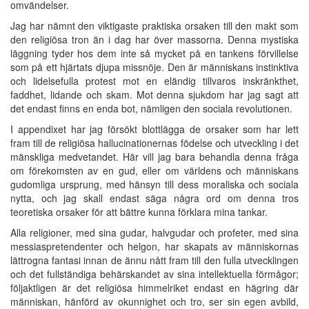
omvändelser.
Jag har nämnt den viktigaste praktiska orsaken till den makt som
den religiösa tron än i dag har över massorna. Denna mystiska
läggning tyder hos dem inte så mycket på en tankens förvillelse
som på ett hjärtats djupa missnöje. Den är människans instinktiva
och lidelsefulla protest mot en eländig tillvaros inskränkthet,
faddhet, lidande och skam. Mot denna sjukdom har jag sagt att
det endast finns en enda bot, nämligen den sociala revolutionen.
I appendixet har jag försökt blottlägga de orsaker som har lett
fram till de religiösa hallucinationernas födelse och utveckling i det
mänskliga medvetandet. Här vill jag bara behandla denna fråga
om förekomsten av en gud, eller om världens och människans
gudomliga ursprung, med hänsyn till dess moraliska och sociala
nytta, och jag skall endast säga några ord om denna tros
teoretiska orsaker för att bättre kunna förklara mina tankar.
Alla religioner, med sina gudar, halvgudar och profeter, med sina
messiaspretendenter och helgon, har skapats av människornas
lättrogna fantasi innan de ännu nått fram till den fulla utvecklingen
och det fullständiga behärskandet av sina intellektuella förmågor;
följaktligen är det religiösa himmelriket endast en hägring där
människan, hänförd av okunnighet och tro, ser sin egen avbild,