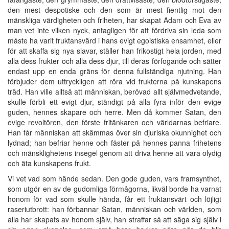
den mest despotiske och den som är mest fientlig mot den
mänskliga värdigheten och friheten, har skapat Adam och Eva av
man vet inte vilken nyck, antagligen för att fördriva sin leda som
måste ha varit fruktansvärd i hans evigt egoistiska ensamhet, eller
för att skaffa sig nya slavar, ställer han frikostigt hela jorden, med
alla dess frukter och alla dess djur, till deras förfogande och sätter
endast upp en enda gräns för denna fullständiga njutning. Han
förbjuder dem uttryckligen att röra vid frukterna på kunskapens
träd. Han ville alltså att människan, berövad allt självmedvetande,
skulle förbli ett evigt djur, ständigt på alla fyra inför den evige
guden, hennes skapare och herre. Men då kommer Satan, den
evige revoltören, den förste fritänkaren och världarnas befriare.
Han får människan att skämmas över sin djuriska okunnighet och
lydnad; han befriar henne och fäster på hennes panna frihetens
och mänsklighetens insegel genom att driva henne att vara olydig
och äta kunskapens frukt.
Vi vet vad som hände sedan. Den gode guden, vars framsynthet,
som utgör en av de gudomliga förmågorna, likväl borde ha varnat
honom för vad som skulle hända, får ett fruktansvärt och löjligt
raseriutbrott: han förbannar Satan, människan och världen, som
alla har skapats av honom själv, han straffar så att säga sig själv i