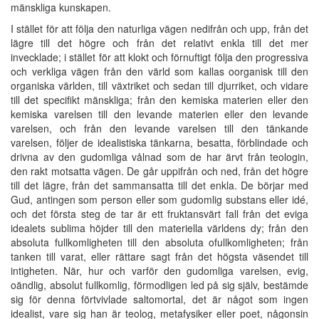
mänskliga kunskapen.
I stället för att följa den naturliga vägen nedifrån och upp, från det
lägre till det högre och från det relativt enkla till det mer
invecklade; i stället för att klokt och förnuftigt följa den progressiva
och verkliga vägen från den värld som kallas oorganisk till den
organiska världen, till växtriket och sedan till djurriket, och vidare
till det specifikt mänskliga; från den kemiska materien eller den
kemiska varelsen till den levande materien eller den levande
varelsen, och från den levande varelsen till den tänkande
varelsen, följer de idealistiska tänkarna, besatta, förblindade och
drivna av den gudomliga vålnad som de har ärvt från teologin,
den rakt motsatta vägen. De går uppifrån och ned, från det högre
till det lägre, från det sammansatta till det enkla. De börjar med
Gud, antingen som person eller som gudomlig substans eller idé,
och det första steg de tar är ett fruktansvärt fall från det eviga
idealets sublima höjder till den materiella världens dy; från den
absoluta fullkomligheten till den absoluta ofullkomligheten; från
tanken till varat, eller rättare sagt från det högsta väsendet till
intigheten. När, hur och varför den gudomliga varelsen, evig,
oändlig, absolut fullkomlig, förmodligen led på sig själv, bestämde
sig för denna förtvivlade saltomortal, det är något som ingen
idealist, vare sig han är teolog, metafysiker eller poet, någonsin