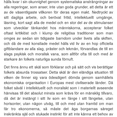
hålls kvar i sin okunnighet genom systematiska ansträngningar av
alla regeringar, som anser, inte utan goda grunder, att detta är ett
av de väsentligaste villkoren för deras egen makt. Nedtryckt av
sitt dagliga arbete, och berövat fritid, intellektuellt umgänge,
läsning, kort sagt alla de medel och en stor del av de stimulanser
som utvecklar tänkandet hos människorna, accepterar folket
oftast kritiklöst och i klump de religiösa traditioner som man
omges av sedan sin tidigaste barndom under livets alla skiften,
och då de med konstlade medel hålls vid liv av en hop officiella
giftblandare av alla slag, präster och lekmän, förvandlas de till en
slags psykisk och moralisk vana, som alltför ofta till och med är
starkare än folkets naturliga sunda förnuft.
Det finns ännu ett skäl som förklarar och på sätt och vis berättigar
folkets absurda trossatser. Detta skäl är den eländiga situation till
vilken de finner sig vara ödesdigert dömda genom samhällets
ekonomiska organisation i Europas mest civiliserade länder. Då
folket såväl i intellektuellt och moraliskt som i materiellt avseende
hänvisas till det absolut minsta som krävs för en mänsklig tillvaro,
då det är instängt i sitt liv som en fånge i sitt fängelse, utan
horisonter, utan någon utväg, till och med utan framtid om man
får tro ekonomerna, så måste det äga borgarnas säreget
inskränkta själ och stukade instinkt för att inte känna ett behov av