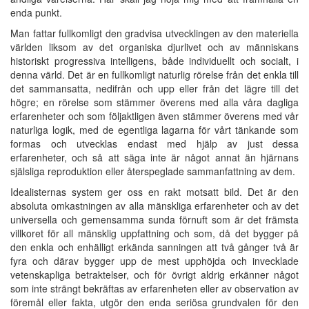
enda punkt.
Man fattar fullkomligt den gradvisa utvecklingen av den materiella
världen liksom av det organiska djurlivet och av människans
historiskt progressiva intelligens, både individuellt och socialt, i
denna värld. Det är en fullkomligt naturlig rörelse från det enkla till
det sammansatta, nedifrån och upp eller från det lägre till det
högre; en rörelse som stämmer överens med alla våra dagliga
erfarenheter och som följaktligen även stämmer överens med vår
naturliga logik, med de egentliga lagarna för vårt tänkande som
formas och utvecklas endast med hjälp av just dessa
erfarenheter, och så att säga inte är något annat än hjärnans
själsliga reproduktion eller återspeglade sammanfattning av dem.
Idealisternas system ger oss en rakt motsatt bild. Det är den
absoluta omkastningen av alla mänskliga erfarenheter och av det
universella och gemensamma sunda förnuft som är det främsta
villkoret för all mänsklig uppfattning och som, då det bygger på
den enkla och enhälligt erkända sanningen att två gånger två är
fyra och därav bygger upp de mest upphöjda och invecklade
vetenskapliga betraktelser, och för övrigt aldrig erkänner något
som inte strängt bekräftas av erfarenheten eller av observation av
föremål eller fakta, utgör den enda seriösa grundvalen för den