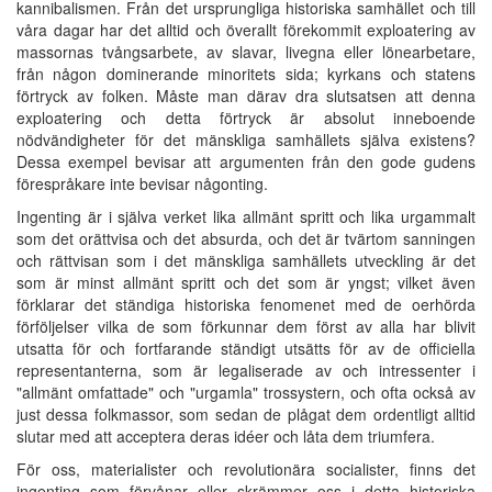
kannibalismen. Från det ursprungliga historiska samhället och till
våra dagar har det alltid och överallt förekommit exploatering av
massornas tvångsarbete, av slavar, livegna eller lönearbetare,
från någon dominerande minoritets sida; kyrkans och statens
förtryck av folken. Måste man därav dra slutsatsen att denna
exploatering och detta förtryck är absolut inneboende
nödvändigheter för det mänskliga samhällets själva existens?
Dessa exempel bevisar att argumenten från den gode gudens
förespråkare inte bevisar någonting.
Ingenting är i själva verket lika allmänt spritt och lika urgammalt
som det orättvisa och det absurda, och det är tvärtom sanningen
och rättvisan som i det mänskliga samhällets utveckling är det
som är minst allmänt spritt och det som är yngst; vilket även
förklarar det ständiga historiska fenomenet med de oerhörda
förföljelser vilka de som förkunnar dem först av alla har blivit
utsatta för och fortfarande ständigt utsätts för av de officiella
representanterna, som är legaliserade av och intressenter i
"allmänt omfattade" och "urgamla" trossystern, och ofta också av
just dessa folkmassor, som sedan de plågat dem ordentligt alltid
slutar med att acceptera deras idéer och låta dem triumfera.
För oss, materialister och revolutionära socialister, finns det
ingenting som förvånar eller skrämmer oss i detta historiska