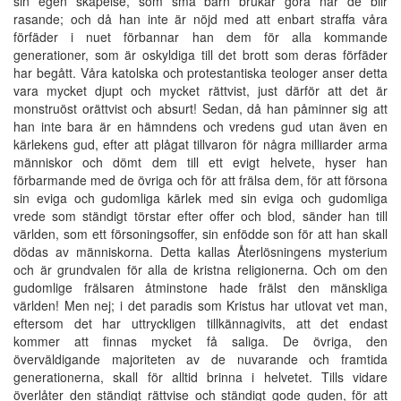
sin egen skapelse, som små barn brukar göra när de blir
rasande; och då han inte är nöjd med att enbart straffa våra
förfäder i nuet förbannar han dem för alla kommande
generationer, som är oskyldiga till det brott som deras förfäder
har begått. Våra katolska och protestantiska teologer anser detta
vara mycket djupt och mycket rättvist, just därför att det är
monstruöst orättvist och absurt! Sedan, då han påminner sig att
han inte bara är en hämndens och vredens gud utan även en
kärlekens gud, efter att plågat tillvaron för några milliarder arma
människor och dömt dem till ett evigt helvete, hyser han
förbarmande med de övriga och för att frälsa dem, för att försona
sin eviga och gudomliga kärlek med sin eviga och gudomliga
vrede som ständigt törstar efter offer och blod, sänder han till
världen, som ett försoningsoffer, sin enfödde son för att han skall
dödas av människorna. Detta kallas Återlösningens mysterium
och är grundvalen för alla de kristna religionerna. Och om den
gudomlige frälsaren åtminstone hade frälst den mänskliga
världen! Men nej; i det paradis som Kristus har utlovat vet man,
eftersom det har uttryckligen tillkännagivits, att det endast
kommer att finnas mycket få saliga. De övriga, den
överväldigande majoriteten av de nuvarande och framtida
generationerna, skall för alltid brinna i helvetet. Tills vidare
överlåter den ständigt rättvise och ständigt gode guden, för att