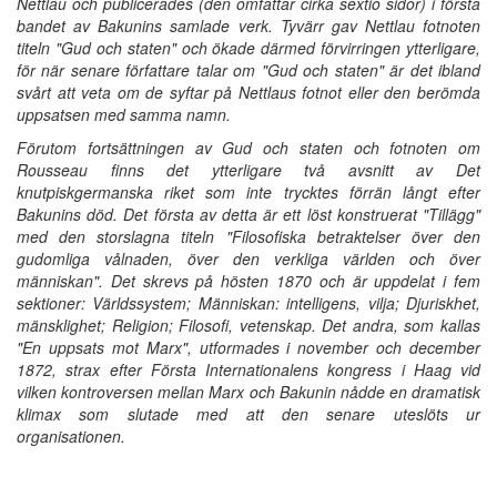
Nettlau och publicerades (den omfattar cirka sextio sidor) i första
bandet av Bakunins samlade verk. Tyvärr gav Nettlau fotnoten
titeln "Gud och staten" och ökade därmed förvirringen ytterligare,
för när senare författare talar om "Gud och staten" är det ibland
svårt att veta om de syftar på Nettlaus fotnot eller den berömda
uppsatsen med samma namn.
Förutom fortsättningen av Gud och staten och fotnoten om
Rousseau finns det ytterligare två avsnitt av Det
knutpiskgermanska riket som inte trycktes förrän långt efter
Bakunins död. Det första av detta är ett löst konstruerat "Tillägg"
med den storslagna titeln "Filosofiska betraktelser över den
gudomliga vålnaden, över den verkliga världen och över
människan". Det skrevs på hösten 1870 och är uppdelat i fem
sektioner: Världssystem; Människan: intelligens, vilja; Djuriskhet,
mänsklighet; Religion; Filosofi, vetenskap. Det andra, som kallas
"En uppsats mot Marx", utformades i november och december
1872, strax efter Första Internationalens kongress i Haag vid
vilken kontroversen mellan Marx och Bakunin nådde en dramatisk
klimax som slutade med att den senare uteslöts ur
organisationen.