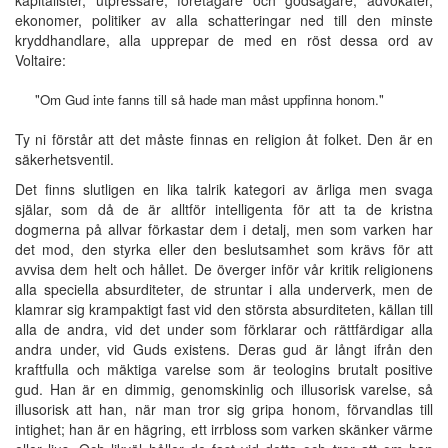
ekonomer, politiker av alla schatteringar ned till den minste
kryddhandlare, alla upprepar de med en röst dessa ord av
Voltaire:
"Om Gud inte fanns till så hade man måst uppfinna honom."
Ty ni förstår att det måste finnas en religion åt folket. Den är en
säkerhetsventil.
Det finns slutligen en lika talrik kategori av ärliga men svaga
själar, som då de är alltför intelligenta för att ta de kristna
dogmerna på allvar förkastar dem i detalj, men som varken har
det mod, den styrka eller den beslutsamhet som krävs för att
avvisa dem helt och hållet. De överger inför vår kritik religionens
alla speciella absurditeter, de struntar i alla underverk, men de
klamrar sig krampaktigt fast vid den största absurditeten, källan till
alla de andra, vid det under som förklarar och rättfärdigar alla
andra under, vid Guds existens. Deras gud är långt ifrån den
kraftfulla och mäktiga varelse som är teologins brutalt positive
gud. Han är en dimmig, genomskinlig och illusorisk varelse, så
illusorisk att han, när man tror sig gripa honom, förvandlas till
intighet; han är en hägring, ett irrbloss som varken skänker värme