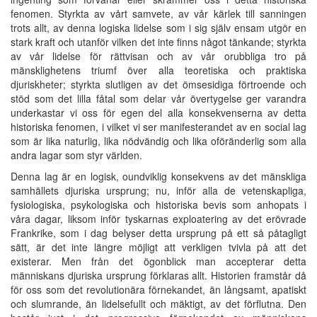
fenomen. Styrkta av vårt samvete, av vår kärlek till sanningen
trots allt, av denna logiska lidelse som i sig själv ensam utgör en
stark kraft och utanför vilken det inte finns något tänkande; styrkta
av vår lidelse för rättvisan och av vår orubbliga tro på
mänsklighetens triumf över alla teoretiska och praktiska
djuriskheter; styrkta slutligen av det ömsesidiga förtroende och
stöd som det lilla fåtal som delar vår övertygelse ger varandra
underkastar vi oss för egen del alla konsekvenserna av detta
historiska fenomen, i vilket vi ser manifesterandet av en social lag
som är lika naturlig, lika nödvändig och lika oföränderlig som alla
andra lagar som styr världen.
Denna lag är en logisk, oundviklig konsekvens av det mänskliga
samhällets djuriska ursprung; nu, inför alla de vetenskapliga,
fysiologiska, psykologiska och historiska bevis som anhopats i
våra dagar, liksom inför tyskarnas exploatering av det erövrade
Frankrike, som i dag belyser detta ursprung på ett så påtagligt
sätt, är det inte längre möjligt att verkligen tvivla på att det
existerar. Men från det ögonblick man accepterar detta
människans djuriska ursprung förklaras allt. Historien framstår då
för oss som det revolutionära förnekandet, än långsamt, apatiskt
och slumrande, än lidelsefullt och mäktigt, av det förflutna. Den