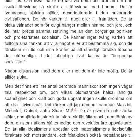
eller ljus. Och likväl håller de fast vid detta och tror att om han
skulle försvinna så skulle allt försvinna med honom. De är
tvehågsna, sjukliga själar, desorienterade i den nuvarande
civilisationen. De hör varken till nuet eller till framtiden. De är
bleka vålnader som för evigt hänger mellan himmel och jord, och
de intar precis samma ställning mellan den borgerliga politiken
och proletariatets socialism. De känner inget tvång varken att
fullfölja sina tankar, att vilja något eller att bestämma sig, och de
förslösar sin tid och sina krafter på att ständigt försöka försona
det oförsonliga. I det offentliga livet kallas de "borgerliga
socialister".
Någon diskussion med dem eller mot dem är inte möjlig. De är
alltför sjuka.
Men det finns ett litet antal berömda människor som ingen vågar
tala respektlöst om, och vilkas blomstrande hälsa, andliga
spänstighet och kraft och goda uppsåt ingen skulle drömma om
att dra i tvivelsmål. Det räcker att jag nämner namnen Mazzini,
{5}
Michelet, Quinet, John Stuart Mill
. De är givmilda och starka
själar, godhjärtade, storsinta, stora skriftställare och, den förste av
dem, en stor nations hjältemodige och revolutionäre uppväckare.
De är alla idealismens apostlar och materialismens lidelsefulla
föraktare och motståndare, och följaktligen också motståndare till