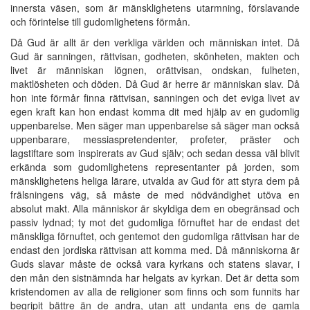
innersta väsen, som är mänsklighetens utarmning, förslavande
och förintelse till gudomlighetens förmån.
Då Gud är allt är den verkliga världen och människan intet. Då
Gud är sanningen, rättvisan, godheten, skönheten, makten och
livet är människan lögnen, orättvisan, ondskan, fulheten,
maktlösheten och döden. Då Gud är herre är människan slav. Då
hon inte förmår finna rättvisan, sanningen och det eviga livet av
egen kraft kan hon endast komma dit med hjälp av en gudomlig
uppenbarelse. Men säger man uppenbarelse så säger man också
uppenbarare, messiaspretendenter, profeter, präster och
lagstiftare som inspirerats av Gud själv; och sedan dessa väl blivit
erkända som gudomlighetens representanter på jorden, som
mänsklighetens heliga lärare, utvalda av Gud för att styra dem på
frälsningens väg, så måste de med nödvändighet utöva en
absolut makt. Alla människor är skyldiga dem en obegränsad och
passiv lydnad; ty mot det gudomliga förnuftet har de endast det
mänskliga förnuftet, och gentemot den gudomliga rättvisan har de
endast den jordiska rättvisan att komma med. Då människorna är
Guds slavar måste de också vara kyrkans och statens slavar, i
den mån den sistnämnda har helgats av kyrkan. Det är detta som
kristendomen av alla de religioner som finns och som funnits har
begripit bättre än de andra, utan att undanta ens de gamla