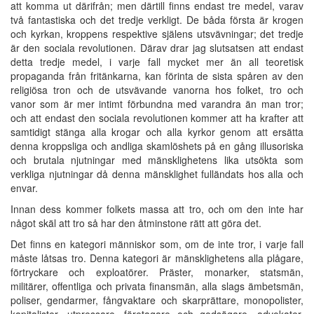
att komma ut därifrån; men därtill finns endast tre medel, varav
två fantastiska och det tredje verkligt. De båda första är krogen
och kyrkan, kroppens respektive själens utsvävningar; det tredje
är den sociala revolutionen. Därav drar jag slutsatsen att endast
detta tredje medel, i varje fall mycket mer än all teoretisk
propaganda från fritänkarna, kan förinta de sista spåren av den
religiösa tron och de utsvävande vanorna hos folket, tro och
vanor som är mer intimt förbundna med varandra än man tror;
och att endast den sociala revolutionen kommer att ha krafter att
samtidigt stänga alla krogar och alla kyrkor genom att ersätta
denna kroppsliga och andliga skamlöshets på en gång illusoriska
och brutala njutningar med mänsklighetens lika utsökta som
verkliga njutningar då denna mänsklighet fulländats hos alla och
envar.
Innan dess kommer folkets massa att tro, och om den inte har
något skäl att tro så har den åtminstone rätt att göra det.
Det finns en kategori människor som, om de inte tror, i varje fall
måste låtsas tro. Denna kategori är mänsklighetens alla plågare,
förtryckare och exploatörer. Präster, monarker, statsmän,
militärer, offentliga och privata finansmän, alla slags ämbetsmän,
poliser, gendarmer, fångvaktare och skarprättare, monopolister,
kapitalister, utpressare, företagare och godsägare, advokater,