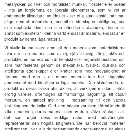
metafysiker, politiker och moralister, munkar, filosofer eller poeter
- inte att förglömma de liberala ekonomerna, som vi vet är
ohämmade tillbedjare av idealet - tar ofta stark anstöt när man
säger dem att människan, med all sin storslagna intelligens, med
sina upphöjda idéer och sina oändliga strävanden, liksom allt
annat som existerar i denna värld endast är materia, endast är en
produkt av denna låga materia.
Vi skulle kunna svara dem att den materia som materialisterna
talar om - en materia som av sig själv är evigt rörlig, aktiv och
produktiv; en materia som är kemiskt eller organiskt bestämd och
som manifesteras genom de mekaniska, fysiska, djuriska och
intelligenta egenskaper eller krafter som med nödvändighet är
förenad med den - att denna materia inte har någonting
gemensamt med idealisterna låga materia. Den sistnämnda, en
produkt av deras falska abstraktion, är verkligen en dum, livlös,
orörlig varelse, oförmögen att frambringa någonting, ett caput
mortuum, en simpel inbillning i motsättning till den vackra
inbillning som de kallar Gud, den högsta varelsen i förhållande till
vilken materien, deras materia, som av dem själva fråntagits allt
det som utgör dess verkliga natur, med nödvändighet
representerar den högsta intigheten. De har berövat materien
intelligensen, livet, alla de bestämmande egenskaperna, de aktiva