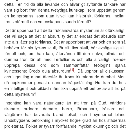
detta i en tid då alla levande och allvarligt syftande tänkare har
vänt sig bort från denna tvetydiga kunskap, som uppstått genom
en kompromiss, som utan tvivel kan historiskt förklaras, mellan
trons oförnuft och vetenskapens sunda förnuft?
Det är uppenbart att detta fruktansvärda mysterium är oförklarligt,
det vill säga att det är absurt, ty det är endast det absurda som
inte alls låter sig förklaras. Det är uppenbart att var och en som så
behöver för sin lyckas skull, för sitt livs skull, bör avsäga sig sitt
förnuft och, om han kan, återvända till den naiva, blinda och
dumma tron för att med Tertullianus och alla allvarligt troende
upprepa dessa ord som sammanfattar teologins själva
{4}
kvintessens: Credo quia absurdum
. Då upphör all diskussion,
och ingenting annat återstår än trons triumferande dumhet. Men
då uppkommer genast en annan frågeställning: Hur kan det hos
en intelligent och bildad människa uppstå ett behov av att tro på
detta mysterium?
Ingenting kan vara naturligare än att tron på Gud, världens
skapare, ordnare, domare, herre, förbannare, frälsare och
välgörare har bevarats bland folket, och i synnerhet bland
landsbygdens befolkning i mycket högre grad än hos städernas
proletariat. Folket är tyvärr fortfarande mycket okunnigt; och det