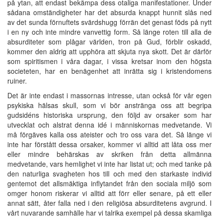
på ytan, att endast bekämpa dess otaliga manifestationer. Under
sådana omständigheter har det absurda knappt hunnit slås ned
av det sunda förnuftets svärdshugg förrän det genast föds på nytt
i en ny och inte mindre vanvettig form. Så länge roten till alla de
absurditeter som plågar världen, tron på Gud, förblir oskadd,
kommer den aldrig att upphöra att skjuta nya skott. Det är därför
som spiritismen i våra dagar, i vissa kretsar inom den högsta
societeten, har en benägenhet att inrätta sig i kristendomens
ruiner.
Det är inte endast i massornas intresse, utan också för vår egen
psykiska hälsas skull, som vi bör anstränga oss att begripa
gudsidéns historiska ursprung, den följd av orsaker som har
utvecklat och alstrat denna idé i människornas medvetande. Vi
må förgäves kalla oss ateister och tro oss vara det. Så länge vi
inte har förstått dessa orsaker, kommer vi alltid att låta oss mer
eller mindre behärskas av skriken från detta allmänna
medvetande, vars hemlighet vi inte har listat ut; och med tanke på
den naturliga svagheten hos till och med den starkaste individ
gentemot det allsmäktiga inflytandet från den sociala miljö som
omger honom riskerar vi alltid att förr eller senare, på ett eller
annat sätt, åter falla ned i den religiösa absurditetens avgrund. I
vårt nuvarande samhälle har vi talrika exempel på dessa skamliga