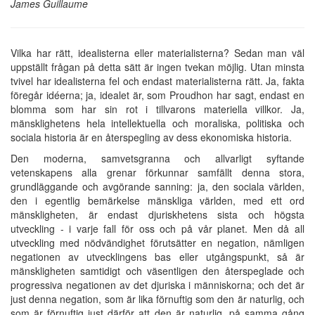
James Guillaume
Vilka har rätt, idealisterna eller materialisterna? Sedan man väl
uppställt frågan på detta sätt är ingen tvekan möjlig. Utan minsta
tvivel har idealisterna fel och endast materialisterna rätt. Ja, fakta
föregår idéerna; ja, idealet är, som Proudhon har sagt, endast en
blomma som har sin rot i tillvarons materiella villkor. Ja,
mänsklighetens hela intellektuella och moraliska, politiska och
sociala historia är en återspegling av dess ekonomiska historia.
Den moderna, samvetsgranna och allvarligt syftande
vetenskapens alla grenar förkunnar samfällt denna stora,
grundläggande och avgörande sanning: ja, den sociala världen,
den i egentlig bemärkelse mänskliga världen, med ett ord
mänskligheten, är endast djuriskhetens sista och högsta
utveckling - i varje fall för oss och på vår planet. Men då all
utveckling med nödvändighet förutsätter en negation, nämligen
negationen av utvecklingens bas eller utgångspunkt, så är
mänskligheten samtidigt och väsentligen den återspeglade och
progressiva negationen av det djuriska i människorna; och det är
just denna negation, som är lika förnuftig som den är naturlig, och
som är förnuftig just därför att den är naturlig, på samma gång