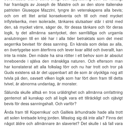
har framlagts av Joseph de Maistre och av den store italienske
patrioten Giuseppe Mazzini, tyngre än vetenskapens alla bevis;
och om ett litet antal konsekventa och till och med mycket
inflytelserika, men isolerade, tänkares slutsatser står i strid med
den, så mycket värre, säger de, för dessa tänkare och för deras
logik, ty det allmänna samtycket, den samfälliga och urgamla
anslutningen till en idé har i alla tider betraktats som det mest
segerrika beviset för dess sanning. En känsla som delas av alla,
en övertygelse som återfinns och lever kvar alltid och överallt, kan
inte ta miste. Den måste ha sina rötter i ett behov som är absolut
inneboende i själva den mänskliga naturen. Och eftersom man
har konstaterat att alla folkslag förr och nu har trott och tror på
Guds existens så är det uppenbart att de som är olyckliga nog att
tvivla på den, oavsett vilken logik som har fört dem fram till detta
tvivel, är abnorma undantag, är monster.
Sålunda skulle alltså en tros uråldrighet och allmänna omfattning
gentemot all kunskap och all logik vara ett tillräckligt och ojävigt
bevis för dess sanningshalt. Och varför?
Ända fram till Kopernikus' och Galileis århundrade hade alla trott
att solen kretsade kring jorden. Misstog sig då inte alla? Finns det
något äldre och allmännare än slaveriet? Det skulle i så fall vara