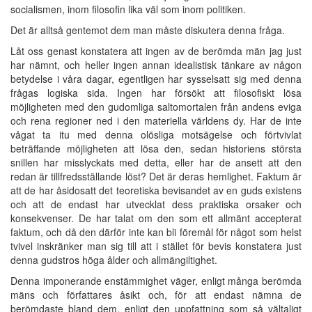
socialismen, inom filosofin lika väl som inom politiken.
Det är alltså gentemot dem man måste diskutera denna fråga.
Låt oss genast konstatera att ingen av de berömda män jag just
har nämnt, och heller ingen annan idealistisk tänkare av någon
betydelse i våra dagar, egentligen har sysselsatt sig med denna
frågas logiska sida. Ingen har försökt att filosofiskt lösa
möjligheten med den gudomliga saltomortalen från andens eviga
och rena regioner ned i den materiella världens dy. Har de inte
vågat ta itu med denna olösliga motsägelse och förtvivlat
beträffande möjligheten att lösa den, sedan historiens största
snillen har misslyckats med detta, eller har de ansett att den
redan är tillfredsställande löst? Det är deras hemlighet. Faktum är
att de har åsidosatt det teoretiska bevisandet av en guds existens
och att de endast har utvecklat dess praktiska orsaker och
konsekvenser. De har talat om den som ett allmänt accepterat
faktum, och då den därför inte kan bli föremål för något som helst
tvivel inskränker man sig till att i stället för bevis konstatera just
denna gudstros höga ålder och allmängiltighet.
Denna imponerande enstämmighet väger, enligt många berömda
mäns och författares åsikt och, för att endast nämna de
berömdaste bland dem, enligt den uppfattning som så vältaligt