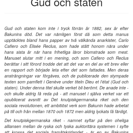
Gud och staten
Gud och staten kom inte i tryck förrän år 1882, sex år efter
Bakunins död. Det var nämligen först då som detta manus
upptäcktes bland hans papper av två välkända anarkister, Carlo
Cafiero och Elisée Reclus, som hade stått honom nära under
hans sista år när hans frihetliga läror blomstrade som mest.
Manuset slutar mitt i en mening, och som Cafiero och Reclus
berättar i sitt förord trodde det att det var en del av ett brev eller
en rapport och började leta efter det som fattades. Men deras
ansträngningar var förgäves, och de publicerade den stympade
texten som pamflett i Genève under titeln Dieu et l'état (Gud och
staten). Under denna titel skulle verket bli berömt. De anade inte -
och skulle aldrig få reda på - att manuset i själva verket var ett
opublicerat avsnitt av Det knutpiskgermanska riket och den
sociala revolutionen, ett ambitiöst verk som Bakunin hade arbetat
på till och från mellan 1870 och 1872 men aldrig lyckats få färdigt.
Det knutpiskgermanska riket - namnet syftar på den oheliga
alliansen mellan de ryska och tyska auktoritära systemen i syfte
att krossa det sociala framåtskridandet - är en av Bakunins