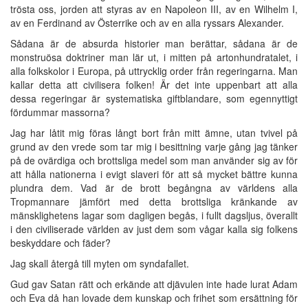
trösta oss, jorden att styras av en Napoleon III, av en Wilhelm I,
av en Ferdinand av Österrike och av en alla ryssars Alexander.
Sådana är de absurda historier man berättar, sådana är de
monstruösa doktriner man lär ut, i mitten på artonhundratalet, i
alla folkskolor i Europa, på uttrycklig order från regeringarna. Man
kallar detta att civilisera folken! Är det inte uppenbart att alla
dessa regeringar är systematiska giftblandare, som egennyttigt
fördummar massorna?
Jag har låtit mig föras långt bort från mitt ämne, utan tvivel på
grund av den vrede som tar mig i besittning varje gång jag tänker
på de ovärdiga och brottsliga medel som man använder sig av för
att hålla nationerna i evigt slaveri för att så mycket bättre kunna
plundra dem. Vad är de brott begångna av världens alla
Tropmannare jämfört med detta brottsliga kränkande av
mänsklighetens lagar som dagligen begås, i fullt dagsljus, överallt
i den civiliserade världen av just dem som vågar kalla sig folkens
beskyddare och fäder?
Jag skall återgå till myten om syndafallet.
Gud gav Satan rätt och erkände att djävulen inte hade lurat Adam
och Eva då han lovade dem kunskap och frihet som ersättning för