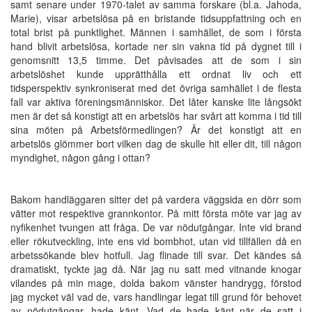
samt senare under 1970-talet av samma forskare (bl.a. Jahoda,
Marie), visar arbetslösa på en bristande tidsuppfattning och en
total brist på punktlighet. Männen i samhället, de som i första
hand blivit arbetslösa, kortade ner sin vakna tid på dygnet till i
genomsnitt 13,5 timme. Det påvisades att de som i sin
arbetslöshet kunde upprätthålla ett ordnat liv och ett
tidsperspektiv synkroniserat med det övriga samhället i de flesta
fall var aktiva föreningsmänniskor. Det låter kanske lite långsökt
men är det så konstigt att en arbetslös har svårt att komma i tid till
sina möten på Arbetsförmedlingen? Är det konstigt att en
arbetslös glömmer bort vilken dag de skulle hit eller dit, till någon
myndighet, någon gång i ottan?
Bakom handläggaren sitter det på vardera väggsida en dörr som
vätter mot respektive grannkontor. På mitt första möte var jag av
nyfikenhet tvungen att fråga. De var nödutgångar. Inte vid brand
eller rökutveckling, inte ens vid bombhot, utan vid tillfällen då en
arbetssökande blev hotfull. Jag flinade till svar. Det kändes så
dramatiskt, tyckte jag då. När jag nu satt med vitnande knogar
vilandes på min mage, dolda bakom vänster handrygg, förstod
jag mycket väl vad de, vars handlingar legat till grund för behovet
av nödutgångar, hade känt. Vad de hade känt när de satt i