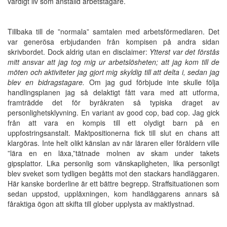
värdigt liv som anställd arbetstagare.
Tillbaka till de ”normala” samtalen med arbetsförmedlaren. Det
var generösa erbjudanden från kompisen på andra sidan
skrivbordet. Dock aldrig utan en disclaimer:
Ytterst var det förstås
mitt ansvar att jag tog mig ur arbetslösheten; att jag kom till de
möten och aktiviteter jag gjort mig skyldig till att delta i, sedan jag
blev en bidragstagare.
Om jag gud förbjude inte skulle följa
handlingsplanen jag så delaktigt fått vara med att utforma,
framträdde det för byråkraten så typiska draget av
personlighetsklyvning. En variant av good cop, bad cop. Jag gick
från att vara en kompis till ett olydigt barn på en
uppfostringsanstalt. Maktpositionerna fick till slut en chans att
klargöras. Inte helt olikt känslan av när läraren eller föräldern ville
”lära en en läxa,”tätnade molnen av skam under takets
gipsplattor. Lika personlig som vänskapligheten, lika personligt
blev sveket som tydligen begåtts mot den stackars handläggaren.
Här kanske borderline är ett bättre begrepp. Straffsituationen som
sedan uppstod, uppläxningen, kom handläggarens annars så
fåraktiga ögon att skifta till glober upplysta av maktlystnad.