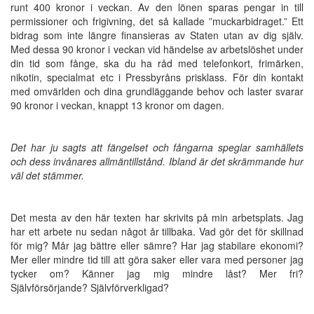
runt 400 kronor i veckan. Av den lönen sparas pengar in till
permissioner och frigivning, det så kallade ”muckarbidraget.” Ett
bidrag som inte längre finansieras av Staten utan av dig själv.
Med dessa 90 kronor i veckan vid händelse av arbetslöshet under
din tid som fånge, ska du ha råd med telefonkort, frimärken,
nikotin, specialmat etc i Pressbyråns prisklass. För din kontakt
med omvärlden och dina grundläggande behov och laster svarar
90 kronor i veckan, knappt 13 kronor om dagen.
Det har ju sagts att fängelset och fångarna speglar samhällets
och dess invånares allmäntillstånd. Ibland är det skrämmande hur
väl det stämmer.
Det mesta av den här texten har skrivits på min arbetsplats. Jag
har ett arbete nu sedan något år tillbaka. Vad gör det för skillnad
för mig? Mår jag bättre eller sämre? Har jag stabilare ekonomi?
Mer eller mindre tid till att göra saker eller vara med personer jag
tycker om? Känner jag mig mindre låst? Mer fri?
Självförsörjande? Självförverkligad?