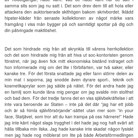
samma sits som jag nu satt i. Det som drev dem till att hota eller
attackera den auktoriserade skithögen bakom skrivbordet. Iklädd
hipster-kläder från senaste kollektionen av något märke vars
framgång i viss mån bygger på och samtidigt spottar på dig och
din påtvingade maktlöshet.
Det som hindrade mig från att skrynkla till vårens herrkollektion
och det som hindrade mig från att hiva ut soc-kontoristen genom
fönstret, när jag även fick mitt ekonomiska bistånd indraget och
hon informerade mig om det lite i förbifarten, var två saker, eller
kanske tre. För det första snattade jag eller fann större delen av
min mat i soporna, jag snodde även dyrare sport-, teknik och
kosmetikaprylar som jag sålde på nätet. För det andra hade jag
en familj som kunde låna mig pengar om jag svalde min stolthet
och bad dem. För det tredje fanns det en viss självbekräftelse i att
inte vara beroende av Staten – inte på det där ”jag har ett jobb
och är så himla självförsörjande”-sättet utan mer som ”in your
face, Statjävel, som tror att du kan trampa på oss härnere!” Hade
jag inte känt något slags trygghet i det hade jag nog haft svårt att
hålla tillbaka min ilska. Jag hade kanske inte skadat någon fysiskt
men jag hade nog möblerat om lite på både Arbetsförmedlingen