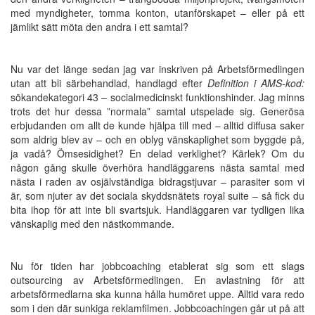
med myndigheter, tomma konton, utanförskapet – eller på ett
jämlikt sätt möta den andra i ett samtal?
Nu var det länge sedan jag var inskriven på Arbetsförmedlingen
utan att bli särbehandlad, handlagd efter
Definition i AMS-kod:
sökandekategori 43 – socialmedicinskt funktionshinder. Jag minns
trots det hur dessa ”normala” samtal utspelade sig. Generösa
erbjudanden om allt de kunde hjälpa till med – alltid diffusa saker
som aldrig blev av – och en oblyg vänskaplighet som byggde på,
ja vadå? Ömsesidighet? En delad verklighet? Kärlek? Om du
någon gång skulle överhöra handläggarens nästa samtal med
nästa i raden av osjälvständiga bidragstjuvar – parasiter som vi
är, som njuter av det sociala skyddsnätets royal suite – så fick du
bita ihop för att inte bli svartsjuk. Handläggaren var tydligen lika
vänskaplig med den nästkommande.
Nu för tiden har jobbcoaching etablerat sig som ett slags
outsourcing av Arbetsförmedlingen. En avlastning för att
arbetsförmedlarna ska kunna hålla humöret uppe. Alltid vara redo
som i den där sunkiga reklamfilmen. Jobbcoachingen går ut på att