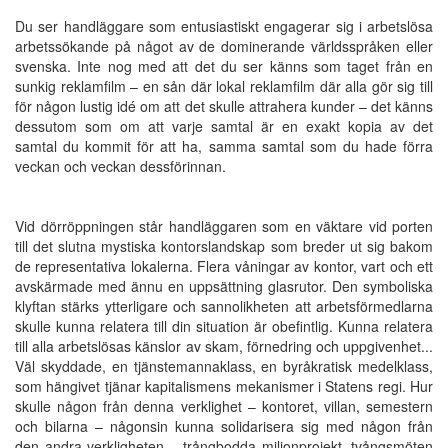
Du ser handläggare som entusiastiskt engagerar sig i arbetslösa
arbetssökande på något av de dominerande världsspråken eller
svenska. Inte nog med att det du ser känns som taget från en
sunkig reklamfilm – en sån där lokal reklamfilm där alla gör sig till
för någon lustig idé om att det skulle attrahera kunder – det känns
dessutom som om att varje samtal är en exakt kopia av det
samtal du kommit för att ha, samma samtal som du hade förra
veckan och veckan dessförinnan.
Vid dörröppningen står handläggaren som en väktare vid porten
till det slutna mystiska kontorslandskap som breder ut sig bakom
de representativa lokalerna. Flera våningar av kontor, vart och ett
avskärmade med ännu en uppsättning glasrutor. Den symboliska
klyftan stärks ytterligare och sannolikheten att arbetsförmedlarna
skulle kunna relatera till din situation är obefintlig. Kunna relatera
till alla arbetslösas känslor av skam, förnedring och uppgivenhet...
Väl skyddade, en tjänstemannaklass, en byråkratisk medelklass,
som hängivet tjänar kapitalismens mekanismer i Statens regi. Hur
skulle någon från denna verklighet – kontoret, villan, semestern
och bilarna – någonsin kunna solidarisera sig med någon från
den andra verkligheten – trångbodda miljonprojekt, tvångsmöten