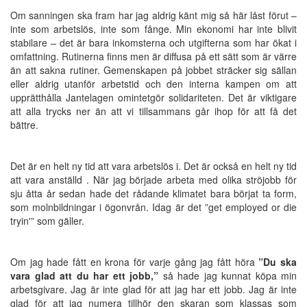
Om sanningen ska fram har jag aldrig känt mig så här låst förut –
inte som arbetslös, inte som fånge. Min ekonomi har inte blivit
stabilare – det är bara inkomsterna och utgifterna som har ökat i
omfattning. Rutinerna finns men är diffusa på ett sätt som är värre
än att sakna rutiner. Gemenskapen på jobbet sträcker sig sällan
eller aldrig utanför arbetstid och den interna kampen om att
upprätthålla Jantelagen omintetgör solidariteten. Det är viktigare
att alla trycks ner än att vi tillsammans går ihop för att få det
bättre.
Det är en helt ny tid att vara arbetslös i. Det är också en helt ny tid
att vara anställd . När jag började arbeta med olika ströjobb för
sju åtta år sedan hade det rådande klimatet bara börjat ta form,
som molnbildningar i ögonvrån. Idag är det ”get employed or die
tryin'” som gäller.
Om jag hade fått en krona för varje gång jag fått höra
”Du ska
vara glad att du har ett jobb,”
så hade jag kunnat köpa min
arbetsgivare. Jag är inte glad för att jag har ett jobb. Jag är inte
glad för att jag numera tillhör den skaran som klassas som