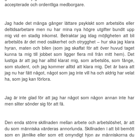
accepterade och ordentliga medborgare.
Jag hade det många gånger lättare psykiskt som arbetslös eller
deltidsarbetare men nu har mina nya högre utgifter bundit upp
mig vid en stadig inkomst. Betraktar jag idag möjligheten att bli
arbetslös är det med osäkerhet och otrygghet – hur ska jag klara
hyran, maten och bilen (som jag skaffat för att över huvud taget
kunna ta mig till jobbet som ligger flera mil från mitt hem). Det
lustiga är att jag har alltid klarat mig, som arbetslös, som fånge,
som student, och jag kommer alltid att klara mig. Det är bara att
jag nu har fått något, något som jag inte vill ha och aldrig har velat
ha, som jag kan förlora.
Jag är inte glad för att jag har något som någon annan inte har
men sliter sönder sig för att få.
Den enda större skillnaden mellan arbete och arbetslöshet, är att
du som människa värderas annorlunda. Skillnaden i att bli bemött
som en jämlike eller som ett omyndigt hjon av människorna du