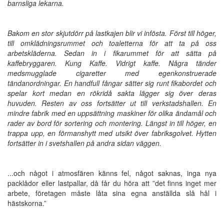
barnsliga lekarna.
Bakom en stor skjutdörr på lastkajen blir vi infösta. Först till höger,
till omklädningsrummet och toaletterna för att ta på oss
arbetskläderna. Sedan in i fikarummet för att sätta på
kaffebryggaren. Kung Kaffe. Vidrigt kaffe. Några tänder
medsmugglade cigaretter med egenkonstruerade
tändanordningar. En handfull fångar sätter sig runt fikabordet och
spelar kort medan en rökridå sakta lägger sig över deras
huvuden. Resten av oss fortsätter ut till verkstadshallen. En
mindre fabrik med en uppsättning maskiner för olika ändamål och
rader av bord för sortering och montering. Längst in till höger, en
trappa upp, en förmanshytt med utsikt över fabriksgolvet. Hytten
fortsätter in i svetshallen på andra sidan väggen.
...och något i atmosfären känns fel, något saknas, inga nya
packlådor eller lastpallar, då får du höra att ”det finns inget mer
arbete, företagen måste låta sina egna anställda slå hål i
hästskorna.”