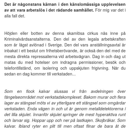
Det är någonstans kärnan i den känslomässiga upplevelsen
av att vara arbetslös i det rådande samhället.
För mig var det i
alla fall det.
Höjden eller botten av denna skamlösa cirkus nås inne på
Kriminalvårdsanstalterna. Den del av den legala arbetskraften
som är lägst avlönad i Sverige. Den del vars anställningsavtal är
inbakat i ett beslut om frihetsberövande, är också den del med de
mesta direkta repressalierna vid arbetsvägran. Dag in och dag ut
matas du med hotelser om indragna permissioner, besök och
telefontillstånd, om isolering och uppskjuten frigivning. När du
sedan en dag kommer till verkstaden...
Som en flock kalvar slussas vi från avdelningen över
fängelseområdet mot verkstadskomplexet. Bakom murar och flera
lager av stängsel möts vi av ytterligare ett stängsel som omgärdar
verkstaden. Enda vägen in och ut är genom metalldetektorerna i
det lilla skjulet. Innanför skjulet springer de mest hyperaktiva runt
och larvar sig. Hoppar upp och ner på lastkajen. Skojbråkar. Som
kalvar. Ibland ryter en plit till men oftast flinar de bara åt de