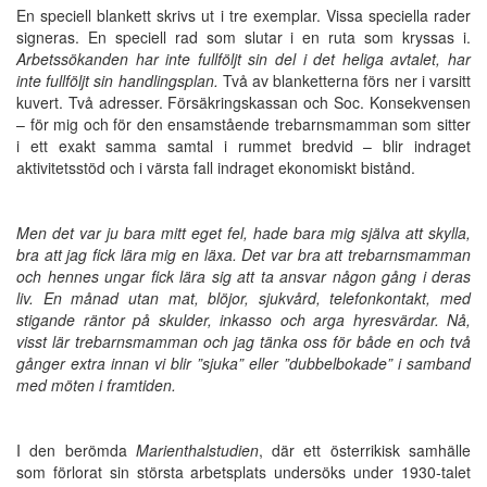
En speciell blankett skrivs ut i tre exemplar. Vissa speciella rader
signeras. En speciell rad som slutar i en ruta som kryssas i.
Arbetssökanden har inte fullföljt sin del i det heliga avtalet, har
inte fullföljt sin handlingsplan.
Två av blanketterna förs ner i varsitt
kuvert. Två adresser. Försäkringskassan och Soc. Konsekvensen
– för mig och för den ensamstående trebarnsmamman som sitter
i ett exakt samma samtal i rummet bredvid – blir indraget
aktivitetsstöd och i värsta fall indraget ekonomiskt bistånd.
Men det var ju bara mitt eget fel, hade bara mig själva att skylla,
bra att
jag fick lära mig en läxa. Det var bra att trebarnsmamman
och hennes ungar fick lära sig att ta ansvar någon gång i deras
liv. En månad utan mat, blöjor, sjukvård, telefonkontakt, med
stigande räntor på skulder, inkasso och arga hyresvärdar. Nå,
visst lär trebarnsmamman och jag tänka oss för både en och två
gånger extra innan vi blir ”sjuka” eller ”dubbelbokade” i samband
med möten i framtiden.
I den berömda
Marienthalstudien
, där ett österrikisk samhälle
som förlorat sin största arbetsplats undersöks under 1930-talet