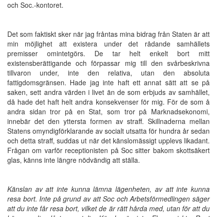
och Soc.-kontoret.
Det som faktiskt sker när jag fråntas mina bidrag från Staten är att
min möjlighet att existera under det rådande samhällets
premisser omintetgörs. De tar helt enkelt bort mitt
existensberättigande och förpassar mig till den svårbeskrivna
tillvaron under, inte den relativa, utan den absoluta
fattigdomsgränsen. Hade jag inte haft ett annat sätt att se på
saken, sett andra värden i livet än de som erbjuds av samhället,
då hade det haft helt andra konsekvenser för mig. För de som å
andra sidan tror på en Stat, som tror på Marknadsekonomi,
innebär det den yttersta formen av straff. Skillnaderna mellan
Statens omyndigförklarande av socialt utsatta för hundra år sedan
och detta straff, suddas ut när det känslomässigt upplevs likadant.
Frågan om varför receptionisten på Soc sitter bakom skottsäkert
glas, känns inte längre nödvändig att ställa.
Känslan av att inte kunna lämna lägenheten, av att inte kunna
resa bort. Inte på grund av att Soc och Arbetsförmedlingen säger
att du inte får resa bort, vilket de är rätt hårda med, utan för att du