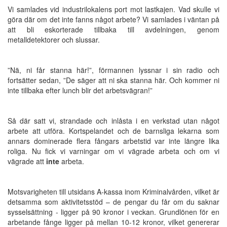
Vi samlades vid industrilokalens port mot lastkajen. Vad skulle vi
göra där om det inte fanns något arbete? Vi samlades i väntan på
att bli eskorterade tillbaka till avdelningen, genom
metalldetektorer och slussar.
”Nä, ni får stanna här!”, förmannen lyssnar i sin radio och
fortsätter sedan, ”De säger att ni ska stanna här. Och kommer ni
inte tillbaka efter lunch blir det arbetsvägran!”
Så där satt vi, strandade och inlåsta i en verkstad utan något
arbete att utföra. Kortspelandet och de barnsliga lekarna som
annars dominerade flera fångars arbetstid var inte längre lika
roliga. Nu fick vi varningar om vi vägrade arbeta och om vi
vägrade att
inte
arbeta.
Motsvarigheten till utsidans A-kassa inom Kriminalvården, vilket är
detsamma som aktivitetsstöd – de pengar du får om du saknar
sysselsättning - ligger på 90 kronor i veckan. Grundlönen för en
arbetande fånge ligger på mellan 10-12 kronor, vilket genererar