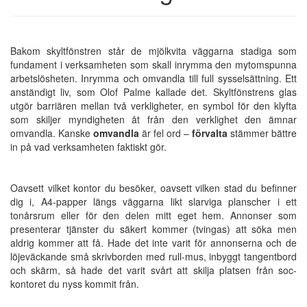
Bakom skyltfönstren står de mjölkvita väggarna stadiga som
fundament i verksamheten som skall inrymma den mytomspunna
arbetslösheten. Inrymma och omvandla till full sysselsättning. Ett
anständigt liv, som Olof Palme kallade det. Skyltfönstrens glas
utgör barriären mellan två verkligheter, en symbol för den klyfta
som skiljer myndigheten åt från den verklighet den ämnar
omvandla. Kanske
omvandla
är fel ord –
förvalta
stämmer bättre
in på vad verksamheten faktiskt gör.
Oavsett vilket kontor du besöker, oavsett vilken stad du befinner
dig i, A4-papper längs väggarna likt slarviga planscher i ett
tonårsrum eller för den delen mitt eget hem. Annonser som
presenterar tjänster du säkert kommer (tvingas) att söka men
aldrig kommer att få. Hade det inte varit för annonserna och de
löjeväckande små skrivborden med rull-mus, inbyggt tangentbord
och skärm, så hade det varit svårt att skilja platsen från soc-
kontoret du nyss kommit från.