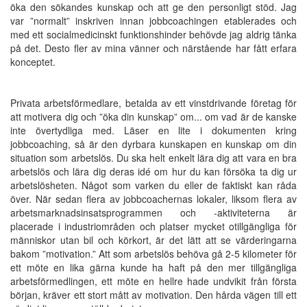
öka den sökandes kunskap och att ge den personligt stöd. Jag
var ”normalt” inskriven innan jobbcoachingen etablerades och
med ett socialmedicinskt funktionshinder behövde jag aldrig tänka
på det. Desto fler av mina vänner och närstående har fått erfara
konceptet.
Privata arbetsförmedlare, betalda av ett vinstdrivande företag för
att motivera dig och ”öka din kunskap” om... om vad är de kanske
inte övertydliga med. Läser en lite i dokumenten kring
jobbcoaching, så är den dyrbara kunskapen en kunskap om din
situation som arbetslös. Du ska helt enkelt lära dig att vara en bra
arbetslös och lära dig deras idé om hur du kan försöka ta dig ur
arbetslösheten. Något som varken du eller de faktiskt kan råda
över. När sedan flera av jobbcoachernas lokaler, liksom flera av
arbetsmarknadsinsatsprogrammen och -aktiviteterna är
placerade i industriområden och platser mycket otillgängliga för
människor utan bil och körkort, är det lätt att se värderingarna
bakom ”motivation.” Att som arbetslös behöva gå 2-5 kilometer för
ett möte en lika gärna kunde ha haft på den mer tillgängliga
arbetsförmedlingen, ett möte en hellre hade undvikit från första
början, kräver ett stort mått av motivation. Den hårda vägen till ett