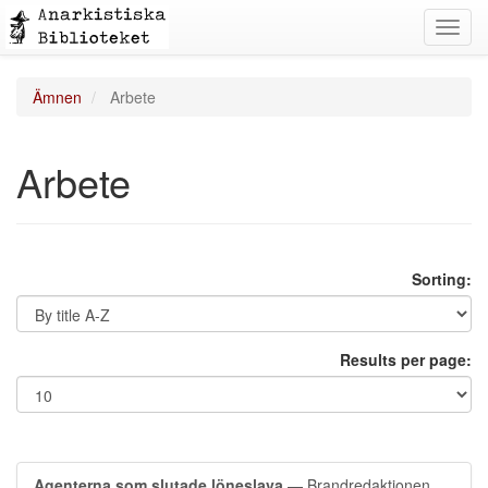
Toggl
navig
Ämnen
Arbete
Arbete
Sorting:
Results per page:
Agenterna som slutade löneslava
— Brandredaktionen