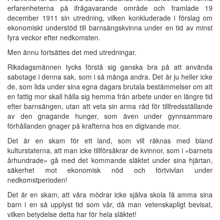
erfarenheterna på ifrågavarande område och framlade 19
december 1911 sin utredning, vilken konkluderade i förslag om
ekonomiskt understöd till barnsängskvinna under en tid av minst
fyra veckor efter nedkomsten.
Men ännu fortsättes det med utredningar.
Riksdagsmännen tycks förstå sig ganska bra på att använda
sabotage i denna sak, som i så många andra. Det är ju heller icke
de, som lida under sina egna dagars brutala bestämmelser om att
en fattig mor skall hålla sig hemma från arbete under en längre tid
efter barnsängen, utan att veta sin arma råd för tillfredsställande
av den gnagande hunger, som även under gynnsammare
förhållanden gnager på krafterna hos en digivande mor.
Det är en skam för ett land, som vill räknas med bland
kulturstaterna, att man icke tillförsäkrar de kvinnor, som i »barnets
århundrade» gå med det kommande släktet under sina hjärtan,
säkerhet mot ekonomisk nöd och förtvivlan under
nedkomstperioden!
Det är en skam, att våra mödrar icke själva skola få amma sina
barn i en så upplyst tid som vår, då man vetenskapligt bevisat,
vilken betydelse detta har för hela släktet!