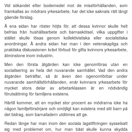
Vid sökandet efter bodemedel mot de missförhållanden, som
framkallas av mödrars yrkesarbete, har det icke saknats rätt långt
gående förslag.
Å ena sidan har röster höjts för, att dessa kvinnor skulle helt
befrias från hushållsarbete och barnaskötsel, vilka uppgifter i
stället skulle lösas genom kollektivistiska eller socialistiska
anordningar. Å andra sidan har man i den vetenskapliga och
praktiska diskussionen krävt förbud för gifta kvinnors yrkesarbete,
åtminstone inom industrin.
Men den första åtgärden kan icke genomföras utan en
socialisering av hela det nuvarande samhället. Vad den andra
åtgärden beträffar, så är även den ogenomförbar under
nuvarande samhällsförhållanden, enär kvinnans yrkesarbete för
mycket stora delar av arbetarklassen är en nödvändig
förutsättning för familjens existens.
Härtill kommer, att en mycket stor procent av mödrarna icke ha
någon familjeförsörjare och omöjligt kan existera med sitt barn på
det bidrag, som barnafadern utdömes att ge.
Redan länge har man inom den sociala lagstiftningen sysselsatt
sig med problemet om, hur man bäst skulle kunna skydda