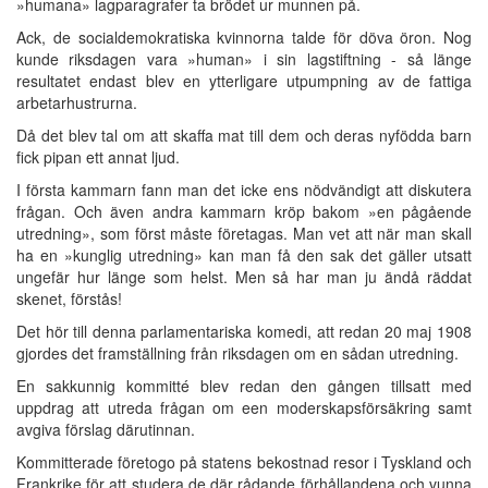
»humana» lagparagrafer ta brödet ur munnen på.
Ack, de socialdemokratiska kvinnorna talde för döva öron. Nog
kunde riksdagen vara »human» i sin lagstiftning - så länge
resultatet endast blev en ytterligare utpumpning av de fattiga
arbetarhustrurna.
Då det blev tal om att skaffa mat till dem och deras nyfödda barn
fick pipan ett annat ljud.
I första kammarn fann man det icke ens nödvändigt att diskutera
frågan. Och även andra kammarn kröp bakom »en pågående
utredning», som först måste företagas. Man vet att när man skall
ha en »kunglig utredning» kan man få den sak det gäller utsatt
ungefär hur länge som helst. Men så har man ju ändå räddat
skenet, förstås!
Det hör till denna parlamentariska komedi, att redan 20 maj 1908
gjordes det framställning från riksdagen om en sådan utredning.
En sakkunnig kommitté blev redan den gången tillsatt med
uppdrag att utreda frågan om een moderskapsförsäkring samt
avgiva förslag därutinnan.
Kommitterade företogo på statens bekostnad resor i Tyskland och
Frankrike för att studera de där rådande förhållandena och vunna