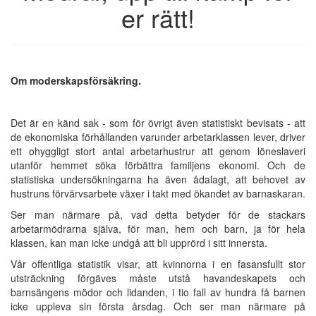
er rätt!
Om moderskapsförsäkring.
Det är en känd sak - som för övrigt även statistiskt bevisats - att
de ekonomiska förhållanden varunder arbetarklassen lever, driver
ett ohyggligt stort antal arbetarhustrur att genom löneslaveri
utanför hemmet söka förbättra familjens ekonomi. Och de
statistiska undersökningarna ha även ådalagt, att behovet av
hustruns förvärvsarbete växer i takt med ökandet av barnaskaran.
Ser man närmare på, vad detta betyder för de stackars
arbetarmödrarna själva, för man, hem och barn, ja för hela
klassen, kan man icke undgå att bli upprörd i sitt innersta.
Vår offentliga statistik visar, att kvinnorna i en fasansfullt stor
utsträckning förgäves måste utstå havandeskapets och
barnsängens mödor och lidanden, i tio fall av hundra få barnen
icke uppleva sin första årsdag. Och ser man närmare på