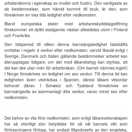
arbeterskorna i egenskap av moder och hustru. Den vanligaste av
de bestämmelser, som härvid kommit till bruk, är den, som
föreskriver en viss tids ledighet efter nedkomsten.
Bland europeiska stater med arbetareskyddslagstiftning
förekommer ett dylikt stadgande nästan allestädes utom i Finland
och Frankrike.
Den tidsperiod till vilken denna barnsängsledighet fastställts
omfattar i regeln 4 veckor efter nedkomsten, varvid likaväl enligt i
Sverige, Danmark och Italien gällande bestämmelser arbetet kan
återupptagas tidigare, om det med läkarebetyg kan styrkas, att
det kan ske utan mén för arbeterskan. (Om barnet nämnes inget!)
I Norge föreskrives en ledighet om sex veckor. Till denna tid kan
ledigheten även utsträckas i Spanien, därest läkare vitsordar
behovet därav. I Schweiz och Tyskland föreskrives en
barnsängsvila av sammanlagt åtta veckor, varav minst sex efter
nedkomsten.
Det behov av vila före nedkomsten, som enligt läkarevetenskapen
har så ofantligt stor betydelse för så väl barnets vikt som
förlossningens förlopp, har endast tillgodosetts av den engelska,