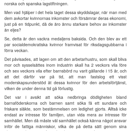
norska och spanska lagstiftningen.
Men vad hjälper i det hela taget dessa skyddslagar, när man med
dem avkortar kvinnornas inkomster och försämrar deras ekonomi,
just på en tidpunkt, då de äro ännu starkare behov av inkomster
än eljes?
Se, detta är den vackra medaljens baksida. Och den blev av ett
par socialdemokratiska kvinnor framvisat för riksdagsgubbarna i
förra veckan.
Det påvisades, att lagen om att den arbetarhustru, som skall bliva
mor och sysselsättes inom industrin skall ha 2 veckors vila före
och sex veckors vila efter barnsbörd nu varit gällande i 15 år, och
att det därför var på tid, att man fastslog ett visst
moderskapsunderstöd åt dessa kvinnor för den arbetsförtjänst,
vilken de under denna tid gå förlustig.
Det var i avsikt att söka nedbringa dödligheten bland
barnaföderskorna och barnen samt söka få ett sundare och
friskare släkte, som bestämmelsen om ledighet gjorts. Alltså icke
endast av intresse för familjen, utan vida mera av intresse för
samhället. Men då måste väl samhället också känna något ansvar
inför de fattiga människor, vilka de på detta sätt genom sina