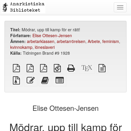
Toggl
navig
Titel:
Mödrar, upp till kamp för er rätt!
Författare:
Elise Ottesen-Jensen
Ämnen:
arbetarklassen
,
arbetarrörelsen
,
Arbete
,
feminism
,
kvinnokamp
,
löneslaveri
Källa:
Tidningen Brand #9 1928
plain
A4
Letter
EPUB
Fristående
XeLaTeX
plain
PDF
imposed
imposed
(för
HTML
källa
text
PDF
PDF
mobila
(utskriftsvänlig)
källa
Källfiler
Redigera
Lägg
Select
enheter)
med
denna
till
individual
bilagor
text
denna
parts
text
for
i
the
Elise Ottesen-Jensen
bokskaparen
bookbuilder
Mödrar, upp till kamp för