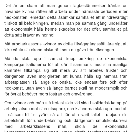
Det är en skam att man genom lagbestämmelser fråntar en
havande kvinna rätten att arbeta under närmaste perioden efter
nedkomsten, emedan detta åsamkar samhället ett mindrevärdigt
tillskott till befolkningen, medan man på samma gång underlåter
att ekonomiskt hålla henne skadelös för det offer, samhället på
detta sätt kräver av henne!
Må arbetarklassens kvinnor av detta tillvägagångssätt lära sig, att
icke vänta sin ekonomiska rätt som en gåva från riksdagen.
Må de sluta upp i samlad trupp omkring de ekonomiska
kamporganisationerna för att där tillsammans med sina manliga
kamrater tillkämpa sig allt mera av sitt arbetes frukter och
därigenom även möjligheten att kunna hålla sig hemma från
arbetsplatsen så länge de önska, icke endast före och efter
nedkomst, utan även så länge barnet skall ha modersmjölk och
för övrigt behöver mors fostran och omvårdnad.
Om kvinnor och män stå trofast sida vid sida i solidarisk kamp på
arbetsplatsen mot sina utsugare, och kvinnorna sluta upp med att
- så som hittills tyvärr så allt för ofta varit fallet - utbjuda sin
arbetskraft för underbetalning och därigenom smutskonkurrera
med arbetarklassens män, skola de ekonomiska
kamporganisationerna snart kunna skaffa familjeförsörjarna så