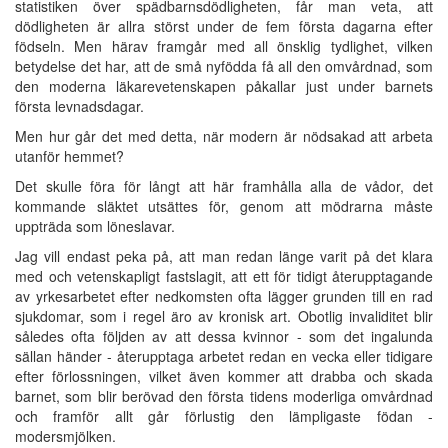
statistiken över spädbarnsdödligheten, får man veta, att
dödligheten är allra störst under de fem första dagarna efter
födseln. Men härav framgår med all önsklig tydlighet, vilken
betydelse det har, att de små nyfödda få all den omvårdnad, som
den moderna läkarevetenskapen påkallar just under barnets
första levnadsdagar.
Men hur går det med detta, när modern är nödsakad att arbeta
utanför hemmet?
Det skulle föra för långt att här framhålla alla de vådor, det
kommande släktet utsättes för, genom att mödrarna måste
uppträda som löneslavar.
Jag vill endast peka på, att man redan länge varit på det klara
med och vetenskapligt fastslagit, att ett för tidigt återupptagande
av yrkesarbetet efter nedkomsten ofta lägger grunden till en rad
sjukdomar, som i regel äro av kronisk art. Obotlig invaliditet blir
således ofta följden av att dessa kvinnor - som det ingalunda
sällan händer - återupptaga arbetet redan en vecka eller tidigare
efter förlossningen, vilket även kommer att drabba och skada
barnet, som blir berövad den första tidens moderliga omvårdnad
och framför allt går förlustig den lämpligaste födan -
modersmjölken.