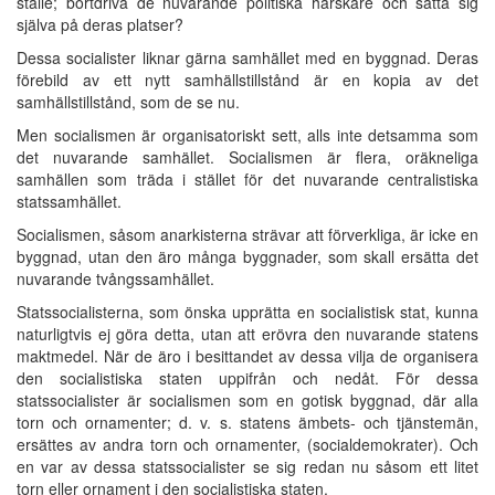
ställe; bortdriva de nuvarande politiska härskare och sätta sig
själva på deras platser?
Dessa socialister liknar gärna samhället med en byggnad. Deras
förebild av ett nytt samhällstillstånd är en kopia av det
samhällstillstånd, som de se nu.
Men socialismen är organisatoriskt sett, alls inte detsamma som
det nuvarande samhället. Socialismen är flera, oräkneliga
samhällen som träda i stället för det nuvarande centralistiska
statssamhället.
Socialismen, såsom anarkisterna strävar att förverkliga, är icke en
byggnad, utan den äro många byggnader, som skall ersätta det
nuvarande tvångssamhället.
Statssocialisterna, som önska upprätta en socialistisk stat, kunna
naturligtvis ej göra detta, utan att erövra den nuvarande statens
maktmedel. När de äro i besittandet av dessa vilja de organisera
den socialistiska staten uppifrån och nedåt. För dessa
statssocialister är socialismen som en gotisk byggnad, där alla
torn och ornamenter; d. v. s. statens ämbets- och tjänstemän,
ersättes av andra torn och ornamenter, (socialdemokrater). Och
en var av dessa statssocialister se sig redan nu såsom ett litet
torn eller ornament i den socialistiska staten.