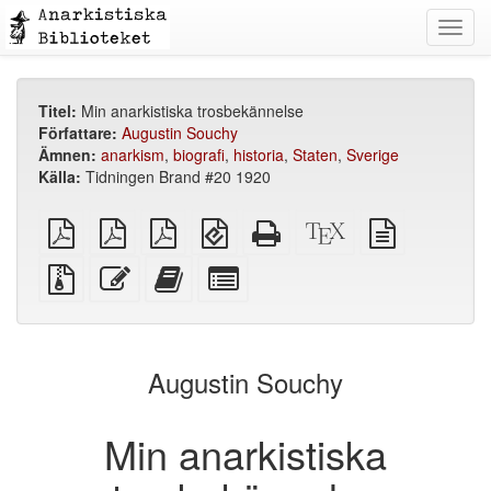
Toggl
navig
Titel:
Min anarkistiska trosbekännelse
Författare:
Augustin Souchy
Ämnen:
anarkism
,
biografi
,
historia
,
Staten
,
Sverige
Källa:
Tidningen Brand #20 1920
plain
A4
Letter
EPUB
Fristående
XeLaTeX
plain
PDF
imposed
imposed
(för
HTML
källa
text
PDF
PDF
mobila
(utskriftsvänlig)
källa
Källfiler
Redigera
Lägg
Select
enheter)
med
denna
till
individual
bilagor
text
denna
parts
text
for
i
the
Augustin Souchy
bokskaparen
bookbuilder
Min anarkistiska