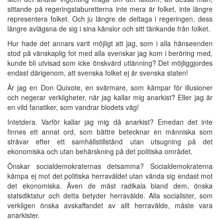
sittande på regeringstaburetterna inte mera är folket, inte längre
representera folket. Och ju längre de deltaga i regeringen, dess
längre avlägsna de sig i sina känslor och sitt tänkande från folket.
Hur hade det annars varit möjligt att jag, som i alla hänseenden
stod på vänskaplig fot med alla svenskar jag kom i beröring med,
kunde bli utvisad som icke önskvärd utlänning? Det möjliggjordes
endast därigenom, att svenska folket ej är svenska staten!
Är jag en Don Quixote, en svärmare, som kämpar för illusioner
och negerar verkligheter, när jag kallar mig anarkist? Eller jag är
en vild fanatiker, som vandrar blodets väg!
Intetdera. Varför kallar jag mig då anarkist? Emedan det inte
finnes ett annat ord, som bättre betecknar en människa som
strävar efter ett samhällstillstånd utan utsugning på det
ekonomiska och utan behärskning på det politiska området.
Önskar socialdemokraternas detsamma? Socialdemokraterna
kämpa ej mot det politiska herraväldet utan vända sig endast mot
det ekonomiska. Även de mäst radikala bland dem, önska
statsdiktatur och detta betyder herravälde. Alla socialister, som
verkligen önska avskaffandet av allt herravälde, måste vara
anarkister.