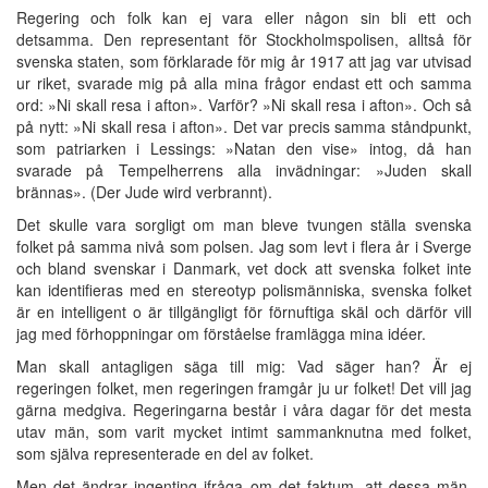
Regering och folk kan ej vara eller någon sin bli ett och
detsamma. Den representant för Stockholmspolisen, alltså för
svenska staten, som förklarade för mig år 1917 att jag var utvisad
ur riket, svarade mig på alla mina frågor endast ett och samma
ord: »Ni skall resa i afton». Varför? »Ni skall resa i afton». Och så
på nytt: »Ni skall resa i afton». Det var precis samma ståndpunkt,
som patriarken i Lessings: »Natan den vise» intog, då han
svarade på Tempelherrens alla invädningar: »Juden skall
brännas». (Der Jude wird verbrannt).
Det skulle vara sorgligt om man bleve tvungen ställa svenska
folket på samma nivå som polsen. Jag som levt i flera år i Sverge
och bland svenskar i Danmark, vet dock att svenska folket inte
kan identifieras med en stereotyp polismänniska, svenska folket
är en intelligent o är tillgängligt för förnuftiga skäl och därför vill
jag med förhoppningar om förståelse framlägga mina idéer.
Man skall antagligen säga till mig: Vad säger han? Är ej
regeringen folket, men regeringen framgår ju ur folket! Det vill jag
gärna medgiva. Regeringarna består i våra dagar för det mesta
utav män, som varit mycket intimt sammanknutna med folket,
som själva representerade en del av folket.
Men det ändrar ingenting ifråga om det faktum, att dessa män,