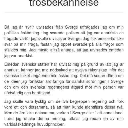
trosbekännelse
Då jag år 1917 utvisades från Sverge utfrågades jag om min
politiska åskådning. Jag svarade polisen att jag var anarkisto ch
frågade varför jag skulle utvisas ur Sverge. Jag fick emellertid icke
svar på min fråga, fastän jag öppet svarade på alla frågor som
ställdes mig. Jag måste alltså antaga, att jag utvisades emedan
jag var anarkist.
Emedan svenska staten har utvisat mig på grund av att jag är
anarkist, känner jag mig nödsakad att avgiva räkenskap inför det
svenska folket angående min åskådning. Det må sedan döma om
de idéer jag förfäktar äro farliga för samhällsordningen i Sverge
och om den svenska regeringens åtgärd mot min person var
nödvändig och berättigad.
Jag skulle vara lycklig om de två begreppen regering och folk
vore ett och detsamma, så att man kunde identifiera dessa två.
Men de äro icke detsamma, varken i Sverge eller i ett annat land.
I det jag uttalar denna mening, uttalar jag redan en av min
världsåskådnings huvudprinciper.