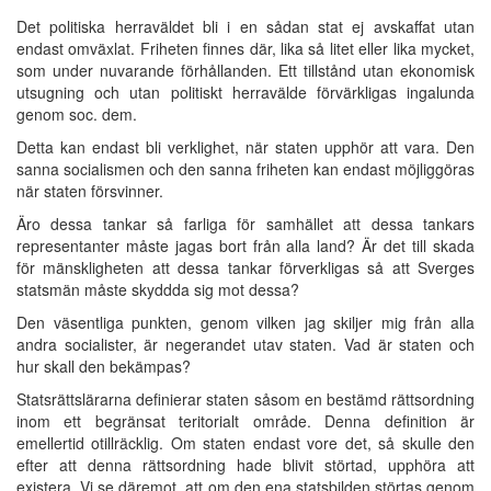
Det politiska herraväldet bli i en sådan stat ej avskaffat utan
endast omväxlat. Friheten finnes där, lika så litet eller lika mycket,
som under nuvarande förhållanden. Ett tillstånd utan ekonomisk
utsugning och utan politiskt herravälde förvärkligas ingalunda
genom soc. dem.
Detta kan endast bli verklighet, när staten upphör att vara. Den
sanna socialismen och den sanna friheten kan endast möjliggöras
när staten försvinner.
Äro dessa tankar så farliga för samhället att dessa tankars
representanter måste jagas bort från alla land? Är det till skada
för mänskligheten att dessa tankar förverkligas så att Sverges
statsmän måste skyddda sig mot dessa?
Den väsentliga punkten, genom vilken jag skiljer mig från alla
andra socialister, är negerandet utav staten. Vad är staten och
hur skall den bekämpas?
Statsrättslärarna definierar staten såsom en bestämd rättsordning
inom ett begränsat teritorialt område. Denna definition är
emellertid otillräcklig. Om staten endast vore det, så skulle den
efter att denna rättsordning hade blivit störtad, upphöra att
existera. Vi se däremot, att om den ena statsbilden störtas genom