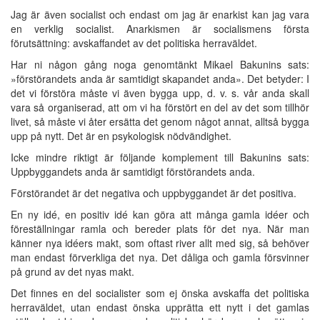
Jag är även socialist och endast om jag är enarkist kan jag vara
en verklig socialist. Anarkismen är socialismens första
förutsättning: avskaffandet av det politiska herraväldet.
Har ni någon gång noga genomtänkt Mikael Bakunins sats:
»förstörandets anda är samtidigt skapandet anda». Det betyder: I
det vi förstöra måste vi även bygga upp, d. v. s. vår anda skall
vara så organiserad, att om vi ha förstört en del av det som tillhör
livet, så måste vi åter ersätta det genom något annat, alltså bygga
upp på nytt. Det är en psykologisk nödvändighet.
Icke mindre riktigt är följande komplement till Bakunins sats:
Uppbyggandets anda är samtidigt förstörandets anda.
Förstörandet är det negativa och uppbyggandet är det positiva.
En ny idé, en positiv idé kan göra att många gamla idéer och
föreställningar ramla och bereder plats för det nya. När man
känner nya idéers makt, som oftast river allt med sig, så behöver
man endast förverkliga det nya. Det dåliga och gamla försvinner
på grund av det nyas makt.
Det finnes en del socialister som ej önska avskaffa det politiska
herraväldet, utan endast önska upprätta ett nytt i det gamlas