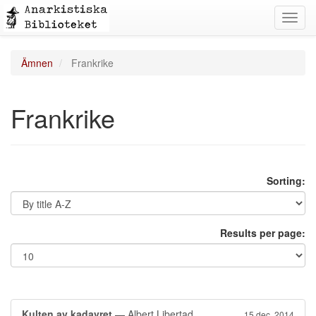
Toggl
navig
Ämnen
Frankrike
Frankrike
Sorting:
Results per page:
Kulten av kadavret
— Albert Libertad
15 dec. 2014