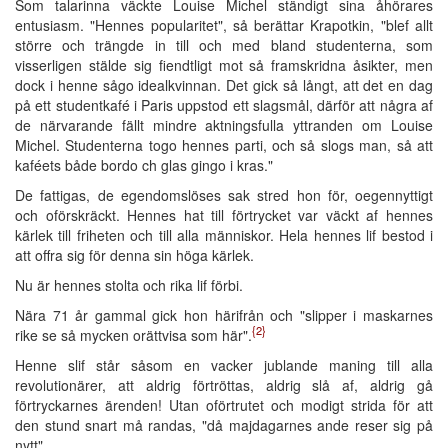
Som talarinna väckte Louise Michel ständigt sina åhörares
entusiasm. "Hennes popularitet", så berättar Krapotkin, "blef allt
större och trängde in till och med bland studenterna, som
visserligen stälde sig fiendtligt mot så framskridna åsikter, men
dock i henne sågo idealkvinnan. Det gick så långt, att det en dag
på ett studentkafé i Paris uppstod ett slagsmål, därför att några af
de närvarande fällt mindre aktningsfulla yttranden om Louise
Michel. Studenterna togo hennes parti, och så slogs man, så att
kaféets både bordo ch glas gingo i kras."
De fattigas, de egendomslöses sak stred hon för, oegennyttigt
och oförskräckt. Hennes hat till förtrycket var väckt af hennes
kärlek till friheten och till alla människor. Hela hennes lif bestod i
att offra sig för denna sin höga kärlek.
Nu är hennes stolta och rika lif förbi.
Nära 71 år gammal gick hon härifrån och "slipper i maskarnes
{2}
rike se så mycken orättvisa som här".
Henne slif står såsom en vacker jublande maning till alla
revolutionärer, att aldrig förtröttas, aldrig slå af, aldrig gå
förtryckarnes ärenden! Utan oförtrutet och modigt strida för att
den stund snart må randas, "då majdagarnes ande reser sig på
nytt".