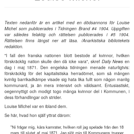
Texten nedanför är en artikel med en dödsannons för Louise
Michel som publicerades i Tidningen Brand #4 1904. Uppgiften
var således felaktig och rättelsen publicerades i #5 1904.
Rättelsen finns längst ner att läsa. /Anarkistiska bibliotekets
redaktion.
"I fall den franska nationen blott bestode af kvinnor, hvilken
förskräcklig nation skulle den då icke vara", skref
Daily News
en
dag i maj 1871. Den engelska tidningen menade naturligtvis:
förskräcklig för det kapitalistiska herradömet, som så mången
kvinlig barrikadkämpe visade sig hata lika fullt som någon manlig
kommunard, ja än mera intensivt och våldsamt. Entusiastiskt,
oegennyttigt och modigt togo många kvinnor del i Kommunen, i
dess förhandlingar och strider.
Louise MIchel var en ibland dem.
Se här, hvad hon själf yttrat därom:
"Ni frågar mig, kära kamrater, hvilken roll jag spelade från den 18
mars till slutet af maj 1871. Jag slöt mig till Kommunens trupper