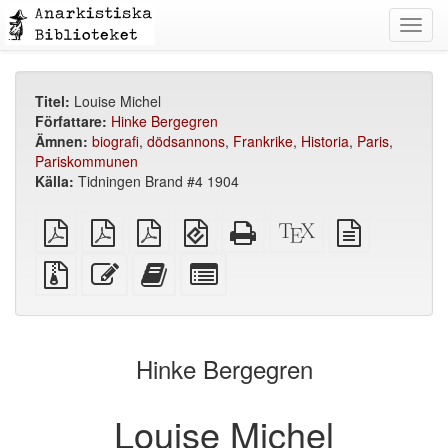
Toggl
navig
Titel:
Louise Michel
Författare:
Hinke Bergegren
Ämnen:
biografi
,
dödsannons
,
Frankrike
,
Historia
,
Paris
,
Pariskommunen
Källa:
Tidningen Brand #4 1904
plain
A4
Letter
EPUB
Fristående
XeLaTeX
plain
PDF
imposed
imposed
(för
HTML
källa
text
PDF
PDF
mobila
(utskriftsvänlig)
källa
Källfiler
Redigera
Lägg
Select
enheter)
med
denna
till
individual
bilagor
text
denna
parts
text
for
i
the
Hinke Bergegren
bokskaparen
bookbuilder
Louise Michel