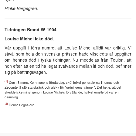
Hinke Bergegren.
Tidningen Brand #5 1904
Louise Michel icke död.
Vår uppgift i förra numret att Louise Michel aflidit var oriktig. Vi
såväl som hela den svenska prässen hade vilseledts af uppgifter
om hennes död i tyska tidningar. Nu meddelas från Toulon, att
hon efter att en tid ha legat sväfvande mellan lif och död, befinner
sig på bättringsvägen.
{1}
Den 18 mars, Kommunens första dag, sköt folket generalerna Thomas och
Zecomte till största skräck och afsky för "ordningens vänner". Det hette, att det
skedde icke minst genom Louise Michels förvållande, hvilket emellertid var en
osanning.
{2}
Hennes egna ord.