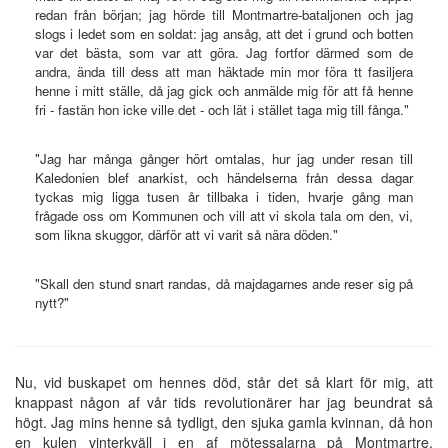
redan från början; jag hörde till Montmartre-bataljonen och jag
slogs i ledet som en soldat: jag ansåg, att det i grund och botten
var det bästa, som var att göra. Jag fortfor därmed som de
andra, ända till dess att man häktade min mor föra tt fasiljera
henne i mitt ställe, då jag gick och anmälde mig för att få henne
fri - fastän hon icke ville det - och lät i stället taga mig till fånga."
"Jag har många gånger hört omtalas, hur jag under resan till
Kaledonien blef anarkist, och händelserna från dessa dagar
tyckas mig ligga tusen år tillbaka i tiden, hvarje gång man
frågade oss om Kommunen och vill att vi skola tala om den, vi,
som likna skuggor, därför att vi varit så nära döden."
"Skall den stund snart randas, då majdagarnes ande reser sig på
nytt?"
Nu, vid buskapet om hennes död, står det så klart för mig, att
knappast någon af vår tids revolutionärer har jag beundrat så
högt. Jag mins henne så tydligt, den sjuka gamla kvinnan, då hon
en kulen vinterkväll i en af mötessalarna på Montmartre,