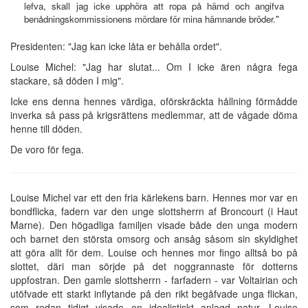
lefva, skall jag icke upphöra att ropa på hämd och angifva
benådningskommissionens mördare för mina hämnande bröder."
Presidenten: "Jag kan icke låta er behålla ordet".
Louise Michel: "Jag har slutat... Om I icke ären några fega
stackare, så döden I mig".
Icke ens denna hennes värdiga, oförskräckta hållning förmådde
inverka så pass på krigsrättens medlemmar, att de vågade döma
henne till döden.
De voro för fega.
Louise Michel var ett den fria kärlekens barn. Hennes mor var en
bondflicka, fadern var den unge slottsherrn af Broncourt (i Haut
Marne). Den högadliga familjen visade både den unga modern
och barnet den största omsorg och ansåg såsom sin skyldighet
att göra allt för dem. Louise och hennes mor fingo alltså bo på
slottet, däri man sörjde på det noggrannaste för dotterns
uppfostran. Den gamle slottsherrn - farfadern - var Voltairian och
utöfvade ett starkt inflytande på den rikt begåfvade unga flickan,
som redan tidigt visade en idealistiskt anlagd natur. Louise