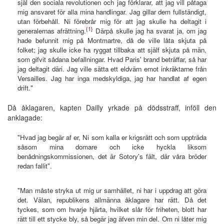
själ den sociala revolutionen och jag förklarar, att jag vill påtaga
mig ansvaret för alla mina handlingar. Jag gillar dem fullständigt,
utan förbehåll. Ni förebrår mig för att jag skulle ha deltagit i
{1}
generalernas afrättning.
Därpå skulle jag ha svarat ja, om jag
hade befunnit mig på Montmartre, då de ville låta skjuta på
folket; jag skulle icke ha ryggat tillbaka att själf skjuta på män,
som gifvit sådana befallningar. Hvad Paris' brand beträffar, så har
jag deltagit däri. Jag ville sätta ett eldvärn emot inkräktarne från
Versailles. Jag har inga medskyldiga, jag har handlat af egen
drift."
Då åklagaren, kapten Dailly yrkade på dödsstraff, inföll den
anklagade:
"Hvad jag begär af er, Ni som kalla er krigsrätt och som uppträda
såsom mina domare och icke hyckla liksom
benådningskommissionen, det är Sotory's fält, där våra bröder
redan fallit".
"Man måste stryka ut mig ur samhället, ni har i uppdrag att göra
det. Välan, republikens allmänna åklagare har rätt. Då det
tyckes, som om hvarje hjärta, hvilket slår för friheten, blott har
rätt till ett stycke bly, så begär jag äfven min del. Om ni låter mig