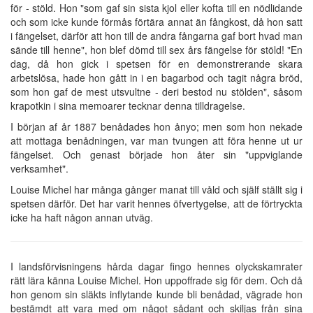
för - stöld. Hon "som gaf sin sista kjol eller kofta till en nödlidande
och som icke kunde förmås förtära annat än fångkost, då hon satt
i fängelset, därför att hon till de andra fångarna gaf bort hvad man
sände till henne", hon blef dömd till sex års fängelse för stöld! "En
dag, då hon gick i spetsen för en demonstrerande skara
arbetslösa, hade hon gått in i en bagarbod och tagit några bröd,
som hon gaf de mest utsvultne - deri bestod nu stölden", såsom
krapotkin i sina memoarer tecknar denna tilldragelse.
I början af år 1887 benådades hon ånyo; men som hon nekade
att mottaga benådningen, var man tvungen att föra henne ut ur
fängelset. Och genast började hon åter sin "uppviglande
verksamhet".
Louise Michel har många gånger manat till våld och själf ställt sig i
spetsen därför. Det har varit hennes öfvertygelse, att de förtryckta
icke ha haft någon annan utväg.
I landsförvisningens hårda dagar fingo hennes olyckskamrater
rätt lära känna Louise Michel. Hon uppoffrade sig för dem. Och då
hon genom sin släkts inflytande kunde bli benådad, vägrade hon
bestämdt att vara med om något sådant och skiljas från sina