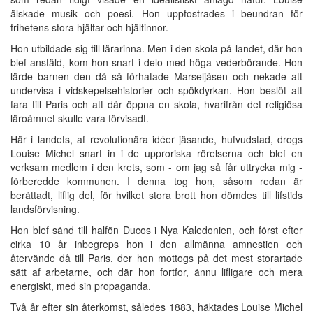
älskade musik och poesi. Hon uppfostrades i beundran för
frihetens stora hjältar och hjältinnor.
Hon utbildade sig till lärarinna. Men i den skola på landet, där hon
blef anstäld, kom hon snart i delo med höga vederbörande. Hon
lärde barnen den då så förhatade Marseljäsen och nekade att
undervisa i vidskepelsehistorier och spökdyrkan. Hon beslöt att
fara till Paris och att där öppna en skola, hvarifrån det religiösa
läroämnet skulle vara förvisadt.
Här i landets, af revolutionära idéer jäsande, hufvudstad, drogs
Louise Michel snart in i de upproriska rörelserna och blef en
verksam medlem i den krets, som - om jag så får uttrycka mig -
förberedde kommunen. I denna tog hon, såsom redan är
berättadt, liflig del, för hvilket stora brott hon dömdes till lifstids
landsförvisning.
Hon blef sänd till halfön Ducos i Nya Kaledonien, och först efter
cirka 10 år inbegreps hon i den allmänna amnestien och
återvände då till Paris, der hon mottogs på det mest storartade
sätt af arbetarne, och där hon fortfor, ännu lifligare och mera
energiskt, med sin propaganda.
Två år efter sin återkomst, således 1883, häktades Louise Michel