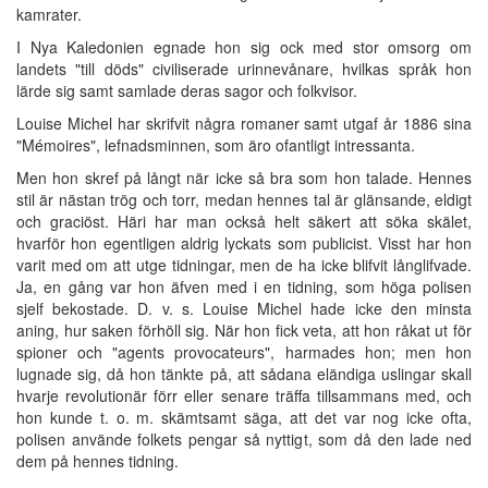
kamrater.
I Nya Kaledonien egnade hon sig ock med stor omsorg om
landets "till döds" civiliserade urinnevånare, hvilkas språk hon
lärde sig samt samlade deras sagor och folkvisor.
Louise Michel har skrifvit några romaner samt utgaf år 1886 sina
"Mémoires", lefnadsminnen, som äro ofantligt intressanta.
Men hon skref på långt när icke så bra som hon talade. Hennes
stil är nästan trög och torr, medan hennes tal är glänsande, eldigt
och graciöst. Häri har man också helt säkert att söka skälet,
hvarför hon egentligen aldrig lyckats som publicist. Visst har hon
varit med om att utge tidningar, men de ha icke blifvit långlifvade.
Ja, en gång var hon äfven med i en tidning, som höga polisen
sjelf bekostade. D. v. s. Louise Michel hade icke den minsta
aning, hur saken förhöll sig. När hon fick veta, att hon råkat ut för
spioner och "agents provocateurs", harmades hon; men hon
lugnade sig, då hon tänkte på, att sådana eländiga uslingar skall
hvarje revolutionär förr eller senare träffa tillsammans med, och
hon kunde t. o. m. skämtsamt säga, att det var nog icke ofta,
polisen använde folkets pengar så nyttigt, som då den lade ned
dem på hennes tidning.