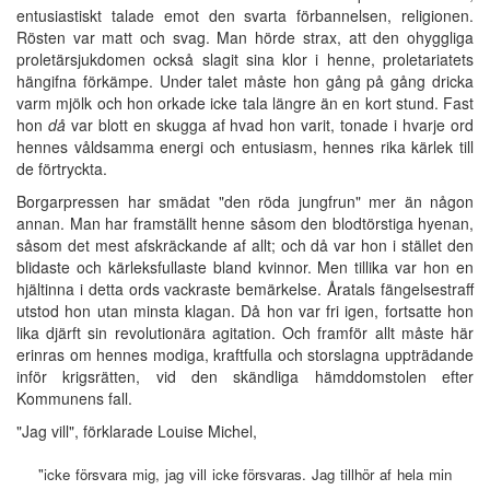
entusiastiskt talade emot den svarta förbannelsen, religionen.
Rösten var matt och svag. Man hörde strax, att den ohyggliga
proletärsjukdomen också slagit sina klor i henne, proletariatets
hängifna förkämpe. Under talet måste hon gång på gång dricka
varm mjölk och hon orkade icke tala längre än en kort stund. Fast
hon
då
var blott en skugga af hvad hon varit, tonade i hvarje ord
hennes våldsamma energi och entusiasm, hennes rika kärlek till
de förtryckta.
Borgarpressen har smädat "den röda jungfrun" mer än någon
annan. Man har framställt henne såsom den blodtörstiga hyenan,
såsom det mest afskräckande af allt; och då var hon i stället den
blidaste och kärleksfullaste bland kvinnor. Men tillika var hon en
hjältinna i detta ords vackraste bemärkelse. Åratals fängelsestraff
utstod hon utan minsta klagan. Då hon var fri igen, fortsatte hon
lika djärft sin revolutionära agitation. Och framför allt måste här
erinras om hennes modiga, kraftfulla och storslagna uppträdande
inför krigsrätten, vid den skändliga hämddomstolen efter
Kommunens fall.
"Jag vill", förklarade Louise Michel,
"icke försvara mig, jag vill icke försvaras. Jag tillhör af hela min