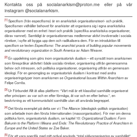
Kontakta oss på socialanarkism@proton.me eller på vår
instagram @socialanarkism.
[1]
Specifism (från especifismo) är en anarkistisk organisationsteori- och praktik.
Specifismen vidhåller behovet för anarkister att organisera sig i egna anarkistiska
organisationer med en enhet i teori och praktik (specifika anarkistiska organisationer,
därav namnet). Samtidigt är organisationernas medlemmar aktivt involverade i sociala
rörelser, i syfte att bygga upp dem och radikalisera dem. För en introduktion till
specifism se texten
Especifismo: The anarchist praxis of building popular movements
and revolutionary organization in South America
av Adam Weaver.
[2]
En uppdelning som görs inom organisatorisk dualism – ett synsätt inom anarkismen
som förespråkar aktivitet i både sociala rörelser, organisering utifrån gemensamma
behov och intressen, och politiska organisationer, organisering utifrån en gemensam
ideologi. För en genomgång av organisatorisk dualism i kontrast med andra
organiseringstyper inom anarkismen se
Organisational Issues Within Anarchism
av
Felipe Corrêa.
[3]
Ur Förbundet Allt åt allas plattform: “Vårt mål är ett klasslöst samhälle organiserat
efter principen: av var och en efter förmåga, åt var och en efter behov.”, en
beskrivning av ett kommunistiskt samhälle utan att använda begreppet.
[4]
Det första exemplet på detta ser vi i The Alliance (ideologisk-politisk organisation)
som arbetade inom den första Internationalen (massorganisation). För mer om denna
politiska form, organisatorisk dualism, se kapitel 10:
Organizational Dualism: Form
Bakunin to the Platform
i
Means and Ends: The Revolutionary Practice of Anarchism in
Europe and the United States
av Zoe Baker.
[5]
För att vara specifik med mitt ordval används “total självorganisering av samhället”