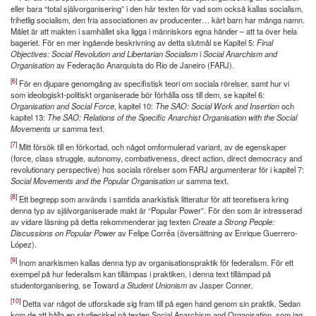
eller bara “total självorganisering” i den här texten för vad som också kallas socialism,
frihetlig socialism, den fria associationen av producenter… kärt barn har många namn.
Målet är att makten i samhället ska ligga i människors egna händer – att ta över hela
bageriet. För en mer ingående beskrivning av detta slutmål se Kapitel 5:
Final
Objectives: Social Revolution and Libertarian Socialism
i
Social Anarchism and
Organisation
av Federação Anarquista do Rio de Janeiro (FARJ).
[6]
För en djupare genomgång av specifistisk teori om sociala rörelser, samt hur vi
som ideologiskt-politiskt organiserade bör förhålla oss till dem, se kapitel 6:
Organisation and Social Force
, kapitel 10:
The SAO: Social Work and Insertion
och
kapitel 13:
The SAO: Relations of the Specific Anarchist Organisation with the Social
Movements
ur samma text.
[7]
Mitt försök till en förkortad, och något omformulerad variant, av de egenskaper
(force, class struggle, autonomy, combativeness, direct action, direct democracy and
revolutionary perspective) hos sociala rörelser som FARJ argumenterar för i kapitel 7:
Social Movements and the Popular Organisation
ur samma text.
[8]
Ett begrepp som används i samtida anarkistisk litteratur för att teoretisera kring
denna typ av självorganiserade makt är “Popular Power”. För den som är intresserad
av vidare läsning på detta rekommenderar jag texten
Create a Strong People:
Discussions on Popular Power
av Felipe Corrêa (översättning av Enrique Guerrero-
López).
[9]
Inom anarkismen kallas denna typ av organisationspraktik för federalism. För ett
exempel på hur federalism kan tillämpas i praktiken, i denna text tillämpad på
studentorganisering, se Toward
a Student Unionism
av Jasper Conner.
[10]
Detta var något de utforskade sig fram till på egen hand genom sin praktik. Sedan
kom de att hålla en studiecirkel på texten Social Anarchism and Organisation, som jag