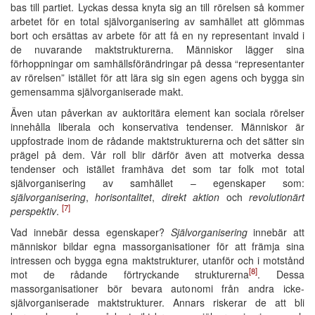
bas till partiet. Lyckas dessa knyta sig an till rörelsen så kommer
arbetet för en total självorganisering av samhället att glömmas
bort och ersättas av arbete för att få en ny representant invald i
de nuvarande maktstrukturerna. Människor lägger sina
förhoppningar om samhällsförändringar på dessa “representanter
av rörelsen” istället för att lära sig sin egen agens och bygga sin
gemensamma självorganiserade makt.
Även utan påverkan av auktoritära element kan sociala rörelser
innehålla liberala och konservativa tendenser. Människor är
uppfostrade inom de rådande maktstrukturerna och det sätter sin
prägel på dem. Vår roll blir därför även att motverka dessa
tendenser och istället framhäva det som tar folk mot total
självorganisering av samhället – egenskaper som:
självorganisering
,
horisontalitet
,
direkt aktion
och
revolutionärt
[7]
perspektiv
.
Vad innebär dessa egenskaper?
Självorganisering
innebär att
människor bildar egna massorganisationer för att främja sina
intressen och bygga egna maktstrukturer, utanför och i motstånd
[8]
mot de rådande förtryckande strukturerna
. Dessa
massorganisationer bör bevara autonomi från andra icke-
självorganiserade maktstrukturer. Annars riskerar de att bli