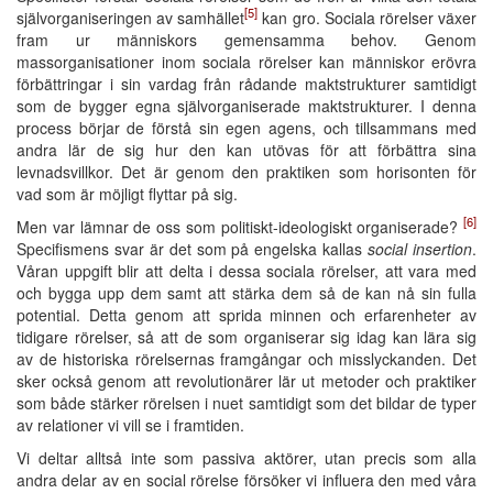
[5]
självorganiseringen av samhället
kan gro. Sociala rörelser växer
fram ur människors gemensamma behov. Genom
massorganisationer inom sociala rörelser kan människor erövra
förbättringar i sin vardag från rådande maktstrukturer samtidigt
som de bygger egna självorganiserade maktstrukturer. I denna
process börjar de förstå sin egen agens, och tillsammans med
andra lär de sig hur den kan utövas för att förbättra sina
levnadsvillkor. Det är genom den praktiken som horisonten för
vad som är möjligt flyttar på sig.
[6]
Men var lämnar de oss som politiskt-ideologiskt organiserade?
Specifismens svar är det som på engelska kallas
social insertion
.
Våran uppgift blir att delta i dessa sociala rörelser, att vara med
och bygga upp dem samt att stärka dem så de kan nå sin fulla
potential. Detta genom att sprida minnen och erfarenheter av
tidigare rörelser, så att de som organiserar sig idag kan lära sig
av de historiska rörelsernas framgångar och misslyckanden. Det
sker också genom att revolutionärer lär ut metoder och praktiker
som både stärker rörelsen i nuet samtidigt som det bildar de typer
av relationer vi vill se i framtiden.
Vi deltar alltså inte som passiva aktörer, utan precis som alla
andra delar av en social rörelse försöker vi influera den med våra