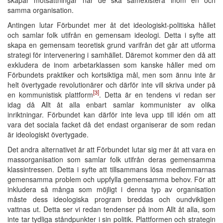
samma organisation.
Antingen lutar Förbundet mer åt det ideologiskt-politiska hållet
och samlar folk utifrån en gemensam ideologi. Detta i syfte att
skapa en gemensam teoretisk grund varifrån det går att utforma
strategi för intervenering i samhället. Däremot kommer den då att
exkludera de inom arbetarklassen som kanske håller med om
Förbundets praktiker och kortsiktiga mål, men som ännu inte är
helt övertygade revolutionärer och därför inte vill skriva under på
[3]
en kommunistisk plattform
. Detta är en tendens vi redan ser
idag då Allt åt alla enbart samlar kommunister av olika
inriktningar. Förbundet kan därför inte leva upp till idén om att
vara det sociala facket då det endast organiserar de som redan
är ideologiskt övertygade.
Det andra alternativet är att Förbundet lutar sig mer åt att vara en
massorganisation som samlar folk utifrån deras gemensamma
klassintressen. Detta i syfte att tillsammans lösa medlemmarnas
gemensamma problem och uppfylla gemensamma behov. För att
inkludera så många som möjligt i denna typ av organisation
måste dess ideologiska program breddas och oundvikligen
vattnas ut. Detta ser vi redan tendenser på inom Allt åt alla, som
inte tar tydliga ståndpunkter i sin politik. Plattformen och strategin