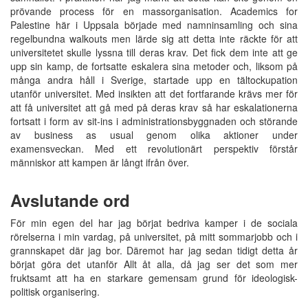
prövande process för en massorganisation. Academics for
Palestine här i Uppsala började med namninsamling och sina
regelbundna walkouts men lärde sig att detta inte räckte för att
universitetet skulle lyssna till deras krav. Det fick dem inte att ge
upp sin kamp, de fortsatte eskalera sina metoder och, liksom på
många andra håll i Sverige, startade upp en tältockupation
utanför universitet. Med insikten att det fortfarande krävs mer för
att få universitet att gå med på deras krav så har eskalationerna
fortsatt i form av sit-ins i administrationsbyggnaden och störande
av business as usual genom olika aktioner under
examensveckan. Med ett revolutionärt perspektiv förstår
människor att kampen är långt ifrån över.
Avslutande ord
För min egen del har jag börjat bedriva kamper i de sociala
rörelserna i min vardag, på universitet, på mitt sommarjobb och i
grannskapet där jag bor. Däremot har jag sedan tidigt detta år
börjat göra det utanför Allt åt alla, då jag ser det som mer
fruktsamt att ha en starkare gemensam grund för ideologisk-
politisk organisering.