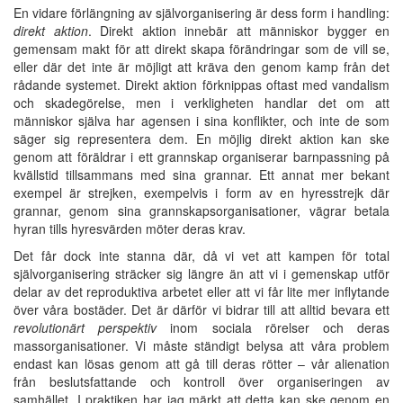
En vidare förlängning av självorganisering är dess form i handling:
direkt aktion
. Direkt aktion innebär att människor bygger en
gemensam makt för att direkt skapa förändringar som de vill se,
eller där det inte är möjligt att kräva den genom kamp från det
rådande systemet. Direkt aktion förknippas oftast med vandalism
och skadegörelse, men i verkligheten handlar det om att
människor själva har agensen i sina konflikter, och inte de som
säger sig representera dem. En möjlig direkt aktion kan ske
genom att föräldrar i ett grannskap organiserar barnpassning på
kvällstid tillsammans med sina grannar. Ett annat mer bekant
exempel är strejken, exempelvis i form av en hyresstrejk där
grannar, genom sina grannskapsorganisationer, vägrar betala
hyran tills hyresvärden möter deras krav.
Det får dock inte stanna där, då vi vet att kampen för total
självorganisering sträcker sig längre än att vi i gemenskap utför
delar av det reproduktiva arbetet eller att vi får lite mer inflytande
över våra bostäder. Det är därför vi bidrar till att alltid bevara ett
revolutionärt perspektiv
inom sociala rörelser och deras
massorganisationer. Vi måste ständigt belysa att våra problem
endast kan lösas genom att gå till deras rötter – vår alienation
från beslutsfattande och kontroll över organiseringen av
samhället. I praktiken har jag märkt att detta kan ske genom en