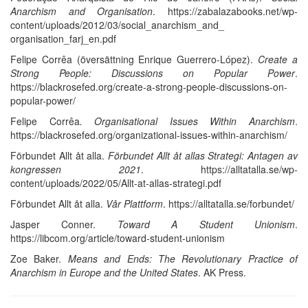
Anarchism and Organisation
. https://zabalazabooks.net/wp-
content/uploads/2012/03/social_anarchism_and_
organisation_farj_en.pdf
Felipe Corrêa (översättning Enrique Guerrero-López).
Create a
Strong People: Discussions on Popular Power
.
https://blackrosefed.org/create-a-strong-people-discussions-on-
popular-power/
Felipe Corrêa
. Organisational Issues Within Anarchism
.
https://blackrosefed.org/organizational-issues-within-anarchism/
Förbundet Allt åt alla.
Förbundet Allt åt allas Strategi: Antagen av
kongressen 2021
. https://alltatalla.se/wp-
content/uploads/2022/05/Allt-at-allas-strategi.pdf
Förbundet Allt åt alla.
Vår Plattform
. https://alltatalla.se/forbundet/
Jasper Conner.
Toward A Student Unionism
.
https://libcom.org/article/toward-student-unionism
Zoe Baker.
Means and Ends: The Revolutionary Practice of
Anarchism in Europe and the United States
. AK Press.