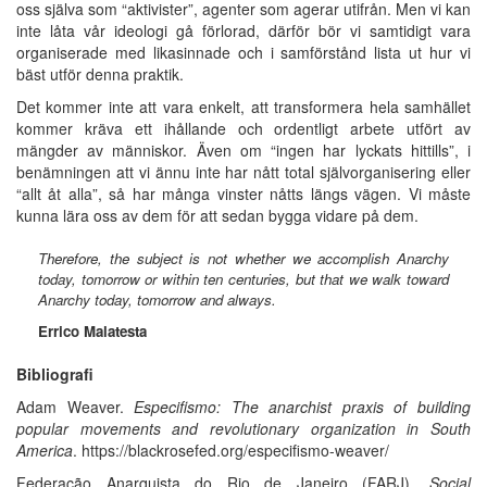
oss själva som “aktivister”, agenter som agerar utifrån. Men vi kan
inte låta vår ideologi gå förlorad, därför bör vi samtidigt vara
organiserade med likasinnade och i samförstånd lista ut hur vi
bäst utför denna praktik.
Det kommer inte att vara enkelt, att transformera hela samhället
kommer kräva ett ihållande och ordentligt arbete utfört av
mängder av människor. Även om “ingen har lyckats hittills”, i
benämningen att vi ännu inte har nått total självorganisering eller
“allt åt alla”, så har många vinster nåtts längs vägen. Vi måste
kunna lära oss av dem för att sedan bygga vidare på dem.
Therefore, the subject is not whether we accomplish Anarchy
today, tomorrow or within ten centuries, but that we walk toward
Anarchy today, tomorrow and always.
Errico Malatesta
Bibliografi
Adam Weaver.
Especifismo: The anarchist praxis of building
popular movements and revolutionary organization in South
America
. https://blackrosefed.org/especifismo-weaver/
Federação Anarquista do Rio de Janeiro (FARJ).
Social