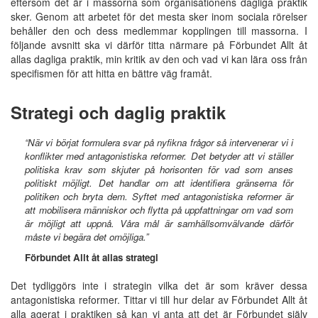
eftersom det är i massorna som organisationens dagliga praktik
sker. Genom att arbetet för det mesta sker inom sociala rörelser
behåller den och dess medlemmar kopplingen till massorna. I
följande avsnitt ska vi därför titta närmare på Förbundet Allt åt
allas dagliga praktik, min kritik av den och vad vi kan lära oss från
specifismen för att hitta en bättre väg framåt.
Strategi och daglig praktik
“När vi börjat formulera svar på nyfikna frågor så intervenerar vi i
konflikter med antagonistiska reformer. Det betyder att vi ställer
politiska krav som skjuter på horisonten för vad som anses
politiskt möjligt. Det handlar om att identifiera gränserna för
politiken och bryta dem. Syftet med antagonistiska reformer är
att mobilisera människor och flytta på uppfattningar om vad som
är möjligt att uppnå. Våra mål är samhällsomvälvande därför
måste vi begära det omöjliga.”
Förbundet Allt åt allas strategi
Det tydliggörs inte i strategin vilka det är som kräver dessa
antagonistiska reformer. Tittar vi till hur delar av Förbundet Allt åt
alla agerat i praktiken så kan vi anta att det är Förbundet själv