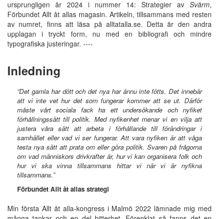
ursprungligen år 2024 i nummer 14: Strategier av
Svärm
,
Förbundet Allt åt allas magasin. Artikeln, tillsammans med resten
av numret, finns att läsa på alltatalla.se. Detta är den andra
upplagan i tryckt form, nu med en bibliografi och mindre
typografiska justeringar. ----
Inledning
“Det gamla har dött och det nya har ännu inte fötts. Det innebär
att vi inte vet hur det som
fungerar kommer att se ut. Därför
måste vårt sociala fack ha ett undersökande och nyfiket
förhållningssätt till politik. Med nyfikenhet menar vi en vilja att
justera våra sätt att arbeta i
förhållande till förändringar i
samhället eller vad vi ser fungerar. Att vara nyfiken är att våga
testa nya sätt att prata om eller göra politik. Svaren på frågorna
om vad människors
drivkrafter är, hur vi kan organisera folk och
hur vi ska vinna tillsammans hittar vi när vi är
nyfikna
tillsammans.”
Förbundet Allt åt allas strategi
Min första Allt åt alla-kongress i Malmö 2022 lämnade mig med
många tankar och en del bitterhet. Förenklat så fanns det en