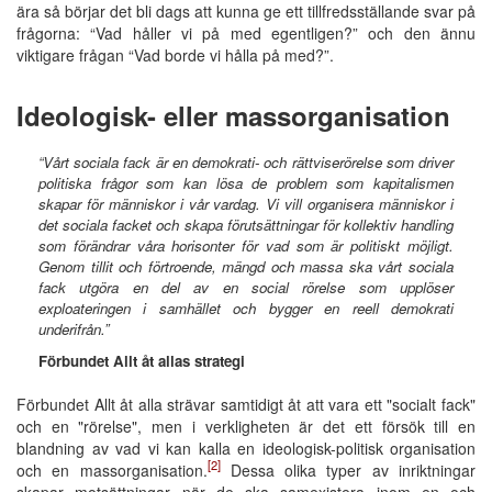
ära så börjar det bli dags att kunna ge ett tillfredsställande svar på
frågorna: “Vad håller vi på med egentligen?” och den ännu
viktigare frågan “Vad borde vi hålla på med?”.
Ideologisk- eller massorganisation
“Vårt sociala fack är en demokrati- och rättviserörelse som driver
politiska frågor som kan lösa de problem som kapitalismen
skapar för människor i vår vardag. Vi vill organisera människor i
det sociala facket och skapa förutsättningar för kollektiv handling
som förändrar våra horisonter för vad som är politiskt möjligt.
Genom tillit och förtroende, mängd och massa ska vårt sociala
fack utgöra en del av en social rörelse som upplöser
exploateringen i samhället och bygger en reell demokrati
underifrån.”
Förbundet Allt åt allas strategi
Förbundet Allt åt alla strävar samtidigt åt att vara ett "socialt fack"
och en "rörelse", men i verkligheten är det ett försök till en
blandning av vad vi kan kalla en ideologisk-politisk organisation
[2]
och en massorganisation.
Dessa olika typer av inriktningar
skapar motsättningar när de ska samexistera inom en och