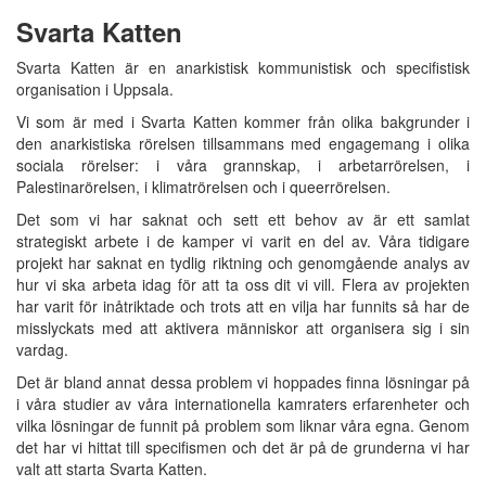
Svarta Katten
Svarta Katten är en anarkistisk kommunistisk och specifistisk
organisation i Uppsala.
Vi som är med i Svarta Katten kommer från olika bakgrunder i
den anarkistiska rörelsen tillsammans med engagemang i olika
sociala rörelser: i våra grannskap, i arbetarrörelsen, i
Palestinarörelsen, i klimatrörelsen och i queerrörelsen.
Det som vi har saknat och sett ett behov av är ett samlat
strategiskt arbete i de kamper vi varit en del av. Våra tidigare
projekt har saknat en tydlig riktning och genomgående analys av
hur vi ska arbeta idag för att ta oss dit vi vill. Flera av projekten
har varit för inåtriktade och trots att en vilja har funnits så har de
misslyckats med att aktivera människor att organisera sig i sin
vardag.
Det är bland annat dessa problem vi hoppades finna lösningar på
i våra studier av våra internationella kamraters erfarenheter och
vilka lösningar de funnit på problem som liknar våra egna. Genom
det har vi hittat till specifismen och det är på de grunderna vi har
valt att starta Svarta Katten.