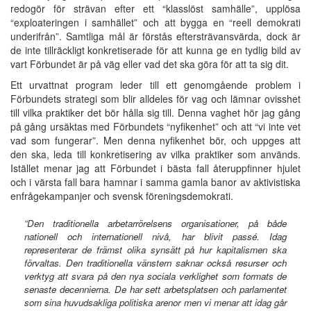
redogör för strävan efter ett “klasslöst samhälle”, upplösa
“exploateringen i samhället” och att bygga en “reell demokrati
underifrån”. Samtliga mål är förstås eftersträvansvärda, dock är
de inte tillräckligt konkretiserade för att kunna ge en tydlig bild av
vart Förbundet är på väg eller vad det ska göra för att ta sig dit.
Ett urvattnat program leder till ett genomgående problem i
Förbundets strategi som blir alldeles för vag och lämnar ovisshet
till vilka praktiker det bör hålla sig till. Denna vaghet hör jag gång
på gång ursäktas med Förbundets “nyfikenhet” och att “vi inte vet
vad som fungerar”. Men denna nyfikenhet bör, och uppges att
den ska, leda till konkretisering av vilka praktiker som används.
Istället menar jag att Förbundet i bästa fall återuppfinner hjulet
och i värsta fall bara hamnar i samma gamla banor av aktivistiska
enfrågekampanjer och svensk föreningsdemokrati.
“Den traditionella arbetarrörelsens organisationer, på både
nationell och internationell nivå, har blivit passé. Idag
representerar de främst olika synsätt på hur kapitalismen ska
förvaltas. Den traditionella vänstern saknar också resurser och
verktyg att svara på den nya sociala verklighet som formats de
senaste decennierna. De har sett arbetsplatsen och parlamentet
som sina huvudsakliga politiska arenor men vi menar att idag går