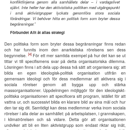
konfliktlinjerna genom alla samhällets delar – i vardagslivet
självt. Inte heller har den aktivistiska politiken med utgångspunkt
i små aktivistgrupper lyckats genomföra stora sociala
förändringar. Vi behöver hitta en politisk form som bryter dessa
begränsningar.”
Förbundet Allt åt allas strategi
Den politiska form som bryter dessa begränsningar finns redan
och har funnits inom den anarkistiska rörelsens sen dess
[4]
begynnelse.
För ett mer samtida exempel på hur det kan se ut
tittar vi till specifismens svar på detta organisatoriska dilemma.
Lösningen finns i att dela upp dessa två sätt att organisera sig: att
bilda en egen ideologisk-politisk organisation utifrån en
gemensam ideologi och för dess medlemmar att aktivera sig i
sociala rörelser genom att bygga upp och stärka
massorganisationer. Uppdelningen möjliggör för den ideologiskt-
politiska organisationen att specificera sitt program, istället för att
vattna ur, och successivt bilda en klarare bild av sina mål och hur
den tar sig dit. Samtidigt kan dess medlemmar verka inom sociala
rörelser i alla delar av samhället: på arbetsplatsen, i grannskapen,
i klimatrörelsen och så vidare. Detta gör att organisationen
undviker att bli en liten aktivistgrupp som endast riktar sig inåt,