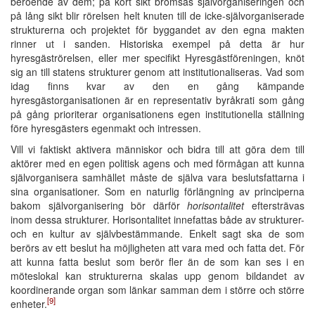
beroende av dem; på kort sikt bromsas självorganiseringen och
på lång sikt blir rörelsen helt knuten till de icke-självorganiserade
strukturerna och projektet för byggandet av den egna makten
rinner ut i sanden. Historiska exempel på detta är hur
hyresgäströrelsen, eller mer specifikt Hyresgästföreningen, knöt
sig an till statens strukturer genom att institutionaliseras. Vad som
idag finns kvar av den en gång kämpande
hyresgästorganisationen är en representativ byråkrati som gång
på gång prioriterar organisationens egen institutionella ställning
före hyresgästers egenmakt och intressen.
Vill vi faktiskt aktivera människor och bidra till att göra dem till
aktörer med en egen politisk agens och med förmågan att kunna
självorganisera samhället måste de själva vara beslutsfattarna i
sina organisationer. Som en naturlig förlängning av principerna
bakom självorganisering bör därför
horisontalitet
eftersträvas
inom dessa strukturer. Horisontalitet innefattas både av strukturer-
och en kultur av självbestämmande. Enkelt sagt ska de som
berörs av ett beslut ha möjligheten att vara med och fatta det. För
att kunna fatta beslut som berör fler än de som kan ses i en
möteslokal kan strukturerna skalas upp genom bildandet av
koordinerande organ som länkar samman dem i större och större
[9]
enheter.