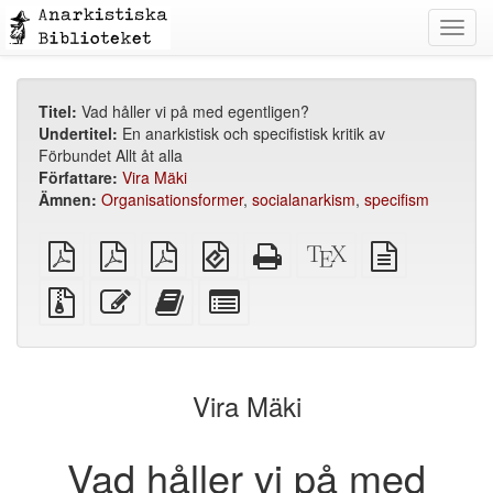
Toggl
navig
Titel:
Vad håller vi på med egentligen?
Undertitel:
En anarkistisk och specifistisk kritik av
Förbundet Allt åt alla
Författare:
Vira Mäki
Ämnen:
Organisationsformer
,
socialanarkism
,
specifism
plain
A4
Letter
EPUB
Fristående
XeLaTeX
plain
PDF
imposed
imposed
(för
HTML
källa
text
PDF
PDF
mobila
(utskriftsvänlig)
källa
Källfiler
Redigera
Lägg
Select
enheter)
med
denna
till
individual
bilagor
text
denna
parts
text
for
i
the
Vira Mäki
bokskaparen
bookbuilder
Vad håller vi på med