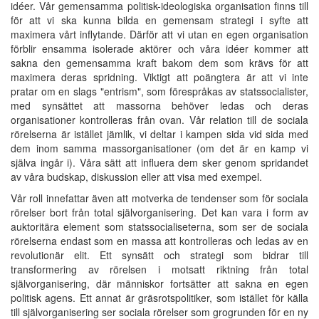
idéer. Vår gemensamma politisk-ideologiska organisation finns till
för att vi ska kunna bilda en gemensam strategi i syfte att
maximera vårt inflytande. Därför att vi utan en egen organisation
förblir ensamma isolerade aktörer och våra idéer kommer att
sakna den gemensamma kraft bakom dem som krävs för att
maximera deras spridning. Viktigt att poängtera är att vi inte
pratar om en slags "entrism", som förespråkas av statssocialister,
med synsättet att massorna behöver ledas och deras
organisationer kontrolleras från ovan. Vår relation till de sociala
rörelserna är istället jämlik, vi deltar i kampen sida vid sida med
dem inom samma massorganisationer (om det är en kamp vi
själva ingår i). Våra sätt att influera dem sker genom spridandet
av våra budskap, diskussion eller att visa med exempel.
Vår roll innefattar även att motverka de tendenser som för sociala
rörelser bort från total självorganisering. Det kan vara i form av
auktoritära element som statssocialiseterna, som ser de sociala
rörelserna endast som en massa att kontrolleras och ledas av en
revolutionär elit. Ett synsätt och strategi som bidrar till
transformering av rörelsen i motsatt riktning från total
självorganisering, där människor fortsätter att sakna en egen
politisk agens. Ett annat är gräsrotspolitiker, som istället för källa
till självorganisering ser sociala rörelser som grogrunden för en ny