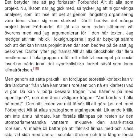
Det betyder inte att jag förkastar Förbundet Allt åt alla som
projekt. Nu, liksom när jag gick med, så tycker jag att ni gör viktiga
analyser, som att inse att det är genom långsiktig organisering
våra idéer växer sig som starkast. Därtill bedrivs det många
projekt inom Förbundet Allt åt alla som redan stämmer väl
överens med vad jag argumenterar för i den här texten. Jag
medger att min inblick i lokalgrupperna i syd är betydligt sämre
och att det kan finnas projekt även där som bedrivs på de sätt jag
beskriver. Därför lyfter jag främst Allt åt alla Stockholm där flera
medlemmar i lokalgruppen utför ett effektivt exempel på social
insertion både inom det syndikalistiska facket såväl som inom
[10]
klimatrörelsen.
Men genom att sätta praktik i en fördjupad teoretisk kontext kan vi
dra lärdomar från våra kamrater i rörelsen och nå en klarhet i vad
vi gör. Då kan vi börja besvara frågan “vad håller vi på med
egentligen?”, och den ännu viktigare frågan: “Vad borde vi hålla
på med?”. Den här texten var mitt försök till att göra just det, med
Förbundet Allt åt allas strategi som utgångspunkt. Liknande kritik,
om inte ännu hårdare, kan förstås tillämpas på resten av den
utomparlamentariska vänstern, inklusive den anarkistiska
rörelsen. Vi måste bli bättre på att faktiskt finnas med och slåss
sida vid sida med andra i sociala rörelser och inte längre förstå