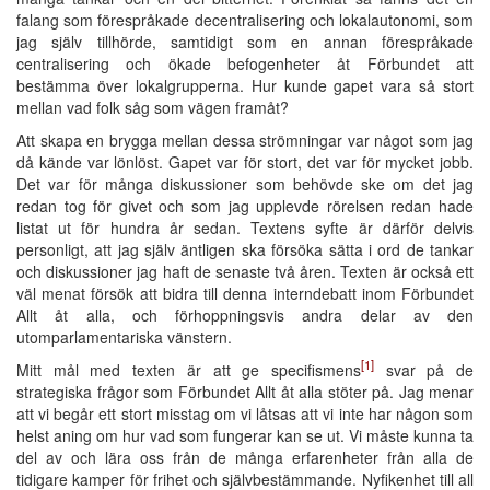
falang som förespråkade decentralisering och lokalautonomi, som
jag själv tillhörde, samtidigt som en annan förespråkade
centralisering och ökade befogenheter åt Förbundet att
bestämma över lokalgrupperna. Hur kunde gapet vara så stort
mellan vad folk såg som vägen framåt?
Att skapa en brygga mellan dessa strömningar var något som jag
då kände var lönlöst. Gapet var för stort, det var för mycket jobb.
Det var för många diskussioner som behövde ske om det jag
redan tog för givet och som jag upplevde rörelsen redan hade
listat ut för hundra år sedan. Textens syfte är därför delvis
personligt, att jag själv äntligen ska försöka sätta i ord de tankar
och diskussioner jag haft de senaste två åren. Texten är också ett
väl menat försök att bidra till denna interndebatt inom Förbundet
Allt åt alla, och förhoppningsvis andra delar av den
utomparlamentariska vänstern.
[1]
Mitt mål med texten är att ge specifismens
svar på de
strategiska frågor som Förbundet Allt åt alla stöter på. Jag menar
att vi begår ett stort misstag om vi låtsas att vi inte har någon som
helst aning om hur vad som fungerar kan se ut. Vi måste kunna ta
del av och lära oss från de många erfarenheter från alla de
tidigare kamper för frihet och självbestämmande. Nyfikenhet till all