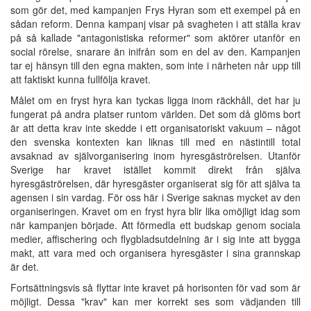
som gör det, med kampanjen Frys Hyran som ett exempel på en
sådan reform. Denna kampanj visar på svagheten i att ställa krav
på så kallade "antagonistiska reformer" som aktörer utanför en
social rörelse, snarare än inifrån som en del av den. Kampanjen
tar ej hänsyn till den egna makten, som inte i närheten når upp till
att faktiskt kunna fullfölja kravet.
Målet om en fryst hyra kan tyckas ligga inom räckhåll, det har ju
fungerat på andra platser runtom världen. Det som då glöms bort
är att detta krav inte skedde i ett organisatoriskt vakuum – något
den svenska kontexten kan liknas till med en nästintill total
avsaknad av självorganisering inom hyresgäströrelsen. Utanför
Sverige har kravet istället kommit direkt från själva
hyresgäströrelsen, där hyresgäster organiserat sig för att själva ta
agensen i sin vardag. För oss här i Sverige saknas mycket av den
organiseringen. Kravet om en fryst hyra blir lika omöjligt idag som
när kampanjen började. Att förmedla ett budskap genom sociala
medier, affischering och flygbladsutdelning är i sig inte att bygga
makt, att vara med och organisera hyresgäster i sina grannskap
är det.
Fortsättningsvis så flyttar inte kravet på horisonten för vad som är
möjligt. Dessa "krav" kan mer korrekt ses som vädjanden till