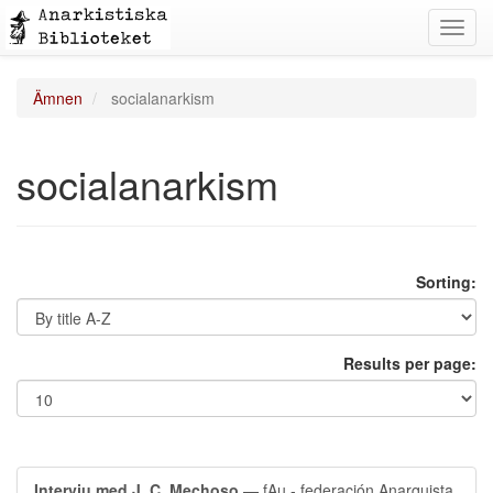
Toggl
navig
Ämnen
socialanarkism
socialanarkism
Sorting:
Results per page:
Intervju med J. C. Mechoso
— fAu - federación Anarquista