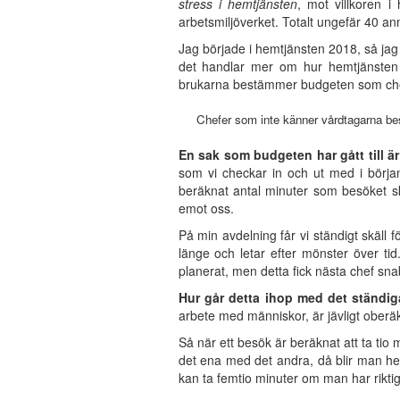
stress i hemtjänsten
, mot villkoren 
arbetsmiljöverket. Totalt ungefär 40 an
Jag började i hemtjänsten 2018, så jag 
det handlar mer om hur hemtjänsten 
brukarna bestämmer budgeten som che
Chefer som inte känner vårdtagarna be
En sak som budgeten har gått till är
som vi checkar in och ut med i början
beräknat antal minuter som besöket sk
emot oss.
På min avdelning får vi ständigt skäll 
länge och letar efter mönster över ti
planerat, men detta fick nästa chef sna
Hur går detta ihop med det ständi
arbete med människor, är jävligt oberäk
Så när ett besök är beräknat att ta tio
det ena med det andra, då blir man helt
kan ta femtio minuter om man har riktig