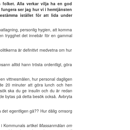
 folket. Alla verkar vilja ha en god
fungera ser jag hur vi i hemtjänsten
stämma istället för att lida under
 matlagning, personlig hygien, att komma
ken trygghet det innebär för en gammal
litikerna är definitivt medvetna om hur
sann alltid hann trösta ordentligt, göra
gen vittnesmålen, hur personal dagligen
ade 20 minuter att göra lunch och hen
esök ska du ge insulin och du är redan
vde bytas på detta besök också. Avbryta
ka det egentligen gå?? Hur dålig omsorg
 i Kommunals artikel
Massanmälan om