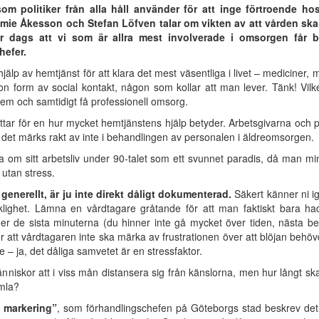
m politiker från alla håll använder för att inge förtroende hos
mie Åkesson och Stefan Löfven talar om vikten av att vården ska 
är dags att vi som är allra mest involverade i omsorgen får be
hefer.
jälp av hemtjänst för att klara det mest väsentliga i livet – mediciner,
gon form av social kontakt, någon som kollar att man lever. Tänk! Vil
hem och samtidigt få professionell omsorg.
tar för en hur mycket hemtjänstens hjälp betyder. Arbetsgivarna och po
en det märks rakt av inte i behandlingen av personalen i äldreomsorgen.
tta om sitt arbetsliv under 90-talet som ett svunnet paradis, då man min
 utan stress.
generellt, är ju inte direkt dåligt dokumenterad.
Säkert känner ni i
cklighet. Lämna en vårdtagare gråtande för att man faktiskt bara h
der de sista minuterna (du hinner inte gå mycket över tiden, nästa b
ör att vårdtagaren inte ska märka av frustrationen över att blöjan behö
– ja, det dåliga samvetet är en stressfaktor.
änniskor att i viss mån distansera sig från känslorna, men hur långt s
amla?
 markering”
, som förhandlingschefen på Göteborgs stad beskrev det