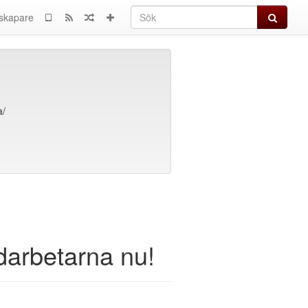
Sök
skapare
a/
rdarbetarna nu!