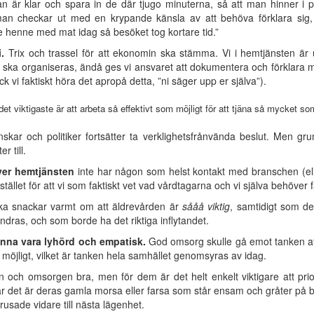
 är klar och spara in de där tjugo minuterna, så att man hinner i prec
 man checkar ut med en krypande känsla av att behöva förklara si
 henne med mat idag så besöket tog kortare tid.”
.
Trix och trassel för att ekonomin ska stämma. Vi i hemtjänsten är
ka organiseras, ändå ges vi ansvaret att dokumentera och förklara min
ck vi faktiskt höra det apropå detta, ”ni säger upp er själva”).
t viktigaste är att arbeta så effektivt som möjligt för att tjäna så mycket som
kar och politiker fortsätter ta verklighetsfrånvända beslut. Men grund
 till.
över hemtjänsten
inte har någon som helst kontakt med branschen (eller
ället för att vi som faktiskt vet vad vårdtagarna och vi själva behöver 
e rika snackar varmt om att äldrevården är
sååå viktig
, samtidigt som de
dras, och som borde ha det riktiga inflytandet.
nna vara lyhörd och empatisk.
God omsorg skulle gå emot tanken att d
 möjligt, vilket är tanken hela samhället genomsyras av idag.
en och omsorgen bra, men för dem är det helt enkelt viktigare att pr
är det är deras gamla morsa eller farsa som står ensam och gråter på b
rusade vidare till nästa lägenhet.