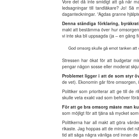
Vore det då inte smidigt att gå när man
ledsagningar till tandläkare? Jo! Så
daganteckningar. ”Agdas granne hjälpte
Denna ständiga förklaring, byråkrati
makt att bestämma över hur omsorgen s
vi inte ska bli uppsagda (ja – en gång fi
God omsorg skulle gå emot tanken att de
Stressen har ökat för att budgetar mins
pengar någon sosse eller moderat skjuter
Problemet ligger i att de som styr 
de vet). Ekonomin går före omsorgen, ist
Politiker som prioriterar att ge till d
skulle veta exakt vad som behöver förän
För att ge bra omsorg måste man ku
som möjligt för att tjäna så mycket som
Politikerna har all makt att göra vård
rikaste. Jag hoppas att de minns det n
tid att säga några vänliga ord innan de 