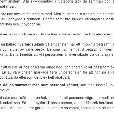
i hemtjänsten*. Alla skyddsombud i Göteborg gick då samman och an
mälningar.
har inte mycket att jämföra med. Men hursomhelst tror jag inte att mar
är uppbyggd i grunden. Chefer som inte känner vårdtagarna bestä
fernas beslut bygger på.
stämmer, och politiker ännu längre från brukarna bestämmer budgeten som ch
 så kallad ”välfärdsteknik”.
Hemtjänsten har ett ”mobilt arbetssätt”, 
 och slutet av varje besök. De som har hemtjänst betalar för tiden v
a ta. Detta innebär att vi i personalen är övervakade via detta syste
för att vi inte är hos brukarna länge nog, och chefen kollar dessutom e
d. En av våra chefer sparkade flera ur personalen för att hon på en l
bbt åtgärda eftersom det blev helt ohållbart.
ga dåliga samvetet man som personal känner,
kan man undra? Jo, 
neligt.
 minuter men istället tar en halvtimme för att personen vägrar ta medici
 enkelt sen. Så man cyklar till nästa person, ett lunchbesök beräknat t
 otur. Men som tur är går det snabbare än väntat, kanske bara på tio m