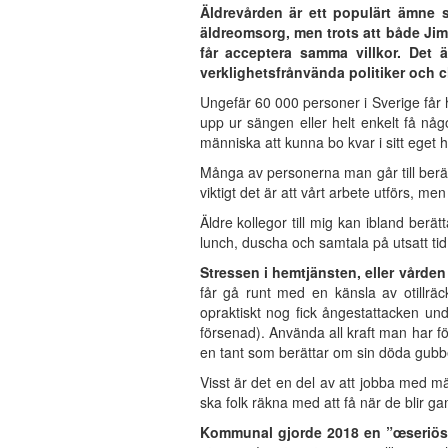
Äldrevården är ett populärt ämne so
äldreomsorg, men trots att både Jim
får acceptera samma villkor. Det 
verklighetsfrånvända politiker och c
Ungefär 60 000 personer i Sverige får h
upp ur sängen eller helt enkelt få nå
människa att kunna bo kvar i sitt eget 
Många av personerna man går till berät
viktigt det är att vårt arbete utförs, m
Äldre kollegor till mig kan ibland berä
lunch, duscha och samtala på utsatt tid
Stressen i hemtjänsten, eller vården 
får gå runt med en känsla av otillrä
opraktiskt nog fick ångestattacken un
försenad). Använda all kraft man har f
en tant som berättar om sin döda gubbe 
Visst är det en del av att jobba med m
ska folk räkna med att få när de blir g
Kommunal gjorde 2018
en ”œseriös