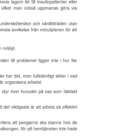
is lagom tid till insulinpatienter eller
g, vilket man också uppmanas göra via
 undersköterskor och vårdbiträden utan
sta avvikelse från minutplanen för att
 möjligt.
en till problemet ligger inte i hur lite
 har det, men fullständigt skiter i vad
får organisera arbetet.
 styr över huvudet på oss som faktiskt
et viktigaste är att arbeta så effektivt
ioritera att pengarna ska stanna hos de
alkongen, för att hemtjänsten inte hade