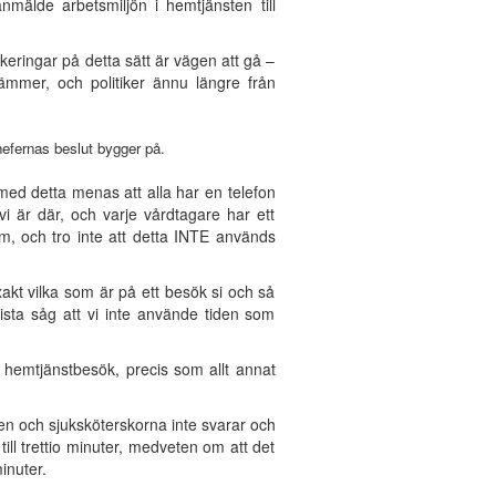
mälde arbetsmiljön i hemtjänsten till
keringar på detta sätt är vägen att gå –
mmer, och politiker ännu längre från
efernas beslut bygger på.
med detta menas att alla har en telefon
i är där, och varje vårdtagare har ett
m, och tro inte att detta INTE används
xakt vilka som är på ett besök si och så
ista såg att vi inte använde tiden som
hemtjänstbesök, precis som allt annat
nen och sjuksköterskorna inte svarar och
ill trettio minuter, medveten om att det
inuter.