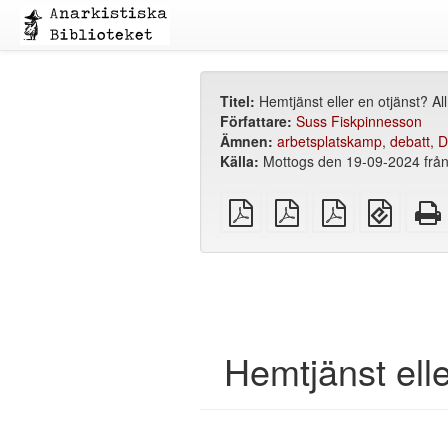
Titel:
Hemtjänst eller en otjänst? Al
Författare:
Suss Fiskpinnesson
Ämnen:
arbetsplatskamp
,
debatt
,
D
Källa:
Mottogs den 19-09-2024 från h
plain
A4
Letter
EPUB
PDF
imposed
imposed
(för
PDF
PDF
mobila
enheter
Hemtjänst elle