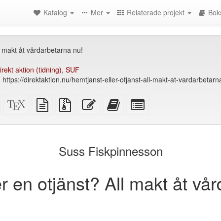
Katalog
Mer
Relaterade projekt
Bok
l makt åt vårdarbetarna nu!
irekt aktion (tidning)
,
SUF
ttps://direktaktion.nu/hemtjanst-eller-otjanst-all-makt-at-vardarbetarn
Fristående
XeLaTeX
plain
Källfiler
Redigera
Lägg
Select
HTML
källa
text
med
denna
till
individual
(utskriftsvänlig)
källa
bilagor
text
denna
parts
)
text
for
i
the
Suss Fiskpinnesson
bokskaparen
bookbuilder
r en otjänst? All makt åt vå