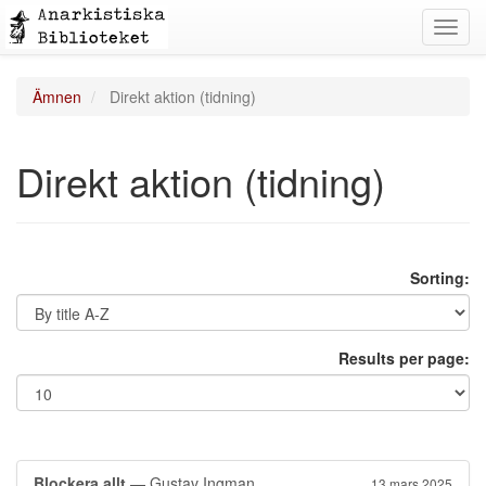
Toggl
navig
Ämnen
Direkt aktion (tidning)
Direkt aktion (tidning)
Sorting:
Results per page:
Blockera allt
— Gustav Ingman
13 mars 2025