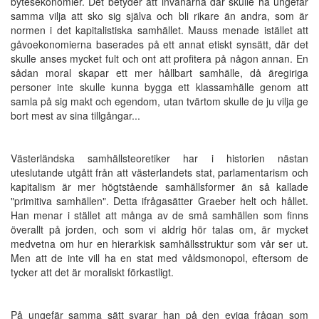
bytesekonomier. Det betyder att invånarna där skulle ha ungefär
samma vilja att sko sig själva och bli rikare än andra, som är
normen i det kapitalistiska samhället. Mauss menade istället att
gåvoekonomierna baserades på ett annat etiskt synsätt, där det
skulle anses mycket fult och ont att profitera på någon annan. En
sådan moral skapar ett mer hållbart samhälle, då äregiriga
personer inte skulle kunna bygga ett klassamhälle genom att
samla på sig makt och egendom, utan tvärtom skulle de ju vilja ge
bort mest av sina tillgångar...
Västerländska samhällsteoretiker har i historien nästan
uteslutande utgått från att västerlandets stat, parlamentarism och
kapitalism är mer högtstående samhällsformer än så kallade
"primitiva samhällen". Detta ifrågasätter Graeber helt och hållet.
Han menar i stället att många av de små samhällen som finns
överallt på jorden, och som vi aldrig hör talas om, är mycket
medvetna om hur en hierarkisk samhällsstruktur som vår ser ut.
Men att de inte vill ha en stat med våldsmonopol, eftersom de
tycker att det är moraliskt förkastligt.
På ungefär samma sätt svarar han på den eviga frågan som