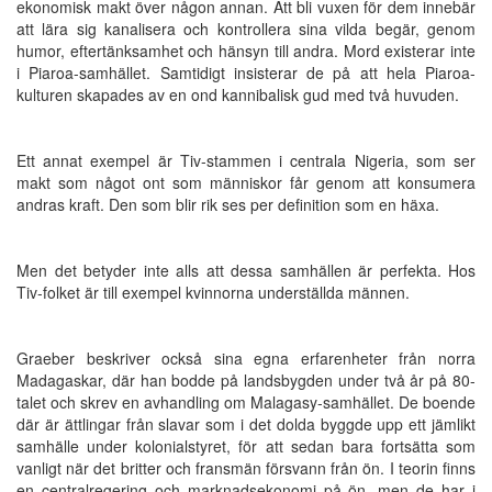
ekonomisk makt över någon annan. Att bli vuxen för dem innebär
att lära sig kanalisera och kontrollera sina vilda begär, genom
humor, eftertänksamhet och hänsyn till andra. Mord existerar inte
i Piaroa-samhället. Samtidigt insisterar de på att hela Piaroa-
kulturen skapades av en ond kannibalisk gud med två huvuden.
Ett annat exempel är Tiv-stammen i centrala Nigeria, som ser
makt som något ont som människor får genom att konsumera
andras kraft. Den som blir rik ses per definition som en häxa.
Men det betyder inte alls att dessa samhällen är perfekta. Hos
Tiv-folket är till exempel kvinnorna underställda männen.
Graeber beskriver också sina egna erfarenheter från norra
Madagaskar, där han bodde på landsbygden under två år på 80-
talet och skrev en avhandling om Malagasy-samhället. De boende
där är ättlingar från slavar som i det dolda byggde upp ett jämlikt
samhälle under kolonialstyret, för att sedan bara fortsätta som
vanligt när det britter och fransmän försvann från ön. I teorin finns
en centralregering och marknadsekonomi på ön, men de har i