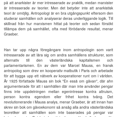
på att anarkister är mer intresserade av praktik, medan marxister
är intresserade av teorier. Men det betyder inte att anarkistisk
teori är omöjlig. Antropologi är en bra utgångspunkt eftersom den
studerar samhällen och analyserar deras underliggande logik. Till
skillnad från hur marxismen hittat på teorier och sedan försökt
tillämpa dem på samhället, ofta med förödande resultat, menar
Graeber.
Han tar upp några föregångare inom antropologin som varit
intresserade av att lära sig om andra samhällens strukturer, som
alternativ till den västerländska kapitalismen och
parlamentarismen. En av dem var Marcel Mauss, en fransk
antropolog som drev en kooperativ matbutik i Paris och arbetade
för att bygga upp ett nätverk av kooperationer runt om i världen.
År 1925 författade Mauss sin bok "En essä om gåvan", där ahn
argumenterade för att i samhällen där man inte använder pengar
finns inte uppdelningen mellan egenintresse kontra altruism,
person kontra egendom eller frihet kontra tvång. Det
revolutionerande i Mauss analys, menar Graeber, är att innan han
skrev sin bok om gåvoekonomi så ansåg alla andra västerländska
teoretiker att samhällen som inte baserades på pengar var