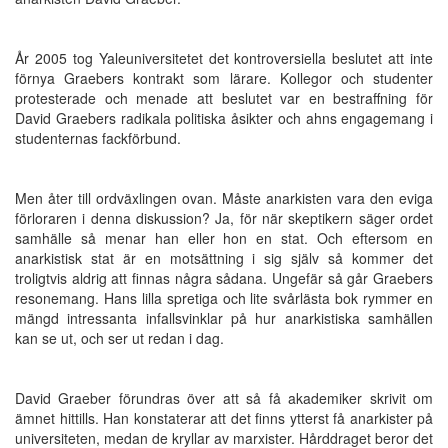
År 2005 tog Yaleuniversitetet det kontroversiella beslutet att inte
förnya Graebers kontrakt som lärare. Kollegor och studenter
protesterade och menade att beslutet var en bestraffning för
David Graebers radikala politiska åsikter och ahns engagemang i
studenternas fackförbund.
Men åter till ordväxlingen ovan. Måste anarkisten vara den eviga
förloraren i denna diskussion? Ja, för när skeptikern säger ordet
samhälle så menar han eller hon en stat. Och eftersom en
anarkistisk stat är en motsättning i sig själv så kommer det
troligtvis aldrig att finnas några sådana. Ungefär så går Graebers
resonemang. Hans lilla spretiga och lite svårlästa bok rymmer en
mängd intressanta infallsvinklar på hur anarkistiska samhällen
kan se ut, och ser ut redan i dag.
David Graeber förundras över att så få akademiker skrivit om
ämnet hittills. Han konstaterar att det finns ytterst få anarkister på
universiteten, medan de kryllar av marxister. Hårddraget beror det