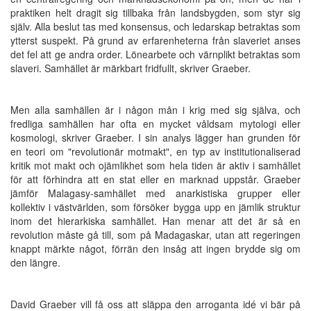
praktiken helt dragit sig tillbaka från landsbygden, som styr sig
själv. Alla beslut tas med konsensus, och ledarskap betraktas som
ytterst suspekt. På grund av erfarenheterna från slaveriet anses
det fel att ge andra order. Lönearbete och värnplikt betraktas som
slaveri. Samhället är märkbart fridfullt, skriver Graeber.
Men alla samhällen är i någon mån i krig med sig själva, och
fredliga samhällen har ofta en mycket våldsam mytologi eller
kosmologi, skriver Graeber. I sin analys lägger han grunden för
en teori om "revolutionär motmakt", en typ av institutionaliserad
kritik mot makt och ojämlikhet som hela tiden är aktiv i samhället
för att förhindra att en stat eller en marknad uppstår. Graeber
jämför Malagasy-samhället med anarkistiska grupper eller
kollektiv i västvärlden, som försöker bygga upp en jämlik struktur
inom det hierarkiska samhället. Han menar att det är så en
revolution måste gå till, som på Madagaskar, utan att regeringen
knappt märkte något, förrän den insåg att ingen brydde sig om
den längre.
David Graeber vill få oss att släppa den arroganta idé vi bär på