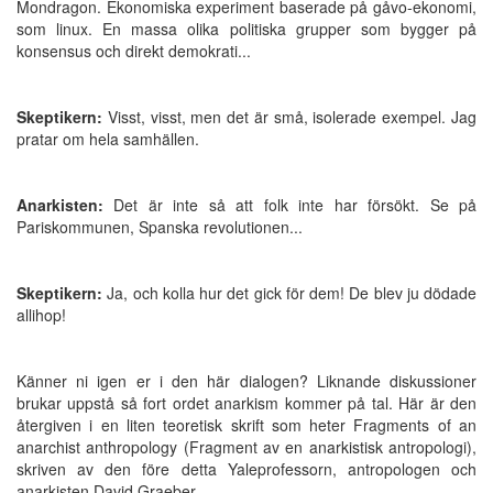
Mondragon. Ekonomiska experiment baserade på gåvo-ekonomi,
som linux. En massa olika politiska grupper som bygger på
konsensus och direkt demokrati...
Skeptikern:
Visst, visst, men det är små, isolerade exempel. Jag
pratar om hela samhällen.
Anarkisten:
Det är inte så att folk inte har försökt. Se på
Pariskommunen, Spanska revolutionen...
Skeptikern:
Ja, och kolla hur det gick för dem! De blev ju dödade
allihop!
Känner ni igen er i den här dialogen? Liknande diskussioner
brukar uppstå så fort ordet anarkism kommer på tal. Här är den
återgiven i en liten teoretisk skrift som heter Fragments of an
anarchist anthropology (Fragment av en anarkistisk antropologi),
skriven av den före detta Yaleprofessorn, antropologen och
anarkisten David Graeber.