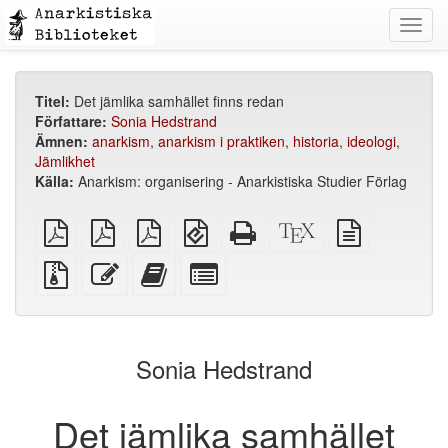
Toggl
navig
Titel:
Det jämlika samhället finns redan
Författare:
Sonia Hedstrand
Ämnen:
anarkism
,
anarkism i praktiken
,
historia
,
ideologi
,
Jämlikhet
Källa:
Anarkism: organisering - Anarkistiska Studier Förlag
plain
A4
Letter
EPUB
Fristående
XeLaTeX
plain
PDF
imposed
imposed
(för
HTML
källa
text
PDF
PDF
mobila
(utskriftsvänlig)
källa
Källfiler
Redigera
Lägg
Select
enheter)
med
denna
till
individual
bilagor
text
denna
parts
text
for
i
the
Sonia Hedstrand
bokskaparen
bookbuilder
Det jämlika samhället