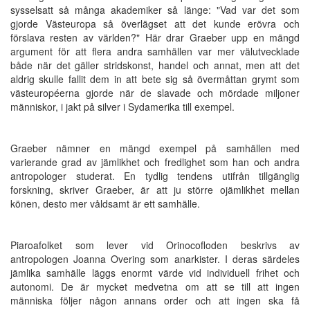
sysselsatt så många akademiker så länge: "Vad var det som
gjorde Västeuropa så överlägset att det kunde erövra och
förslava resten av världen?" Här drar Graeber upp en mängd
argument för att flera andra samhällen var mer välutvecklade
både när det gäller stridskonst, handel och annat, men att det
aldrig skulle fallit dem in att bete sig så övermåttan grymt som
västeuropéerna gjorde när de slavade och mördade miljoner
människor, i jakt på silver i Sydamerika till exempel.
Graeber nämner en mängd exempel på samhällen med
varierande grad av jämlikhet och fredlighet som han och andra
antropologer studerat. En tydlig tendens utifrån tillgänglig
forskning, skriver Graeber, är att ju större ojämlikhet mellan
könen, desto mer våldsamt är ett samhälle.
Piaroafolket som lever vid Orinocofloden beskrivs av
antropologen Joanna Overing som anarkister. I deras särdeles
jämlika samhälle läggs enormt värde vid individuell frihet och
autonomi. De är mycket medvetna om att se till att ingen
människa följer någon annans order och att ingen ska få