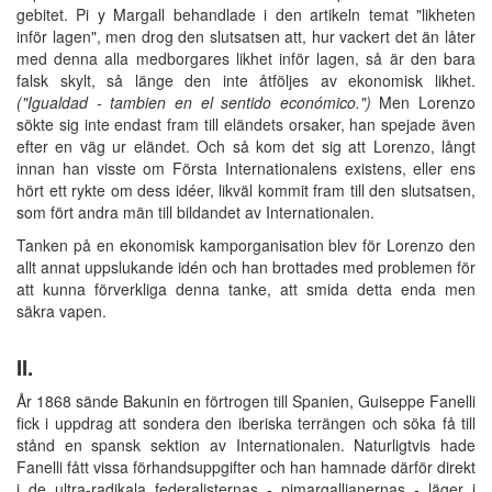
gebitet. Pi y Margall behandlade i den artikeln temat "likheten
inför lagen", men drog den slutsatsen att, hur vackert det än låter
med denna alla medborgares likhet inför lagen, så är den bara
falsk skylt, så länge den inte åtföljes av ekonomisk likhet.
("Igualdad - tambien en el sentido económico.")
Men Lorenzo
sökte sig inte endast fram till eländets orsaker, han spejade även
efter en väg ur eländet. Och så kom det sig att Lorenzo, långt
innan han visste om Första Internationalens existens, eller ens
hört ett rykte om dess idéer, likväl kommit fram till den slutsatsen,
som fört andra män till bildandet av Internationalen.
Tanken på en ekonomisk kamporganisation blev för Lorenzo den
allt annat uppslukande idén och han brottades med problemen för
att kunna förverkliga denna tanke, att smida detta enda men
säkra vapen.
II.
År 1868 sände Bakunin en förtrogen till Spanien, Guiseppe Fanelli
fick i uppdrag att sondera den iberiska terrängen och söka få till
stånd en spansk sektion av Internationalen. Naturligtvis hade
Fanelli fått vissa förhandsuppgifter och han hamnade därför direkt
i de ultra-radikala federalisternas - pimargallianernas - läger i