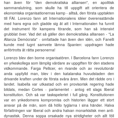
han även för "den demokratiska alliansen", en apolitisk
sammanslutning, som skulle ha till uppgift att orientera de
ekonomiska organisationernas kamp - alltså, den första upptakten
till FAI. Lorenzo fann att Internationalens idéer överensstämde
med hans egna och gladde sig åt att i Internationalen ha funnit
det instrument för kampens förande, som han så intensivt
grubblat över. Vad det så gäller den demokratiska alliansen - "La
Alianza Demócrata" - omfattade han även den idén, och Fanelli
kunde med lugnt samvete lämna Spanien: uppdragen hade
anförtrotts åt rätta personerna!
Lorenzo blev den borne organisatören. I Barcelona fann Lorenzo
en yrkeskollega som lämplig vårdare av uppgiften för den stadens
vidkommande. Farga Pellicer, en rivande och av revolutionär
anda uppfylld man, blev i den katalanska huvudstaden den
drivande kraften under de första svåra åren. Men det rådde oro i
landet. Isabella var utkastad och en provisorisk regering hade
bildats, medan Cortes - parlamentet - antog ett slags liberal
konstitution. Och så var taskspeleriet i full gång. Konstitutionen
var en ynkedomens kompromiss och historien lägger ett stort
ansvar på de män, som då höllo tyglarna i sina händer. Halva
författningen var liberal och andra halvan monarkistisk men anti-
dynastisk. Denna soppa orsakade nya stridigheter och allt föll