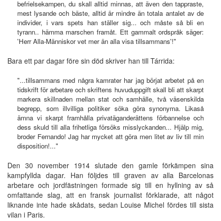
befrielsekampen, du skall alltid minnas, att även den tappraste,
mest lysande och bäste, alltid är mindre än totala antalet av de
individer, i vars spets han ställer sig... och måste så bli en
tyrann.. hämma marschen framåt. Ett gammalt ordspråk säger:
'Herr Alla-Människor vet mer än alla visa tillsammans'!"
Bara ett par dagar före sin död skriver han till Tárrida:
"...tillsammans med några kamrater har jag börjat arbetet på en
tidskrift för arbetare och skriftens huvuduppgift skall bli att skarpt
markera skillnaden mellan stat och samhälle, två väsenskilda
begrepp, som illvilliga politiker söka göra synonyma. Likaså
ämna vi skarpt framhålla privatäganderättens förbannelse och
dess skuld till alla frihetliga försöks misslyckanden... Hjälp mig,
broder Fernando! Jag har mycket att göra men litet av liv till min
disposition!..."
Den 30 november 1914 slutade den gamle förkämpen sina
kampfyllda dagar. Han följdes till graven av alla Barcelonas
arbetare och jordfästningen formade sig till en hyllning av så
omfattande slag, att en fransk journalist förklarade, att något
liknande inte hade skådats, sedan Louise Michel fördes till sista
vilan i Paris.