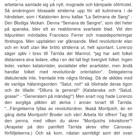
arbetarna samlade sig på nytt, mognade och kämpade oförtrutet.
Så småningom blossade striderna upp för att kulminera i de
händelser, som i Katalonien ännu kallas "La Setmana de Sang" -
Den Blodiga Veckan. Denna "Semana de Sangre", som det heter
på spanska, blev ett av reaktionens svartaste blad. Vid den
tidpunkten mördades Francisco Ferrer och massdeporteringar
företogos. Men upptakten var glänsande. Med revolutionär elan
och en kraft utan like bröto striderna ut, helt spontant. Lorenzo
säger själv i brev till Tárrida del Marmol, "jag har sett folket
distansera sina ledare, vilka i en del fall fegt övergivit folket. Ingen
leder, varken katalonister, socialister eller anarkister, men ändå
handlar folket med revolutionär orientation". Delegaterna
diskuterade inte, framlade inte några förslag. Då de skildes med
de vanliga hälsningsorden: "Salut, noi!" så blixtrade deras ögon
och de tillade: "Dilluns la general!" (Katalanska och "Salud,
gosse!" - "Generalarn på måndag!") Men snart nog hade Lorenzo
den sorgliga plikten att skriva i annan tonart till Tarrida:
"...Fängelserna fyllas av revolutionärer, likaså Montjuich, än en
gång detta Montjuich! Broder och vän! Arbeta för offren! Tag till
den penna, med vilken du skrev "Montjuichs inkvisitorer"!
(Anspelar på den pamflett Tárrida skrev efter Cánovas-
förföljelserna.) Och så kom, nästan samtidigt som det ovan