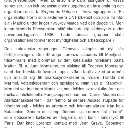
sentenser. Han fick organisationens uppdrag att fara omkring och
organisera de s. k.
Grupos de Defensa
- försvarsgrupperna. (En
organisationsform som sedermera CNT bibehöll och som framför
allt i Madrid under kriget 1936-39 visade vad den dugde till. Men
innan Madrids Försvarskommitté skaffade sig världsrykte under
novemberdagarna 1936, hade dessa grupper skött
organisationens försvar mot myndigheter och arbetsköpare.)
Den katalanska regeringen Cánovas släppte på nytt lös
förföljelsevågen. Den 45-årige Lorenzo släpades till Montjuich,
tillsammans med blomman av den katalanska rörelsens bästa
krafter. Bl. a. Juan Montseny, en släkting till Federica Montseny,
samt den beryktade överste López, vilken tagit avsked ur armén
och anslutit sig till anarkosyndikalisterna, vidare Tárrida del
Marmol, vetenskapsman och språkgeni, intim vän till Krapotkin.
Men det var inte bara Montjuich, som fylldes av revolutionärer och
radikala intellektuella. Fångskeppen i hamnen, Cárcel Modelo och
Atarazanaskasernen - där femtio år senare Ascaso stupade för
frihetens sak - fylldes av arbetare och lekmannalärare från hela
Katalonien. Genom en slump räddade sig Lorenzo från "cero",
som dödscellen kallades av fångarna, och kom i landsflykt till
Paris. Där knöt Lorenzo kontakt med Jean Grave, Sebastien