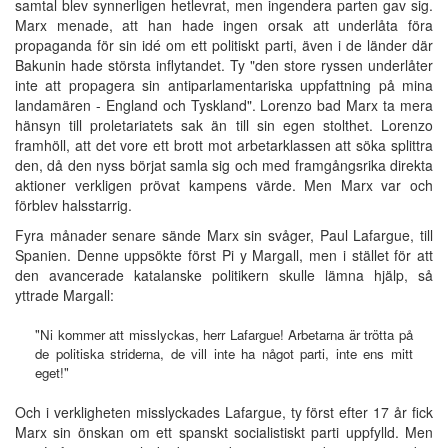
samtal blev synnerligen hetlevrat, men ingendera parten gav sig.
Marx menade, att han hade ingen orsak att underlåta föra
propaganda för sin idé om ett politiskt parti, även i de länder där
Bakunin hade största inflytandet. Ty "den store ryssen underlåter
inte att propagera sin antiparlamentariska uppfattning på mina
landamären - England och Tyskland". Lorenzo bad Marx ta mera
hänsyn till proletariatets sak än till sin egen stolthet. Lorenzo
framhöll, att det vore ett brott mot arbetarklassen att söka splittra
den, då den nyss börjat samla sig och med framgångsrika direkta
aktioner verkligen prövat kampens värde. Men Marx var och
förblev halsstarrig.
Fyra månader senare sände Marx sin svåger, Paul Lafargue, till
Spanien. Denne uppsökte först Pi y Margall, men i stället för att
den avancerade katalanske politikern skulle lämna hjälp, så
yttrade Margall:
"Ni kommer att misslyckas, herr Lafargue! Arbetarna är trötta på
de politiska striderna, de vill inte ha något parti, inte ens mitt
eget!"
Och i verkligheten misslyckades Lafargue, ty först efter 17 år fick
Marx sin önskan om ett spanskt socialistiskt parti uppfylld. Men