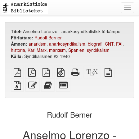
Toggl
navig
Titel:
Anselmo Lorenzo - anarkosyndikalistisk förkämpe
Författare:
Rudolf Berner
Ämnen:
anarkism
,
anarkosyndikalism
,
biografi
,
CNT
,
FAI
,
historia
,
Karl Marx
,
marxism
,
Spanien
,
syndikalism
Källa:
Syndikalismen #2 1940
plain
A4
Letter
EPUB
Fristående
XeLaTeX
plain
PDF
imposed
imposed
(för
HTML
källa
text
PDF
PDF
mobila
(utskriftsvänlig)
källa
Källfiler
Redigera
Lägg
Select
enheter)
med
denna
till
individual
bilagor
text
denna
parts
text
for
i
the
Rudolf Berner
bokskaparen
bookbuilder
Anselmo Lorenzo -