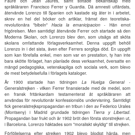
Faure och Jean Jaurès, samt stiftade bekantskap med
språkläraren Francisco Ferrer y Guardia. Då amnesti utfärdats,
återvände Lorenzo till Spanien och kastade sig åter in i arbetet,
skrev en hel del böcker och artiklar, främst den teoretiska-
revolutionära "bibeln"
Hacia la emanicipacion
- Hän emot
frigörelsen. Men samtidigt återvände Ferrer och startade så den
Moderna Skolan, och Lorenzo blev den, som utsågs att sköta
skolans omfattande förlagsverksamhet. Denna uppgift behöll
Lorenzo in i det sista, även efter Ferrers sorgliga död. En uppgift
som kan förefalla enkel, men som var en prestation, ty han inte
bara skötte förlaget, han planlade dess verksamhet, översatte en
mängd pedagogiska, vetenskapliga och sociala verk, som blevo
de mest betydelsefulla i förlagets kataloger.
År 1900 startade han tidningen
La Huelga General
-
Generalstrejken - vilken Ferrer finansierade med de medel, som
en fransk fritänkardam testamenterat åt språkläraren att
användas för revolutionär konfessionslös undervisning. Samtidigt
fick generalstrejkspropagandan en tribun i den av Federico Urales
(Montseny) i Madrid grundade tidningen
Tierra y Libertad
.
Propagandan bar frukt och år 1902 bröt den första storstrejken ut,
i Barcelona. Lorenzo häktades som "moraliskt skyldig" till strejken.
Förföljelserna efter strejken 1902 blevo blodigt hårda, men