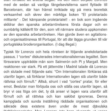
med de sedan så vanliga fängelsevisiterna samt flyttade till
Barcelonam, där han främst inriktade sig på mera teoretisk
verksamhet och skrev den märkliga boken "El proletariado
militante" - Det kämpande proletariatet! - en bok som ingående
skildrar den spanska arbetarrörelsens första dagar och en
oumbärlig källskrift för den, som vill närmare studera uppkomsten
av den spanska arbetarrörelsen. Han gjorde även en agitations-
och organisatörsresa till Portugal, för att där lägga grunden till vår
portugisiska broderorganisation. (I dag illegal.)
Typisk för Lorenzo och hela rörelsen är följande anekdotartade
passus. I "cortes" diskuterades internationalisternas legalitet. Som
försvarare uppträdde män som Salmerón och Pi y Margall. Men
reaktionen var stark. På ett jättemöte i Madrid talade då Lorenzo
och slutade med följande sats: "Om Internationalen förklaras stå
utanför lagen, så förklarar Internationalen lagen stå utanför både
rättvisa och förnuft." Alltså, strunt i vad "cortes" pratar, för eller
emot. Beslutar man förbjuda oss och ställa oss utanför lagen, så
bryr vi oss föga om det, ty då anser vi lagen vara utanför allt
förnuft och all rättvisa och kan saklöst ignoreras. Denna
kampglada och sunda inställning räddade organisationen och
säkrade dess existens även under de mest djävulska
förföljelseperioder. Men Lorenzo inte bara slungade ut vassa