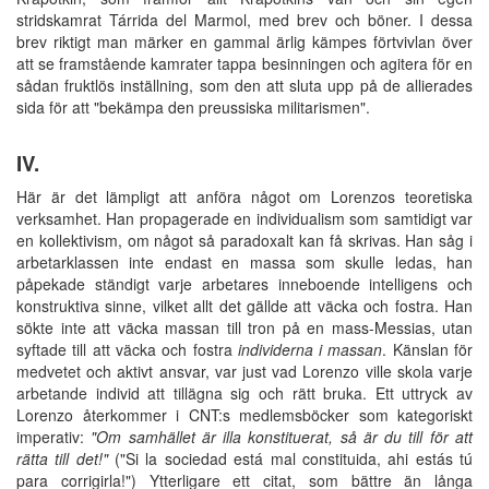
stridskamrat Tárrida del Marmol, med brev och böner. I dessa
brev riktigt man märker en gammal ärlig kämpes förtvivlan över
att se framstående kamrater tappa besinningen och agitera för en
sådan fruktlös inställning, som den att sluta upp på de allierades
sida för att "bekämpa den preussiska militarismen".
IV.
Här är det lämpligt att anföra något om Lorenzos teoretiska
verksamhet. Han propagerade en individualism som samtidigt var
en kollektivism, om något så paradoxalt kan få skrivas. Han såg i
arbetarklassen inte endast en massa som skulle ledas, han
påpekade ständigt varje arbetares inneboende intelligens och
konstruktiva sinne, vilket allt det gällde att väcka och fostra. Han
sökte inte att väcka massan till tron på en mass-Messias, utan
syftade till att väcka och fostra
individerna i massan
. Känslan för
medvetet och aktivt ansvar, var just vad Lorenzo ville skola varje
arbetande individ att tillägna sig och rätt bruka. Ett uttryck av
Lorenzo återkommer i CNT:s medlemsböcker som kategoriskt
imperativ:
"Om samhället är illa konstituerat, så är du till för att
rätta till det!"
("Si la sociedad está mal constituida, ahi estás tú
para corrigirla!") Ytterligare ett citat, som bättre än långa