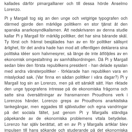
kallades därför pimargallianer och till dessa hörde Anselmo
Lorenzo.
Pi y Margall tog sig an den unge och vetgirige typografen och
därmed gjorde den märklige politikern en stor tjänst åt den
spanska anarkosyndikalismen. Att nedskrivaren av denna studie
kallar Pi y Margall för märklig politiker, det har sina bärande skäl.
Ty först och främst besjälades han av en för politiker sällsynt
ärlighet, för det andra hade han mod att offentligen deklarera sina
politiska idéer som halvmesyrer, så länge de inte åtföljdes av en
ekonomisk omgestaltning av samhällsordningen. Då Pi y Margall
sedan blev den första republikens president - han delade sysslan
med andra vänsterpolitiker - förklarade han republiken vara en
misslyckad sak. (Var finna en sådan politiker i våra dagar?) Pi y
Margall tog sin an Lorenzo, men på ett särskilt sätt. Han riktade
den unge typografens intresse på de ekonomiska frågorna och
satte sina översättningar av fransmannen Proudhons verk i
Lorenzos händer. Lorenzo greps av Proudhons anarkistiska
tankegångar, men eggades till självstudier och egna vandringar
på det sociala fältet, just genom Pi y Margalls ständiga
påpekande av de ekonomiska problemens vitala betydelse.
Lorenzo har själv berättat, att en av Pi y Margalls artiklar blev
impulsen till hans sökande och studerande på det ekonomiska