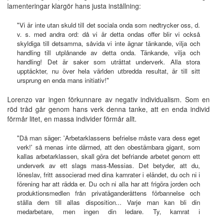
lamenteringar klargör hans justa inställning:
"Vi är inte utan skuld till det sociala onda som nedtrycker oss, d.
v. s. med andra ord: då vi är detta ondas offer blir vi också
skyldiga till detsamma, såvida vi inte ägnar tänkande, vilja och
handling till utplånande av detta onda. Tänkande, vilja och
handling! Det är saker som uträttat underverk. Alla stora
upptäckter, nu över hela världen utbredda resultat, är till sitt
ursprung en enda mans initiativ!"
Lorenzo var ingen förkunnare av negativ individualism. Som en
röd tråd går genom hans verk denna tanke, att en enda individ
förmår litet, en massa individer förmår allt.
"Då man säger: 'Arbetarklassens befrielse måste vara dess eget
verk!' så menas inte därmed, att den obestämbara gigant, som
kallas arbetarklassen, skall göra det befriande arbetet genom ett
underverk av ett slags mass-Messias. Det betyder, att du,
löneslav, fritt associerad med dina kamrater i eländet, du och ni i
förening har att rädda er. Du och ni alla har att frigöra jorden och
produktionsmedlen från privatäganderättens förbannelse och
ställa dem till allas disposition... Varje man kan bli din
medarbetare, men ingen din ledare. Ty, kamrat i