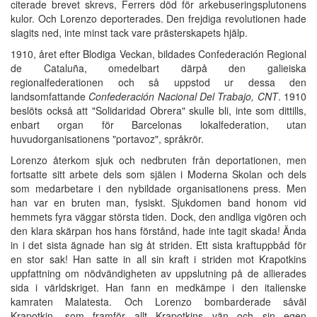
citerade brevet skrevs, Ferrers död för arkebuseringsplutonens
kulor. Och Lorenzo deporterades. Den frejdiga revolutionen hade
slagits ned, inte minst tack vare prästerskapets hjälp.
1910, året efter Blodiga Veckan, bildades Confederación Regional
de Cataluña, omedelbart därpå den galieiska
regionalfederationen och så uppstod ur dessa den
landsomfattande
Confederación Nacional Del Trabajo, CNT
. 1910
beslöts också att "Solidaridad Obrera" skulle bli, inte som dittills,
enbart organ för Barcelonas lokalfederation, utan
huvudorganisationens "portavoz", språkrör.
Lorenzo återkom sjuk och nedbruten från deportationen, men
fortsatte sitt arbete dels som själen i Moderna Skolan och dels
som medarbetare i den nybildade organisationens press. Men
han var en bruten man, fysiskt. Sjukdomen band honom vid
hemmets fyra väggar största tiden. Dock, den andliga vigören och
den klara skärpan hos hans förstånd, hade inte tagit skada! Ända
in i det sista ägnade han sig åt striden. Ett sista kraftuppbåd för
en stor sak! Han satte in all sin kraft i striden mot Krapotkins
uppfattning om nödvändigheten av uppslutning på de allierades
sida i världskriget. Han fann en medkämpe i den italienske
kamraten Malatesta. Och Lorenzo bombarderade såväl
Krapotkin, som framför allt Krapotkins vän och sin egen