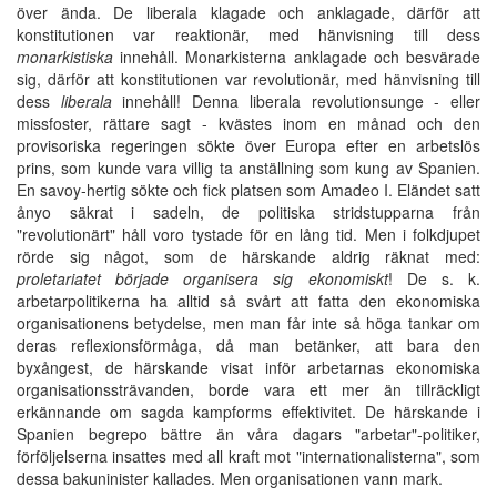
över ända. De liberala klagade och anklagade, därför att
konstitutionen var reaktionär, med hänvisning till dess
monarkistiska
innehåll. Monarkisterna anklagade och besvärade
sig, därför att konstitutionen var revolutionär, med hänvisning till
dess
liberala
innehåll! Denna liberala revolutionsunge - eller
missfoster, rättare sagt - kvästes inom en månad och den
provisoriska regeringen sökte över Europa efter en arbetslös
prins, som kunde vara villig ta anställning som kung av Spanien.
En savoy-hertig sökte och fick platsen som Amadeo I. Eländet satt
ånyo säkrat i sadeln, de politiska stridstupparna från
"revolutionärt" håll voro tystade för en lång tid. Men i folkdjupet
rörde sig något, som de härskande aldrig räknat med:
proletariatet började organisera sig ekonomiskt
! De s. k.
arbetarpolitikerna ha alltid så svårt att fatta den ekonomiska
organisationens betydelse, men man får inte så höga tankar om
deras reflexionsförmåga, då man betänker, att bara den
byxångest, de härskande visat inför arbetarnas ekonomiska
organisationssträvanden, borde vara ett mer än tillräckligt
erkännande om sagda kampforms effektivitet. De härskande i
Spanien begrepo bättre än våra dagars "arbetar"-politiker,
förföljelserna insattes med all kraft mot "internationalisterna", som
dessa bakuninister kallades. Men organisationen vann mark.