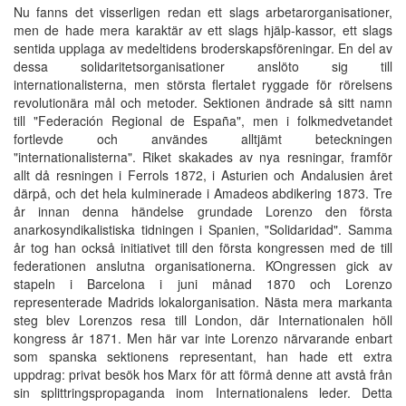
Nu fanns det visserligen redan ett slags arbetarorganisationer,
men de hade mera karaktär av ett slags hjälp-kassor, ett slags
sentida upplaga av medeltidens broderskapsföreningar. En del av
dessa solidaritetsorganisationer anslöto sig till
internationalisterna, men största flertalet ryggade för rörelsens
revolutionära mål och metoder. Sektionen ändrade så sitt namn
till "Federación Regional de España", men i folkmedvetandet
fortlevde och användes alltjämt beteckningen
"internationalisterna". Riket skakades av nya resningar, framför
allt då resningen i Ferrols 1872, i Asturien och Andalusien året
därpå, och det hela kulminerade i Amadeos abdikering 1873. Tre
år innan denna händelse grundade Lorenzo den första
anarkosyndikalistiska tidningen i Spanien, "Solidaridad". Samma
år tog han också initiativet till den första kongressen med de till
federationen anslutna organisationerna. KOngressen gick av
stapeln i Barcelona i juni månad 1870 och Lorenzo
representerade Madrids lokalorganisation. Nästa mera markanta
steg blev Lorenzos resa till London, där Internationalen höll
kongress år 1871. Men här var inte Lorenzo närvarande enbart
som spanska sektionens representant, han hade ett extra
uppdrag: privat besök hos Marx för att förmå denne att avstå från
sin splittringspropaganda inom Internationalens leder. Detta