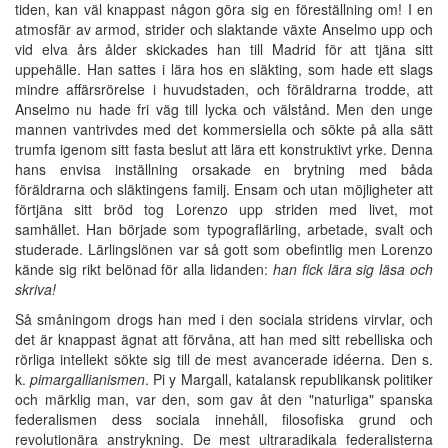
tiden, kan väl knappast någon göra sig en föreställning om! I en
atmosfär av armod, strider och slaktande växte Anselmo upp och
vid elva års ålder skickades han till Madrid för att tjäna sitt
uppehälle. Han sattes i lära hos en släkting, som hade ett slags
mindre affärsrörelse i huvudstaden, och föräldrarna trodde, att
Anselmo nu hade fri väg till lycka och välstånd. Men den unge
mannen vantrivdes med det kommersiella och sökte på alla sätt
trumfa igenom sitt fasta beslut att lära ett konstruktivt yrke. Denna
hans envisa inställning orsakade en brytning med båda
föräldrarna och släktingens familj. Ensam och utan möjligheter att
förtjäna sitt bröd tog Lorenzo upp striden med livet, mot
samhället. Han började som typograflärling, arbetade, svalt och
studerade. Lärlingslönen var så gott som obefintlig men Lorenzo
kände sig rikt belönad för alla lidanden:
han fick lära sig läsa och
skriva!
Så småningom drogs han med i den sociala stridens virvlar, och
det är knappast ägnat att förvåna, att han med sitt rebelliska och
rörliga intellekt sökte sig till de mest avancerade idéerna. Den s.
k.
pimargallianismen
. Pi y Margall, katalansk republikansk politiker
och märklig man, var den, som gav åt den "naturliga" spanska
federalismen dess sociala innehåll, filosofiska grund och
revolutionära anstrykning. De mest ultraradikala federalisterna