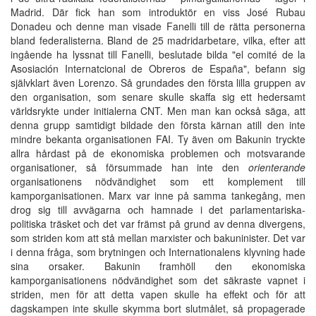
Madrid. Där fick han som introduktör en viss José Rubau
Donadeu och denne man visade Fanelli till de rätta personerna
bland federalisterna. Bland de 25 madridarbetare, vilka, efter att
ingående ha lyssnat till Fanelli, beslutade bilda "el comité de la
Asosiación Internatcional de Obreros de España", befann sig
självklart även Lorenzo. Så grundades den första lilla gruppen av
den organisation, som senare skulle skaffa sig ett hedersamt
världsrykte under initialerna CNT. Men man kan också säga, att
denna grupp samtidigt bildade den första kärnan atill den inte
mindre bekanta organisationen FAI. Ty även om Bakunin tryckte
allra hårdast på de ekonomiska problemen och motsvarande
organisationer, så försummade han inte den
orienterande
organisationens nödvändighet som ett komplement till
kamporganisationen. Marx var inne på samma tankegång, men
drog sig till avvägarna och hamnade i det parlamentariska-
politiska träsket och det var främst på grund av denna divergens,
som striden kom att stå mellan marxister och bakuninister. Det var
i denna fråga, som brytningen och Internationalens klyvning hade
sina orsaker. Bakunin framhöll den ekonomiska
kamporganisationens nödvändighet som det säkraste vapnet i
striden, men för att detta vapen skulle ha effekt och för att
dagskampen inte skulle skymma bort slutmålet, så propagerade