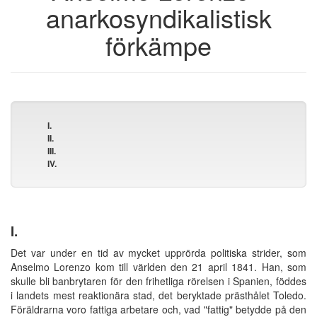
anarkosyndikalistisk
förkämpe
I.
II.
III.
IV.
I.
Det var under en tid av mycket upprörda politiska strider, som
Anselmo Lorenzo kom till världen den 21 april 1841. Han, som
skulle bli banbrytaren för den frihetliga rörelsen i Spanien, föddes
i landets mest reaktionära stad, det beryktade prästhålet Toledo.
Föräldrarna voro fattiga arbetare och, vad "fattig" betydde på den