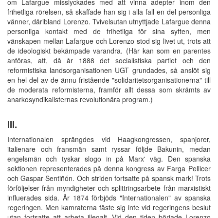
om Lafargue misslyckades med att vinna adepter inom den
frihetliga rörelsen, så skaffade han sig i alla fall en del personliga
vänner, däribland Lorenzo. Tvivelsutan utnyttjade Lafargue denna
personliga kontakt med de frihetliga för sina syften, men
vänskapen mellan Lafargue och Lorenzo stod sig livet ut, trots att
de ideologiskt bekämpade varandra. (Här kan som en parentes
anföras, att, då år 1888 det socialistiska partiet och den
reformistiska landsorganisationen UGT grundades, så anslöt sig
en hel del av de ännu fristående "solidaritetsorganisationerna" till
de moderata reformisterna, framför allt dessa som skrämts av
anarkosyndikalisternas revolutionära program.)
III.
Internationalen sprängdes vid Haagkongressen, spanjorer,
italienare och fransmän samt ryssar följde Bakunin, medan
engelsmän och tyskar slogo in på Marx' väg. Den spanska
sektionen representerades på denna kongress av Farga Pellicer
och Gaspar Sentiñón. Och striden fortsatte på spansk mark! Trots
förföljelser från myndigheter och splittringsarbete från marxistiskt
influerades sida. År 1874 förbjöds "Internationalen" av spanska
regeringen. Men kamraterna fäste sig inte vid regeringens beslut
utan fortsatte att arbeta illegalt. Vid den tiden började Lorenzo