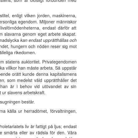
stens, som är olösligt förbunden med
titel, enligt vilken jorden, maskinerna,
personliga egendom. Miljoner människor
ivsförnödenheterna, endast därför att
 som slavarna genom eget arbete skapat.
vnadslycka
kan endast upprätthållas och
ndet, hungern och nöden reser sig mot
älleliga rikedomen.
m statens auktoritet. Privategendomen
a villkor han måste arbeta. Så uppstår
neboende orätt kunde denna kapitalismens
en
, som medelst våld upprätthåller det
 han är i behov vid utövandet av sin
 ur slavens arbetskraft.
utsugningen består.
ma källa ur herradömet, förvaltningen,
tariatets liv är fattigt på ljus; endast
nde smärta eller av rädsla för den. Våra