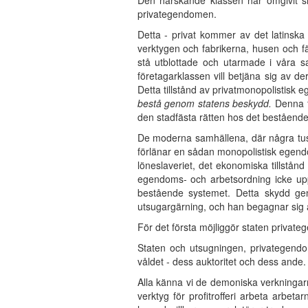
Den härskande klassen har omgivit s
privategendomen.
Detta - privat kommer av det latinska o
verktygen och fabrikerna, husen och f
stå utblottade och utarmade i våra s
företagarklassen vill betjäna sig av d
Detta tillstånd av privatmonopolistis
bestå genom statens beskydd.
Denna f
den stadfästa rätten hos det bestående 
De moderna samhällena, där några tus
förlänar en sådan monopolistisk egend
löneslaveriet, det ekonomiska tillstånd
egendoms- och arbetsordning icke upp
bestående systemet. Detta skydd gen
utsugargärning, och han begagnar sig av
För det första möjliggör staten private
Staten och utsugningen, privategendom
våldet - dess auktoritet och dess ande.
Alla känna vi de demoniska verkningarna
verktyg för profitrofferi arbeta arbeta