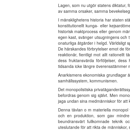
Lagen, som nu utgör statens diktatur, f
av samma orsaker, samma bevekelsegrun
I mänsklighetens historia har staten st
konstitutionellt kunga- eller kejsardö
historisk maktprocess eller genom männ
egen kast, svänger utsugningens och tyra
onaturliga åtgärder i helgd. Världsligt
De härskandes förbrytelser emot de för
reaktionär, fientligt mot allt rationell
dess fruktansvärda förföljelser, des
tidsanda icke längre överensstämmer m
Anarkismens ekonomiska grundlagar är
samhällssystem, kommunismen.
Det monopolistiska privatäganderättssys
befordras genom sig självt. Men monop
jaga undan sina medmänniskor för att ku
Denna tävlan o m materiella monopol vo
och en produktion, som gav mindre
beundransvärt fullkomnade teknik och
uteslutande för att rikta de människor,