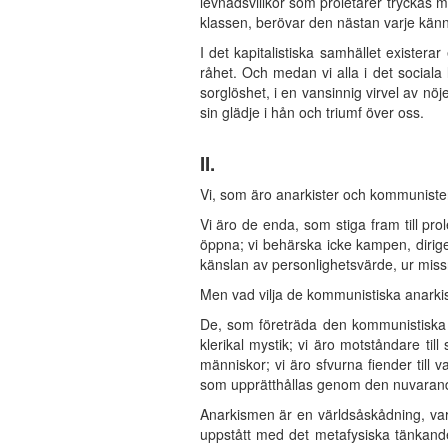
levnadsvillkor som proletärer tryckas 
klassen, berövar den nästan varje känn
I det kapitalistiska samhället existera
råhet. Och medan vi alla i det sociala
sorglöshet, i en vansinnig virvel av nö
sin glädje i hån och triumf över oss.
II.
Vi, som äro anarkister och kommunister,
Vi äro de enda, som stiga fram till prol
öppna; vi behärska icke kampen, diriger
känslan av personlighetsvärde, ur miss
Men vad vilja de kommunistiska anarki
De, som företräda den kommunistiska an
klerikal mystik; vi äro motståndare til
människor; vi äro sfvurna fiender till
som upprätthållas genom den nuvaran
Anarkismen är en världsåskådning, var
uppstått med det metafysiska tänkande