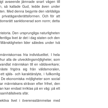
igt avseende jämnade snart vägen till
äsen, så kallade Gud, ledde även under
taten. Med denna begynte den världsliga
rivatäganderättsformen. Och för att
ndomsrätt sanktionerad som norm; detta
storia. Den ursprungliga naturligheten
entliga livet är det i dag staten och den
 Mänskligheten lider således under två
änniskornas fria individuelitet. I hela
 hur alla de utvecklingsmöjligheter, som
andlat människan till en våldsverkare;
ste frigöra sig från våldsmoralen,
själs- och karaktärslyte, i fullkomlig
a. De ekonomiska möjligheter som social
ar människans strävan efter frihet, den
n kan endast inriktas på en väg: på ett
samhällslivets sfär.
llektiva livet i överensstämmelse med