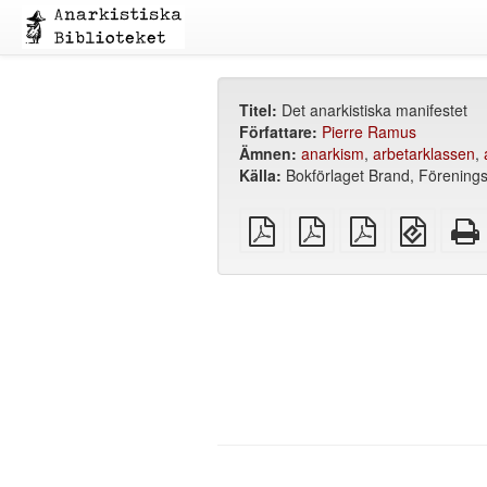
Titel:
Det anarkistiska manifestet
Författare:
Pierre Ramus
Ämnen:
anarkism
,
arbetarklassen
,
Källa:
Bokförlaget Brand, Förenings
plain
A4
Letter
EPUB
PDF
imposed
imposed
(för
PDF
PDF
mobila
enheter