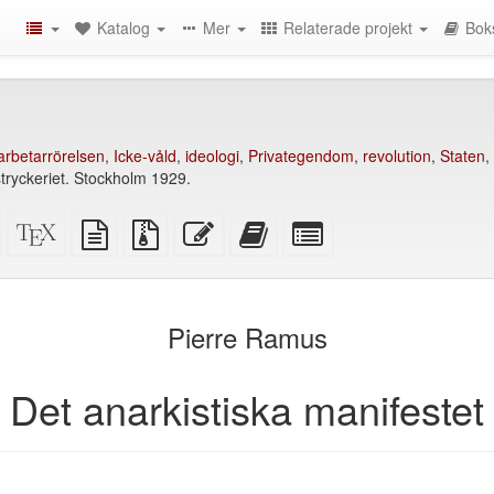
Katalog
Mer
Relaterade projekt
Bok
arbetarrörelsen
,
Icke-våld
,
ideologi
,
Privategendom
,
revolution
,
Staten
,
tryckeriet. Stockholm 1929.
Fristående
XeLaTeX
plain
Källfiler
Redigera
Lägg
Select
HTML
källa
text
med
denna
till
individual
(utskriftsvänlig)
källa
bilagor
text
denna
parts
)
text
for
i
the
Pierre Ramus
bokskaparen
bookbuilder
Det anarkistiska manifestet