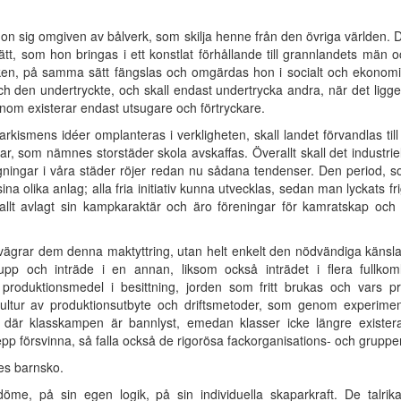
on sig omgiven av bålverk, som skilja henne från den övriga världen.
t, som hon bringas i ett konstlat förhållande till grannlandets män
tiken, på samma sätt fängslas och omgärdas hon i socialt och ekonomi
och den undertryckte, och skall endast undertrycka andra, när det ligg
honom existerar endast utsugare och förtryckare.
rkismens idéer omplanteras i verkligheten, skall landet förvandlas t
 som nämnes storstäder skola avskaffas. Överallt skall det industriell
gningar i våra städer röjer redan nu sådana tendenser. Den period, so
 sina olika anlag; alla fria initiativ kunna utvecklas, sedan man lyckats fr
allt avlagt sin kampkaraktär och äro föreningar för kamratskap och 
rvägrar dem denna maktyttring, utan helt enkelt den nödvändiga känslan 
upp och inträde i en annan, liksom också inträdet i flera fullko
 produktionsmedel i besittning, jorden som fritt brukas och vars p
ultur av produktionsutbyte och driftsmetoder, som genom experiment 
e, där klasskampen är bannlyst, emedan klasser icke längre existe
pp försvinna, så falla också de rigorösa fackorganisations- och grupper
des barnsko.
mdöme, på sin egen logik, på sin individuella skaparkraft. De talrik