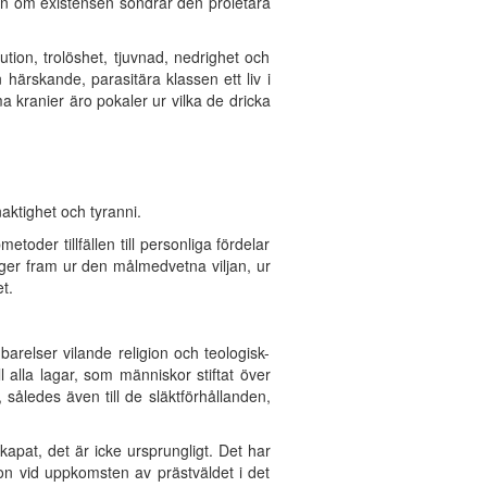
pen om existensen söndrar den proletära
ution, trolöshet, tjuvnad, nedrighet och
härskande, parasitära klassen ett liv i
a kranier äro pokaler ur vilka de dricka
aktighet och tyranni.
toder tillfällen till personliga fördelar
inger fram ur den målmedvetna viljan, ur
t.
arelser vilande religion och teologisk-
l alla lagar, som människor stiftat över
således även till de släktförhållanden,
apat, det är icke ursprungligt. Det har
on vid uppkomsten av prästväldet i det