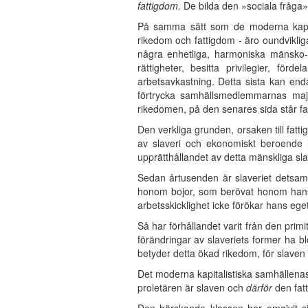
fattigdom.
De bilda den »sociala fråga»
På samma sätt som de moderna kapita
rikedom och fattigdom - äro oundvikliga
några enhetliga, harmoniska mänsko- 
rättigheter, besitta privilegier, fö
arbetsavkastning. Detta sista kan end
förtrycka samhällsmedlemmarnas major
rikedomen, på den senares sida står f
Den verkliga grunden, orsaken till fat
av slaveri och ekonomiskt beroende i
upprätthållandet av detta mänskliga sl
Sedan årtusenden är slaveriet detsamma
honom bojor, som berövat honom hans 
arbetsskicklighet icke förökar hans ege
Så har förhållandet varit från den primi
förändringar av slaveriets former ha blo
betyder detta ökad rikedom, för slaven
Det moderna kapitalistiska samhällenas 
proletären är slaven och
därför
den fatt