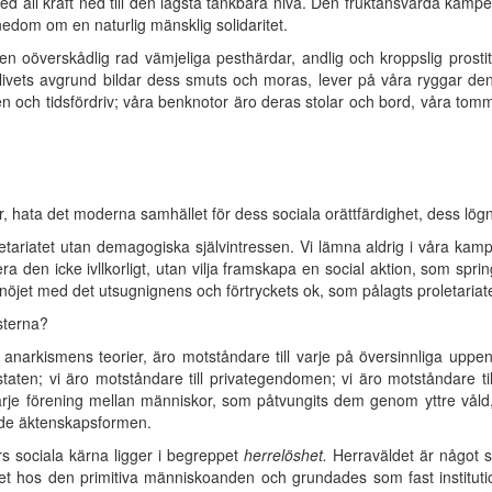
med all kraft ned till den lägsta tänkbara nivå. Den fruktansvärda kam
edom om en naturlig mänsklig solidaritet.
r en oöverskådlig rad vämjeliga pesthärdar, andlig och kroppslig prostit
 livets avgrund bildar dess smuts och moras, lever på våra ryggar den 
jen och tidsfördriv; våra benknotor äro deras stolar och bord, våra tomm
 hata det moderna samhället för dess sociala orättfärdighet, dess lögn
etariatet utan demagogiska självintressen. Vi lämna aldrig i våra kampme
a den icke ivllkorligt, utan vilja framskapa en social aktion, som spr
nöjet med det utsugnignens och förtryckets ok, som pålagts proletariate
sterna?
arkismens teorier, äro motståndare till varje på översinnliga uppenb
l staten; vi äro motståndare till privategendomen; vi äro motståndare til
 varje förening mellan människor, som påtvungits dem genom yttre våld, 
de äktenskapsformen.
s sociala kärna ligger i begreppet
herrelöshet.
Herraväldet är något sk
t hos den primitiva människoanden och grundades som fast instituti