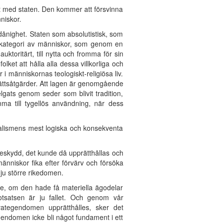
det med staten. Den kommer att försvinna
niskor.
rdånighet. Staten som absolutistisk, som
 en kategori av människor, som genom en
toritärt, till nytta och fromma för sin
lket att hålla alla dessa villkorliga och
i människornas teologiskt-religiösa liv.
rättsåtgärder. Att lagen är genomgående
helgats genom seder som blivit tradition,
ma till tygellös användning, när dess
alismens mest logiska och konsekventa
 beskydd, det kunde då upprätthållas och
nniskor fika efter förvärv och försöka
 ju större rikedomen.
äge, om den hade få materiella ägodelar
satsen är ju fallet. Och genom vår
ivategendomen upprätthålles, sker det
egendomen icke bli något fundament i ett