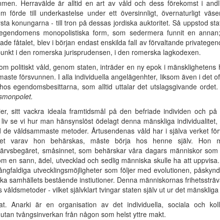
en. Herravälde är alltid en art av våld och dess förekomst i andl
om förde till underkastelse under ett översinnligt, övernaturligt v
rsta konungarna - till tron på dessas jordiska auktoritet. Så uppstod s
gendomens monopolistiska form, som sedermera funnit en annan; p
 fåtalet, blev i början endast enskilda fall av förvaltande privatege
punkt i den romerska jurisprudensen, i den romerska lagkodexen.
politiskt våld, genom staten, inträder en ny epok i mänsklighetens hi
ste försvunnen. I alla individuella angelägenhter, liksom även i det off
s egendomsbesittarna, som alltid uttalar det utslagsgivande ordet.
smonpolet.
r, sitt vackra ideala framtidsmål på den befriade individen och på m
igt liv se vi hur man hänsynslöst ödelagt denna mänskliga individualitet,
 de våldsammaste metoder. Årtusendenas våld har i själva verket förv
det varav hon behärskas, måste börja hos henne själv. Hon må
värvsbegäret, småsinnet, som behärskar våra dagars människor som ett 
som en sann, ädel, utvecklad och sedlig människa skulle ha att uppvis
mångfaldiga utvecklingsmöjligheter som följer med evolutionen, påskynd
ska samhällets bestående instiutioner. Denna människornas frihetssträva
åldsmetoder - vilket självklart tvingar staten själv ut ur det mänskliga 
t. Anarki är en organisation av det individuella, sociala och ko
tan tvångsinverkan från någon som helst yttre makt.