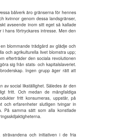
 Dessa bålverk äro gränserna för hennes
 och kvinnor genom dessa landsgränser,
skt avseende inom sitt eget så kallade
er i hans förtryckares intresse. Men den
ill en blommande trädgård av glädje och
a och agrikulturella livet blomstra upp;
m efterträder den sociala revolutionen
igöra sig från stats- och kapitalslaveriet.
broderskap. Ingen grupp äger rätt att
av social likställighet. Således är den
mligt fritt. Och medan de mångfaldiga
rodukter fritt konsumeras, uppstår, på
och erfarenheter slutligen tvingar in
ra. På samma sätt som alla konstlade
ingsskiljaktigheterna.
a strävandena och initiativen i de fria