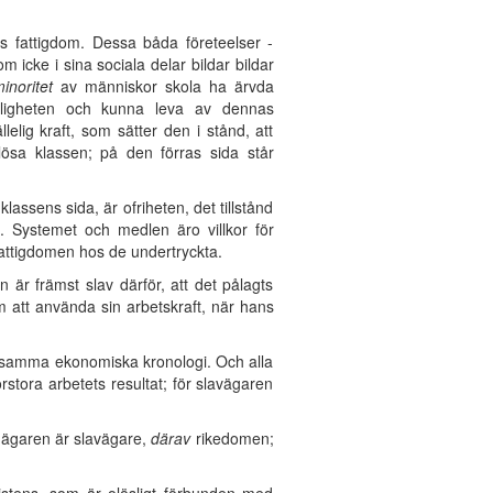
 fattigdom. Dessa båda företeelser -
 icke i sina sociala delar bildar bildar
inoritet
av människor skola ha ärvda
änskligheten och kunna leva av dennas
lig kraft, som sätter den i stånd, att
lösa klassen; på den förras sida står
ssens sida, är ofriheten, det tillstånd
. Systemet och medlen äro villkor för
fattigdomen hos de undertryckta.
 är främst slav därför, att det pålagts
att använda sin arbetskraft, när hans
isar samma ekonomiska kronologi. Och alla
örstora arbetets resultat; för slavägaren
rdägaren är slavägare,
därav
rikedomen;