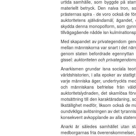
urtida samhälle, som byggde på stamm
materiellt betryck. Den naiva tron, s
prästernas spira - de voro också de fö
auktoritetens
självändamål,
ägandet, e
skydda denna monopolform, som gynnade
tillvägagående nådde isn kulminations
Med skapandet av privategendom genom 
mellan människorna var snart i det närma
genom staten befordrade egennyttan ho
gissel:
auktoriteten och privategendom
Anarkismen grundar isna sociala teorie
världshistorien, i alla epoker av statl
varje människa äger, undertryckts med
och människans befrielse från vål
auktoritetslydnaden, det skamlösa för
motsättning till den karaktärsdaning, 
likställighet medför, liksom också de 
oundvikliga avlösningen av det tyranni
konsekvent avkopplande av alla statens v
Anarki är således samhället utan sta
medborgarnas fria överenskommelser, u