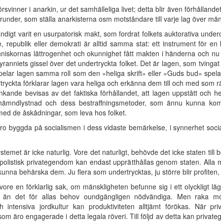
örsvinner i anarkin, ur det samhälleliga livet; detta blir även förhållan
der, som ställa anarkisterna osm motståndare till varje lag över män
ändigt varit en usurpatorisk makt, som fordrat folkets auktorativa unde
me, republik eller demokrati är alltid samma stat: ett instrument för
iskornas lättrogenhet och okunnighet fått makten i händerna och nu auk
nniets gissel över det undertryckta folket. Det är lagen, som tvingat fo
 spelar lagen samma roll som den »heliga skrift» eller »Guds bud» spelar 
tryckta förklarar lagen vara heliga och erkänna dem till och med som 
t tänkande bevisas av det faktiska förhållandet, att lagen uppstått och 
s hämndlystnad och dess bestraffningsmetoder, som ännu kunna kom
ed de åskådningar, som leva hos folket.
o byggda på socialismen i dess vidaste bemärkelse, i synnerhet soci
temet är icke naturlig. Vore det naturligt, behövde det icke staten till
olistisk privategendom kan endast upprätthållas genom staten. Alla mä
nna behärska dem. Ju flera som undertrycktas, ju större blir profiten,
re en förklarlig sak, om mänskligheten befunne sig i ett olyckligt l
 än det för allas behov oundgängligen nödvändiga. Men raka mot
 intensiva jordkultur kan produktiviteten alltjämt förökas. När pr
 som äro engagerade i detta legala röveri. Till följd av detta kan privat