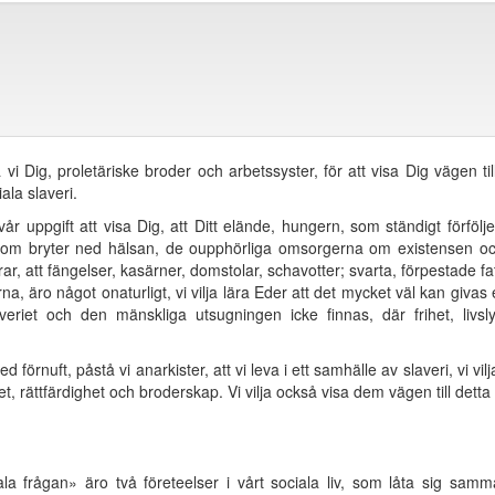
Dig, proletäriske broder och arbetssyster, för att visa Dig vägen till
ala slaveri.
vår uppgift att visa Dig, att Ditt elände, hungern, som ständigt förföl
som bryter ned hälsan, de oupphörliga omsorgerna om existensen o
strar, att fängelser, kasärner, domstolar, schavotter; svarta, förpestade 
 äro något onaturligt, vi vilja lära Eder att det mycket väl kan givas ett t
iet och den mänskliga utsugningen icke finnas, där frihet, livsly
rnuft, påstå vi anarkister, att vi leva i ett samhälle av slaveri, vi vil
het, rättfärdighet och broderskap. Vi vilja också visa dem vägen till dett
 frågan» äro två företeelser i vårt sociala liv, som låta sig samma