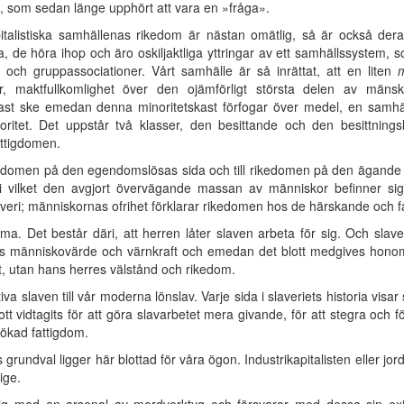
, som sedan länge upphört att vara en »fråga».
listiska samhällenas rikedom är nästan omätlig, så är också deras
, de höra ihop och äro oskiljaktliga yttringar av ett samhällssystem, som
och gruppassociationer. Vårt samhälle är så inrättat, att en liten
m
rdelar, maktfullkomlighet över den ojämförligt största delen av m
ast ske emedan denna minoritetskast förfogar över medel, en samhälle
itet. Det uppstår två klasser, den besittande och den besittnings
attigdomen.
tigdomen på den egendomslösas sida och till rikedomen på den ägande kla
 vilket den avgjort övervägande massan av människor befinner sig
averi; människornas ofrihet förklarar rikedomen hos de härskande och 
. Det består däri, att herren låter slaven arbeta för sig. Och slaven
människovärde och värnkraft och emedan det blott medgives honom 
t, utan hans herres välstånd och rikedom.
tiva slaven till vår moderna lönslav. Varje sida i slaveriets historia v
tt vidtagits för att göra slavarbetet mera givande, för att stegra och f
 ökad fattigdom.
grundval ligger här blottad för våra ögon. Industrikapitalisten eller jo
ige.