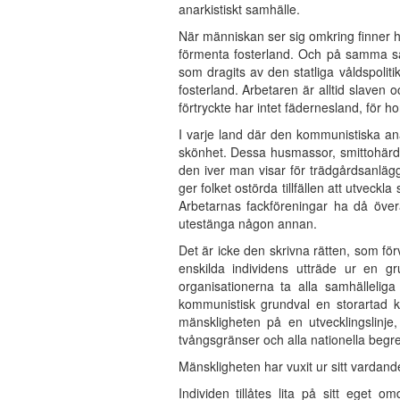
anarkistiskt samhälle.
När människan ser sig omkring finner h
förmenta fosterland. Och på samma sät
som dragits av den statliga våldspoli
fosterland. Arbetaren är alltid slaven 
förtryckte har intet fädernesland, för 
I varje land där den kommunistiska ana
skönhet. Dessa husmassor, smittohärdar,
den iver man visar för trädgårdsanläg
ger folket ostörda tillfällen att utveckla
Arbetarnas fackföreningar ha då över
utestänga någon annan.
Det är icke den skrivna rätten, som fö
enskilda individens utträde ur en gr
organisationerna ta alla samhälleliga
kommunistisk grundval en storartad k
mänskligheten på en utvecklingslinj
tvångsgränser och alla nationella begre
Mänskligheten har vuxit ur sitt vardan
Individen tillåtes lita på sitt eget o