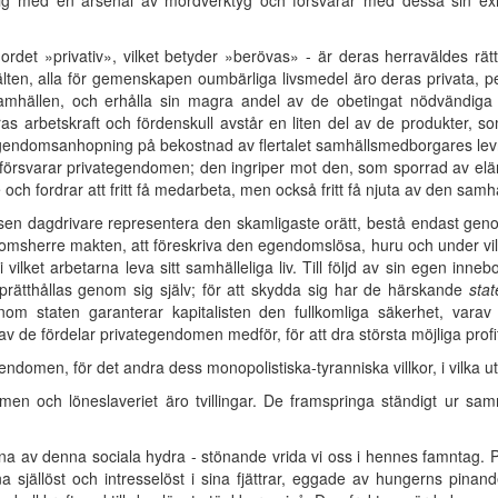
ig med en arsenal av mordverktyg och försvarar med dessa sin exi
rdet »privativ», vilket betyder »berövas» - är deras herraväldes rätts
älten, alla för gemenskapen oumbärliga livsmedel äro deras privata, 
amhällen, och erhålla sin magra andel av de obetingat nödvändiga l
eras arbetskraft och fördenskull avstår en liten del av de produkter,
k egendomsanhopning på bekostnad av flertalet samhällsmedborgares le
örsvarar privategendomen; den ingriper mot den, som sporrad av elä
och fordrar att fritt få medarbeta, men också fritt få njuta av den samh
en dagdrivare representera den skamligaste orätt, bestå endast geno
omsherre makten, att föreskriva den egendomslösa, huru och under vilk
 i vilket arbetarna leva sitt samhälleliga liv. Till följd av sin egen in
rätthållas genom sig själv; för att skydda sig har de härskande
stat
om staten garanterar kapitalisten den fullkomliga säkerhet, varav
 de fördelar privategendomen medför, för att dra största möjliga profit
gendomen, för det andra dess monopolistiska-tyranniska villkor, i vilka 
en och löneslaveriet äro tvillingar. De framspringa ständigt ur sam
 av denna sociala hydra - stönande vrida vi oss i hennes famntag. Prole
rna själlöst och intresselöst i sina fjättrar, eggade av hungerns pina