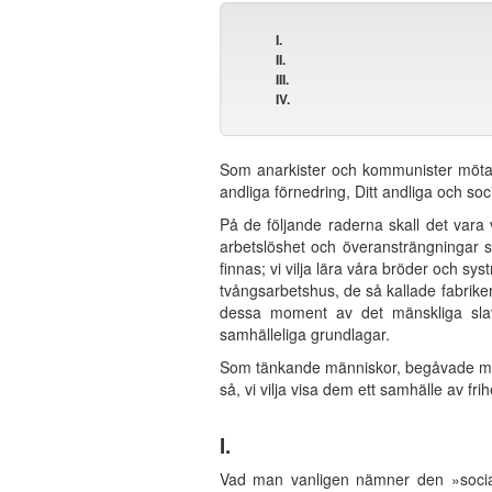
I.
II.
III.
IV.
Som anarkister och kommunister möta vi 
andliga förnedring, Ditt andliga och soci
På de följande raderna skall det vara 
arbetslöshet och överansträngningar 
finnas; vi vilja lära våra bröder och sy
tvångsarbetshus, de så kallade fabrikerna,
dessa moment av det mänskliga slaver
samhälleliga grundlagar.
Som tänkande människor, begåvade med fö
så, vi vilja visa dem ett samhälle av fri
I.
Vad man vanligen nämner den »sociala