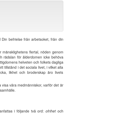
 Din befrielse från arbetsoket, från din
jer mänsklighetens flertal, nöden genom
ch rädslan för ålderdomen icke behöva
fattigdomens helveten och folkets dagliga
illstånd i det sociala livet, i vilket alla
cka, likhet och broderskap äro livets
ja visa våra medmänniskor, varför det är
a samhälle.
nfattas i följande två ord:
ofrihet
och