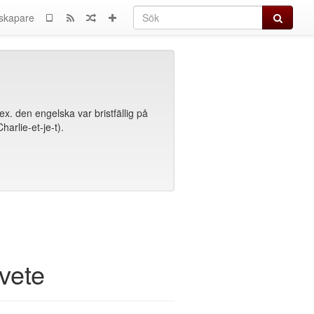
Sök
skapare
ex. den engelska var bristfällig på
arlie-et-je-t).
lvete