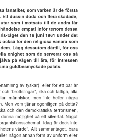
ösa fanatiker, som varken är de första
. Ett dussin döda och flera skadade,
utar som i motsats till de andra får
a händelse empati inför terrorn dessa
ris-tåget den 18 juni 1961 under det
också för den religiösa vanära som
 dem. Lägg dessutom därtill, för oss
ella enighet som de serverar oss så
lva på vägen till ära, för intressen
i sina guldbesmyckade palats.
ning av tyskar), eller för ett par år
h ”brottslingar”, rika och fattiga, alla
ellan människor, men inte heller några
an. Men vem tjänar egentligen på detta?
kanska och den demokratiska terrorismen,
denna möjlighet på ett silverfat. Något
organistionsschemat. Idag är dock inte
rihetens värde”. Allt sammantaget, bara
er eller någon annan form av uniform eller