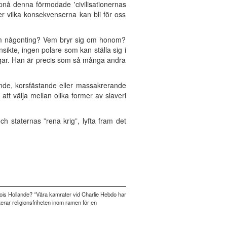
ppnå denna förmodade 'civilisationernas
r vilka konsekvenserna kan bli för oss
 om någonting? Vem bryr sig om honom?
nsikte, ingen polare som kan ställa sig i
ngar. Han är precis som så många andra
ande, korsfästande eller massakrerande
att välja mellan olika former av slaveri
ch staternas ”rena krig”, lyfta fram det
ncois Hollande? ”Våra kamrater vid Charlie Hebdo har
kterar religionsfriheten inom ramen för en