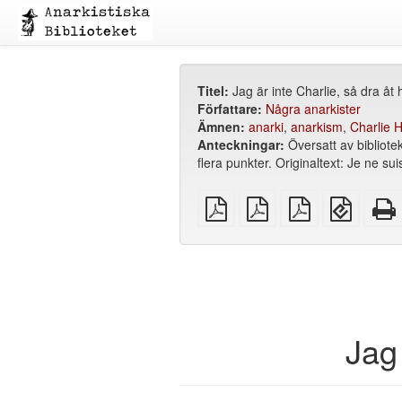
Titel:
Jag är inte Charlie, så dra åt 
Författare:
Några anarkister
Ämnen:
anarki
,
anarkism
,
Charlie 
Anteckningar:
Översatt av bibliote
flera punkter. Originaltext: Je ne su
plain
A4
Letter
EPUB
PDF
imposed
imposed
(för
PDF
PDF
mobila
enheter
Jag 