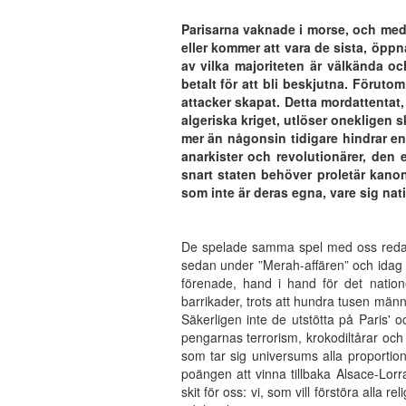
Parisarna vaknade i morse, och med
eller kommer att vara de sista, öpp
av vilka majoriteten är välkända oc
betalt för att bli beskjutna. Föruto
attacker
skapat
. Detta mordattentat
algeriska kriget, utlöser onekligen
mer än någonsin tidigare hindrar en
anarkister och revolutionärer, den 
snart staten behöver proletär kanon
som inte är deras egna, vare sig nat
De spelade samma spel med oss redan 
sedan under ”Merah-affären” och idag är
förenade, hand i hand för det natione
barrikader, trots att hundra tusen män
Säkerligen inte de utstötta på Paris' o
pengarnas terrorism, krokodiltårar och
som tar sig universums alla proportio
poängen att vinna tillbaka Alsace-Lorr
skit för oss: vi, som vill förstöra alla 