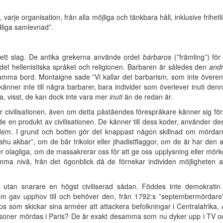
i, varje organisation, från alla möjliga och tänkbara håll, inklusive frihet
dliga samlevnad”.
 ett slag. De antika grekerna använde ordet
bárbaros
(”främling”) fö
 det hellenistiska språket och religionen. Barbaren är således den
and
d samma bord. Montaigne sade ”Vi kallar det barbarism, som inte öve
i känner inte till några barbarer, bara individer som överlever inuti denna
na, visst, de kan dock inte vara mer
inuti
än de redan är.
ör civilisationen, även om detta påståendes förespråkare känner sig fö
 en produkt av civilisationen. De känner till dess koder, använder dess
dem. I grund och botten gör det knappast någon skillnad om mördarn
llahu akbar”, om de bär trikolor eller jihadistflaggor, om de är har d
ler olagliga, om de massakrerar oss för att ge oss upplysning eller m
 samma nivå, från det ögonblick då de förnekar individen möjligheten at
s utan snarare en högst civiliserad sådan. Föddes inte demokratin
m gav upphov till och behöver den, från 1792:s ”septembermördare” t
ips som skickar sina arméer att attackera befolkningar i Centralafrika,
ersoner mördas i Paris? De är exakt desamma som nu dyker upp i TV och fä