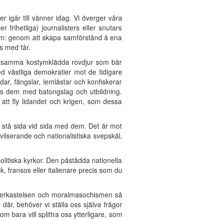
r igår till vänner idag. Vi överger våra
 frihetliga) journalisters eller snutars
rism: genom att skapa samförstånd å ena
s med får.
 är samma kostymklädda rovdjur som bär
 västliga demokratier mot de tidigare
ar, fängslar, lemlästar och konfiskerar
ats dem med batongslag och utbildning.
att fly lidandet och krigen, som dessa
t stå sida vid sida med dem. Det är mot
civilserande och nationalistiska svepskäl,
olitiska kyrkor. Den påstådda nationella
, fransos eller italienare precis som du
underkastelsen och moralmasochismen så
där, behöver vi ställa oss själva frågor
m bara vill splittra oss ytterligare, som