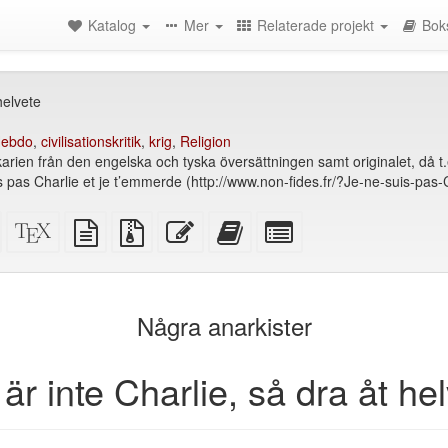
Katalog
Mer
Relaterade projekt
Bok
helvete
Hebdo
,
civilisationskritik
,
krig
,
Religion
karien från den engelska och tyska översättningen samt originalet, då t.
is pas Charlie et je t’emmerde (http://www.non-fides.fr/?Je-ne-suis-pas-Ch
Fristående
XeLaTeX
plain
Källfiler
Redigera
Lägg
Select
HTML
källa
text
med
denna
till
individual
(utskriftsvänlig)
källa
bilagor
text
denna
parts
)
text
for
i
the
Några anarkister
bokskaparen
bookbuilder
är inte Charlie, så dra åt he