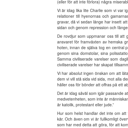
(eller för att inte förlora) några miser
Vi är idag lika lite Charlie som vi var
relationer till hyenornas och gamarnas 
gravar, då vi sedan länge har insett a
sidan och genom repression och fången
De rovdjur som uppmanar oss till att 
ansvaret för framväxten av hemska gr
hoten, innan de själva tog en central 
genom sina domstolar, sina polisstati
Samma civiliserade varelser som dagli
civiliserade varelser har skapat tillsam
Vi har absolut ingen önskan om att låt
dem vi vill stå sida vid sida, mot alla d
håller oss för bönder att offras på ett 
Det är idag såväl som igår passande att
medvetenheten, som inte är människan me
är katolik, protestant eller jude.”
Hur som helst handlar det inte om att
kär. Och även om vi är fullkomligt över
som har med detta att göra, för att komm