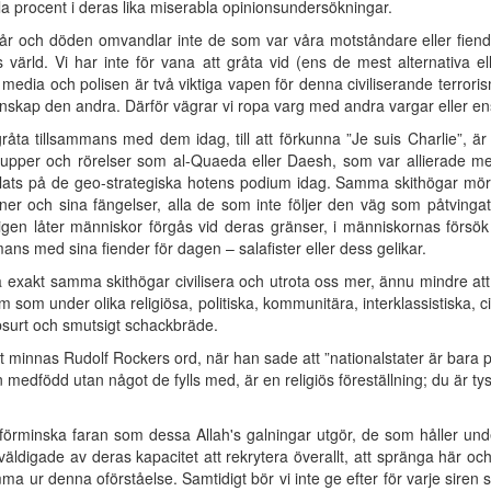
abla procent i deras lika miserabla opinionsundersökningar.
 igår och döden omvandlar inte de som var våra motståndare eller fiende
värld. Vi har inte för vana att gråta vid (ens de mest alternativa eller
tt media och polisen är två viktiga vapen för denna civiliserande terro
skap den andra. Därför vägrar vi ropa varg med andra vargar eller en
gråta tillsammans med dem idag, till att förkunna ”Je suis Charlie”,
upper och rörelser som al-Quaeda eller Daesh, som var allierade med
plats på de geo-strategiska hotens podium idag. Samma skithögar mörd
oner och sina fängelser, alla de som inte följer den väg som påtving
gen låter människor förgås vid deras gränser, i människornas försök 
mans med sina fiender för dagen – salafister eller dess gelikar.
a exakt samma skithögar civilisera och utrota oss mer, ännu mindre at
em som under olika religiösa, politiska, kommunitära, interklassistiska, 
absurt och smutsigt schackbräde.
 minnas Rudolf Rockers ord, när han sade att ”nationalstater är bara p
dfödd utan något de fylls med, är en religiös föreställning; du är tysk
 förminska faran som dessa Allah's galningar utgör, de som håller 
väldigade av deras kapacitet att rekrytera överallt, att spränga här och 
a ur denna oförståelse. Samtidigt bör vi inte ge efter för varje siren so