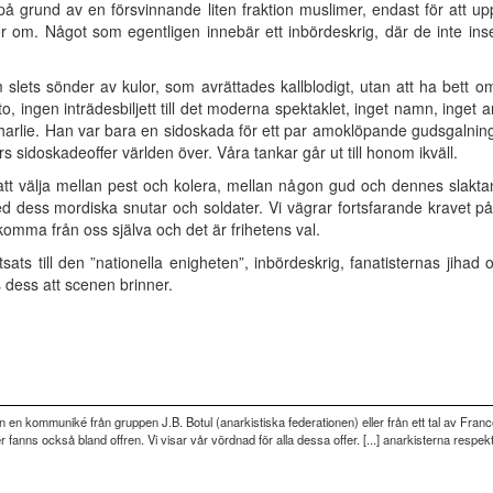
på grund av en försvinnande liten fraktion muslimer, endast för att u
m. Något som egentligen innebär ett inbördeskrig, där de inte inse
slets sönder av kulor, som avrättades kallblodigt, utan att ha bett
, ingen inträdesbiljett till det moderna spektaklet, inget namn, inget a
harlie. Han var bara en sidoskada för ett par amoklöpande gudsgalni
rs sidoskadeoffer världen över. Våra tankar går ut till honom ikväll.
g att välja mellan pest och kolera, mellan någon gud och dennes slakt
med dess mordiska snutar och soldater. Vi vägrar fortsfarande kravet på 
omma från oss själva och det är frihetens val.
sats till den ”nationella enigheten”, inbördeskrig, fanatisternas jihad o
ls dess att scenen brinner.
n en kommuniké från gruppen J.B. Botul (anarkistiska federationen) eller från ett tal av Fra
ser fanns också bland offren. Vi visar vår vördnad för alla dessa offer. [...] anarkisterna respe