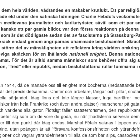
 dem hela världen, vädrandes en makaber krutlukt.
Ett par religi
nade eld under den satiriska tidningen Charlie Hebdo's veckomöte
h medievana journalister och karikatyrister, såväl som ett par sn
m kanske ett par gamla blidor, var den första reaktionen på denn
, som är det dödligaste sedan det av fascisterna på Strassburg-Pa
 skräck endast genom angriparn
a
s ohämmade beslutsamhet. Skräck 
 större del av mänskligheten att reflektera kring världen omkring
eviga skräcken för en ihållande
nationell enighet
. Denna nation
mat. För det är alltid samma människor som behöver offra sig sjä
ion, ”fred” eller republik, medan beslutsfattarna rullar tummarna 
1914, då de manade oss till enighet mot bocherna (nedsättande benäm
 det precis detsamma. Chefer och arbetare, fångar och plitar, snutar oc
lla sörjandet. Idag finns det inte längre klasser, inga barriärer m
niskor från hela Frankrike (och även andra platser) marscherar på gat
ch världens alla gator. Plötsligt fäller statsterrorismen, den republi
 beter sig som om de vore de goda, nu när jihadisterna serverar dem 
ner till den punkt där idag endast Marshal Pètain saknas i toppen av 
aine, utan poängen är att ”försvara konfessionsfriheten och yttrandef
religioner och vägrar yttrandefriheten till alla de som bär slips, cassock