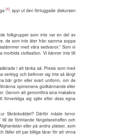
[1]
liga
, spyr ut den förtuggade diskursen
r de folkgrupper som inte var en del av
re
, de som inte äter från samma soppa
rensstämmer med våra sedvanor.” Som vi
 morbida civilisation. Vi känner inte till
rsäkrade i att tänka så. Presis som med
 verktyg och befinner sig inte så långt
a bär grön eller svart uniform, om de
en allmänna opinionens godkännande eller
örker. Genom att genomföra sina makabra
t förverkliga sig själv efter dess egna
 ur Skräckväldet? Därför måste terror
ill de förintande fängelsestraffen och
 Afghanistan eller på andra platser, som
ller ett par billiga tårar för att vinna