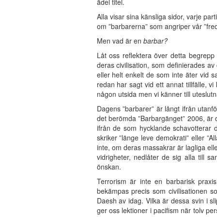
ädel titel.
Alla visar sina känsliga sidor, varje part
om ”barbarerna” som angriper vår ”fre
Men vad är en
barbar?
Låt oss reflektera över detta begrepp
deras civilisation, som definierades av
eller helt enkelt de som inte äter vi
redan har sagt vid ett annat tillfälle, v
någon utsida men vi känner till uteslut
Dagens ”barbarer” är långt ifrån utanf
det berömda ”Barbargänget” 2006, är de
ifrån de som hycklande schavotterar 
skriker ”länge leve demokrati” eller ”A
inte, om deras massakrar är lagliga el
vidrigheter, nedlåter de sig alla till
önskan.
Terrorism är inte en barbarisk praxi
bekämpas precis som civilisationen so
Daesh av idag. Vilka är dessa svin i sl
ger oss lektioner i pacifism när tolv p