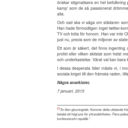
önskar stigmatisera en hel befolkning 
kamp' som de så passionerat drömmer o
alla.
Och vad ska vi säga om städaren som 
Han hade förmodligen inget twitter-konto
TV och böla för honom. Han var inte C
just nu, precis som de miljoner av state
Ett som är säkert, det finns ingentin
profet eller vilken skitstat som helst 
och underkastelse. Vårat val kan bara k
I dessa desperata tider måste vi, i mot
sociala kriget till den främsta raden, til
Några anarkister
,
7
j
anuar
i
, 2015
[1]
En liten gissningslek: Kommer detta uttalande frå
betalat ett högt pris för yttrandefriheten. Flera poli
konfessionsfri republik.”