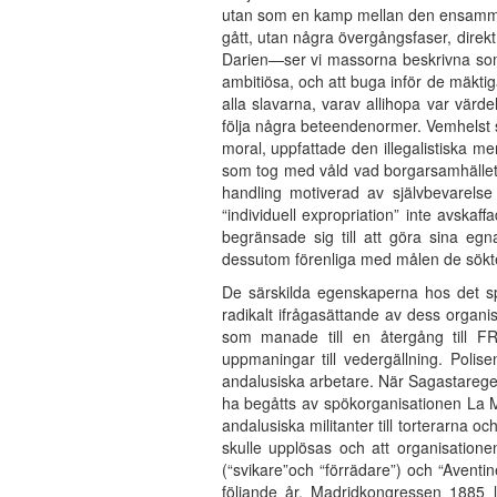
utan som en kamp mellan den ensamme i
gått, utan några övergångsfaser, direkt
Darien—ser vi massorna beskrivna som feg
ambitiösa, och att buga inför de mäktig
alla slavarna, varav allihopa var värd
följa några beteendenormer. Vemhelst 
moral, uppfattade den illegalistiska m
som tog med våld vad borgarsamhället
handling motiverad av självbevarelse 
“individuell expropriation” inte avska
begränsade sig till att göra sina eg
dessutom förenliga med målen de sökt
De särskilda egenskaperna hos det spa
radikalt ifrågasättande av dess organi
som manade till en återgång till FRE:
uppmaningar till vedergällning. Poli
andalusiska arbetare. När Sagastarege
ha begåtts av spökorganisationen La M
andalusiska militanter till torterarna 
skulle upplösas och att organisation
(“svikare”och “förrädare”) och “Aventi
följande år. Madridkongressen 1885 