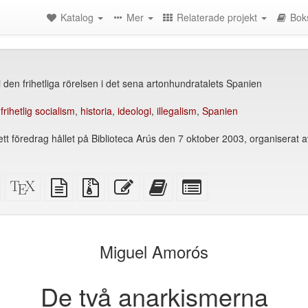
Katalog
Mer
Relaterade projekt
Bok
i den frihetliga rörelsen i det sena artonhundratalets Spanien
,
frihetlig socialism
,
historia
,
ideologi
,
illegalism
,
Spanien
ett föredrag hållet på Biblioteca Arús den 7 oktober 2003, organiserat 
Fristående
XeLaTeX
plain
Källfiler
Redigera
Lägg
Select
HTML
källa
text
med
denna
till
individual
(utskriftsvänlig)
källa
bilagor
text
denna
parts
)
text
for
i
the
Miguel Amorós
bokskaparen
bookbuilder
De två anarkismerna