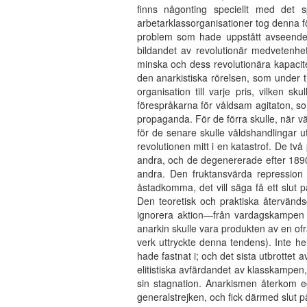
finns någonting speciellt med det
arbetarklassorganisationer tog denna fö
problem som hade uppstått avseende 
bildandet av revolutionär medvetenhet
minska och dess revolutionära kapacite
den anarkistiska rörelsen, som under t
organisation till varje pris, vilken 
förespråkarna för våldsam agitaton, som
propaganda. För de förra skulle, när v
för de senare skulle våldshandlingar u
revolutionen mitt i en katastrof. De t
andra, och de degenererade efter 1890 t
andra. Den fruktansvärda repression
åstadkomma, det vill säga få ett slut 
Den teoretisk och praktiska återvän
ignorera aktion—från vardagskampen ti
anarkin skulle vara produkten av en ofr
verk uttryckte denna tendens). Inte he
hade fastnat i; och det sista utbrottet a
elitistiska avfärdandet av klasskampen
sin stagnation. Anarkismen återkom eg
generalstrejken, och fick därmed slut på