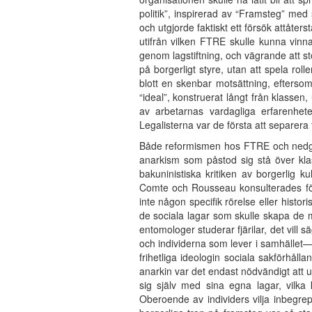
politik”, inspirerad av “Framsteg” med
och utgjorde faktiskt ett försök attåter
utifrån vilken FTRE skulle kunna vinn
genom lagstiftning, och vägrande att st
på borgerligt styre, utan att spela ro
blott en skenbar motsättning, efterso
“ideal”, konstruerat långt från klassen
av arbetarnas vardagliga erfarenhete
Legalisterna var de första att separera t
Både reformismen hos FTRE och nedgång
anarkism som påstod sig stå över klass
bakuninistiska kritiken av borgerlig 
Comte och Rousseau konsulterades för 
inte någon specifik rörelse eller histori
de sociala lagar som skulle skapa de ma
entomologer studerar fjärilar, det vil
och individerna som lever i samhället—
frihetliga ideologin sociala sakförhål
anarkin var det endast nödvändigt att 
sig själv med sina egna lagar, vilka
Oberoende av individers vilja inbegrep