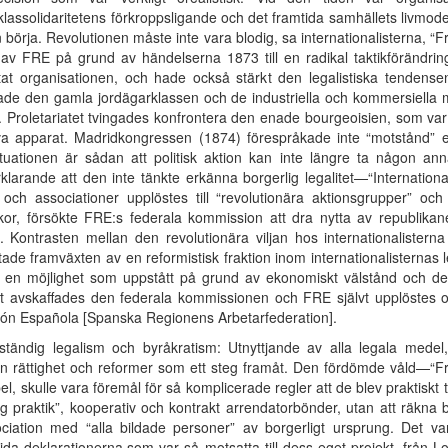
, klassolidaritetens förkroppsligande och det framtida samhällets livmo
 börja. Revolutionen måste inte vara blodig, sa internationalisterna, “Fre
av FRE på grund av händelserna 1873 till en radikal taktikförändrin
at organisationen, och hade också stärkt den legalistiska tendens
de den gamla jordägarklassen och de industriella och kommersiella med
. Proletariatet tvingades konfrontera den enade bourgeoisien, som va
va apparat. Madridkongressen (1874) förespråkade inte “motstånd” elle
Situationen är sådan att politisk aktion kan inte längre ta någon 
rklarande att den inte tänkte erkänna borgerlig legalitet—“Internati
 och associationer upplöstes till “revolutionära aktionsgrupper” och
yrkor, försökte FRE:s federala kommission att dra nytta av republikan
st. Kontrasten mellan den revolutionära viljan hos internationaliste
rlättade framväxten av en reformistisk fraktion inom internationalistern
et, en möjlighet som uppstått på grund av ekonomiskt välstånd och den
at avskaffades den federala kommissionen och FRE självt upplöstes 
ión Española [Spanska Regionens Arbetarfederation].
ständig legalism och byråkratism: Utnyttjande av alla legala medel
 rättighet och reformer som ett steg framåt. Den fördömde våld—“Fra
pel, skulle vara föremål för så komplicerade regler att de blev praktiskt 
g praktik”, kooperativ och kontrakt arrendatorbönder, utan att räkna bo
sociation med “alla bildade personer” av borgerligt ursprung. Det va
sprida deklarationerna,som var så motsatta till dess eget projekt, frå