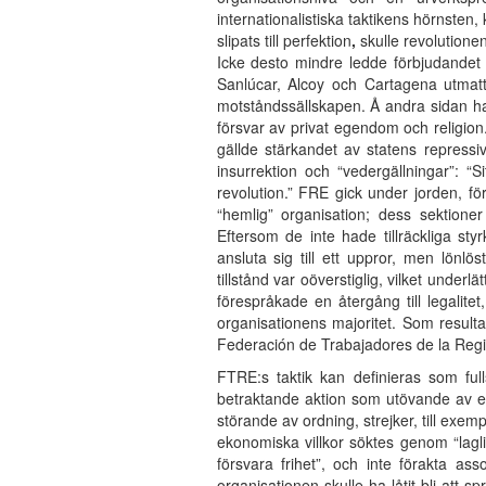
internationalistiska taktikens hörnsten
slipats till perfektion
,
skulle revolutionen
Icke desto mindre ledde förbjudandet 
Sanlúcar, Alcoy och Cartagena utmatt
motståndssällskapen. Å andra sidan ha
försvar av privat egendom och religion
gällde stärkandet av statens repressi
insurrektion och “vedergällningar”: “
revolution.” FRE gick under jorden, fö
“hemlig” organisation; dess sektioner
Eftersom de inte hade tillräckliga st
ansluta sig till ett uppror, men lönlö
tillstånd var oöverstiglig, vilket unde
förespråkade en återgång till legalit
organisationens majoritet. Som result
Federación de Trabajadores de la Reg
FTRE:s taktik kan definieras som full
betraktande aktion som utövande av en
störande av ordning, strejker, till exem
ekonomiska villkor söktes genom “lagli
försvara frihet”, och inte förakta as
organisationen skulle ha låtit bli att 