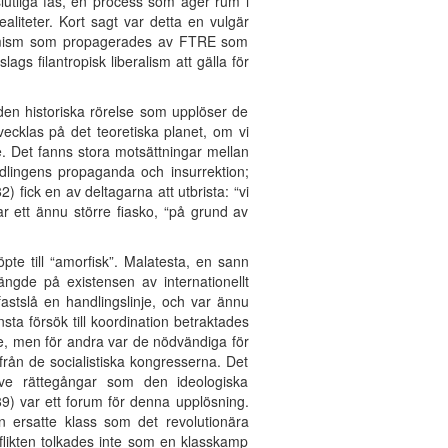
slutliga fas, en process som äger rum i
aliteter. Kort sagt var detta en vulgär
ormism som propagerades av FTRE som
ags filantropisk liberalism att gälla för
den historiska rörelse som upplöser de
vecklas på det teoretiska planet, om vi
e. Det fanns stora motsättningar mellan
dlingens propaganda och insurrektion;
 fick en av deltagarna att utbrista: “vi
r ett ännu större fiasko, “på grund av
pte till “amorfisk”. Malatesta, en sann
ngde på existensen av internationellt
fastslå en handlingslinje, och var ännu
sta försök till koordination betraktades
, men för andra var de nödvändiga för
 från de socialistiska kongresserna. Det
ive rättegångar som den ideologiska
89) var ett forum för denna upplösning.
en ersatte klass som det revolutionära
nflikten tolkades inte som en klasskamp