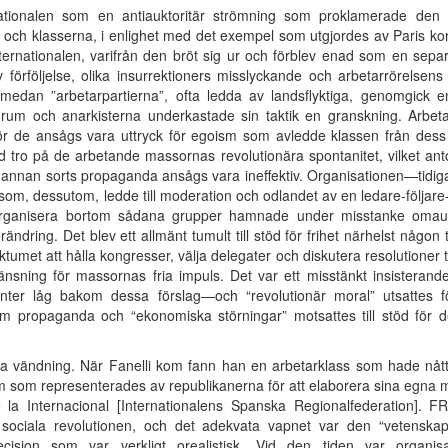
nationalen som en antiauktoritär strömning som proklamerade den
n och klasserna, i enlighet med det exempel som utgjordes av Pari
ernationalen, varifrån den bröt sig ur och förblev enad som en separ
örföljelse, olika insurrektioners misslyckande och arbetarrörelsens n
 medan ”arbetarpartierna”, ofta ledda av landsflyktiga, genomgick 
um och anarkisterna underkastade sin taktik en granskning. Arbetar
de ansågs vara uttryck för egoism som avledde klassen från dess r
d tro på de arbetande massornas revolutionära spontanitet, vilket an
annan sorts propaganda ansågs vara ineffektiv. Organisationen—tidig
t som, dessutom, ledde till moderation och odlandet av en ledare-följare-
t organisera bortom sådana grupper hamnade under misstanke omau
ändring. Det blev ett allmänt tumult till stöd för frihet närhelst någ
ktumet att hålla kongresser, välja delegater och diskutera resolutioner 
egränsning för massornas fria impuls. Det var ett misstänkt insistera
ter låg bakom dessa förslag—och “revolutionär moral” utsattes fö
om propaganda och “ekonomiska störningar” motsattes till stöd för
da vändning. När Fanelli kom fann han en arbetarklass som hade nå
sm som representerades av republikanerna för att elaborera sina egna m
la Internacional [Internationalens Spanska Regionalfederation]. 
sociala revolutionen, och det adekvata vapnet var den “vetenska
ecision som var verkligt orealistisk. Vid den tiden var organis