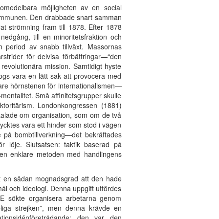
 omedelbara möjligheten av en social
s kommunen. Den drabbade snart samman
at strömning fram till 1878. Efter 1878
edgång, till en minoritetsfraktion och
en period av snabb tillväxt. Massornas
strider för delvisa förbättringar—“den
evolutionära mission. Samtidigt hyste
togs vara en lätt sak att provocera med
are hörnstenen för internationalismen—
mentalitet. Små affinitetsgrupper skulle
ktoritärism. Londonkongressen (1881)
on talade om organisation, som om de två
tycktes vara ett hinder som stod i vägen
nde på bombtillverkning—det bekräftades
r löje. Slutsatsen: taktik baserad på
 den enklare metoden med handlingens
tt en sådan mognadsgrad att den hade
ål och ideologi. Denna uppgift utfördes
FRE sökte organisera arbetarna genom
pliga strejken”, men denna krävde en
ationsidénföreträdande; den var den