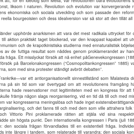
rk att, för en ideolog som Mella, var revolutionen bara evolutionens 
onst, liksom i naturen. Revolution och evolution var konvergerande re
siens ekonomiska och sociala utveckling och som passade den ref
lla bourgeoisien och dess idealversion var så stor att den tillät all sl
 länder upphörde anarkismen att vara det mest radikala uttrycket för 
ill aktion praktiskt taget blockerad, var den knappast kapabel att ut
mmunism och de krapotkinistiska studierna med ennaturalistisk böjels
ades av de futtiga resultat som nåddes genom proklamerandet av han
nda fråga. Ett misslyckat försök att nå enhet påGenevekongressen (1882)
e försök på Barcelonakongressen (“Cosmopolitankongressen” 1885) va
na, som med sina protester ständigt avbröt debatten”.
nkrike—var ett antiorganisationellt sinnestillstånd som Malatesta dö
erna på sin tid som var övertygad om att revolutionens framgång hä
sterna hade reservationer mot legitimiteten med en kongress för att 
ulle främja någon slags reorganisering, vid en tid då till och med min
em var kongresserna meningslösa och hade inget existensberättigande
arginalisering, och det fanns till och med dem som ville attrahera folk
ch Vittorio Pini proklamerade rätten att stjäla vid sina respekt
de sin högsta punkt. Den internationella kongressen i Paris (juli 18
: den sociala frågan förvandlades till en existentiell fråga. Individ
ods inte längre i tandem, som relaterade till varandra; den sociala ko