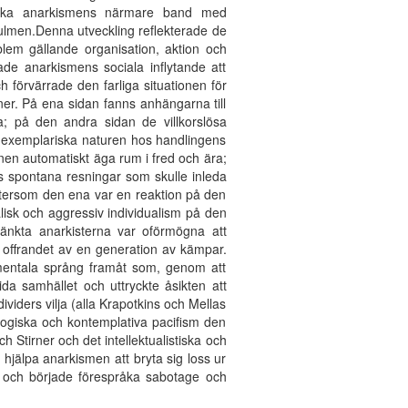
anska anarkismens närmare band med
 kulmen.Denna utveckling reflekterade de
em gällande organisation, aktion och
ade anarkismens sociala inflytande att
 förvärrade den farliga situationen för
ner. På ena sidan fanns anhängarna till
da; på den andra sidan de villkorslösa
den exemplariska naturen hos handlingens
nen automatiskt äga rum i fred och ära;
ös spontana resningar som skulle inleda
eftersom den ena var en reaktion på den
alisk och aggressiv individualism på den
änkta anarkisterna var oförmögna att
: offrandet av en generation av kämpar.
mentala språng framåt som, genom att
da samhället och uttryckte åsikten att
viders vilja (alla Krapotkins och Mellas
agogiska och kontemplativa pacifism den
ch Stirner och det intellektualistiska och
hjälpa anarkismen att bryta sig loss ur
na och började förespråka sabotage och