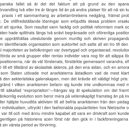
 spanska fallet så är det det faktum att på grund av den sp
rvandling två eller tre år längre tid än på andra platser för att nå sin
praxis i ett sammanhang av arbetarrörelsens nedgång, främst probl
. De otillfredställande lösningar som erbjudits dessa problem orsak
t att sjunka. Som resultat vann facklig och politisk reformism mark och
iden hade splittrats längs två snävt begränsade och oförenliga positio
skulle upprätthållas uteslutande genom muntlig och skriven propagan
 identifierade organisation som auktoritet och satte all sin tro till 
äl majoriteten av befolkningen var övertygad och organiserad, revolutio
tförda av små grupper eller rentav individer vara nog för att släppa l
vå positionerna, när de väl förstenats, förstärkte gemensamt varandra, 
ill ett tillstånd av skolastisk skleros, på den ena sidan, och en amor
 som Staten utövade mot anarkisterna åstadkom vad de mest klart
på den sekteristiska galenskapen, men det krävde ett väldigt högt pris
dsgränd i vilken anarkismen befann sig kunde inte undkommas med 
ll såkallad “expropriation”—hängav sig åt spekulation om det framti
ånkomlig evolution som beror mera på vetenskapligt framsteg än på indi
ller hjälpte huvudlös aktivism till att befria anarkismen från den ped
v individualism, uttryckt i den fashionabla populariteten hos Nietzsche o
, var till och med ännu mindre kapabel att vara en drivkraft som kunde 
entligen på historiens scen först när den gick in i fackföreningar
 sin värsta period av förvirring.