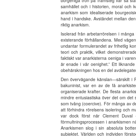
borgerliga tron på framsteg var så sta
samhället och i historien, moral och k
anarkism som idealiserade bourgeoi
hand i handske. Avståndet mellan den ree
riktig anarkism.
Isolerad från arbetarrörelsen i många
existerande förhållandena. Med vägen t
undantar formulerandet av frihetlig ko
teori och praktik, vilket demonstrer
faktiskt var anarkisterna oeniga i vare
är enade i vår oenighet.” Ett liknand
obehärskningen hos en del avdelegater
Den övervägande känslan—särskilt i Fra
bakuninist, var en av de få anarkist
organiserade krafter. De flesta anarki
mindre entusiastiska över det om det sk
som tvång (coercive). För många av d
att förhindra rörelsens isolering och m
var dock först när Clement Duval o
förmultningsprocessen i anarkismen nåd
Anarkismen slog i sin absoluta botten
subjektet. Världen och individen först