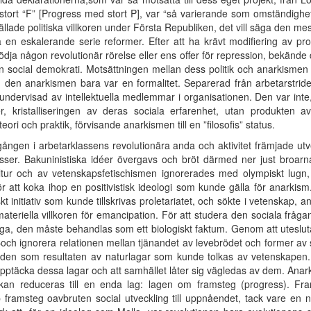
 stort “F” [Progress med stort P], var “så varierande som omständighe
ställade politiska villkoren under Första Republiken, det vill säga den m
a en eskalerande serie reformer. Efter att ha krävt modifiering av pr
ödja någon revolutionär rörelse eller ens offer för repression, bekände d
llen social demokrati. Motsättningen mellan dess politik och anarkism
m den anarkismen bara var en formalitet. Separerad från arbetarstri
, undervisad av intellektuella medlemmar i organisationen. Den var inte,
r, kristalliseringen av deras sociala erfarenhet, utan produkten a
eori och praktik, förvisande anarkismen till en ”filosofis” status.
en i arbetarklassens revolutionära anda och aktivitet främjade utv
er. Bakuninistiska idéer övergavs och bröt därmed ner just broarna til
kultur och av vetenskapsfetischismen ignorerades med olympiskt lug
att koka ihop en positivistisk ideologi som kunde gälla för anarkis
skt initiativ som kunde tillskrivas proletariatet, och sökte i vetenskap,
teriella villkoren för emancipation. För att studera den sociala frågan
l säga, den måste behandlas som ett biologiskt faktum. Genom att uteslu
och ignorera relationen mellan tjänandet av levebrödet och former av 
landen som resultaten av naturlagar som kunde tolkas av vetenskapen.
upptäcka dessa lagar och att samhället låter sig vägledas av dem. Anar
 kan reduceras till en enda lag: lagen om framsteg (progress). Fr
 framsteg oavbruten social utveckling till uppnåendet, tack vare en 