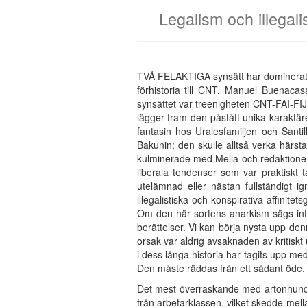
Legalism och illegali
TVÅ FELAKTIGA synsätt har dominerat fr
förhistoria till CNT. Manuel Buenac
synsättet var treenigheten CNT-FAI-FIJL
lägger fram den påstått unika karaktär
fantasin hos Uralesfamiljen och Santi
Bakunin; den skulle alltså verka härs
kulminerade med Mella och redaktion
liberala tendenser som var praktiskt t
utelämnad eller nästan fullständigt
illegalistiska och konspirativa affinit
Om den här sortens anarkism sägs int
berättelser. Vi kan börja nysta upp de
orsak var aldrig avsaknaden av kritiskt
i dess långa historia har tagits upp me
Den måste räddas från ett sådant öde.
Det mest överraskande med artonhundra
från arbetarklassen, vilket skedde mel