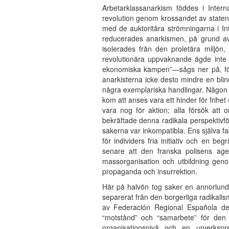
Arbetarklassanarkism föddes i Inter
revolution genom krossandet av state
med de auktoritära strömningarna i Int
reducerades anarkismen, på grund av f
isolerades från den proletära miljön,
revolutionära uppvaknande ägde inte r
ekonomiska kampen”—sågs ner på, för 
anarkisterna icke desto mindre en blin
några exemplariska handlingar. Någon 
kom att anses vara ett hinder för frihe
vara nog för aktion; alla försök at
bekräftade denna radikala perspektivför
sakerna var inkompatibla. Ens själva fa
för individers fria initiativ och en b
senare att den franska polisens agen
massorganisation och utbildning gen
propaganda och insurrektion.
Här på halvön tog saker en annorlun
separerat från den borgerliga radikali
av Federación Regional Española de 
“motstånd” och “samarbete” för den 
organisationsnivå och en urverkspr