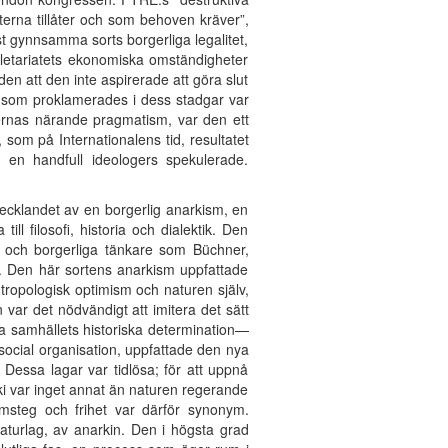
terna tillåter och som behoven kräver”,
est gynnsamma sorts borgerliga legalitet,
oletariatets ekonomiska omständigheter
en att den inte aspirerade att göra slut
en som proklamerades i dess stadgar var
dernas närande pragmatism, var den ett
 som på Internationalens tid, resultatet
v en handfull ideologers spekulerade.
ecklandet av en borgerlig anarkism, en
l filosofi, historia och dialektik. Den
n, och borgerliga tänkare som Büchner,
m. Den här sortens anarkism uppfattade
 antropologisk optimism och naturen själv,
 var det nödvändigt att imitera det sätt
ta samhällets historiska determination—
social organisation, uppfattade den nya
 Dessa lagar var tidlösa; för att uppnå
ki var inget annat än naturen regerande
amsteg och frihet var därför synonym.
naturlag, av anarkin. Den i högsta grad