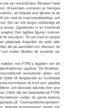
 inte var revolutionära. Rörelsen hade
ven
, till exempel—romanen av Georges
loatören, att erbjuda sina tjänster åt de
 till och med de mest betydelselösa, och
mer. Det var inte längre nödvändigt att
gon annan. Uppstånden ur en inverterad
på svaghet. Den laglöse figuren, mannen
 för beundran. Till och med en simpel
es pläderade Krapotkin att stöld eller
yllde allt på samhället och eftersom de
 mål och medel. Medlen de använde var
n reaktion mot FTRE:s legalism och ett
identfraktionen uppstod, “De Arvslösa”,
nsurrektionell revolutionär aktion och
 ledde till fängslandet av hundratals
erala kommission de brott som påståtts
affären, och lämnade sålunda över sina
gress (1884) där det beslutades att FTRE
nfrontationen mellan de gamla ledarna
le upprepas på “Cosmopolitankongressen”
den federala kommissionen avgick och