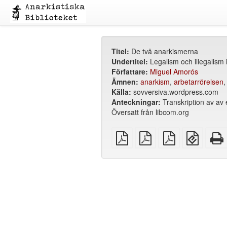
Titel:
De två anarkismerna
Undertitel:
Legalism och illegalism 
Författare:
Miguel Amorós
Ämnen:
anarkism
,
arbetarrörelsen
Källa:
sovversiva.wordpress.com
Anteckningar:
Transkription av av 
Översatt från libcom.org
plain
A4
Letter
EPUB
PDF
imposed
imposed
(för
PDF
PDF
mobila
enheter