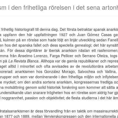
sm i den frihetliga rörelsen i det sena art
ihetlig historiografi till denna dag. Det första betraktar spansk ana
asa uppfann den här uppfattningen 1927 och Juan Gómez Casas gav
 kulmen på en rörelse som hade följt en linjär utveckling sedan Fanelli
en hos det spanska fallet och dess speciella genealogi; det här synsät
llán. För dessa dignitärer är iberisk anarkism nästan ett rasfenomen,
tamma från Anselmo Lorenzo, Farga Pellicer och Serrano Oteiza, tog
en på
La Revista Blanca
. Allihopa var de gamla republikaner och represe
aget alltid i minoritet och ofta avvisades av de revolutionära arbet
 ignorerad: anarkismen hos González Morago, Salvochea och Vallin
etsgrupper och som var dominerande i den frihetliga miljön och inflytelse
e mycket; om den andra sortens anarkism, kongressernas fredliga och
nna motsättning genom solid historisk forskning som kommer att sätta al
 undersökande utan snarare trögheten hos en rörelse som aldrig har gjo
d noggrannhet, passion och objektivitet; de flesta studierna i det här äm
talsanarkismen är dess förvandling från en taktik om massinsurrektion
lan 1877 och 1889, mellan Vervierskongressen och den internationella 