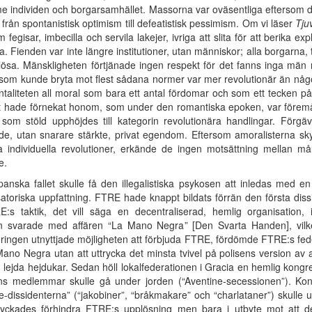
ndividen och borgarsamhället. Massorna var oväsentliga eftersom de
 från spontanistisk optimism till defeatistisk pessimism. Om vi läser
Tju
isar, imbecilla och servila lakejer, ivriga att slita för att berika exp
a. Fienden var inte längre institutioner, utan människor; alla borgarna,
elösa. Mänskligheten förtjänade ingen respekt för det fanns inga män 
som kunde bryta mot flest sådana normer var mer revolutionär än nå
entaliteten all moral som bara ett antal fördomar och som ett tecken 
 hade förnekat honom, som under den romantiska epoken, var föremål
som stöld upphöjdes till kategorin revolutionära handlingar. Förgäv
ffade, utan snarare stärkte, privat egendom. Eftersom amoralisterna sk
na individuella revolutioner, erkände de ingen motsättning mellan
e.
nska fallet skulle få den illegalistiska psykosen att inledas med e
satoriska uppfattning. FTRE hade knappt bildats förrän den första diss
s taktik, det vill säga en decentraliserad, hemlig organisation, i
sen svarade med affären “La Mano Negra” [Den Svarta Handen], vilket
ringen utnyttjade möjligheten att förbjuda FTRE, fördömde FTRE:s fed
ano Negra utan att uttrycka det minsta tvivel på polisens version av 
och lejda hejdukar. Sedan höll lokalfederationen i Gracia en hemlig kon
ens medlemmar skulle gå under jorden (“Aventine-secessionen”). Ko
ne-dissidenterna” (“jakobiner”, “bråkmakare” och “charlataner”) skul
lyckades förhindra FTRE:s upplösning men bara i utbyte mot att 