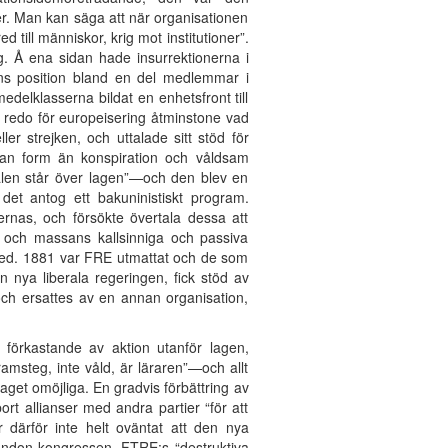
der. Man kan säga att när organisationen
d till människor, krig mot institutioner”.
g. Å ena sidan hade insurrektionerna i
ens position bland en del medlemmar i
elklasserna bildat en enhetsfront till
r redo för europeisering åtminstone vad
r strejken, och uttalade sitt stöd för
annan form än konspiration och våldsam
onalen står över lagen”—och den blev en
 det antog ett bakuninistiskt program.
ernas, och försökte övertala dessa att
rna och massans kallsinniga och passiva
as led. 1881 var FRE utmattat och de som
 nya liberala regeringen, fick stöd av
och ersattes av en annan organisation,
, förkastande av aktion utanför lagen,
msteg, inte våld, är läraren”—och allt
taget omöjliga. En gradvis förbättring av
rt allianser med andra partier “för att
r därför inte helt oväntat att den nya
n London kongressen. FTRE:s “destruktiva