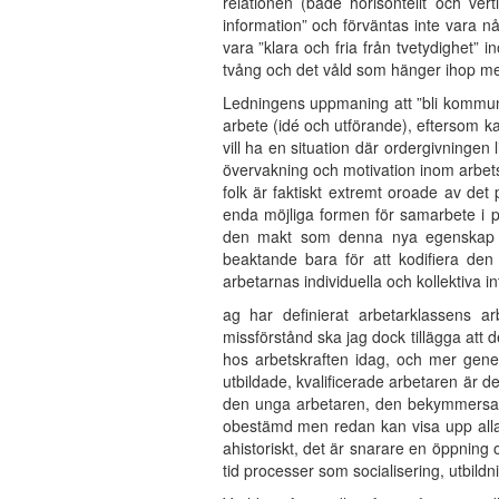
relationen (både horisontellt och ver
information” och förväntas inte vara n
vara ”klara och fria från tvetydighet”
tvång och det våld som hänger ihop me
Ledningens uppmaning att ”bli kommunik
arbete (idé och utförande), eftersom ka
vill ha en situation där ordergivninge
övervakning och motivation inom arbets
folk är faktiskt extremt oroade av d
enda möjliga formen för samarbete i pro
den makt som denna nya egenskap ho
beaktande bara för att kodifiera den
arbetarnas individuella och kollektiva i
ag har definierat arbetarklassens a
missförstånd ska jag dock tillägga att de
hos arbetskraften idag, och mer gener
utbildade, kvalificerade arbetaren är 
den unga arbetaren, den bekymmersamm
obestämd men redan kan visa upp alla s
ahistoriskt, det är snarare en öppning 
tid processer som socialisering, utbildni