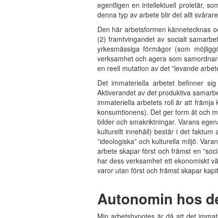
egentligen en intellektuell proletär, 
denna typ av arbete blir det allt svårare at
Den här arbetsformen kännetecknas ocks
(2) framtvingandet av socialt samarbet
yrkesmässiga förmågor (som möjliggör
verksamhet och agera som samordnare a
en reell mutation av det ”levande arbet
Det immateriella arbetet befinner sig
Aktiverandet av det produktiva samarb
immateriella arbetets roll är att främ
konsumtionens). Det ger form åt och ma
bilder och smakriktningar. Varans egen
kulturellt innehåll) består i det faktu
”ideologiska” och kulturella miljö. Var
arbete skapar först och främst en ”soc
har dess verksamhet ett ekonomiskt vär
varor utan först och främst skapar kapit
Autonomin hos det
Min arbetshypotes är då att det immate