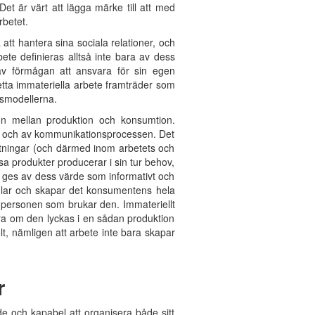
et är värt att lägga märke till att med
arbetet.
tt hantera sina sociala relationer, och
ete definieras alltså inte bara av dess
 av förmågan att ansvara för sin egen
tta immateriella arbete framträder som
nsmodellerna.
tion mellan produktion och konsumtion.
om och av kommunikationsprocessen. Det
ättningar (och därmed inom arbetets och
a produkter producerar i sin tur behov,
e ges av dess värde som informativt och
vandlar och skapar det konsumentens hela
en personen som brukar den. Immateriellt
ara om den lyckas i en sådan produktion
t, nämligen att arbete inte bara skapar
r
de och kapabel att organisera både sitt