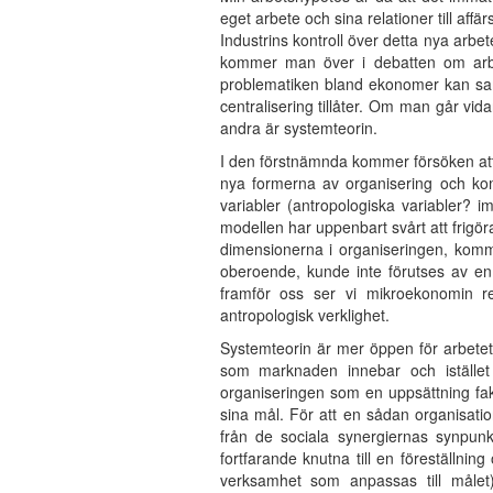
eget arbete och sina relationer till af
Industrins kontroll över detta nya arb
kommer man över i debatten om arbet
problematiken bland ekonomer kan samm
centralisering tillåter. Om man går v
andra är systemteorin.
I den förstnämnda kommer försöken att
nya formerna av organisering och kom
variabler (antropologiska variabler? 
modellen har uppenbart svårt att frigö
dimensionerna i organiseringen, komm
oberoende, kunde inte förutses av en 
framför oss ser vi mikroekonomin r
antropologisk verklighet.
Systemteorin är mer öppen för arbetet
som marknaden innebar och istället 
organiseringen som en uppsättning fakt
sina mål. För att en sådan organisation
från de sociala synergiernas synpunk
fortfarande knutna till en föreställnin
verksamhet som anpassas till målet) 