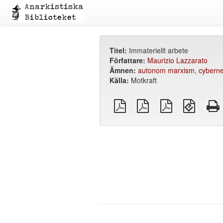
Titel:
Immateriellt arbete
Författare:
Maurizio Lazzarato
Ämnen:
autonom marxism
,
cyberne
Källa:
Motkraft
plain
A4
Letter
EPUB
PDF
imposed
imposed
(för
PDF
PDF
mobila
enheter