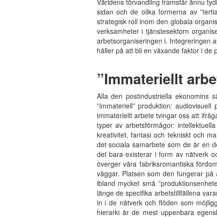
Världens förvandling framstår ännu tydl
sidan och de olika formerna av ”terti
strategisk roll inom den globala organi
verksamheter i tjänstesektorn organis
arbetsorganiseringen i. Integreringen av
håller på att bli en växande faktor i d
”Immateriellt arbe
Alla den postindustriella ekonomins s
”immateriell” produktion: audiovisuell
immateriellt arbete tvingar oss att if
typer av arbetsförmågor: intellektuella
kreativitet, fantasi och tekniskt och 
det sociala samarbete som de är en del
det bara existerar i form av nätverk o
överger våra fabriksromantiska fördom
väggar. Platsen som den fungerar på är
ibland mycket små ”produktionsenheter
länge de specifika arbetstillfällena vara
in i de nätverk och flöden som möjlig
hierarki är de mest uppenbara egenska