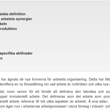
siska definition
 arbetets synergier
keln
produktion
pecifika skillnader
te
 har ägnats de nya formerna för arbetets organisering. Detta har
t identifiera en ny föreställning om vad arbete är nuförtiden och vilka nya
at, inom ramen för ett försök att definiera den tekniska och sub
eppet immateriellt arbete. Det definieras som det arbete som prod
iellt arbete refererar till två olika aspekter av arbetet. Å ena sidan,
r som äger rum i arbetarnas arbetsprocesser i stora företag i industri- 