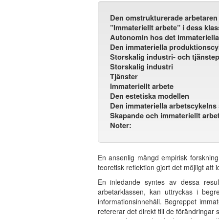
Den omstrukturerade arbetaren
”Immateriellt arbete” i dess klas
Autonomin hos det immateriella
Den immateriella produktionscy
Storskalig industri- och tjänste
Storskalig industri
Tjänster
Immateriellt arbete
Den estetiska modellen
Den immateriella arbetscykelns s
Skapande och immateriellt arbe
Noter:
En ansenlig mängd empirisk forskning
teoretisk reflektion gjort det möjligt at
En inledande syntes av dessa result
arbetarklassen, kan uttryckas i begr
informationsinnehåll. Begreppet immater
refererar det direkt till de förändringa