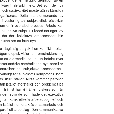
ologer ger en hygglig definition av en
nivåer i hierarkin, etc. Det som de nya
t och subjektivitet måste göras känsliga
organiseras. Detta transformerande av
r investering av subjektivitet, påverkar
som en irreversibel process. Arbete kan
bli ”aktiva subjekt” i koordineringen av
 där den kollektiva läroprocessen blir
r utan om att hitta nya.
tagit sig uttryck i en konflikt mellan
ågon utopisk vision om omstrukturering
a ett oförmedlat sätt att ta befälet över
e västerländska samhällenas nya paroll är
kontrollera de ”subjektiva processerna”.
nödvändigt för subjektets kompetens inom
 skull” ställer. Alltså kommer parollen
an istället återställer den problemet på
ch främst har vi här en diskurs som är
om den som de som hade det exekutiva
gt att konkretisera arbetsuppgifter och
n istället numera kräver samarbete och
gare i ett arbetslag. Den kommunikativa