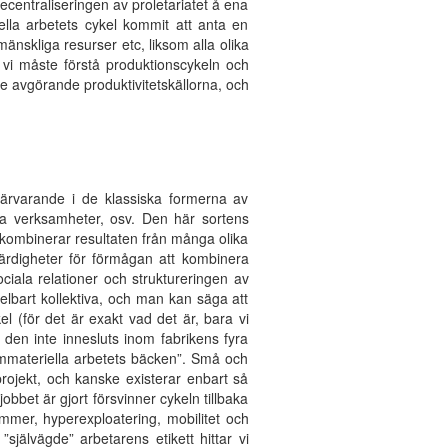
ecentraliseringen av proletariatet å ena
ella arbetets cykel kommit att anta en
änskliga resurser etc, liksom alla olika
 vi måste förstå produktionscykeln och
 de avgörande produktivitetskällorna, och
 närvarande i de klassiska formerna av
ella verksamheter, osv. Den här sortens
 kombinerar resultaten från många olika
a färdigheter för förmågan att kombinera
ciala relationer och struktureringen av
elbart kollektiva, och man kan säga att
l (för det är exakt vad det är, bara vi
den inte innesluts inom fabrikens fyra
 immateriella arbetets bäcken”. Små och
rojekt, och kanske existerar enbart så
jobbet är gjort försvinner cykeln tillbaka
mmer, hyperexploatering, mobilitet och
jälvägde” arbetarens etikett hittar vi