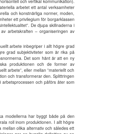
horisontell och vertikal kommunikation).
teriella arbetet ett antal verksamheter
urella och konstnärliga normer, moden,
eter ett privilegium för borgarklassen
ellektualitet”. De djupa skillnaderna i
 av arbetskraften – organiseringen av
ellt arbete inbegriper i allt högre grad
re grad subjektiviteter som är rika på
ionsnormerna. Det som hänt är att en ny
stiska produktionen och de former av
t arbete”, eller mellan ”materiellt och
on och transformerar den. Splittringen
s i arbetsprocessen och påförs åter som
tiska modellerna har byggt både på den
ala roll inom produktionen. I allt högre
 mellan olika alternativ och således ett