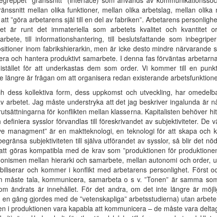
Begreppet ”gränssnitt” (interface) som används av kommunikationssoci
snitt mellan olika funktioner, mellan olika arbetslag, mellan olika 
tt ”göra arbetarens själ till en del av fabriken”. Arbetarens personlighe
et är runt det immateriella som arbetets kvalitet och kvantitet 
larbete, till informationshantering, till beslutsfattande som inbegripe
positioner inom fabrikshierarkin, men är icke desto mindre närvarande 
era och hantera produktivt samarbete. I denna fas förväntas arbetarna 
 istället för att underkastas dem som order. Vi kommer till en punkt
nte längre är frågan om att organisera redan existerande arbetsfunktione
 dess kollektiva form, dess uppkomst och utveckling, har omedelbart 
v arbetet. Jag måste understryka att det jag beskriver ingalunda är n
tsättningarna för konflikten mellan klasserna. Kapitalisten behöver hitt
ch definiera sysslor förvandlas till föreskrivandet av subjektiviteter. D
pative managment” är en maktteknologi, en teknologi för att skapa och 
 begränsa subjektiviteten till själva utförandet av sysslor, så blir det 
att göras kompatibla med de krav som ”produktionen för produktionens
ntagonismen mellan hierarki och samarbete, mellan autonomi och order, ut
liserar och kommer i konflikt med arbetarens personlighet. Först o
man måste tala, kommunicera, samarbeta o s v. ”Tonen” är samma s
om ändrats är innehållet. För det andra, om det inte längre är möjli
m en gång gjordes med de ”vetenskapliga” arbetsstudierna) utan arbete
en i produktionen vara kapabla att kommunicera – de måste vara delta