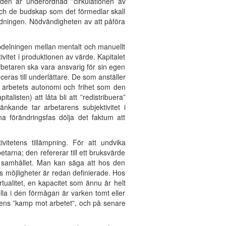
; den är underordnad ”cirkulationen av
 och de budskap som det förmedlar skall
ledningen. Nödvändigheten av att påföra
ppdelningen mellan mentalt och manuellt
vitet i produktionen av värde. Kapitalet
rbetaren ska vara ansvarig för sin egen
ras till underlättare. De som anställer
 arbetets autonomi och frihet som den
listen) att låta bli att ”redistribuera”
ande tar arbetarens subjektivitet i
a förändringsfas dölja det faktum att
itetens tillämpning. För att undvika
betarna; den refererar till ett bruksvärde
la samhället. Man kan säga att hos den
s möjligheter är redan definierade. Hos
alitet, en kapacitet som ännu är helt
lla i den förmågan är varken tomt eller
tarens ”kamp mot arbetet”, och på senare