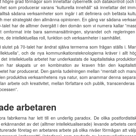
allt högre grad förmågor som innefattar cybernetik och datakontroll (och 
et som producerar varans ”kulturella innehåll” så innefattar det imma
lltså sådana verksamheter som ingår i att definiera och befästa kult
h mer strategiskt den allmänna opinionen. En gång var sådana verksamh
talet har de alltmer övergått i den domän som vi numera kallar ”massint
alt omformat inte bara sammansättningen, styrandet och regleringen
, de intellektuellas roll, funktion och verksamheter i samhället.
slutet på 70-talet har ändrat själva termerna som frågan ställs i. Manu
lektuella”, och de nya kommunikationsteknologierna kräver i allt hög
 det intellektuella arbetet har underkastats de kapitalistiska produkt
. Den har skapats ur en kombination av kraven från den kapitali
etet har producerat. Den gamla tudelningen mellan ”mentalt och manuell
sa den produktiva verksamhetens nya natur, som anammar denna separati
llan arbete och kreativitet, mellan författare och publik, transcendera
rocessen”.
ade arbetaren
ora fabrikerna har lett till en underlig paradox. De olika postfordis
erkännandet av det (alltmer intellektualiserade) levande arbetets centr
urerade företag en arbetares arbete på olika nivåer förmågan att välja