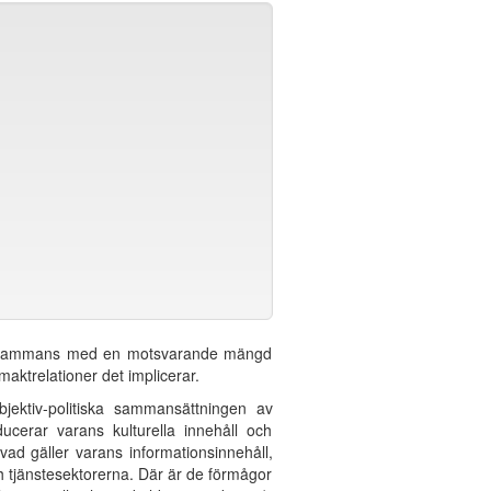
 tillsammans med en motsvarande mängd
 maktrelationer det implicerar.
jektiv-politiska sammansättningen av
ucerar varans kulturella innehåll och
 vad gäller varans informationsinnehåll,
och tjänstesektorerna. Där är de förmågor