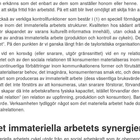
som erkänns som det enbart av dem som anställer honom eller henne. D
t skilja fritid från arbetstid. På ett sätt blir livet omöjligt att skilja från 
å av verkliga kontrollfunktioner som består i (1) en speciell förmåga a
e inom det immateriella arbetets strukturer. Kvaliteten hos sådant arb
 skapandet av varans kulturellt-informativa innehåll), utan också
v andras immateriella arbete (produktion och kontroll av cykeln). De
et”. På den punkten är vi ganska långt från de tayloristiska organisatio
 vid en korsväg (eller snarare, utgör gränssnittet) vid en ny rela
etet och av den sociala relationen till konsumenten materialiseras in
ja kontinuerliga förbättringar inom kommunikationens former och föruts
terialiserar behov, det imaginära, konsumenternas smak etc, och dess
art som produceras av immateriellt arbete (dess väsentliga bruksvärd
m att det inte förstörs av att konsumeras, utan snarare förstorar, för
an skapar då inte arbetskraftens fysiska kapacitet, istället förvandlar d
ial relation” (en relation av uppfinning, produktion och konsumtion). B
de. Verksamheten tydliggör något som det materiella arbetet hade dol
alrelationen.
 immateriella arbetets synergie
riella arbetets cykel utgår från en social arbetskraft som är oberoen