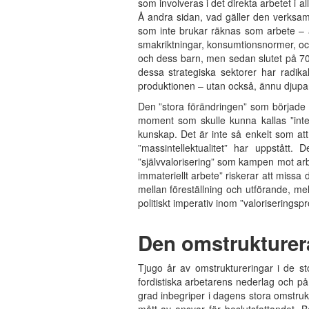
som involveras i det direkta arbetet i 
Å andra sidan, vad gäller den verksamh
som inte brukar räknas som arbete – a
smakriktningar, konsumtionsnormer, oc
och dess barn, men sedan slutet på 70-
dessa strategiska sektorer har radik
produktionen – utan också, ännu djupare
Den ”stora förändringen” som började i 
moment som skulle kunna kallas ”intel
kunskap. Det är inte så enkelt som att
”massintellektualitet” har uppstått
”självvalorisering” som kampen mot arb
immateriellt arbete” riskerar att mis
mellan föreställning och utförande, me
politiskt imperativ inom ”valoriseringsp
Den omstrukturer
Tjugo år av omstruktureringar i de st
fordistiska arbetarens nederlag och på 
grad inbegriper i dagens stora omstrukt