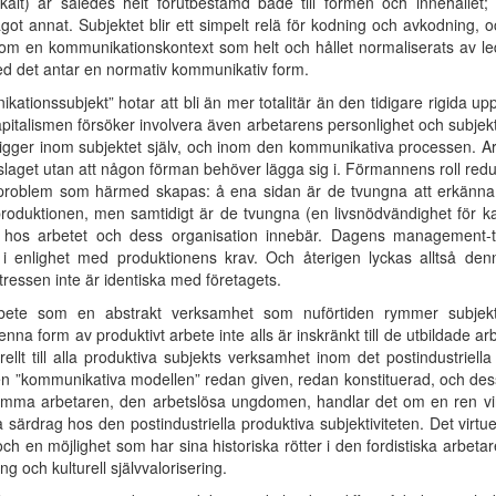
tikalt) är således helt förutbestämd både till formen och innehållet
ågot annat. Subjektet blir ett simpelt relä för kodning och avkodning,
 inom en kommunikationskontext som helt och hållet normaliserats av 
d det antar en normativ kommunikativ form.
ationssubjekt” hotar att bli än mer totalitär än den tidigare rigida u
pitalismen försöker involvera även arbetarens personlighet och subjekti
n ligger inom subjektet själv, och inom den kommunikativa processen. A
laget utan att någon förman behöver lägga sig i. Förmannens roll reduce
et problem som härmed skapas: å ena sidan är de tvungna att erkänna
duktionen, men samtidigt är de tvungna (en livsnödvändighet för kapita
s arbetet och dess organisation innebär. Dagens management-tänk
 i enlighet med produktionens krav. Och återigen lyckas alltså denn
ntressen inte är identiska med företagets.
rbete som en abstrakt verksamhet som nuförtiden rymmer subjektiv
nna form av produktivt arbete inte alls är inskränkt till de utbildade ar
ellt till alla produktiva subjekts verksamhet inom det postindustriel
den ”kommunikativa modellen” redan given, redan konstituerad, och des
a arbetaren, den arbetslösa ungdomen, handlar det om en ren virtu
ärdrag hos den postindustriella produktiva subjektiviteten. Det virtue
och en möjlighet som har sina historiska rötter i den fordistiska arbe
ng och kulturell självvalorisering.