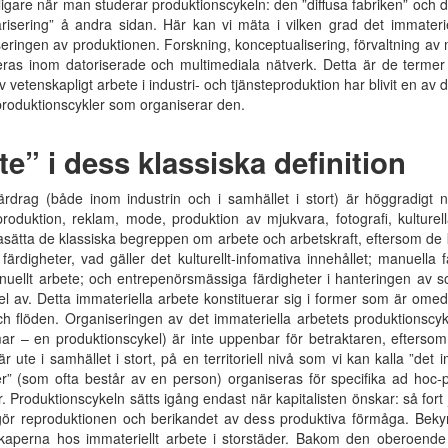
igare när man studerar produktionscykeln: den ”diffusa fabriken” och d
arisering” å andra sidan. Här kan vi mäta i vilken grad det immateri
seringen av produktionen. Forskning, konceptualisering, förvaltning av m
eras inom datoriserade och multimediala nätverk. Detta är de termer
 vetenskapligt arbete i industri- och tjänsteproduktion har blivit en av
e produktionscykler som organiserar den.
te” i dess klassiska definition
ärdrag (både inom industrin och i samhället i stort) är höggradigt
 produktion, reklam, mode, produktion av mjukvara, fotografi, kultur
rågasätta de klassiska begreppen om arbete och arbetskraft, eftersom de
 färdigheter, vad gäller det kulturellt-infomativa innehållet; manuell
manuellt arbete; och entrepenörsmässiga färdigheter i hanteringen av so
 av. Detta immateriella arbete konstituerar sig i former som är omed
ch flöden. Organiseringen av det immateriella arbetets produktionscyke
ar – en produktionscykel) är inte uppenbar för betraktaren, eftersom 
 ute i samhället i stort, på en territoriell nivå som vi kan kalla ”det
” (som ofta består av en person) organiseras för specifika ad hoc-p
r. Produktionscykeln sätts igång endast när kapitalisten önskar: så fort 
gör reproduktionen och berikandet av dess produktiva förmåga. Beky
perna hos immateriellt arbete i storstäder. Bakom den oberoende ”s