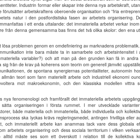
färsentiteter. Industrin formar eller skapar inte denna nya arbetskraft,
ete förutsätter arbetskraftens oberoende organisation och ”fria entrepr
ets natur i den postfordistiska fasen av arbetets organisering.
anfattas i ett enda uttalande: det immateriella arbetet verkar inom
idare från denna gemensamma bas finns det två olika skolor: den ena u
 lösa problemen genom en omdefiniering av marknadens problematik. Ma
munikation inte bara måste ta in samarbete och arbetsintensitet i 
immateriella variabler?) och att man på den grunden kan få in andr
ra sig från de krav på koherens som teorin om generell jämvikt uppställ
unikationen, de spontana synergiernas potentialiteter, autonomin ho
allmän teori som fann materiellt arbete och industriell ekonomi oun
evoltera mot makroekonomin, och den klassiska modellen vittra 
s nya fenomenologi och framförallt det immateriella arbetets uppgån
sätta organiseringen i första rummet. I mer utvecklade varianter
orer, både materiella och immateriella, både individuella och kollek
sprocess ska lyckas krävs regleringsmedel, antingen frivilliga eller au
t, och immateriellt arbete kan anammas tack vare dess globala effe
g om arbetets organisering och dess sociala territorium i vilken verks
alltid måste ses som ett överskott i relation till de kollektiva 