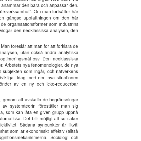
 utan anammar den bara och anpassar den.
enörsverksamhet”. Om man fortsätter här
 Den gängse uppfattningen om den här
 de organisationsformer som industrins
tvidgar den neoklassiska analysen, den
n föreslår att man för att förklara de
analysen, utan också andra analytiska
a optimeringsmål osv. Den neoklassiska
er. Arbetets nya fenomenologier, de nya
s subjekten som ingår, och nätverkens
dvikliga. Idag med den nya situationen
sönder av en ny och icke-reducerbar
g, genom att avskaffa de begränsningar
 av systemteorin föreställer man sig
tiva, som kan låta en given grupp uppnå
tomatiska. Det blir möjligt att se saker
ktivitet. Sådana synpunkter är likväl
amhet som är ekonomiskt effektiv (alltså
kognitionsmekanismerna. Sociologi och