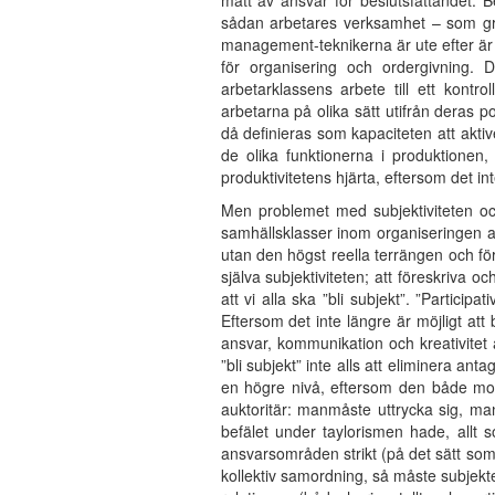
mått av ansvar för beslutsfattandet. 
sådan arbetares verksamhet – som gräns
management-teknikerna är ute efter är a
för organisering och ordergivning. D
arbetarklassens arbete till ett kontrol
arbetarna på olika sätt utifrån deras 
då definieras som kapaciteten att aktiv
de olika funktionerna i produktionen,
produktivitetens hjärta, eftersom det i
Men problemet med subjektiviteten och
samhällsklasser inom organiseringen a
utan den högst reella terrängen och föru
själva subjektiviteten; att föreskriva o
att vi alla ska ”bli subjekt”. ”Partici
Eftersom det inte längre är möjligt att
ansvar, kommunikation och kreativitet 
”bli subjekt” inte alls att eliminera a
en högre nivå, eftersom den både mobi
auktoritär: manmåste uttrycka sig, 
befälet under taylorismen hade, allt s
ansvarsområden strikt (på det sätt so
kollektiv samordning, så måste subjekt