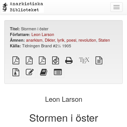
Toggl
navig
Titel:
Stormen i öster
Författare:
Leon Larson
Ämnen:
anarkism
,
Dikter
,
lyrik
,
poesi
,
revolution
,
Staten
Källa:
Tidningen Brand #2½ 1905
plain
A4
Letter
EPUB
Fristående
XeLaTeX
plain
PDF
imposed
imposed
(för
HTML
källa
text
PDF
PDF
mobila
(utskriftsvänlig)
källa
Källfiler
Redigera
Lägg
Select
enheter)
med
denna
till
individual
bilagor
text
denna
parts
text
for
i
the
Leon Larson
bokskaparen
bookbuilder
Stormen i öster