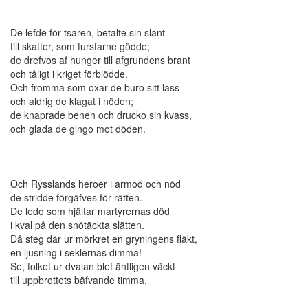
De lefde för tsaren, betalte sin slant
till skatter, som furstarne gödde;
de drefvos af hunger till afgrundens brant
och tåligt i kriget förblödde.
Och fromma som oxar de buro sitt lass
och aldrig de klagat i nöden;
de knaprade benen och drucko sin kvass,
och glada de gingo mot döden.
Och Rysslands heroer i armod och nöd
de stridde förgäfves för rätten.
De ledo som hjältar martyrernas död
i kval på den snötäckta slätten.
Då steg där ur mörkret en gryningens fläkt,
en ljusning i seklernas dimma!
Se, folket ur dvalan blef äntligen väckt
till uppbrottets bäfvande timma.