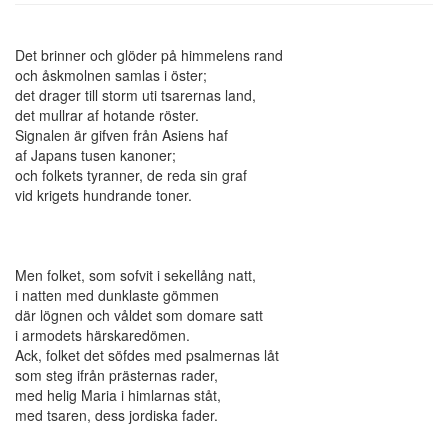
Det brinner och glöder på himmelens rand
och åskmolnen samlas i öster;
det drager till storm uti tsarernas land,
det mullrar af hotande röster.
Signalen är gifven från Asiens haf
af Japans tusen kanoner;
och folkets tyranner, de reda sin graf
vid krigets hundrande toner.
Men folket, som sofvit i sekellång natt,
i natten med dunklaste gömmen
där lögnen och våldet som domare satt
i armodets härskaredömen.
Ack, folket det söfdes med psalmernas låt
som steg ifrån prästernas rader,
med helig Maria i himlarnas ståt,
med tsaren, dess jordiska fader.