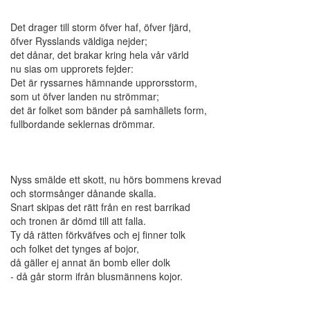
Det drager till storm öfver haf, öfver fjärd,
öfver Rysslands väldiga nejder;
det dånar, det brakar kring hela vår värld
nu sias om upprorets fejder:
Det är ryssarnes hämnande upprorsstorm,
som ut öfver landen nu strömmar;
det är folket som bänder på samhällets form,
fullbordande seklernas drömmar.
Nyss smälde ett skott, nu hörs bommens krevad
och stormsånger dånande skalla.
Snart skipas det rätt från en rest barrikad
och tronen är dömd till att falla.
Ty då rätten förkväfves och ej finner tolk
och folket det tynges af bojor,
då gäller ej annat än bomb eller dolk
- då går storm ifrån blusmännens kojor.