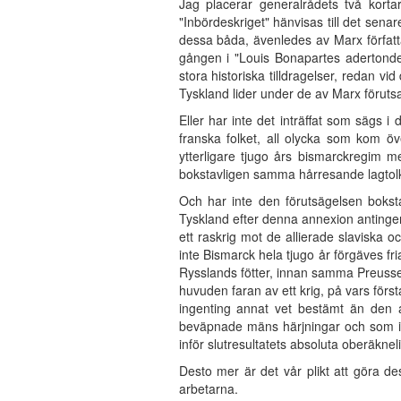
Jag placerar generalrådets två korta
"Inbördeskriget" hänvisas till det sena
dessa båda, ävenledes av Marx författa
gången i "Louis Bonapartes adertonde
stora historiska tilldragelser, redan vi
Tyskland lider under de av Marx förutsa
Eller har inte det inträffat som sägs i
franska folket, all olycka som kom öv
ytterligare tjugo års bismarckregim 
bokstavligen samma hårresande lagtol
Och har inte den förutsägelsen boksta
Tyskland efter denna annexion antingen m
ett raskrig mot de allierade slaviska 
inte Bismarck hela tjugo år förgäves fri
Rysslands fötter, innan samma Preusse
huvuden faran av ett krig, på vars för
ingenting annat vet bestämt än den a
beväpnade mäns härjningar och som int
inför slutresultatets absoluta oberäknel
Desto mer är det vår plikt att göra de
arbetarna.