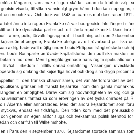
ärnlösa fångarna, vars make ingen skådat sedan de inbördeskrig 
eoisin visade, till vilken vansinnigt grym hämnd den kan uppeggas, s
ntressen och krav. Och dock var 1848 en barnlek mot dess raseri 1871
riatet ännu inte regera Frankrike så var bourgeoisin inte längre i stånd 
plittrad i tre dynastiska partier och ett fjärde republikanskt. Dess inre 
ner - armé, polis, förvaltningsapparat - i besittning och den 2 decemb
 kejsardömet begynte, Frankrike utsögs av ett rövarband politiska och
 som aldrig hade varit möjlig under Louis Philippes trångbröstade och hjä
en. Louis Bonaparte berövade kapitalisterna den politiska makten 
rbetarna mot dem. Men i gengäld gynnade hans regim spekulationen oc
tillväxt i rikedom i hittills oanad omfattning. Visserligen utveckla
grupperade sig omkring det kejserliga hovet och drog sina dryga procent
pellen till den franska chauvinismen, det var återfordrandet av det
republikens gränser. Ett franskt kejsarrike inom den gamla monarkin
 längden en omöjlighet. Därav kom sig nödvändigheten av krig och g
chauvinismens fantasi så som erövringen av det tyska området på Rh
 i Alperna eller annorstädes. Med det andra kejsardömet som förut
styckvis, endast en tidsfråga. Den tiden kom med det preussisk-ö
ck och genom sin egen alltför sluga och tveksamma politik återstod fö
edan och därifrån till Wilhelmshöhe.
onen i Paris den 4 september 1870. Kejsardömet störtade samman som