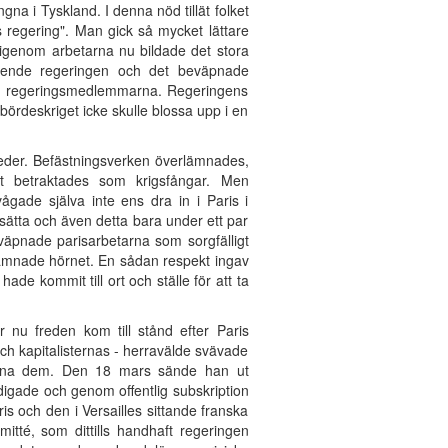
na i Tyskland. I denna nöd tillät folket
s regering". Man gick så mycket lättare
arigenom arbetarna nu bildade det stora
tående regeringen och det beväpnade
l av regeringsmedlemmarna. Regeringens
bördeskriget icke skulle blossa upp i en
 heder. Befästningsverken överlämnades,
t betraktades som krigsfångar. Men
gade själva inte ens dra in i Paris i
 besätta och även detta bara under ett par
väpnade parisarbetarna som sorgfälligt
lämnade hörnet. En sådan respekt ingav
de kommit till ort och ställe för att ta
r nu freden kom till stånd efter Paris
ch kapitalisternas - herravälde svävade
väpna dem. Den 18 mars sände han ut
rdigade och genom offentlig subskription
ris och den i Versailles sittande franska
té, som dittills handhaft regeringen