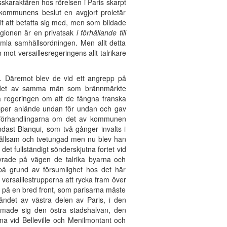
skaraktären hos rörelsen i Paris skarpt
 kommunens beslut en avgjort proletär
t att befatta sig med, men som bildade
igionen är en privatsak
i förhållande till
gamla samhällsordningen. Men allt detta
ot versaillesregeringens allt talrikare
t. Däremot blev de vid ett angrepp på
och det av samma män som brännmärkte
regeringen om att de fångna franska
rupper anlände undan för undan och gav
öt förhandlingarna om det av kommunen
dast Blanqui, som två gånger invalts i
rhållsam och tvetungad men nu blev han
det fullständigt sönderskjutna fortet vid
övrade på vägen de talrika byarna och
på grund av försumlighet hos det här
t versaillestrupperna att rycka fram över
ga på en bred front, som parisarna måste
tåndet av västra delen av Paris, i den
ärmade sig den östra stadshalvan, den
na vid Belleville och Menilmontant och