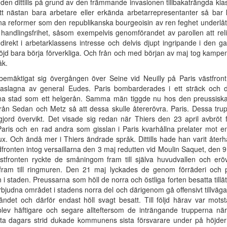
en dittills på grund av den främmande invasionen tillbakaträngda klas
t nästan bara arbetare eller erkända arbetarrepresentanter så bar
na reformer som den republikanska bourgeoisin av ren feghet underlåti
handlingsfrihet, såsom exempelvis genomförandet av parollen att rel
 direkt i arbetarklassens intresse och delvis djupt ingripande i den 
jd bara börja förverkliga. Och från och med början av maj tog kampen m
åk.
 bemäktigat sig övergången över Seine vid Neuilly på Paris västfron
lbakaslagna av general Eudes. Paris bombarderades i ett sträck 
stad som ett helgerån. Samma män tiggde nu hos den preussiska 
från Sedan och Metz så att dessa skulle återerövra. Paris. Dessa t
vgjord övervikt. Det visade sig redan när Thiers den 23 april avbr
aris och en rad andra som gisslan i Paris kvarhållna prelater mot en
. Och ändå mer i Thiers ändrade språk. Dittills hade han varit åte
dfronten intog versaillarna den 3 maj redutten vid Moulin Saquet, den 9 
ästfronten ryckte de småningom fram till själva huvudvallen och er
ram till ringmuren. Den 21 maj lyckades de genom förräderi och 
 i staden. Preussarna som höll de norra och östliga forten besatta tillä
örbjudna området i stadens norra del och därigenom gå offensivt tillvä
ndet och därför endast höll svagt besatt. Till följd härav var mots
t blev häftigare och segare allteftersom de inträngande trupperna n
åtta dagars strid dukade kommunens sista försvarare under på höjder