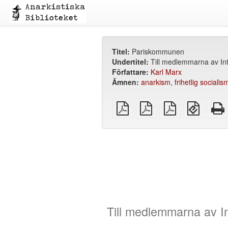
Titel:
Pariskommunen
Undertitel:
Till medlemmarna av Int
Författare:
Karl Marx
Ämnen:
anarkism
,
frihetlig socialis
plain
A4
Letter
EPUB
PDF
imposed
imposed
(för
PDF
PDF
mobila
enheter
Till medlemmarna av In