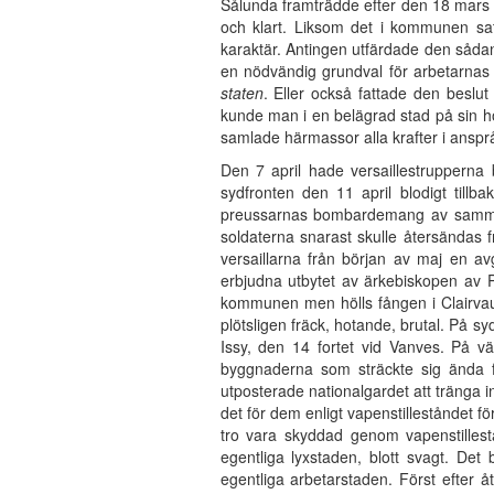
Sålunda framträdde efter den 18 mars d
och klart. Liksom det i kommunen sat
karaktär. Antingen utfärdade den såda
en nödvändig grundval för arbetarnas 
staten
. Eller också fattade den beslut
kunde man i en belägrad stad på sin hö
samlade härmassor alla krafter i anspr
Den 7 april hade versaillestrupperna
sydfronten den 11 april blodigt til
preussarnas bombardemang av samma 
soldaterna snarast skulle återsändas 
versaillarna från början av maj en a
erbjudna utbytet av ärkebiskopen av P
kommunen men hölls fången i Clairvaux
plötsligen fräck, hotande, brutal. På sy
Issy, den 14 fortet vid Vanves. På v
byggnaderna som sträckte sig ända f
utposterade nationalgardet att tränga in
det för dem enligt vapenstilleståndet f
tro vara skyddad genom vapenstillestå
egentliga lyxstaden, blott svagt. De
egentliga arbetarstaden. Först efter 