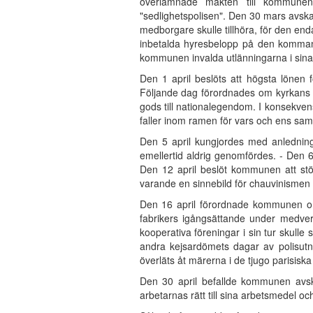
överlämnade makten till kommunen,
"sedlighetspolisen". Den 30 mars avsk
medborgare skulle tillhöra, för den en
inbetalda hyresbelopp på den kommande
kommunen invalda utlänningarna i sina
Den 1 april beslöts att högsta lönen
Följande dag förordnades om kyrkans ski
gods till nationalegendom. I konsekven
faller inom ramen för vars och ens sa
Den 5 april kungjordes med anledning
emellertid aldrig genomfördes. - Den 6
Den 12 april beslöt kommunen att st
varande en sinnebild för chauvinismen 
Den 16 april förordnade kommunen om 
fabrikers igångsättande under medverk
kooperativa föreningar i sin tur skulle
andra kejsardömets dagar av polisutn
överläts åt märerna i de tjugo parisisk
Den 30 april befallde kommunen avska
arbetarnas rätt till sina arbetsmedel oc