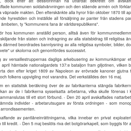
 dock efter att dessförinnan ha utfärdat dekretet om avskaf
affade kommunen soldatvärvningen och den stående armén och förklar
da väpnade makten. Den efterskänkte alla hyror från oktober 1870 till a
 hyrestiden och inställde all försäljning av panter från stadens p
 ämbeten, ty "kommunens fana är världsrepublikens".
 för hos kommunen anställd person, alltså även för kommunmedlemmar
ljande från staten och indragning av alla statsbidrag till religiösa ä
s därmed beordrades bannlysning av alla religiösa symboler, bilder, dog
mvete" ur skolorna och genomfördes successivt.
 av versaillestruppernas dagliga arkebusering av kommunkämpar ett
 april hämtade nationalgardets 137:e bataljon fram giljotinen, vilken b
örta den efter kriget 1809 av Napoleon av erövrade kanoner gjutna
och folkens uppvigling mot varandra. Det verkställdes den 16 maj.
en statistisk beräkning över de av fabrikanterna stängda fabrikern
an av de i fabrikerna sysselsatta arbetarna, vilka skulle förenas i 
 sammanslutas till ett stort förbund. - Den 20 april avskaffades nattar
ämnda individer - arbetarutsugare av första ordningen - som monop
a arrondissementen.
ffande av pantlåneinrättningarna, vilka innebar en privat exploater
h till kredit. - Den 5 maj beslöts riva det botgörarkapell, som byggts för