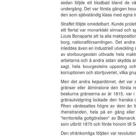
sedan följde ett blodbad bland de v
undergång. Det var första gången bourg
den som självständig klass med egna i
Straffet följde omedelbart. Kunde proleta
sitt flertal var monarkiskt sinnad och s
Louis Bonaparte att ta alla maktpositio
borg, nationalförsamlingen. Det andra
inleddes även en industriell utveckling
av storbourgeoisin utövade hela makt
arbetarna och å andra sidan skydda a
sagt, hela bourgeoisins uppsving och 
korruptionen och stortjuveriet, vilka 
Men det andra kejsardömet, det var ap
gränser eller åtminstone den första 
beskurna gränserna av år 1815, var i
gränsutvidgning lockade den franska 
Rhen värdesattes högre av dem än tio
rhenstranden, hela på en gång eller 
"territoriella gottgörelsen" av Bismar
som utbröt 1870 och förde honom till S
Den ofrånkomliga följden var revoluti