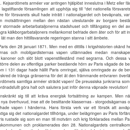
. Kejsardömets arméer var antingen hjälplöst inneslutna i Metz eller fång
agstiftande församlingen att upphöja sig till "det nationella försvaret
 för försvarets skull hade inträtt i nationalgardet och beväpnats, v
kom motsättningen mellan den nästan uteslutande av borgare bes
tober stormade arbetarbataljonerna stadshuset och tillfångatog en de
några kälkborgarbataljoners mellankomst befriade dem åter och för att in
ät man den hittillsvarande regeringen stanna i sitt ämbete.
Paris den 28 januari 1871. Men med en dittills i krigshistorien okänd
pernas och mobilgardisternas vapen utlämnades medan manskape
 kanoner och slöt blott vapenstillestånd med segrarna. Och dessa vå
 till större delen av offentliga parker bestående hörn av Paris vågade de
m i 131 dagar hade hållit Paris omringat, själva omringade av de be
rskred de trånga gränserna för det åt den främmande erövraren över
ardömets samtliga arméer sträckt vapen! De preussiska junkrarna som ha
dnadsfullt göra halt och salutera just inför denna väpnade revolution!
nskränkt sig till att kräva energisk fortsättning av kampen. Men nä
s nya överhuvud, inse att de besittande klassernas - storgodsägarnas o
u hade vapen i händerna. Hans första verk var ett försök att av
tiga sig det nationalgardet tillhöriga, under belägringen av Paris förfä
Paris rustade sig som en man till motvärn och krig förklarades mellan Pa
skommunen och proklamerades den 28. Nationalgardets centralkommit