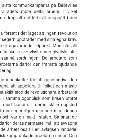
de sista kommunkämparna på Bellevilles
lrådets möte detta arbete, i vilket
a drag att det förblivit ouppnått i den
försatt i det läget att ingen revolution
ter segern uppträder med sina egna krav.
vid ifrågavarande tidpunkt. Men när allt
ta skulle ske visste man givetvis inte.
 samhällsordningen. De arbetare som
 arbetarna därför den främsta bjudande
derlag.
eformbanketter för att genomdriva den
na att appellera till folket och måste
 skikt stod de revolutionära arbetarna
e. I samma ögonblick som krisen utbröt
en med honom. I deras ställe uppstod
 Vad man egentligen menade med denna
n och var en makt i staten. Så snart de
r därför deras närmaste mål att avväpna
e arbetslösa till en avlägsen landsdel
eroisk kamp dukade arbetarna under. Och