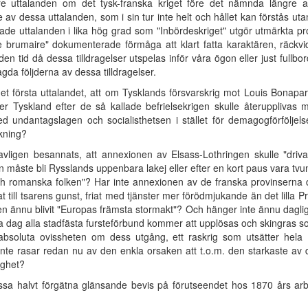
re uttalanden om det tysk-franska kriget före det nämnda längre arb
re av dessa uttalanden, som i sin tur inte helt och hållet kan förstås u
de uttalanden i lika hög grad som "Inbördeskriget" utgör utmärkta pro
 brumaire" dokumenterade förmåga att klart fatta karaktären, räckvi
d den tid då dessa tilldragelser utspelas inför våra ögon eller just fullb
gda följderna av dessa tilldragelser.
 det första uttalandet, att om Tysklands försvarskrig mot Louis Bonapart
er Tyskland efter de så kallade befrielsekrigen skulle återupplivas m
med undantagslagen och socialisthetsen i stället för demagogförfölj
kning?
vligen besannats, att annexionen av Elsass-Lothringen skulle "driv
åste bli Rysslands uppenbara lakej eller efter en kort paus vara tvunget 
och romanska folken"? Har inte annexionen av de franska provinserna 
at till tsarens gunst, friat med tjänster mer förödmjukande än det lilla P
n ännu blivit "Europas främsta stormakt"? Och hänger inte ännu dagl
sta dag alla stadfästa fursteförbund kommer att upplösas och skingras s
bsoluta ovissheten om dess utgång, ett raskrig som utsätter hela E
e rasar redan nu av den enkla orsaken att t.o.m. den starkaste av d
ighet?
ssa halvt förgätna glänsande bevis på förutseendet hos 1870 års arbeta