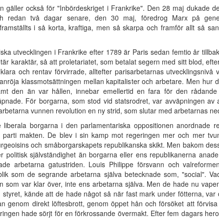
en gäller också för "Inbördeskriget i Frankrike". Den 28 maj dukade 
ch redan två dagar senare, den 30 maj, föredrog Marx på genera
amställts i så korta, kraftiga, men så skarpa och framför allt så sann
a utvecklingen i Frankrike efter 1789 är Paris sedan femtio år tillbaka 
etär karaktär, så att proletariatet, som betalat segern med sitt blod, ef
lara och rentav förvirrade, alltefter parisarbetarnas utvecklingsnivå 
anröja klassmotsättningen mellan kapitalister och arbetare. Men hur det
mt den än var hållen, innebar emellertid en fara för den rådande
väpnade. För borgarna, som stod vid statsrodret, var avväpningen av
v arbetarna vunnen revolution en ny strid, som slutar med arbetarnas ne
liberala borgarna i den parlamentariska oppositionen anordnade r
as parti makten. De blev i sin kamp mot regeringen mer och mer tvung
urgeoisins och småborgarskapets republikanska skikt. Men bakom dessa
politisk självständighet än borgarna eller ens republikanerna anad
ade arbetarna gatustriden. Louis Philippe försvann och valreform
blik som de segrande arbetarna själva betecknade som, "social".
gen som var klar över, inte ens arbetarna själva. Men de hade nu vape
d styret, kände att de hade något så när fast mark under fötterna, va
 genom direkt löftesbrott, genom öppet hån och försöket att förvisa d
geringen hade sörjt för en förkrossande övermakt. Efter fem dagars h