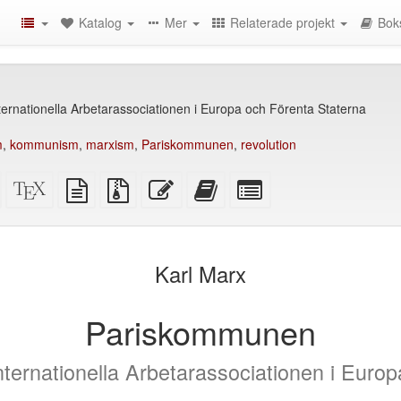
Katalog
Mer
Relaterade projekt
Bok
ernationella Arbetarassociationen i Europa och Förenta Staterna
m
,
kommunism
,
marxism
,
Pariskommunen
,
revolution
Fristående
XeLaTeX
plain
Källfiler
Redigera
Lägg
Select
HTML
källa
text
med
denna
till
individual
(utskriftsvänlig)
källa
bilagor
text
denna
parts
)
text
for
i
the
Karl Marx
bokskaparen
bookbuilder
Pariskommunen
ternationella Arbetarassociationen i Euro