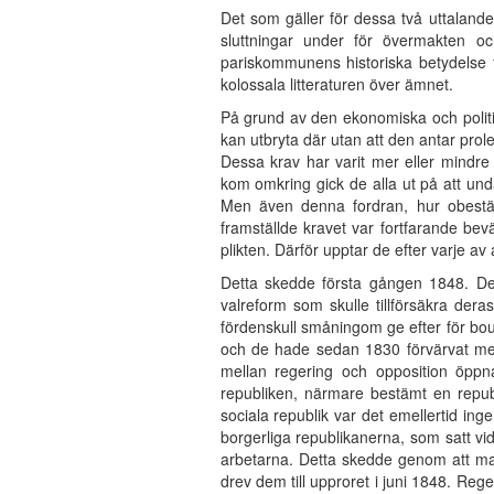
Det som gäller för dessa två uttaland
sluttningar under för övermakten o
pariskommunens historiska betydelse fr
kolossala litteraturen över ämnet.
På grund av den ekonomiska och politisk
kan utbryta där utan att den antar prol
Dessa krav har varit mer eller mindre k
kom omkring gick de alla ut på att und
Men även denna fordran, hur obestä
framställde kravet var fortfarande be
plikten. Därför upptar de efter varje a
Detta skedde första gången 1848. De 
valreform som skulle tillförsäkra der
fördenskull småningom ge efter för bo
och de hade sedan 1830 förvärvat mer 
mellan regering och opposition öppn
republiken, närmare bestämt en repu
sociala republik var det emellertid in
borgerliga republikanerna, som satt vi
arbetarna. Detta skedde genom att man
drev dem till upproret i juni 1848. Re