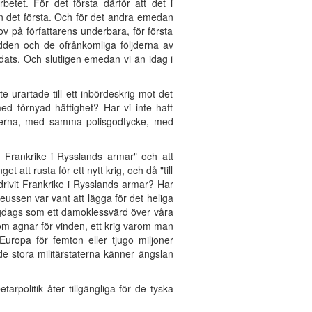
etet. För det första därför att det i
tan det första. Och för det andra emedan
v på författarens underbara, för första
dden och de ofrånkomliga följderna av
ordats. Och slutligen emedan vi än idag i
e urartade till ett inbördeskrig mot det
ed förnyad häftighet? Har vi inte haft
elserna, med samma polisgodtycke, med
a Frankrike i Rysslands armar" och att
att rusta för ett nytt krig, och då "till
drivit Frankrike i Rysslands armar? Har
reussen var vant att lägga för det heliga
igdags som ett damoklessvärd över våra
om agnar för vinden, ett krig varom man
uropa för femton eller tjugo miljoner
e stora militärstaterna känner ängslan
rpolitik åter tillgängliga för de tyska