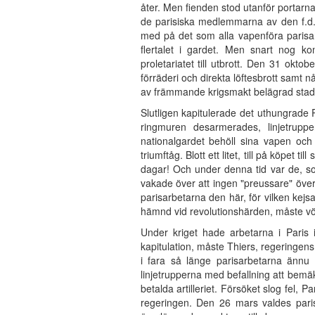
åter. Men fienden stod utanför portarna
de parisiska medlemmarna av den f.d. l
med på det som alla vapenföra parisare
flertalet i gardet. Men snart nog 
proletariatet till utbrott. Den 31 ok
förräderi och direkta löftesbrott samt 
av främmande krigsmakt belägrad stad l
Slutligen kapitulerade det uthungrade 
ringmuren desarmerades, linjetrup
nationalgardet behöll sina vapen och
triumftåg. Blott ett litet, till på köpet
dagar! Och under denna tid var de, so
vakade över att ingen "preussare" öve
parisarbetarna den här, för vilken kejs
hämnd vid revolutionshärden, måste vör
Under kriget hade arbetarna i Paris i
kapitulation, måste Thiers, regeringen
i fara så länge parisarbetarna änn
linjetrupperna med befallning att bemäk
betalda artilleriet. Försöket slog fel, 
regeringen. Den 26 mars valdes pari