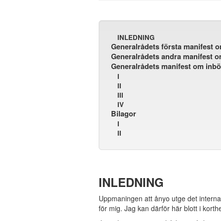
INLEDNING
Generalrådets första manifest o
Generalrådets andra manifest om
Generalrådets manifest om inbör
I
II
III
IV
Bilagor
I
II
INLEDNING
Uppmaningen att ånyo utge det internat
för mig. Jag kan därför här blott i kor