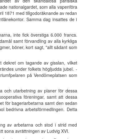
fandet av den skandalösa parisiska
ade nationalgardet, som alla vapenföra
pril 1871 med tillgodoräknande av redan
antlånekontor. Samma dag insattes de i
na, inte fick överstiga 6.000 francs.
ndamål samt förvandling av alla kyrkliga
mer, böner, kort sagt, "allt sådant som
 dekret om tagande av gisslan, vilket
rändes under folkets högljudda jubel. -
 triumfpelaren på Vendômeplatsen som
a och utarbetning av planer för dessa
kooperativa föreningar, samt att dessa
betet för bageriarbetarna samt den sedan
ol bedrivna arbetsförmedlingen. Detta
ing av arbetarna och stod i strid med
 att sona avrättningen av Ludvig XVI.