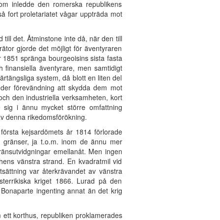
som inledde den romerska republikens
å fort proletariatet vågar uppträda mot
.
till det. Åtminstone inte då, när den till
trätor gjorde det möjligt för äventyraren
er 1851 spränga bourgeoisins sista fasta
 finansiella äventyrare, men samtidigt
rtängsliga system, då blott en liten del
under förevändning att skydda dem mot
h den industriella verksamheten, kort
de sig i ännu mycket större omfattning
 av denna rikedomsförökning.
 första kejsardömets år 1814 förlorade
s gränser, ja t.o.m. inom de ännu mer
ränsutvidgningar emellanåt. Men ingen
ens vänstra strand. En kvadratmil vid
sättning var återkrävandet av vänstra
sterrikiska kriget 1866. Lurad på den
r Bonaparte ingenting annat än det krig
 ett korthus, republiken proklamerades