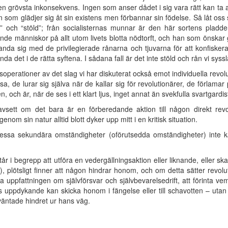
ll den grövsta inkonsekvens. Ingen som anser dådet i sig vara rätt kan ta 
 som glädjer sig åt sin existens men förbannar sin födelse. Så låt oss 
ån” och “stöld”; från socialisternas munnar är den här sortens plad
tande människor på allt utom livets blotta nödtorft, och han som önskar
landa sig med de privilegierade rånarna och tjuvarna för att konfiske
 det i de rätta syftena. I sådana fall är det inte stöld och rån vi syss
operationer av det slag vi har diskuterat också emot individuella revol
sa, de lurar sig själva när de kallar sig för revolutionärer, de förlamar
, och är, när de ses i ett klart ljus, inget annat än svekfulla svartgardis
avsett om det bara är en förberedande aktion till någon direkt revolu
m sin natur alltid blott dyker upp mitt i en kritisk situation.
t dessa sekundära omständigheter (oförutsedda omständigheter) inte 
år i begrepp att utföra en vedergällningsaktion eller liknande, eller s
), plötsligt finner att någon hindrar honom, och om detta sätter revolut
iga uppfattningen om självförsvar och självbevarelsedrift, att förinta 
s uppdykande kan skicka honom i fängelse eller till schavotten – utan
väntade hindret ur hans väg.