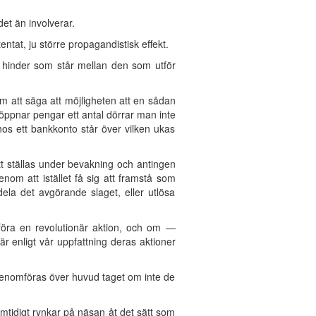
et än involverar.
entat, ju större propagandistisk effekt.
a hinder som står mellan den som utför
m att säga att möjligheten att en sådan
öppnar pengar ett antal dörrar man inte
os ett bankkonto står över vilken ukas
tt ställas under bevakning och antingen
nom att istället få sig att framstå som
ela det avgörande slaget, eller utlösa
omföra en revolutionär aktion, och om —
r enligt vår uppfattning deras aktioner
t genomföras över huvud taget om inte de
mtidigt rynkar på näsan åt det sätt som