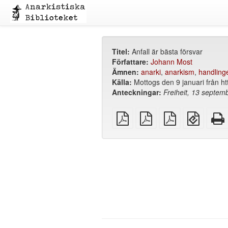
Titel:
Anfall är bästa försvar
Författare:
Johann Most
Ämnen:
anarki
,
anarkism
,
handling
Källa:
Mottogs den 9 januari från ht
Anteckningar:
Freiheit, 13 septem
plain
A4
Letter
EPUB
PDF
imposed
imposed
(för
PDF
PDF
mobila
enheter