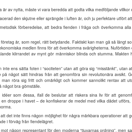
är av nytta, måste vi vara beredda att godta vilka medföljande villkor d
acerad den skjutne eller sprängde i luften är, och ju perfektare utfört att
metodisk förberedelse, att bedra fienden i fråga och överkomma all
retag är, som regel, rätt betydande. Faktiskt kan man gå så långt so
ekonomiska medlen finns för att överkomma svårigheterna. Nuförtiden 
lande klirrandet av mynt gör människor blinda och stumma. Makten h
nte ens sätta foten i “sociteten” utan att göra sig “misstänkt”, utan a
 på något sätt hindras från att genomföra sin revolutionära avsikt. Ge
man röra sig fritt och omärkligt och kommer sannolikt rentav att utd
 något bra gömställe.
 idéer som dessa, ifall de beslutar att riskera sina liv för att gen
 en droppe i havet – de konfiskerar de medel med vilka dådet utförs, ä
bnorma.
m att det inte finns någon möjlighet för några märkbara operationer at
de i förväg från fiendelägret.
n mot någon representant för den moderna “tjuvarnas ordning”, men sa