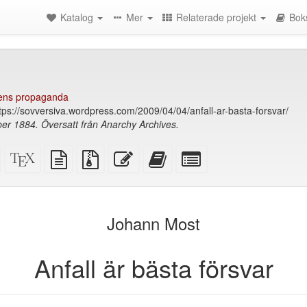
Katalog
Mer
Relaterade projekt
Bok
ens propaganda
tps://sovversiva.wordpress.com/2009/04/04/anfall-ar-basta-forsvar/
ber 1884. Översatt från Anarchy Archives.
Fristående
XeLaTeX
plain
Källfiler
Redigera
Lägg
Select
HTML
källa
text
med
denna
till
individual
(utskriftsvänlig)
källa
bilagor
text
denna
parts
)
text
for
i
the
Johann Most
bokskaparen
bookbuilder
Anfall är bästa försvar