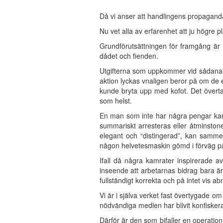
Då vi anser att handlingens propaganda 
Nu vet alla av erfarenhet att ju högre pl
Grundförutsättningen för framgång är 
dådet och fienden.
Utgifterna som uppkommer vid sådana fö
aktion lyckas vnaligen beror på om de 
kunde bryta upp med kofot. Det överta
som helst.
En man som inte har några pengar kan i
summariskt arresteras eller åtminstone
elegant och “distingerad”, kan samme 
någon helvetesmaskin gömd i förväg på
Ifall då några kamrater inspirerade av
inseende att arbetarnas bidrag bara är
fullständigt korrekta och på intet vis a
Vi är i själva verket fast övertygade o
nödvändiga medlen har blivit konfiskera
Därför är den som bifaller en operatio