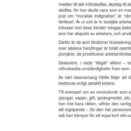
medlen till det införskaffas, skyldig ti
skaffas, för han skulle vara som en man
prat om “moralisk indignation” åt “r
tänkbart. År ut och år in bestjäls arbe
intresse mot dess fiender tvingas beb
som har skapats av arbetare, och använda
Därför är de som fördömer finansierings
över sådana handlingar är totalt oseriö
pionjärer, de prostituerar arbetarrörelsen
Dessutom, i varje “illegal” aktion – o
oförutsedda omständigheter fram som geno
Av vårt resonemang hittills följer at
bedömas enligt särskilt kriterie.
Till exempel: om en revolutionär som st
(pengar, vapen, gift, sprängmedel, etc.
han inte bara rätten, utifrån den vanl
sitt ingripande – för den här personen
sak han kämpar för att sopa bort det o