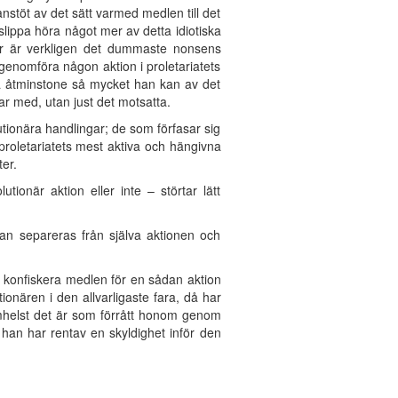
anstöt av det sätt varmed medlen till det
slippa höra något mer av detta idiotiska
der är verkligen det dummaste nonsens
 genomföra någon aktion i proletariatets
ra åtminstone så mycket han kan av det
lar med, utan just det motsatta.
utionära handlingar; de som förfasar sig
 proletariatets mest aktiva och hängivna
ter.
tionär aktion eller inte – störtar lätt
kan separeras från själva aktionen och
ka konfiskera medlen för en sådan aktion
ionären i den allvarligaste fara, då har
vemhelst det är som förrått honom genom
 han har rentav en skyldighet inför den