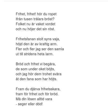
Frihet, frihet! hör du ropet
ifrån tusen trälars bröst?
Folket nu är vaket vordet
och nu höjer det sin röst.
Frihetsfanan stolt syns vaja,
höjd den är av kraftig arm.
Fler och fler jag ser den samla
ut till stridens heta larm.
Bröd och frihet vi begära,
de som under oket böjts,
och jag hör dem trohet svära
åt den fana som har höjts.
Fram du djärva frihetsskara,
fram för frihet och för bröd.
Må din lösen alltid vara
- seger eller död!