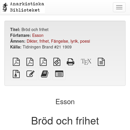
Toggl
navig
Titel:
Bröd och frihet
Författare:
Esson
Ämnen:
Dikter
,
frihet
,
Fängelse
,
lyrik
,
poesi
Källa:
Tidningen Brand #21 1909
plain
A4
Letter
EPUB
Fristående
XeLaTeX
plain
PDF
imposed
imposed
(för
HTML
källa
text
PDF
PDF
mobila
(utskriftsvänlig)
källa
Källfiler
Redigera
Lägg
Select
enheter)
med
denna
till
individual
bilagor
text
denna
parts
text
for
i
the
Esson
bokskaparen
bookbuilder
Bröd och frihet