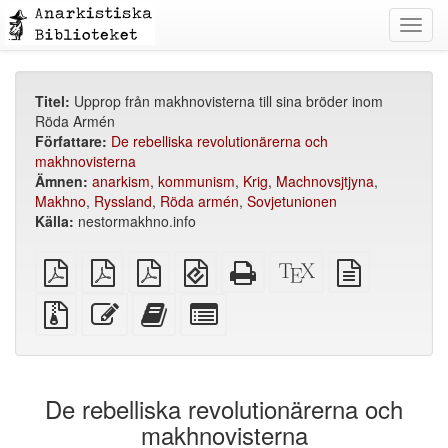
Toggl
navig
Titel:
Upprop från makhnovisterna till sina bröder inom
Röda Armén
Författare:
De rebelliska revolutionärerna och
makhnovisterna
Ämnen:
anarkism
,
kommunism
,
Krig
,
Machnovsjtjyna
,
Makhno
,
Ryssland
,
Röda armén
,
Sovjetunionen
Källa:
nestormakhno.info
plain
A4
Letter
EPUB
Fristående
XeLaTeX
plain
PDF
imposed
imposed
(för
HTML
källa
text
PDF
PDF
mobila
(utskriftsvänlig)
källa
Källfiler
Redigera
Lägg
Select
enheter)
med
denna
till
individual
bilagor
text
denna
parts
text
for
i
the
De rebelliska revolutionärerna och
bokskaparen
bookbuilder
makhnovisterna