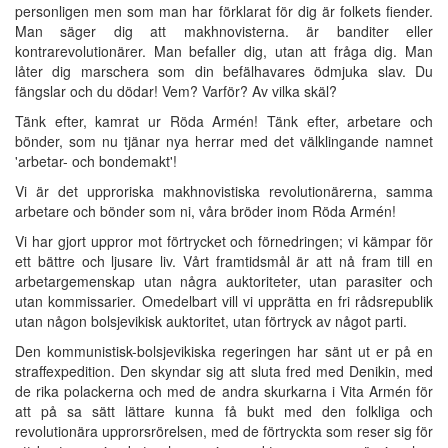
personligen men som man har förklarat för dig är folkets fiender.
Man säger dig att makhnovisterna. är banditer eller
kontrarevolutionärer. Man befaller dig, utan att fråga dig. Man
låter dig marschera som din befälhavares ödmjuka slav. Du
fängslar och du dödar! Vem? Varför? Av vilka skäl?
Tänk efter, kamrat ur Röda Armén! Tänk efter, arbetare och
bönder, som nu tjänar nya herrar med det välklingande namnet
'arbetar- och bondemakt'!
Vi är det upproriska makhnovistiska revolutionärerna, samma
arbetare och bönder som ni, våra bröder inom Röda Armén!
Vi har gjort uppror mot förtrycket och förnedringen; vi kämpar för
ett bättre och ljusare liv. Vårt framtidsmål är att nå fram till en
arbetargemenskap utan några auktoriteter, utan parasiter och
utan kommissarier. Omedelbart vill vi upprätta en fri rådsrepublik
utan någon bolsjevikisk auktoritet, utan förtryck av något parti.
Den kommunistisk-bolsjevikiska regeringen har sänt ut er på en
straffexpedition. Den skyndar sig att sluta fred med Denikin, med
de rika polackerna och med de andra skurkarna i Vita Armén för
att på sa sätt lättare kunna få bukt med den folkliga och
revolutionära upprorsrörelsen, med de förtryckta som reser sig för