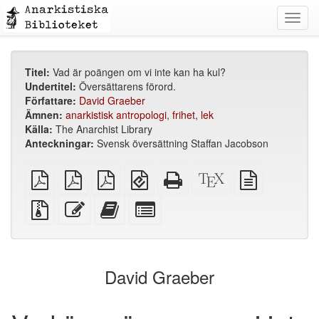
Toggl
navig
Titel:
Vad är poängen om vi inte kan ha kul?
Undertitel:
Översättarens förord.
Författare:
David Graeber
Ämnen:
anarkistisk antropologi
,
frihet
,
lek
Källa:
The Anarchist Library
Anteckningar:
Svensk översättning Staffan Jacobson
plain
A4
Letter
EPUB
Fristående
XeLaTeX
plain
PDF
imposed
imposed
(för
HTML
källa
text
PDF
PDF
mobila
(utskriftsvänlig)
källa
Källfiler
Redigera
Lägg
Select
enheter)
med
denna
till
individual
bilagor
text
denna
parts
text
for
i
the
David Graeber
bokskaparen
bookbuilder