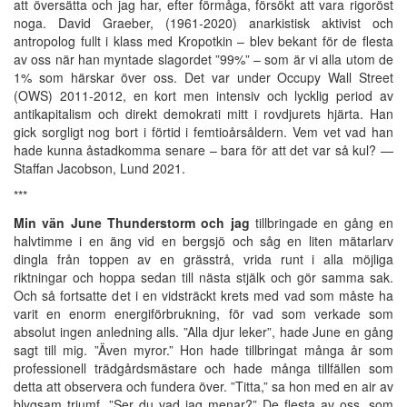
att översätta och jag har, efter förmåga, försökt att vara rigoröst
noga. David Graeber, (1961-2020) anarkistisk aktivist och
antropolog fullt i klass med Kropotkin – blev bekant för de flesta
av oss när han myntade slagordet ”99%” – som är vi alla utom de
1% som härskar över oss. Det var under Occupy Wall Street
(OWS) 2011-2012, en kort men intensiv och lycklig period av
antikapitalism och direkt demokrati mitt i rovdjurets hjärta. Han
gick sorgligt nog bort i förtid i femtioårsåldern. Vem vet vad han
hade kunna åstadkomma senare – bara för att det var så kul? —
Staffan Jacobson, Lund 2021.
***
Min vän June Thunderstorm och jag
tillbringade en gång en halvtimme i en äng vid en bergsjö och såg en liten mätarlarv dingla från toppen av en grässtrå, vrida runt i alla möjliga riktningar och hoppa sedan till nästa stjälk och gör samma sak. Och så fortsatte det i en vidsträckt krets med vad som måste ha varit en enorm energiförbrukning, för vad som verkade som absolut ingen anledning alls. ”Alla djur leker”, hade June en gång sagt till mig. ”Även myror.” Hon hade tillbringat många år som professionell trädgårdsmästare och hade många tillfällen som detta att observera och fundera över. ”Titta,” sa hon med en air av blygsam triumf. ”Ser du vad jag menar?” De flesta av oss, som hörde denna historia, skulle kräva bevis. Hur vet vi att masken lekte? Kanske var de osynliga cirklar som det spårade i luften egentligen bara en sökande efter något okänt slags byte. Eller en parningsritual. Kan vi bevisa att de inte var det? Även om masken lekte, hur vet vi att denna form av lek inte tjänade något ytterst praktiskt syfte: träning eller självträning för en eventuell framtida mätarlarvs nödsituation? Detta skulle också vara reaktionen från de flesta professionella etologer. Generellt sett anses en analys av djurbeteende inte vara vetenskaplig om inte djuret åtminstone tyst antas fungera enligt samma medel / slutberäkningar som man skulle tillämpa på ekonomiska transaktioner. Enligt detta antagande måste en energiförbrukning riktas mot något mål, oavsett om det är att skaffa mat, säkra territorium, uppnå dominans eller maximera reproduktiv framgång – såvida man inte absolut kan bevisa att det inte är det, och absoluta bevis i sådana frågor är, som man kan föreställa sig, mycket svåra att få tag på. Jag måste betona här att det inte spelar någon roll vilken typ av teori om djurmotivation en forskare kan omfatta: vad hon tror att ett djur tänker, om hon tror att ett djur kan sägas ”tänka” någonting alls. Jag säger inte att etologer faktiskt tror att djur helt enkelt är rationella beräkningsmaskiner. Jag säger helt enkelt att etologer har boxat in sig i en värld där det kan vara vetenskapligt att ge en förklaring av beteende i rationella termer – vilket i sin tur innebär att beskriva ett djur som om det var en beräknande ekonomisk aktör som försöker maximera någon form av jag-intresse – oavsett vad deras teori om djurpsykologi, eller motivation, kan vara. Därför anses existensen av djurs lek vara något av en intellektuell skandal. Det är underskattat, och de som studerar det ses som milt excentriska. Som med många vagt hotfulla, spekulativa föreställningar införs svårigheter för tillfredsställande kriterier för att bevisa djurs lek, och även när det erkänns kan forskningen oftare än ej kannibalisera sina egna insikter genom att försöka visa att lek måste ha en lite långöverlevnads- eller reproduktiv funktion. Trots allt detta tvingas de som undersöker saken alltid att dra slutsatsen att lek finns över hela djuruniversat. Och existerar inte bara bland sådana ökända oseriösa varelser som apor, delfiner eller valpar, utan bland sådana osannolika arter som grodor, karpar, salamandrar, krabbor och ja, till och med myror – som inte bara bedriver oseriösa aktiviteter som individer utan också har observerats sedan 1800-talet att ordna låtsasbråk, uppenbarligen bara för skojs skull. Varför leker djur? Tja, varför skulle de inte? Den verkliga frågan är: Varför uppträder förekomsten av handlingar som utförs för det rena nöjet att agera, utövandet av krafter för det rena nöjet att utöva dem, som mystiska? Vad säger det om oss själva att vi instinktivt antar att de är det? De missanpassades överlevnad. Tendensen i populärt tänkande att se den biologiska världen ekonomiskt var närvarande vid 1800-talets början i darwinistisk vetenskap. Charles Darwin lånade trots allt termen ”de starkastes överlevnad” från sociologen Herbert Spencer, han som älskade robber barons. Spencer blev i sin tur slagen av hur mycket de krafter som driver naturligt urval i On the Origin of Species stämde med hans egna laissez-faire-ekonomiska teorier. Konkurrens om resurser, rationell beräkning av fördelar och gradvis utrotning av de svaga ansågs vara universums främsta imperativ. Insatserna för denna nya syn på naturen som arena för en brutal kamp för existensen var höga och invändningar registrerades mycket tidigt. En alternativ skola för darwinism uppstod i Ryssland som betonade samarbete, inte konkurrens, som drivkraften för evolutionär förändring. År 1902 hittade detta synsätt sin röst i en populär bok, Mutual Aid: A Factor of Evolution, av de revolutionära anarkistpamfletternas författare Peter Kropotkin. I en eftertrycklig replik till socialdarwinisterna hävdade Kropotkin att hela den teoretiska grunden för socialdarwinism var fel: de arter som samarbetar mest effektivt tenderar att vara de mest konkurrenskraftiga på lång sikt. Kropotkin, född som prins (han avstod från titeln som ung man), tillbringade många år i Sibirien som naturforskare och geograf innan han fängslades för revolutionär agitation och flydde till London. Boken ”Ömsesidig hjälp” växte fram från en serie uppsatser skrivna som svar på Thomas Henry Huxley, en välkänd socialdarwinist, och sammanfattade den ryska insikten för dagen som var att även om konkurrens utan tvekan var en faktor som driver både naturlig och social utveckling, var samarbetets roll i slutändan avgörande. Den ryska utmaningen togs ganska allvarligt av biologin på 1900-talet – särskilt inom den framväxande underdisciplinen evolutionär psykologi – även om den sällan nämndes med namn. Den kom istället att underordnas det bredare ”altruismproblemet” – en annan fras lånad från ekonomerna, och en som spridits till argument bland ”rationella val”-teoretiker inom samhällsvetenskapen. Det var frågan som redan oroade Darwin: Varför skulle djur någonsin offra sin individuella fördel för andra? Eftersom ingen kan förneka att de ibland gör det. Varför ska ett flockdjur dra potentiellt dödlig uppmärksamhet på sig själv genom att varna sina kamrater om att ett rovdjur kommer? Varför ska arbetarbin döda sig själva för att skydda sin bikupa? Om att fördjupa en vetenskaplig förklaring av något beteende innebär att tillskriva det rationella, maximala motiv, vad var det just ett kamikaze-bi försökte maximera? Vi känner alla till det slutliga svaret, vilket upptäckten av gener gjorde möjligt. Djur försökte helt enkelt maximera spridningen av sina egna genetiska koder. Märkligt nog utvecklades denna uppfattning – som så småningom kallades neodarwinistisk – till stor del av personer som ansåg sig vara radikaler av ett eller annat slag. Jack Haldane, en marxistisk biolog, försökte redan irritera moralister på 1930-talet genom att säga att han, som alla biologiska enheter, gärna skulle offra sitt liv för ”två bröder eller åtta kusiner.” Denna tankegång kom med den militanta ateisten Richard Dawkins bok The Selfish Gene – ett verk som insisterade på att alla biologiska enheter bäst uppfattades som ”trångsynta robotar”, programmerade med genetiska koder som, av någon anledning ingen riktigt kunde förklara, agerade som ”framgångsrika Chicago-gangsters” och utvidgade sitt territorium hänsynslöst i en oändlig önskan att föröka sig. Sådana beskrivningar motiverades vanligtvis med anmärkningar som: ”Naturligtvis är detta bara en metafor, gener vill egentligen ingenting eller gör någonting.” Men i verkligheten drevs neodarwinisterna praktiskt taget till dessa slutsatser av sitt ursprungliga antagande: att vetenskapen kräver en rationell förklaring, att detta innebär att tillskriva rationella motiv till allt beteende, och att en verkligt rationell motivation bara kan vara en som, om den observeras hos människor, normalt skulle beskrivas som själviskhet eller girighet. Som ett resultat gick neodarwinisterna ännu längre än den viktorianska varianten. Om socialdarwinister från gamla skolor som Herbert Spencers betraktade naturen som en marknadsplats, om än en ovanlig sådan, var den nya versionen helt kapitalistisk. Neo-darwinisterna antog inte bara en kamp för överlevnad, utan ett universum av rationell beräkning som drivs av ett uppenbarligen irrationellt tvång till obegränsad tillväxt. Detta är hur som helst den ryska utmaningen. Kropotkins faktiska argument är mycket mer intressanta. Mycket av dem handlar till exempel om hur djurens samarbete ofta inte har något att göra med överlevnad eller reproduktion, utan är en form av nöje i sig. ”Att flyga i flockar bara för nöjets skull är ganska vanligt bland alla slags fåglar”, skriver han. Kropotkin multiplicerar exempel på social lek: ett par gamar som rullar runt för sin egen underhållning, harar som är så angelägna om att boxa med andra arter att de ibland (och oklokt) närmar sig rävar, flockar av fåglar som utför militära manövrer, grupper av ekorrar som samlas för brottning och liknande lekar. Vi vet för närvarande att alla djur – det börjar med myrorna, går vidare till fåglarna och slutar med de högsta däggdjuren, älskar lekar, att brottas, springa efter varandra, försöker fånga varandra, retas med varandra, och så vidare. Och medan många scenarior så att säga är en skola för ungas rätta beteende i det mogna livet, finns det andra som, förutom deras utilitaristiska syften, tillsammans med dans och sång bara är manifestationer av ett överskott av krafter – ”Livsglädjen” och en önskan att på något eller annat sätt kommunicera med andra individer av samma eller av andra arter – kort sagt, en manifestation av sällskaplighet som är kännetecknande för hela djurvärlden. Att utöva sin kapacitet i sin fulla utsträckning är att njuta av sin egen existens, och med sällskapliga varelser förstärks sådana nöjen proportionellt när de utförs i sällskap. Ur det ryska perspektivet behöver detta inte förklaras. Det är helt enkelt vad livet är. Vi behöver inte förklara varför varelser vill leva. Livet är ett mål i sig själv. Och om det att leva i själva verket består av att ha krafter – att springa, hoppa, slåss, flyga genom luften – så behöver inte heller