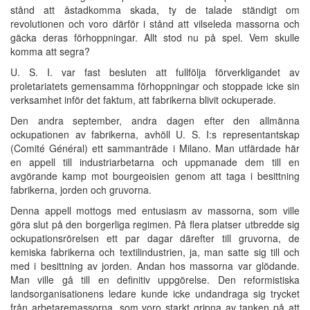
stånd att åstadkomma skada, ty de talade ständigt om
revolutionen och voro därför i stånd att vilseleda massorna och
gäcka deras förhoppningar. Allt stod nu på spel. Vem skulle
komma att segra?
U. S. I. var fast besluten att fullfölja förverkligandet av
proletariatets gemensamma förhoppningar och stoppade icke sin
verksamhet inför det faktum, att fabrikerna blivit ockuperade.
Den andra september, andra dagen efter den allmänna
ockupationen av fabrikerna, avhöll U. S. I:s representantskap
(Comité Général) ett sammanträde i Milano. Man utfärdade här
en appell till industriarbetarna och uppmanade dem till en
avgörande kamp mot bourgeoisien genom att taga i besittning
fabrikerna, jorden och gruvorna.
Denna appell mottogs med entusiasm av massorna, som ville
göra slut på den borgerliga regimen. På flera platser utbredde sig
ockupationsrörelsen ett par dagar därefter till gruvorna, de
kemiska fabrikerna och textilindustrien, ja, man satte sig till och
med i besittning av jorden. Andan hos massorna var glödande.
Man ville gå till en definitiv uppgörelse. Den reformistiska
landsorganisationens ledare kunde icke undandraga sig trycket
från arbetaremassorna, som voro starkt gripna av tanken på att