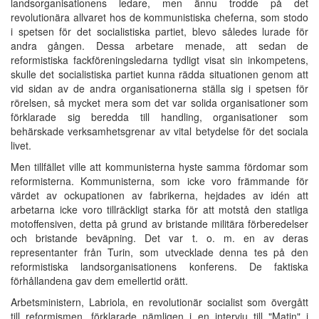
landsorganisationens ledare, men ännu trodde på det
revolutionära allvaret hos de kommunistiska cheferna, som stodo
i spetsen för det socialistiska partiet, blevo således lurade för
andra gången. Dessa arbetare menade, att sedan de
reformistiska fackföreningsledarna tydligt visat sin inkompetens,
skulle det socialistiska partiet kunna rädda situationen genom att
vid sidan av de andra organisationerna ställa sig i spetsen för
rörelsen, så mycket mera som det var solida organisationer som
förklarade sig beredda till handling, organisationer som
behärskade verksamhetsgrenar av vital betydelse för det sociala
livet.
Men tillfället ville att kommunisterna hyste samma fördomar som
reformisterna. Kommunisterna, som icke voro främmande för
värdet av ockupationen av fabrikerna, hejdades av idén att
arbetarna icke voro tillräckligt starka för att motstå den statliga
motoffensiven, detta på grund av bristande militära förberedelser
och bristande beväpning. Det var t. o. m. en av deras
representanter från Turin, som utvecklade denna tes på den
reformistiska landsorganisationens konferens. De faktiska
förhållandena gav dem emellertid orätt.
Arbetsministern, Labriola, en revolutionär socialist som övergått
till reformismen, förklarade nämligen i en intervju till "Matin" i