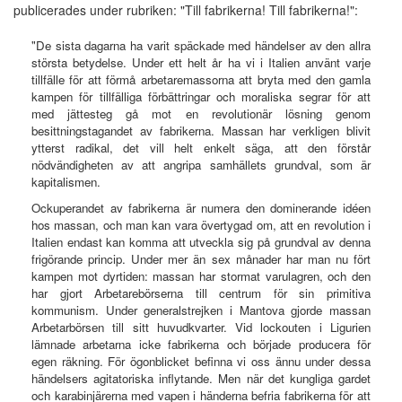
publicerades under rubriken: "Till fabrikerna! Till fabrikerna!":
"De sista dagarna ha varit späckade med händelser av den allra
största betydelse. Under ett helt år ha vi i Italien använt varje
tillfälle för att förmå arbetaremassorna att bryta med den gamla
kampen för tillfälliga förbättringar och moraliska segrar för att
med jättesteg gå mot en revolutionär lösning genom
besittningstagandet av fabrikerna. Massan har verkligen blivit
ytterst radikal, det vill helt enkelt säga, att den förstår
nödvändigheten av att angripa samhällets grundval, som är
kapitalismen.
Ockuperandet av fabrikerna är numera den dominerande idéen
hos massan, och man kan vara övertygad om, att en revolution i
Italien endast kan komma att utveckla sig på grundval av denna
frigörande princip. Under mer än sex månader har man nu fört
kampen mot dyrtiden: massan har stormat varulagren, och den
har gjort Arbetarebörserna till centrum för sin primitiva
kommunism. Under generalstrejken i Mantova gjorde massan
Arbetarbörsen till sitt huvudkvarter. Vid lockouten i Ligurien
lämnade arbetarna icke fabrikerna och började producera för
egen räkning. För ögonblicket befinna vi oss ännu under dessa
händelsers agitatoriska inflytande. Men när det kungliga gardet
och karabinjärerna med vapen i händerna befria fabrikerna för att