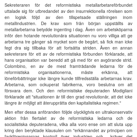
Sekreteraren för det reformistiska metallarbetareförbundet
uttalade sig för utbredandet av den insurrektionella rörelsen som
en logisk följd av den tillspetsade ställningen inom
metallindustrien. De krav som från början uppställts av
metallarbetarna betydde ingenting i dag. Även om arbetsköparna
inför den hotande revolutionära situationen nu voro villiga att ge
arbetarna tre gånger så mycket som de begärt, så fick man icke
fegt dra sig tillbaka för att fortsätta striden. Även en annan
sekreterare för ett av de reformistiska förbunden förklarade, att
hans organisation var beredd att gå med för en avgörande strid.
Colombino, en av de mest framträdande ledarna för de
reformistiska organisationerna, måste erkänna, att
löneförbättringar icke längre kunde tillfredsställa arbetarnas krav.
Arbetarna, som ockuperat fabrikerna, voro beslutna om att
försvara dem. Och den reformistiske deputeraden Modigliani
förklarade att "situationen är till den grad revolutionär, att det icke
längre är möjligt att återupprätta den kapitalistiska regimen."
Men efter dessa anföranden följde olyckligtvis en ultrakonservativ
aktion från flertalet av de reformistiska ledarna och de
socialistiska deputeradena, vilka alla voro ense om att sluta upp
kring den beryktade klausulen om "erkännandet av principen om
fackföreningarnas kontroll över industrien och... kräver det