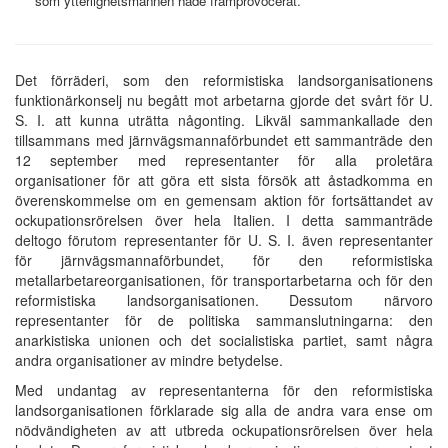
som ytterlighetsmännen hade framprovocerat."
Det förräderi, som den reformistiska landsorganisationens
funktionärkonselj nu begått mot arbetarna gjorde det svårt för U.
S. I. att kunna uträtta någonting. Likväl sammankallade den
tillsammans med järnvägsmannaförbundet ett sammanträde den
12 september med representanter för alla proletära
organisationer för att göra ett sista försök att åstadkomma en
överenskommelse om en gemensam aktion för fortsättandet av
ockupationsrörelsen över hela Italien. I detta sammanträde
deltogo förutom representanter för U. S. I. även representanter
för järnvägsmannaförbundet, för den reformistiska
metallarbetareorganisationen, för transportarbetarna och för den
reformistiska landsorganisationen. Dessutom närvoro
representanter för de politiska sammanslutningarna: den
anarkistiska unionen och det socialistiska partiet, samt några
andra organisationer av mindre betydelse.
Med undantag av representanterna för den reformistiska
landsorganisationen förklarade sig alla de andra vara ense om
nödvändigheten av att utbreda ockupationsrörelsen över hela