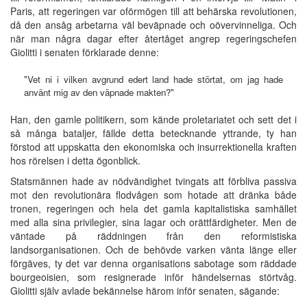
Paris, att regeringen var oförmögen till att behärska revolutionen,
då den ansåg arbetarna väl beväpnade och oövervinneliga. Och
när man några dagar efter återtåget angrep regeringschefen
Giolitti i senaten förklarade denne:
"Vet ni i vilken avgrund edert land hade störtat, om jag hade
använt mig av den väpnade makten?"
Han, den gamle politikern, som kände proletariatet och sett det i
så många bataljer, fällde detta betecknande yttrande, ty han
förstod att uppskatta den ekonomiska och insurrektionella kraften
hos rörelsen i detta ögonblick.
Statsmännen hade av nödvändighet tvingats att förbliva passiva
mot den revolutionära flodvågen som hotade att dränka både
tronen, regeringen och hela det gamla kapitalistiska samhället
med alla sina privilegier, sina lagar och orättfärdigheter. Men de
väntade på räddningen från den reformistiska
landsorganisationen. Och de behövde varken vänta länge eller
förgäves, ty det var denna organisations sabotage som räddade
bourgeoisien, som resignerade inför händelsernas störtvåg.
Giolitti själv avlade bekännelse härom inför senaten, sägande: