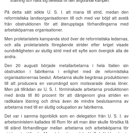
ställning och hålla sig beredda till den avgörande kampen."
På detta sätt sökte U. S. I. att mana till strid, medan den
reformistiska landsorganisationen till och med var böjd att avstå
från obstruktionen för att återupptaga förhandlingarna med
arbetsköparnas organisationer.
Men proletariatets kampanda stod över de reformistiska ledarnas,
och alla proletariatets föregående strider efter kriget visade
oundvikligheten av slutlig strid med ett syfte som övergick alla de
andra.
Den 20 augusti började metallarbetarna i hela Italien sin
obstruktion i fabrikerna i enlighet med de reformistiska
organisationernas beslut. Arbetarna skulle begränsa produktionen
till att producera en varumängd som motsvarade deras löner.
Men på tillrådan av U. S. I. förminskade arbetarna produktionen
med ända till 80 procent för att därigenom giva striden en
radikalare lösning och driva även de mindre beslutsamma av
arbetarna med till en slutlig ockupation av fabrikerna.
Det var i samma ögonblick som en delegation från U. S. I. av
arbetsministern kallades till Rom för att man åter skulle försöka få
till stånd förhandlingar mellan arbetarna och arbetsköparna för