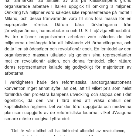
organiserade arbetare i Italien uppgick till omkring 3 miljoner.
Omkring två miljoner voro således icke representerade på mötet i
Milano, och dessa frånvarande voro till sins tora massa för en
expropriativ rörelse. Därom bära förklaringarna från
järnvägsmännen, hamnarbetarna och U. S. I. ojäviga vittnesbörd.
Av tre miljoner organiserade arbetare voro således de två
miljonerna utestängda från allt inflytande vid förhandlingarna, och
detta i en så ödesdiger och revolutionär epok. En femtedel av den
organiserade massan uttalade sig genom sina representanter
mot en revolutionär aktion, och denna femtedel, eller rättare
deras representanter kallade sig godtyckligt för majoriteten av
arbetarna!
I verkligheten hade den reformistiska landsorganisationens
konvention inget annat syfte, än det, att till vilket pris som helst
förhindra den proletära kampens utveckling och stoppa den i det
ögonblick, då den var i färd med att vräka omkull den
kapitalistiska regimen. Det var den förut uppgjorda och medvetna
plan som uppgjorts av de reformistiska ledarna, vilket d'Aragona
senare måste medgiva i yttrandet:
"Det är vår stolthet att ha förhindrat utbrottet av revolutionen,