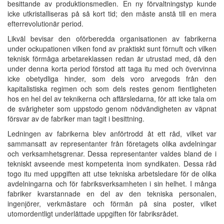
besittande av produktionsmedlen. En ny förvaltningstyp kunde
icke utkristalliseras på så kort tid; den måste anstå till en mera
efterrevolutionär period.
Likväl bevisar den oförberedda organisationen av fabrikerna
under ockupationen vilken fond av praktiskt sunt förnuft och vilken
teknisk förmåga arbetareklassen redan är utrustad med, då den
under denna korta period förstod att taga itu med och övervinna
icke obetydliga hinder, som dels voro arvegods från den
kapitalistiska regimen och som dels restes genom fientligheten
hos en hel del av teknikerna och affärsledarna, för att icke tala om
de svårigheter som uppstodo genom nödvändigheten av väpnat
försvar av de fabriker man tagit i besittning.
Ledningen av fabrikerna blev anförtrodd åt ett råd, vilket var
sammansatt av representanter från företagets olika avdelningar
och verksamhetsgrenar. Dessa representanter valdes bland de i
tekniskt avseende mest kompetenta inom syndikaten. Dessa råd
togo itu med uppgiften att utse tekniska arbetsledare för de olika
avdelningarna och för fabriksverksamheten i sin helhet. I många
fabriker kvarstannade en del av den tekniska personalen,
ingenjörer, verkmästare och förmän på sina poster, vilket
utomordentligt underlättade uppgiften för fabriksrådet.