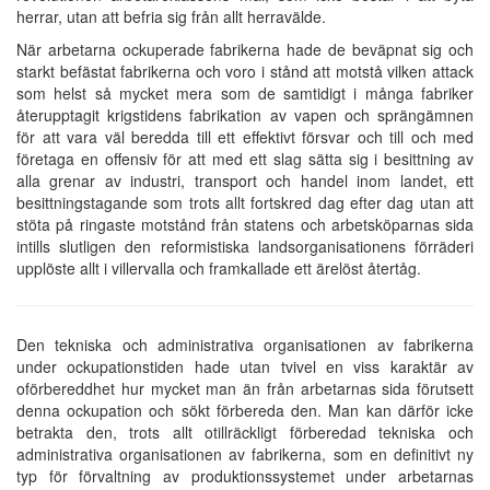
herrar, utan att befria sig från allt herravälde.
När arbetarna ockuperade fabrikerna hade de beväpnat sig och
starkt befästat fabrikerna och voro i stånd att motstå vilken attack
som helst så mycket mera som de samtidigt i många fabriker
återupptagit krigstidens fabrikation av vapen och sprängämnen
för att vara väl beredda till ett effektivt försvar och till och med
företaga en offensiv för att med ett slag sätta sig i besittning av
alla grenar av industri, transport och handel inom landet, ett
besittningstagande som trots allt fortskred dag efter dag utan att
stöta på ringaste motstånd från statens och arbetsköparnas sida
intills slutligen den reformistiska landsorganisationens förräderi
upplöste allt i villervalla och framkallade ett ärelöst återtåg.
Den tekniska och administrativa organisationen av fabrikerna
under ockupationstiden hade utan tvivel en viss karaktär av
oförbereddhet hur mycket man än från arbetarnas sida förutsett
denna ockupation och sökt förbereda den. Man kan därför icke
betrakta den, trots allt otillräckligt förberedad tekniska och
administrativa organisationen av fabrikerna, som en definitivt ny
typ för förvaltning av produktionssystemet under arbetarnas