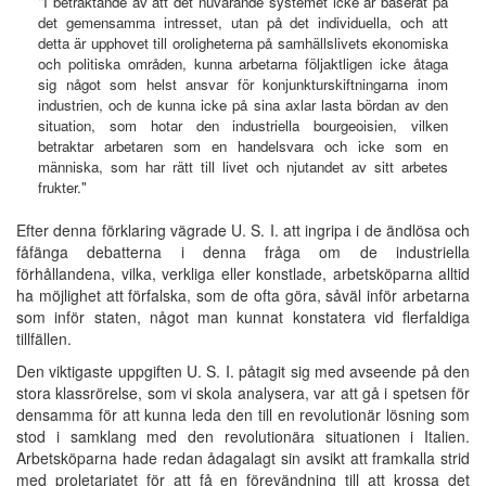
"I betraktande av att det nuvarande systemet icke är baserat på
det gemensamma intresset, utan på det individuella, och att
detta är upphovet till oroligheterna på samhällslivets ekonomiska
och politiska områden, kunna arbetarna följaktligen icke åtaga
sig något som helst ansvar för konjunkturskiftningarna inom
industrien, och de kunna icke på sina axlar lasta bördan av den
situation, som hotar den industriella bourgeoisien, vilken
betraktar arbetaren som en handelsvara och icke som en
människa, som har rätt till livet och njutandet av sitt arbetes
frukter."
Efter denna förklaring vägrade U. S. I. att ingripa i de ändlösa och
fåfänga debatterna i denna fråga om de industriella
förhållandena, vilka, verkliga eller konstlade, arbetsköparna alltid
ha möjlighet att förfalska, som de ofta göra, såväl inför arbetarna
som inför staten, något man kunnat konstatera vid flerfaldiga
tillfällen.
Den viktigaste uppgiften U. S. I. påtagit sig med avseende på den
stora klassrörelse, som vi skola analysera, var att gå i spetsen för
densamma för att kunna leda den till en revolutionär lösning som
stod i samklang med den revolutionära situationen i Italien.
Arbetsköparna hade redan ådagalagt sin avsikt att framkalla strid
med proletariatet för att få en förevändning till att krossa det