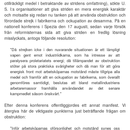
otillräckligt medel i betraktande av stridens omfattning), sökte U.
S. I:s organisationer att giva striden en mera energisk karaktär
och motsatte sig redan nu tanken på att använda obstruktion och
förordade strejk i fabrikerna och ockupation av desamma. På en
nationell konferens i Spezia den 17 augusti, sedan varje försök
från reformisternas sida att giva striden en fredlig lösning
misslyckats, antogs följande resolution:
"Då strejken icke i den nuvarande situationen är ett lämpligt
vapen gent emot industriidkarna, som ha intresse av att
paralysera proletariatets energi; då tillämpandet av obstruktion
stöter på stora praktiska svårigheter och då man för att göra
energisk front mot arbetsköparnas motstånd måste tillgripa alla
medel och framför allt en ockupation av fabrikerna, som överallt
genomföres samtidigt, beslutas att bland metallindustriens
arbetaremassor framhålla användandet av det senare
kampmedlet såsom önskvärt."
Efter denna konferens offentliggjordes ett annat manifest. Vi
återgiva här de viktigaste punkterna just beträffande frågan om
obstruktion:
"Inför arbetsköparnas oförsonlighet och motstånd synes oss