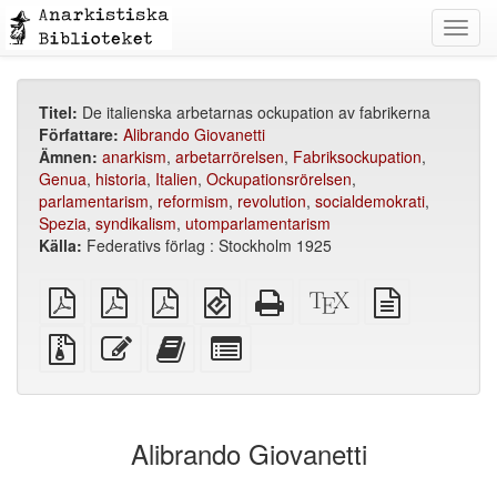
Toggl
navig
Titel:
De italienska arbetarnas ockupation av fabrikerna
Författare:
Alibrando Giovanetti
Ämnen:
anarkism
,
arbetarrörelsen
,
Fabriksockupation
,
Genua
,
historia
,
Italien
,
Ockupationsrörelsen
,
parlamentarism
,
reformism
,
revolution
,
socialdemokrati
,
Spezia
,
syndikalism
,
utomparlamentarism
Källa:
Federativs förlag : Stockholm 1925
plain
A4
Letter
EPUB
Fristående
XeLaTeX
plain
PDF
imposed
imposed
(för
HTML
källa
text
PDF
PDF
mobila
(utskriftsvänlig)
källa
Källfiler
Redigera
Lägg
Select
enheter)
med
denna
till
individual
bilagor
text
denna
parts
text
for
i
the
Alibrando Giovanetti
bokskaparen
bookbuilder