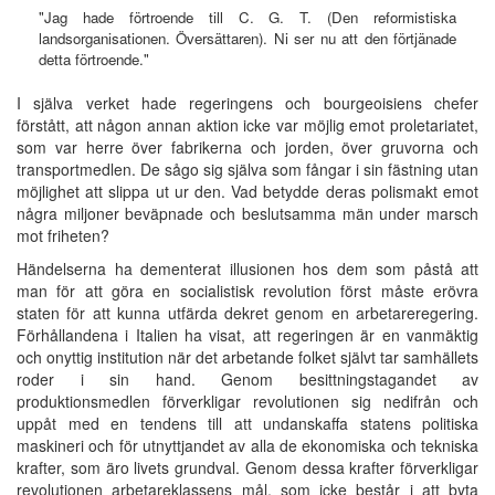
"Jag hade förtroende till C. G. T. (Den reformistiska
landsorganisationen. Översättaren). Ni ser nu att den förtjänade
detta förtroende."
I själva verket hade regeringens och bourgeoisiens chefer
förstått, att någon annan aktion icke var möjlig emot proletariatet,
som var herre över fabrikerna och jorden, över gruvorna och
transportmedlen. De sågo sig själva som fångar i sin fästning utan
möjlighet att slippa ut ur den. Vad betydde deras polismakt emot
några miljoner beväpnade och beslutsamma män under marsch
mot friheten?
Händelserna ha dementerat illusionen hos dem som påstå att
man för att göra en socialistisk revolution först måste erövra
staten för att kunna utfärda dekret genom en arbetareregering.
Förhållandena i Italien ha visat, att regeringen är en vanmäktig
och onyttig institution när det arbetande folket självt tar samhällets
roder i sin hand. Genom besittningstagandet av
produktionsmedlen förverkligar revolutionen sig nedifrån och
uppåt med en tendens till att undanskaffa statens politiska
maskineri och för utnyttjandet av alla de ekonomiska och tekniska
krafter, som äro livets grundval. Genom dessa krafter förverkligar
revolutionen arbetareklassens mål, som icke består i att byta