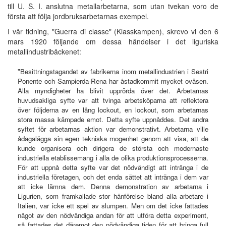
till U. S. I. anslutna metallarbetarna, som utan tvekan voro de
första att följa jordbruksarbetarnas exempel.
I vår tidning, "Guerra di classe" (Klasskampen), skrevo vi den 6
mars 1920 följande om dessa händelser i det liguriska
metallindustribäckenet:
"Besittningstagandet av fabrikerna inom metallindustrien i Sestri
Ponente och Sampierda-Rena har åstadkommit mycket oväsen.
Alla myndigheter ha blivit upprörda över det. Arbetarnas
huvudsakliga syfte var att tvinga arbetsköparna att reflektera
över följderna av en lång lockout, en lockout, som arbetarnas
stora massa kämpade emot. Detta syfte uppnåddes. Det andra
syftet för arbetarnas aktion var demonstrativt. Arbetarna ville
ådagalägga sin egen tekniska mogenhet genom att visa, att de
kunde organisera och dirigera de största och modernaste
industriella etablissemang i alla de olika produktionsprocesserna.
För att uppnå detta syfte var det nödvändigt att intränga i de
industriella företagen, och det enda sättet att intränga i dem var
att icke lämna dem. Denna demonstration av arbetarna i
Ligurien, som framkallade stor hänförelse bland alla arbetare i
Italien, var icke ett spel av slumpen. Men om det icke fattades
något av den nödvändiga andan för att utföra detta experiment,
så fattades det däremot den nödvändiga tiden för att bringa full