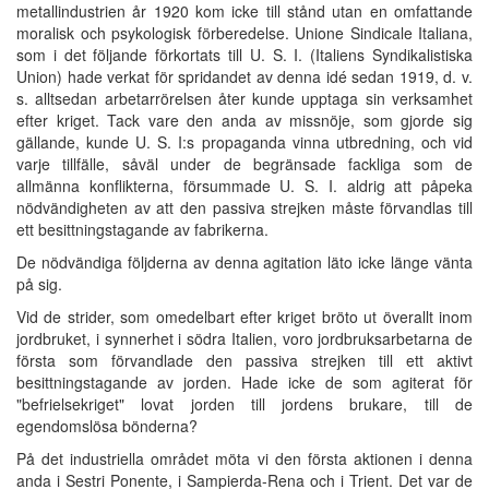
metallindustrien år 1920 kom icke till stånd utan en omfattande
moralisk och psykologisk förberedelse. Unione Sindicale Italiana,
som i det följande förkortats till U. S. I. (Italiens Syndikalistiska
Union) hade verkat för spridandet av denna idé sedan 1919, d. v.
s. alltsedan arbetarrörelsen åter kunde upptaga sin verksamhet
efter kriget. Tack vare den anda av missnöje, som gjorde sig
gällande, kunde U. S. I:s propaganda vinna utbredning, och vid
varje tillfälle, såväl under de begränsade fackliga som de
allmänna konflikterna, försummade U. S. I. aldrig att påpeka
nödvändigheten av att den passiva strejken måste förvandlas till
ett besittningstagande av fabrikerna.
De nödvändiga följderna av denna agitation läto icke länge vänta
på sig.
Vid de strider, som omedelbart efter kriget bröto ut överallt inom
jordbruket, i synnerhet i södra Italien, voro jordbruksarbetarna de
första som förvandlade den passiva strejken till ett aktivt
besittningstagande av jorden. Hade icke de som agiterat för
"befrielsekriget" lovat jorden till jordens brukare, till de
egendomslösa bönderna?
På det industriella området möta vi den första aktionen i denna
anda i Sestri Ponente, i Sampierda-Rena och i Trient. Det var de