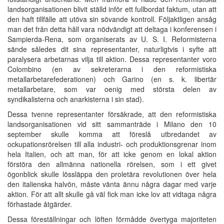
landsorganisationen blivit ställd inför ett fullbordat faktum, utan att
den haft tillfälle att utöva sin sövande kontroll. Följaktligen ansåg
man det från detta håll vara nödvändigt att deltaga i konferensen i
Sampierda-Rena, som organiserats av U. S. I. Reformisterna
sände således dit sina representanter, naturligtvis i syfte att
paralysera arbetarnas vilja till aktion. Dessa representanter voro
Colombino (en av sekreterarna i den reformistiska
metallarbetarefederationen) och Garino (en s. k. libertär
metallarbetare, som var oenig med största delen av
syndikalisterna och anarkisterna i sin stad).
Dessa tvenne representanter försäkrade, att den reformistiska
landsorganisationen vid sitt sammanträde i Milano den 10
september skulle komma att föreslå utbredandet av
ockupationsrörelsen till alla industri- och produktionsgrenar inom
hela Italien, och att man, för att icke genom en lokal aktion
förstöra den allmänna nationella rörelsen, som i ett givet
ögonblick skulle lössläppa den proletära revolutionen över hela
den italienska halvön, måste vänta ännu några dagar med varje
aktion. För att allt skulle gå väl fick man icke lov att vidtaga några
förhastade åtgärder.
Dessa föreställningar och löften förmådde övertyga majoriteten