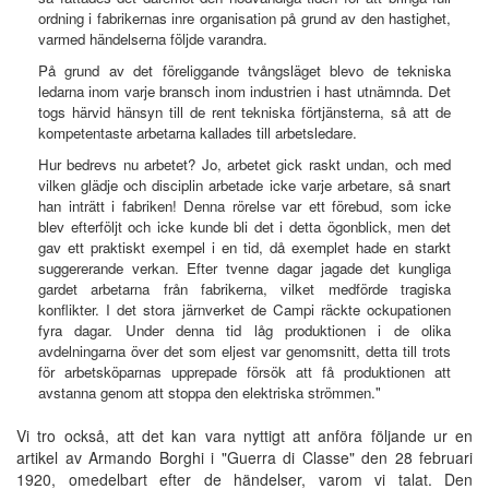
ordning i fabrikernas inre organisation på grund av den hastighet,
varmed händelserna följde varandra.
På grund av det föreliggande tvångsläget blevo de tekniska
ledarna inom varje bransch inom industrien i hast utnämnda. Det
togs härvid hänsyn till de rent tekniska förtjänsterna, så att de
kompetentaste arbetarna kallades till arbetsledare.
Hur bedrevs nu arbetet? Jo, arbetet gick raskt undan, och med
vilken glädje och disciplin arbetade icke varje arbetare, så snart
han inträtt i fabriken! Denna rörelse var ett förebud, som icke
blev efterföljt och icke kunde bli det i detta ögonblick, men det
gav ett praktiskt exempel i en tid, då exemplet hade en starkt
suggererande verkan. Efter tvenne dagar jagade det kungliga
gardet arbetarna från fabrikerna, vilket medförde tragiska
konflikter. I det stora järnverket de Campi räckte ockupationen
fyra dagar. Under denna tid låg produktionen i de olika
avdelningarna över det som eljest var genomsnitt, detta till trots
för arbetsköparnas upprepade försök att få produktionen att
avstanna genom att stoppa den elektriska strömmen."
Vi tro också, att det kan vara nyttigt att anföra följande ur en
artikel av Armando Borghi i "Guerra di Classe" den 28 februari
1920, omedelbart efter de händelser, varom vi talat. Den