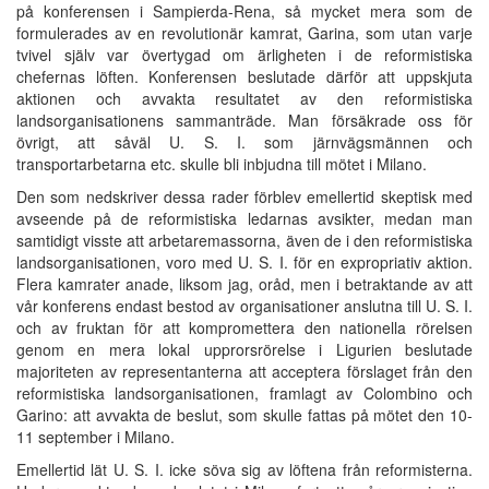
på konferensen i Sampierda-Rena, så mycket mera som de
formulerades av en revolutionär kamrat, Garina, som utan varje
tvivel själv var övertygad om ärligheten i de reformistiska
chefernas löften. Konferensen beslutade därför att uppskjuta
aktionen och avvakta resultatet av den reformistiska
landsorganisationens sammanträde. Man försäkrade oss för
övrigt, att såväl U. S. I. som järnvägsmännen och
transportarbetarna etc. skulle bli inbjudna till mötet i Milano.
Den som nedskriver dessa rader förblev emellertid skeptisk med
avseende på de reformistiska ledarnas avsikter, medan man
samtidigt visste att arbetaremassorna, även de i den reformistiska
landsorganisationen, voro med U. S. I. för en expropriativ aktion.
Flera kamrater anade, liksom jag, oråd, men i betraktande av att
vår konferens endast bestod av organisationer anslutna till U. S. I.
och av fruktan för att kompromettera den nationella rörelsen
genom en mera lokal upprorsrörelse i Ligurien beslutade
majoriteten av representanterna att acceptera förslaget från den
reformistiska landsorganisationen, framlagt av Colombino och
Garino: att avvakta de beslut, som skulle fattas på mötet den 10-
11 september i Milano.
Emellertid lät U. S. I. icke söva sig av löftena från reformisterna.