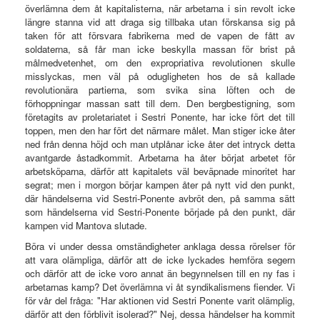
överlämna dem åt kapitalisterna, när arbetarna i sin revolt icke
längre stanna vid att draga sig tillbaka utan förskansa sig på
taken för att försvara fabrikerna med de vapen de fått av
soldaterna, så får man icke beskylla massan för brist på
målmedvetenhet, om den expropriativa revolutionen skulle
misslyckas, men väl på odugligheten hos de så kallade
revolutionära partierna, som svika sina löften och de
förhoppningar massan satt till dem. Den bergbestigning, som
företagits av proletariatet i Sestri Ponente, har icke fört det till
toppen, men den har fört det närmare målet. Man stiger icke åter
ned från denna höjd och man utplånar icke åter det intryck detta
avantgarde åstadkommit. Arbetarna ha åter börjat arbetet för
arbetsköparna, därför att kapitalets väl beväpnade minoritet har
segrat; men i morgon börjar kampen åter på nytt vid den punkt,
där händelserna vid Sestri-Ponente avbröt den, på samma sätt
som händelserna vid Sestri-Ponente började på den punkt, där
kampen vid Mantova slutade.
Böra vi under dessa omständigheter anklaga dessa rörelser för
att vara olämpliga, därför att de icke lyckades hemföra segern
och därför att de icke voro annat än begynnelsen till en ny fas i
arbetarnas kamp? Det överlämna vi åt syndikalismens fiender. Vi
för vår del fråga: "Har aktionen vid Sestri Ponente varit olämplig,
därför att den förblivit isolerad?" Nej, dessa händelser ha kommit