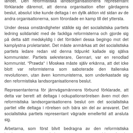
landet. Den reformistiska landsorganisationens representant
förklarade däremot, att denna organisation efter gårdagens
beslut, absolut icke kunde deltaga i en dylik aktion vid sidan av de
andra organisationerna, som förordade en kamp till det yttersta.
Under dessa omständigheter ställde sig det socialistiska partiets
ledning solidariskt med de fackliga reformisterna och gjorde sig
på detta sätt medskyldig i det förräderi dessa begingo mot det
kamplystna proletariatet. Det måste anmärkas att det socialistiska
partiets ledare redan vid denna tidpunkt kallade sig själva
kommunister. Partiets sekreterare, Gennari, var en renodlad
kommunist. "Prawda" i Moskwa måste själv erkänna, att det icke
blott var reformisterna som saboterade den italienska
revolutionen, utan även kommunisterna, som underkastade sig
den reformistiska landsorganisationens beslut.
Representanterna för järnvägsmännens förbund förklarade, att
detta var berett att deltaga i ockupationsrörelsen även mot den
reformistiska landsorganisationens beslut om det socialistiska
partiet ville deltaga i rörelsen och bära sin del av ansvaret. Det
socialistiska partiets representant vägrade emellertid att ansluta
sig.
Arbetarna, som först blivit bedragna av den reformistiska