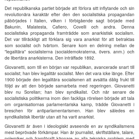
Det republikanska partiet började att förlora sitt inflytande och sin
revolutionära karaktär efter den den socialistiska propagandan
påbörjades i Italien, vilken i förbigående sagt började med
Bakunin, Malatesta, Cafiero, Covelli och andra. Denna
socialistiska propaganda framträdde som anarkistisk socialism.
Det var tillräckligt att förklara sig vara anarkist för att betraktas
som socialist och tvärtom. Senare kom en delning mellan de
"legalitära" socialisterna (socialdemokraterna, övers. anm.) och
de libertära anarkisterna. Den inträffade 1892.
Giovanetti, som till en början var republikan, avancerade snart till
socialist; han blev legalitär socialist. Men det vara icke länge. Efter
1900 började den legalitära socialismen att avsätta dålig frukt till
följd av att den började samarbeta med regeringen. Giovanetti
blev nu Sorelian; han blev syndikalist. Och när senare de
socialistiska politikerna inom den fackliga rörelsen började att tala
om organisatiornas parlamentariska kamp, trädde Giovanetti i
breschen för antiparlamentarismen. Han blev således en
syndikalistisk libertär utan att ha varit anarkist.
Giovanetti är även i ideologiskt avseende en av syndikalismens
mest beprövade förkämpar. Han är journalist, skriftställare, talare,
polemiker och framförallt kännare av alla tekniska problem med