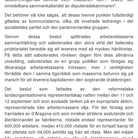
omedelbara sammankallandet av deputeradekammaren".
Det behöver väl icke sägas, att dessa tvenne punkter fullständigt
gillades av kommunisterna, vilka då innehade ledninegn i det
socialistiska partiet och den parlamentariska gruppen.
Genom dessa beslut splittrades arbetareklassens
sammanhållning och saboterades den stora strid det italienska
proletariatet beredde sig att leverera med så mycken hänförelse.
På detta sätt saboterades rörelsen dagen före dess allmänna
utveckling, saboterades av en grupp politiker som föregav sig
tillvarataga arbetareklassens intressen, men i verkligheten
förrådde dem i samma ögonblick som massorna befunno sig på
marsch för att leverera kapitalismen den avgörande drabbningen.
Det beslut som fattades av den reformistiska
landsorganisationens representantskap natten mellan den 11 och
12 september och som avvisade tanken på en expropriativ aktion,
representerade icke arbetarmassans vilja. För det förslag som
framlades av d'Aragona och som innebar stridens avslutande och
återlämnandet av fabrikerna, röstade endast representanter för
600,000 arbetare, medan 410,000 röstade för en fortsatt kamp till
det yttersta och 94,000 avhöllo sig från att rösta. Men det måste
här anmärkas, att antalet av alla på klasskampens grund