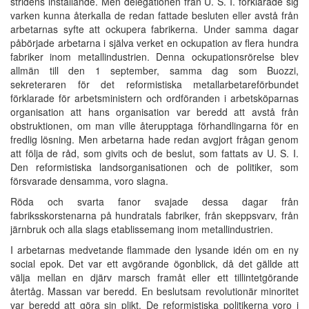
stridens inställande. Men delegationen från U. S. I. förklarade sig
varken kunna återkalla de redan fattade besluten eller avstå från
arbetarnas syfte att ockupera fabrikerna. Under samma dagar
påbörjade arbetarna i själva verket en ockupation av flera hundra
fabriker inom metallindustrien. Denna ockupationsrörelse blev
allmän till den 1 september, samma dag som Buozzi,
sekreteraren för det reformistiska metallarbetareförbundet
förklarade för arbetsministern och ordföranden i arbetsköparnas
organisation att hans organisation var beredd att avstå från
obstruktionen, om man ville återupptaga förhandlingarna för en
fredlig lösning. Men arbetarna hade redan avgjort frågan genom
att följa de råd, som givits och de beslut, som fattats av U. S. I.
Den reformistiska landsorganisationen och de politiker, som
försvarade densamma, voro slagna.
Röda och svarta fanor svajade dessa dagar från
fabriksskorstenarna på hundratals fabriker, från skeppsvarv, från
järnbruk och alla slags etablissemang inom metallindustrien.
I arbetarnas medvetande flammade den lysande idén om en ny
social epok. Det var ett avgörande ögonblick, då det gällde att
välja mellan en djärv marsch framåt eller ett tillintetgörande
återtåg. Massan var beredd. En beslutsam revolutionär minoritet
var beredd att göra sin plikt. De reformistiska politikerna voro i