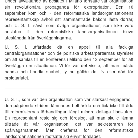
Under avvaktande av beslutet i Milano fortsatte vår organisation
sin revolutionära propaganda för expropriation. Den 10
september kom och - den reformistiska landsorganisationens
representantskap avhöll sitt sammanträde bakom låsta dörrar,
och U. S. I. såväl som övriga organisationer, som icke voro
anslutna till den reformistiska landsorganisationen blevo
utestängda från överläggningarna.
U. S. I. utfärdade då en appell till alla fackliga
centralorganisationer och de politiska arbetarpartiernas styrelser
om att samlas till en konferens i Milano den 12 september för att
överlägga om situationen. Vi för vår del visste, att man måste
handla och handla snabbt, ty nu gällde det liv eller död för
proletariatet.
U. S. I., som var den organisation som var starkast engagerad i
den pågående striden, lämnades helt åsido och fick icke tillträde
till reformisternas förhandlingar, långt mindre deltaga i besluten.
En representant reste sig och föreslog, att man skulle lämna
tillträde åt vår organisation; det var sekreteraren för
spårvägsmännen. Men cheferna för den reformistiska
landsorganisationen motsatte sig envist förslaget.