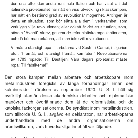
den ena efter den andra runt hela Italien och har visat att det
italienska proletariatet har nått en viss utveckling i klasskampen,
har nått en bestämd grad av revolutionär mogenhet. Antingen är
detta en situation, som bör sätta alla dem i verksamhet, som
verkligen vilja revolutionen; eller också är det en situation, som,
såsom "Avanti" skrev, generar de reformistiska organisationerna,
och då bör man erkänna, att man icke vill revolutionen.
Vi måste ständigt ropa till arbetarna vid Sestri, i Campi, i Ligurien
etc.: "Framåt, och ständigt framåt, kamrater!" Revolutionärerna
av 1789 ropade: Till Bastiljen! Våra dagars proletariat måste
ropa: Till fabrikerna!"
Den stora kampen mellan arbetare och arbetsköpare inom
metallindustrien föregicks av långa förhandlingar innan den
kulminerade i rörelsen av september 1920. U. S. I. höll sig
avsiktligt utanför dessa akademiska debatter och diplomatiska
manövrer och överlämnade dem åt de reformistiska och de
katolska fackorganisationerna. De syndikat inom metallindustrien,
som tillhörde U. S. I., avgåvo en deklaration, när arbetsköparna
underhandlade med de andra organisationerna om
arbetsvillkoren, vars huvudsakliga innehåll var följande: