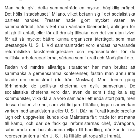
Man hade givit detta sammanträde en mycket högtidlig prägel.
Det hölls i stadshuset i Milano, vilket befann sig i det socialistiska
partiets händer. Pressen hade gjort mycket väsen av
sammanträdet, från vilket man väntade lösenordet, antingen för
att gå till anfall, eller för att dra sig tillbaka. och det var utan tvivel
för att så mycket bättre kunna organisera återtåget, som man
utestängde U. S. I. Vid sammanträdet voro endast närvarande
reformistiska fackföreningsledare och representanter för de
politiska arbetarepartierna, sådana som Turati och Modigliani etc.
Redan vid mindre allvarliga situationer har man brukat att
sammankalla gemensamma konferenser, fastän man ännu inte
talade om enhetsfront (de från Moskwa). Men denna gång
förhindrade de politiska cheferna en dylik samverkan. De
socialistiska cheferna voro där, även de som i dag kalla sig
kommunister, vilka då alla voro samlade i ett enda stort parti, men
dessa chefer ville nu, som vid tidigare tillfällen, ingen samverkan
varken med anarkisterna eller U. S. I. Där nu Turati kunde predika
lugn och uppgivelse, kunde icke Malatesta få tillträde för att mana
till kamp, och där de fackliga reformisternas chef, d'Aragona,
saboterade den beslutsamma viljan till handling, där kunde icke
representanterna från U. S. I. få tillfälle att ropa sitt: framåt.