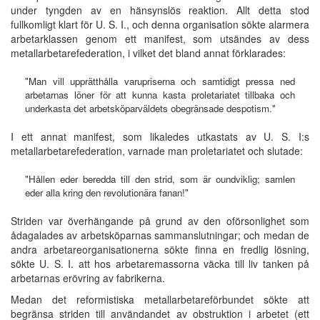
under tyngden av en hänsynslös reaktion. Allt detta stod
fullkomligt klart för U. S. I., och denna organisation sökte alarmera
arbetarklassen genom ett manifest, som utsändes av dess
metallarbetarefederation, i vilket det bland annat förklarades:
"Man vill upprätthålla varupriserna och samtidigt pressa ned
arbetarnas löner för att kunna kasta proletariatet tillbaka och
underkasta det arbetsköparväldets obegränsade despotism."
I ett annat manifest, som likaledes utkastats av U. S. I:s
metallarbetarefederation, varnade man proletariatet och slutade:
"Hållen eder beredda till den strid, som är oundviklig; samlen
eder alla kring den revolutionära fanan!"
Striden var överhängande på grund av den oförsonlighet som
ådagalades av arbetsköparnas sammanslutningar; och medan de
andra arbetareorganisationerna sökte finna en fredlig lösning,
sökte U. S. I. att hos arbetaremassorna väcka till liv tanken på
arbetarnas erövring av fabrikerna.
Medan det reformistiska metallarbetareförbundet sökte att
begränsa striden till användandet av obstruktion i arbetet (ett