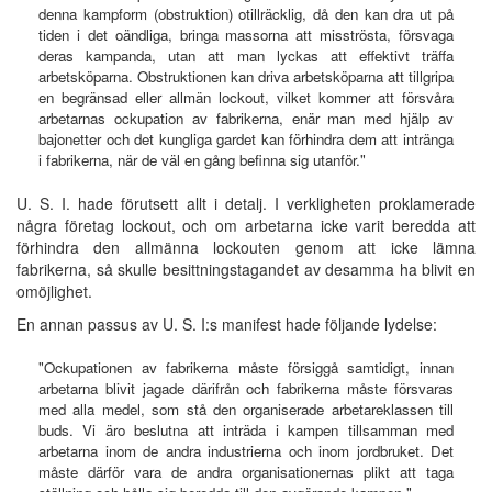
denna kampform (obstruktion) otillräcklig, då den kan dra ut på
tiden i det oändliga, bringa massorna att misströsta, försvaga
deras kampanda, utan att man lyckas att effektivt träffa
arbetsköparna. Obstruktionen kan driva arbetsköparna att tillgripa
en begränsad eller allmän lockout, vilket kommer att försvåra
arbetarnas ockupation av fabrikerna, enär man med hjälp av
bajonetter och det kungliga gardet kan förhindra dem att intränga
i fabrikerna, när de väl en gång befinna sig utanför."
U. S. I. hade förutsett allt i detalj. I verkligheten proklamerade
några företag lockout, och om arbetarna icke varit beredda att
förhindra den allmänna lockouten genom att icke lämna
fabrikerna, så skulle besittningstagandet av desamma ha blivit en
omöjlighet.
En annan passus av U. S. I:s manifest hade följande lydelse:
"Ockupationen av fabrikerna måste försiggå samtidigt, innan
arbetarna blivit jagade därifrån och fabrikerna måste försvaras
med alla medel, som stå den organiserade arbetareklassen till
buds. Vi äro beslutna att inträda i kampen tillsamman med
arbetarna inom de andra industrierna och inom jordbruket. Det
måste därför vara de andra organisationernas plikt att taga