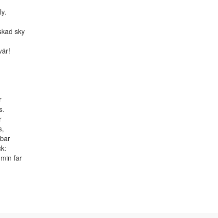
y.
skad sky
vär!
r
s.
r
s,
 bar
k:
 min far