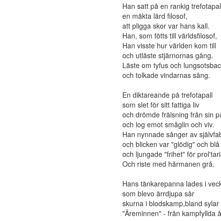
Han satt på en rankig trefotapal
en mäkta lärd filosof,
att pligga skor var hans kall.
Han, som fötts till världsfilosof,
Han visste hur världen kom till
och utläste stjärnornas gång.
Läste om tyfus och lungsotsbaci
och tolkade vindarnas sång.
En diktareande på trefotapall
som slet för sitt fattiga liv
och drömde frälsning från sin pa
och log emot småglin och viv.
Han nynnade sånger av självfab
och blicken var "glödig" och blå
och ljungade "frihet" för prol'tari
Och riste med hårmanen grå.
Hans tänkarepanna lades i vec
som blevo ärrdjupa sår
skurna i blodskamp,bland sylar
"Äreminnen" - från kampfyllda å