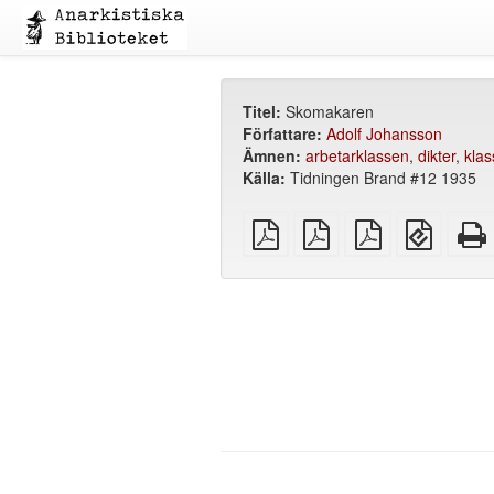
Titel:
Skomakaren
Författare:
Adolf Johansson
Ämnen:
arbetarklassen
,
dikter
,
kla
Källa:
Tidningen Brand #12 1935
plain
A4
Letter
EPUB
PDF
imposed
imposed
(för
PDF
PDF
mobila
enheter