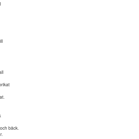
l
ll
ll
rikat
at.
k
 och bäck.
r.