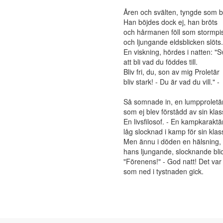
Åren och svälten, tyngde som bl
Han böjdes dock ej, han bröts
och hårmanen föll som stormpi
och ljungande eldsblicken slöts.
En viskning, hördes i natten: "S
att bli vad du föddes till.
Bliv fri, du, son av mig Proletär
bliv stark! - Du är vad du vill." -
Så somnade in, en lumpproletä
som ej blev förstådd av sin klas
En livsfilosof. - En kampkaraktä
låg slocknad i kamp för sin klas
Men ännu i döden en hälsning,
hans ljungande, slocknande blic
"Förenens!" - God natt! Det var
som ned i tystnaden gick.