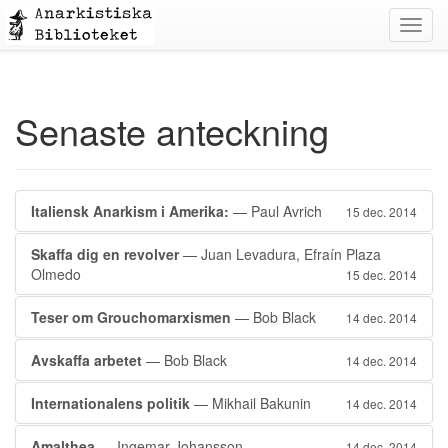
Toggl
navig
Senaste anteckning
Italiensk Anarkism i Amerika:
— Paul Avrich
15 dec. 2014
Skaffa dig en revolver
— Juan Levadura, Efraín Plaza
Olmedo
15 dec. 2014
Teser om Grouchomarxismen
— Bob Black
14 dec. 2014
Avskaffa arbetet
— Bob Black
14 dec. 2014
Internationalens politik
— Mikhail Bakunin
14 dec. 2014
Amalthea
— Ingemar Johansson
14 dec. 2014