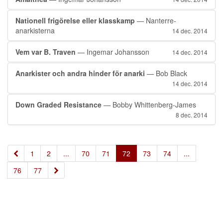
Nationell frigörelse eller klasskamp
— Nanterre-
anarkisterna
14 dec. 2014
Vem var B. Traven
— Ingemar Johansson
14 dec. 2014
Anarkister och andra hinder för anarki
— Bob Black
14 dec. 2014
Down Graded Resistance
— Bobby Whittenberg-James
8 dec. 2014
«
1
2
...
70
71
72
73
74
...
»
76
77