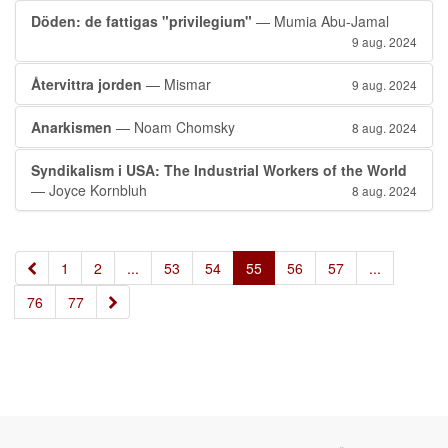
Döden: de fattigas "privilegium"
— Mumia Abu-Jamal
9 aug. 2024
Återvittra jorden
— Mismar
9 aug. 2024
Anarkismen
— Noam Chomsky
8 aug. 2024
Syndikalism i USA: The Industrial Workers of the World
— Joyce Kornbluh
8 aug. 2024
«
1
2
...
53
54
55
56
57
...
»
76
77