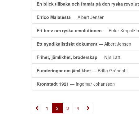
En blick tillbaka och framåt på den ryska revolu
Errico Malatesta
— Albert Jensen
Ett brev om ryska revolutionen
— Peter Kropotkin
Ett syndikalistiskt dokument
— Albert Jensen
Frihet, jämlikhet, broderskap
— Nils Lätt
Funderingar om jämlikhet
— Britta Gröndahl
Kronstadt 1921
— Ingemar Johansson
«
»
1
2
3
4