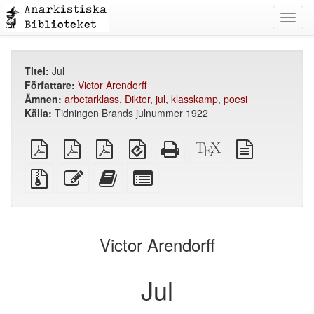
Toggl
navig
Titel:
Jul
Författare:
Victor Arendorff
Ämnen:
arbetarklass
,
Dikter
,
jul
,
klasskamp
,
poesi
Källa:
Tidningen Brands julnummer 1922
plain
A4
Letter
EPUB
Fristående
XeLaTeX
plain
PDF
imposed
imposed
(för
HTML
källa
text
PDF
PDF
mobila
(utskriftsvänlig)
källa
Källfiler
Redigera
Lägg
Select
enheter)
med
denna
till
individual
bilagor
text
denna
parts
text
for
i
the
Victor Arendorff
bokskaparen
bookbuilder
Jul