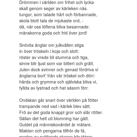
Drömmen i världen om frihet och lycka
skall genom seger av kärleken nås.
tungor, som talade hårt och förbannade,
skola blott tala de mjukaste ord, -
då, när oss löftena bliva besannade:
mänskorna goda och frid över jord!
Snövita änglar om julkvällen stiga
in över tröskeln i koja och slott:
röster av vrede bli stumma och tiga,
sinne blir ljust som var bittert och grått.
Julen dock svinner och genast fördriva vi
änglarna bort' från vår tröskel och dörr:
hårda och grymma och själviska bliva vi,
fyllda av lystnad och hat såsom förr.
Ondskan går snart över världen på fötter
trampande ned vad i kärlek blev sått.
Frö av det goda knappt gror och slår rötter.
Sällan det helt uti blomning har gått.
Guldet på människovärdet är mätare.
Makten och pengarna tillhör de få,
medan av svältande skaran blir tätare