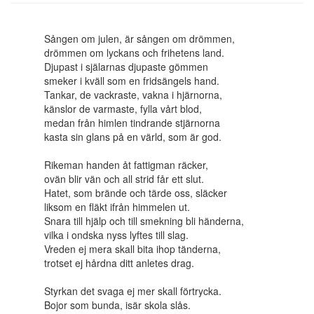
Sången om julen, är sången om drömmen,
drömmen om lyckans och frihetens land.
Djupast i själarnas djupaste gömmen
smeker i kväll som en fridsängels hand.
Tankar, de vackraste, vakna i hjärnorna,
känslor de varmaste, fylla vårt blod,
medan från himlen tindrande stjärnorna
kasta sin glans på en värld, som är god.
Rikeman handen åt fattigman räcker,
ovän blir vän och all strid får ett slut.
Hatet, som brände och tärde oss, släcker
liksom en fläkt ifrån himmelen ut.
Snara till hjälp och till smekning bli händerna,
vilka i ondska nyss lyftes till slag.
Vreden ej mera skall bita ihop tänderna,
trotset ej hårdna ditt anletes drag.
Styrkan det svaga ej mer skall förtrycka.
Bojor som bunda, isär skola slås.