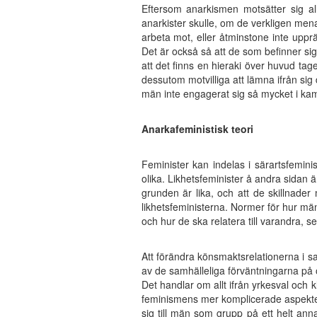
Eftersom anarkismen motsätter sig all
anarkister skulle, om de verkligen mena
arbeta mot, eller åtminstone inte upprät
Det är också så att de som befinner sig 
att det finns en hieraki över huvud tag
dessutom motvilliga att lämna ifrån sig
män inte engagerat sig så mycket i kam
Anarkafeministisk teori
Feminister kan indelas i särartsfemini
olika. Likhetsfeminister å andra sidan 
grunden är lika, och att de skillnader 
likhetsfeministerna. Normer för hur män
och hur de ska relatera till varandra, s
Att förändra könsmaktsrelationerna i sa
av de samhälleliga förväntningarna på
Det handlar om allt ifrån yrkesval och klä
feminismens mer komplicerade aspekter
sig till män som grupp på ett helt ann