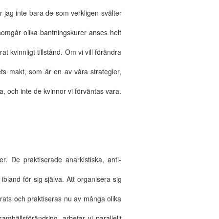
r jag inte bara de som verkligen svälter
nomgår olika bantningskurer anses helt
t kvinnligt tillstånd. Om vi vill förändra
ets makt, som är en av våra strategier,
ra, och inte de kvinnor vi förväntas vara.
er. De praktiserade anarkistiska, anti-
ibland för sig själva. Att organisera sig
erats och praktiseras nu av många olika
amhällsförändring, arbetar vi parallellt