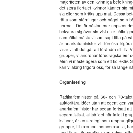
majoriteten av den kvinnliga befolkningen
det stora flertalet kvinnor känner sig 
sig eller som kräks upp mat. Dessa b
rätta som störningar och något som bö
normalt. Det är nästan mer uppseendev
bekymra sig över sin vikt eller hålla ige
samhället måste vi som sagt titta på vå
är anarkafeminister vill försöka frigö
visar vi att det går att förändra sitt liv. 
grupper, vi anordnar föredragskaféer och 
Men vi måste agera som ett kollektiv. S
kan vi aldrig frigöra oss, för så länge nå
Organisering
Radikalfeminister på 60- och 70-talet 
auktoritära idéer utan att egentligen 
anarkafeminister har sedan fortsatt att 
separatistiskt, alltså idet här fallet i 
kvinnor, är en strategi som ursprungli
grupper, till exempel homosexuella, h
med flera. Separatism kan drivas olika 