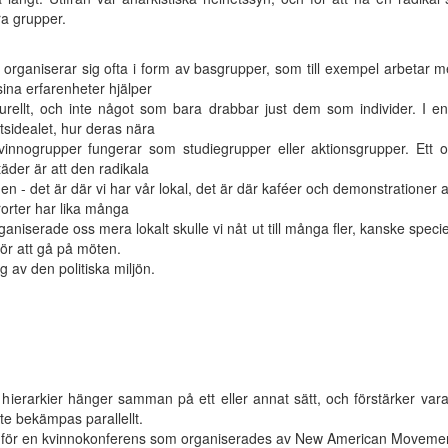
a grupper.
 organiserar sig ofta i form av basgrupper, som till exempel arbetar
ina erfarenheter hjälper
kturellt, och inte något som bara drabbar just dem som individer. I 
etsidealet, hur deras nära
vinnogrupper fungerar som studiegrupper eller aktionsgrupper. Ett 
äder är att den radikala
aden - det är där vi har vår lokal, det är där kaféer och demonstratione
örorter har lika många
aniserade oss mera lokalt skulle vi nåt ut till många fler, kanske speciel
 för att gå på möten.
g av den politiska miljön.
hierarkier hänger samman på ett eller annat sätt, och förstärker vara
te bekämpas parallellt.
na för en kvinnokonferens som organiserades av New American Moveme