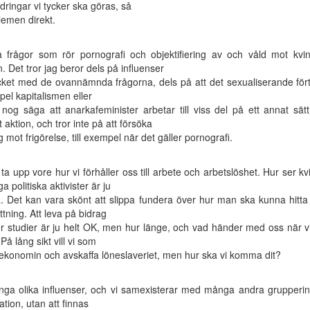
ingar vi tycker ska göras, så
blemen direkt.
rågor som rör pornografi och objektifiering av och våld mot kvin
 Det tror jag beror dels på influenser
ycket med de ovannämnda frågorna, dels på att det sexualiserande fört
el kapitalismen eller
g säga att anarkafeminister arbetar till viss del på ett annat sä
aktion, och tror inte på att försöka
 mot frigörelse, till exempel när det gäller pornografi.
 ta upp vore hur vi förhåller oss till arbete och arbetslöshet. Hur ser 
 politiska aktivister är ju
a. Det kan vara skönt att slippa fundera över hur man ska kunna hitta
ttning. Att leva på bidrag
ler studier är ju helt OK, men hur länge, och vad händer med oss när vi 
På lång sikt vill vi som
ekonomin och avskaffa löneslaveriet, men hur ska vi komma dit?
ga olika influenser, och vi samexisterar med många andra gruppering
tion, utan att finnas