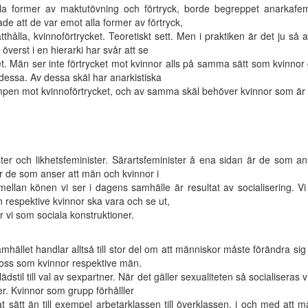
a former av maktutövning och förtryck, borde begreppet anarkafemin
de att de var emot alla former av förtryck,
thålla, kvinnoförtrycket. Teoretiskt sett. Men i praktiken är det ju så a
överst i en hierarki har svår att se
et. Män ser inte förtrycket mot kvinnor alls på samma sätt som kvinnor
 dessa. Av dessa skäl har anarkistiska
pen mot kvinnoförtrycket, och av samma skäl behöver kvinnor som är an
ster och likhetsfeminister. Särartsfeminister å ena sidan är de som 
är de som anser att män och kvinnor i
mellan könen vi ser i dagens samhälle är resultat av socialisering. Vi
 respektive kvinnor ska vara och se ut,
er vi som sociala konstruktioner.
mhället handlar alltså till stor del om att människor måste förändra sig 
 oss som kvinnor respektive män.
dstil till val av sexpartner. När det gäller sexualiteten så socialiseras v
. Kvinnor som grupp förhålller
at sätt än till exempel arbetarklassen till överklassen, i och med att 