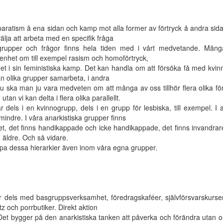
aratism å ena sidan och kamp mot alla former av förtryck å andra sid
älja att arbeta med en specifik fråga
 grupper och frågor finns hela tiden med i vårt medvetande. Mång
enhet om till exempel rasism och homoförtryck,
 i sin feministiska kamp. Det kan handla om att försöka få med kvinn
kan olika grupper samarbeta, i andra
t. Nu ska man ju vara medveten om att många av oss tillhör flera olika fö
utan vi kan delta i flera olika parallellt.
 dels i en kvinnogrupp, dels i en grupp för lesbiska, till exempel. I 
mindre. I våra anarkistiska grupper finns
het, det finns handikappade och icke handikappade, det finns invandra
 äldre. Och så vidare.
mpa dessa hierarkier även inom våra egna grupper.
ar dels med basgruppsverksamhet, föredragskaféer, självförsvarskurse
z och porrbutiker. Direkt aktion
Det bygger på den anarkistiska tanken att påverka och förändra utan ombu