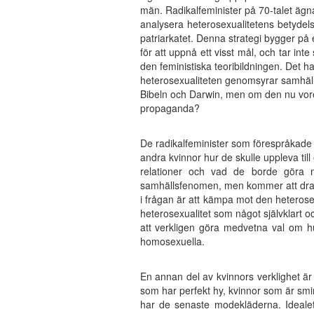
män. Radikalfeminister på 70-talet ägna
analysera heterosexualitetens betydel
patriarkatet. Denna strategi bygger p
för att uppnå ett visst mål, och tar inte
den feministiska teoribildningen. Det h
heterosexualiteten genomsyrar samhälle
Bibeln och Darwin, men om den nu vore 
propaganda?
De radikalfeminister som förespråkade l
andra kvinnor hur de skulle uppleva til
relationer och vad de borde göra me
samhällsfenomen, men kommer att dra and
i frågan är att kämpa mot den heterosexu
heterosexualitet som något självklart och
att verkligen göra medvetna val om hu
homosexuella.
En annan del av kvinnors verklighet är
som har perfekt hy, kvinnor som är sm
har de senaste modekläderna. Idealet,