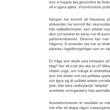
som vi hoppas ska genomföra de förändr
vill vi agera själva. Vi konfronterar pro
Kampen har kommit att fokuseras på f
strävanden har kommit lite i skymundan.
från radikalfeminister, som arbetar m
akut och konkret än kamp mot till exemp
parlamentarismen. Däremot kan man no
frågorna. Vi använder oss mer av direkt 
påverka i lagstiftningsfrågor som en väg
En fråga som skulle vara intressant att
idag? Hur vill vi att den ska se ut? Många
relativt unga, och många är arbetslös
som inte strider mot ens politiska uppfa
och ägna sig åt politiskt arbete och/el
jobb, eller bara nedbrytande "skitjobb". 
anarkister omorganisera hela samhälls
Anarkafeminismen är resultatet av mån
inte efter att skapa någon massorganisa