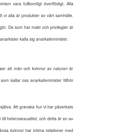
ism vara fullkomligt överflödigt. Alla
tt vi alla är produkter av vårt samhälle.
 gör. De som har makt och privilegier är
arkister kalla sig anarkafeminister.
anser att män och kvinnor av naturen är
 som kallar oss anarkafeminister tillhör
själva. Att granska hur vi har påverkats
i till heterosexualitet, och detta är en av
många kvinnor har intima relationer med