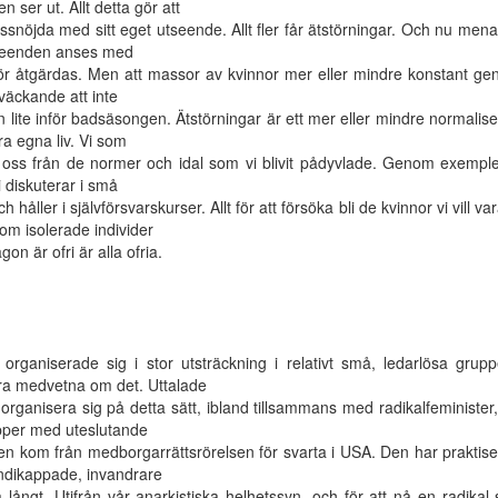
 ser ut. Allt detta gör att
missnöjda med sitt eget utseende. Allt fler får ätstörningar. Och nu mena
eteenden anses med
r åtgärdas. Men att massor av kvinnor mer eller mindre konstant ge
äckande att inte
n lite inför badsäsongen. Ätstörningar är ett mer eller mindre normalisera
ra egna liv. Vi som
ra oss från de normer och idal som vi blivit pådyvlade. Genom exempl
Vi diskuterar i små
håller i självförsvarskurser. Allt för att försöka bli de kvinnor vi vill va
om isolerade individer
gon är ofri är alla ofria.
organiserade sig i stor utsträckning i relativt små, ledarlösa grupp
vara medvetna om det. Uttalade
organisera sig på detta sätt, ibland tillsammans med radikalfeminister, 
grupper med uteslutande
gen kom från medborgarrättsrörelsen för svarta i USA. Den har praktis
andikappade, invandrare
långt. Utifrån vår anarkistiska helhetssyn, och för att nå en radikal s