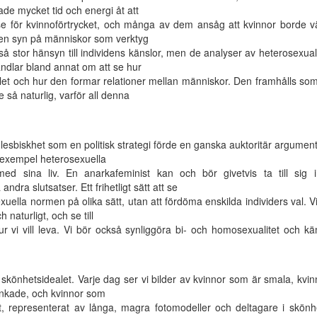
de mycket tid och energi åt att
se för kvinnoförtrycket, och många av dem ansåg att kvinnor borde väl
å en syn på människor som verktyg
 så stor hänsyn till individens känslor, men de analyser av heterosexuali
andlar bland annat om att se hur
t och hur den formar relationer mellan människor. Den framhålls som 
så naturlig, varför all denna
esbiskhet som en politisk strategi förde en ganska auktoritär argumentat
l exempel heterosexuella
d sina liv. En anarkafeminist kan och bör givetvis ta till sig 
ra slutsatser. Ett frihetligt sätt att se
ella normen på olika sätt, utan att fördöma enskilda individers val. Vi 
 naturligt, och se till
r vi vill leva. Vi bör också synliggöra bi- och homosexualitet och k
 skönhetsidealet. Varje dag ser vi bilder av kvinnor som är smala, kvi
inkade, och kvinnor som
 representerat av långa, magra fotomodeller och deltagare i skönhetst