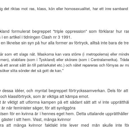
sig det riktas mot ras, klass, kön eller homosexualitet, har ett inre samband o
kland formulerat begreppet "triple oppression" som förklarar hur ra
en artikel i tidningen Clash nr 3 1991.
v en liknelse sin syn på hur alla former av förtryck, alltså inte bara de
 är som ett slags nät. Maskorna kan vara större (i metropolerna) eller mindre
lismen), stabilare (som i Tyskland) eller skörare (som i Centralamerika). Tråda
på ett annat sätt än till patriarkatet etc.) och nätet repareras och förnyas av 
rsöker slita sönder det så gott de kan."
av dessa idéer, och myntat begreppet förtryckssamverkan. Dels för att 
 och klassförtryck, som är viktiga att kämpa emot.
t är viktigt att utforma kampen på ett sådant sätt att vi inte upprätthå
är när feminister säger, för att synliggöra
atsen för en kvinna är i hennes eget hem. Detta uttalande upprätthåller 
gäster i sitt hem. Visst, många kvinnor
ra att många kvinnor faktiskt inte lever med män skulle inte f