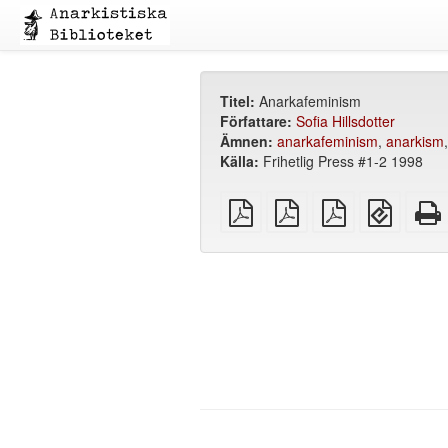
Titel:
Anarkafeminism
Författare:
Sofia Hillsdotter
Ämnen:
anarkafeminism
,
anarkism
Källa:
Frihetlig Press #1-2 1998
plain
A4
Letter
EPUB
PDF
imposed
imposed
(för
PDF
PDF
mobila
enheter