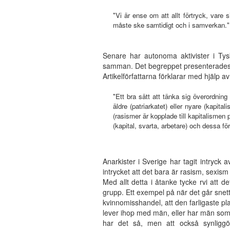
"Vi är ense om att allt förtryck, vare 
måste ske samtidigt och i samverkan."
Senare har autonoma aktivister i Tys
samman. Det begreppet presenterades i 
Artikelförfattarna förklarar med hjälp a
"Ett bra sätt att tänka sig överordning
äldre (patriarkatet) eller nyare (kapita
(rasismer är kopplade till kapitalismen 
(kapital, svarta, arbetare) och dessa fö
Anarkister i Sverige har tagit intryck 
intrycket att det bara är rasism, sexism
Med allt detta i åtanke tycke rvi att de
grupp. Ett exempel på när det går snett 
kvinnomisshandel, att den farligaste pl
lever ihop med män, eller har män som 
har det så, men att också synliggö