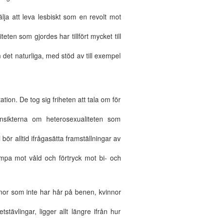
ja att leva lesbiskt som en revolt mot
teten som gjordes har tillfört mycket till
det naturliga, med stöd av till exempel
ion. De tog sig friheten att tala om för
insikterna om heterosexualiteten som
bör alltid ifrågasätta framställningar av
ämpa mot våld och förtryck mot bi- och
nnor som inte har hår på benen, kvinnor
ävlingar, ligger allt längre ifrån hur