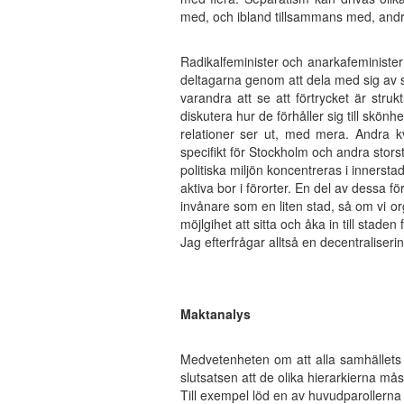
med, och ibland tillsammans med, andr
Radikalfeminister och anarkafeminister
deltagarna genom att dela med sig av s
varandra att se att förtrycket är stru
diskutera hur de förhåller sig till skönh
relationer ser ut, med mera. Andra k
specifikt för Stockholm och andra storst
politiska miljön koncentreras i innerst
aktiva bor i förorter. En del av dessa f
invånare som en liten stad, så om vi org
möjlgihet att sitta och åka in till staden
Jag efterfrågar alltså en decentraliserin
Maktanalys
Medvetenheten om att alla samhällets 
slutsatsen att de olika hierarkierna mås
Till exempel löd en av huvudparoller