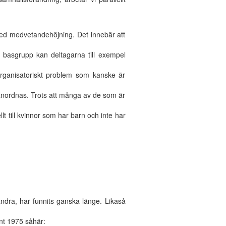
 med medvetandehöjning. Det innebär att
en basgrupp kan deltagarna till exempel
organisatoriskt problem som kanske är
r anordnas. Trots att många av de som är
lt till kvinnor som har barn och inte har
ndra, har funnits ganska länge. Likaså
nt 1975 såhär: