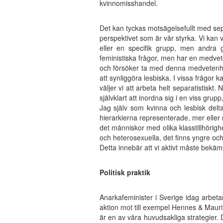
kvinnomisshandel.
Det kan tyckas motsägelsefullt med sep
perspektivet som är vår styrka. Vi kan v
eller en specifik grupp, men andra
feministiska frågor, men har en medvet
och försöker ta med denna medvetenhet
att synliggöra lesbiska. I vissa frågor 
väljer vi att arbeta helt separatistisk
självklart att inordna sig i en viss grupp, 
Jag själv som kvinna och lesbisk deltar
hierarkierna representerade, mer eller 
det människor med olika klasstillhörig
och heterosexuella, det finns yngre och
Detta innebär att vi aktivt måste bekä
Politisk praktik
Anarkafeminister i Sverige idag arbet
aktion mot till exempel Hennes & Maurit
är en av våra huvudsakliga strategier. 