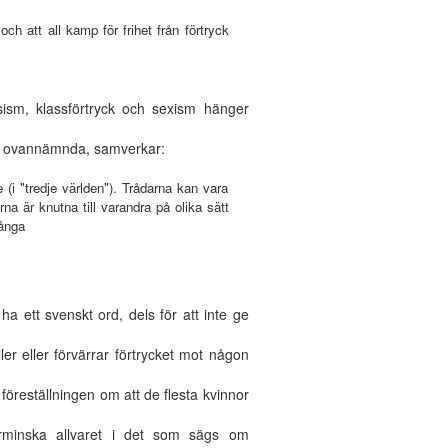
ch att all kamp för frihet från förtryck
sism, klassförtryck och sexism hänger
 tre ovannämnda, samverkar:
 (i "tredje världen"). Trådarna kan vara
rna är knutna till varandra på olika sätt
många
ha ett svenskt ord, dels för att inte ge
ller eller förvärrar förtrycket mot någon
föreställningen om att de flesta kvinnor
örminska allvaret i det som sägs om