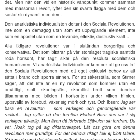
det. Men när den vid en historisk vändpunkt kommer samman
med massorna i revolt, lyfter den sin svarta flagga med dem och
kastar sin dynamit med dem.
Den anarkistiska individualisten deltar i den Sociala Revolutionen,
inte som en demagog utan som ett uppviglande element, inte
som en apostel utan som en levande, effektiv, destruktiv kraft...
Alla tidigare revolutioner var i slutändan borgerliga och
konservativa. Det som blixtrar på vår storslaget tragiska samtids
röda horisont, har tagit sikte på den resoluta socialistiska
humanismen. Vi anarkistiska individualister kommer att ge oss in i
den Sociala Revolutionen med ett eget exklusivt behov av att
sätta i brand och sporra sinnen. För att säkerställa, som Stirner
säger, att det inte är en ny revolution som kommer utan ett
omåttligt, stolt, skoningslöst, skamlöst brott som dundrar
tillsammans med blixten i horisonten under vilken himlen,
uppsvälld av förebud, växer sig mörk och tyst. Och Ibsen:
Jag ser
bara en revolution – som verkligen och genomgående var
radikal... Jag syftar på den forntida Floden! Bara den var i sig
verkligen allvarlig.
Men även då förlorade Djävulen sin fordran: Du
vet, Noak tog på sig diktatorskapet. Låt oss göra om
denna
revolution mer
grundligt
. För det behövs
riktigt folk ej blott
talare.
Så kom du med det dånande vattnet, jag
ordnar
krutdurken för att