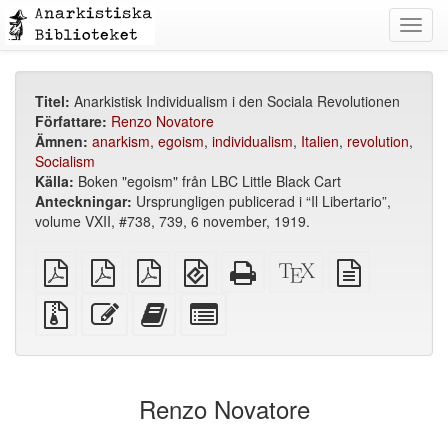
Toggl
navig
Titel:
Anarkistisk Individualism i den Sociala Revolutionen
Författare:
Renzo Novatore
Ämnen:
anarkism
,
egoism
,
individualism
,
Italien
,
revolution
,
Socialism
Källa:
Boken "egoism" från LBC Little Black Cart
Anteckningar:
Ursprungligen publicerad i “Il Libertario”,
volume VXII, #738, 739, 6 november, 1919.
plain
A4
Letter
EPUB
Fristående
XeLaTeX
plain
PDF
imposed
imposed
(för
HTML
källa
text
PDF
PDF
mobila
(utskriftsvänlig)
källa
Källfiler
Redigera
Lägg
Select
enheter)
med
denna
till
individual
bilagor
text
denna
parts
text
for
i
the
Renzo Novatore
bokskaparen
bookbuilder