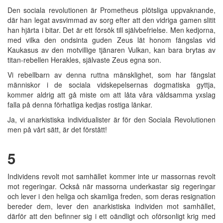
Den sociala revolutionen är Prometheus plötsliga uppvaknande,
där han legat avsvimmad av sorg efter att den vidriga gamen slitit
han hjärta i bitar. Det är ett försök till självbefrielse. Men kedjorna,
med vilka den ondsinta guden Zeus lät honom fängslas vid
Kaukasus av den motvillige tjänaren Vulkan, kan bara brytas av
titan-rebellen Herakles, självaste Zeus egna son.
Vi rebellbarn av denna ruttna mänsklighet, som har fängslat
människor i de sociala vidskepelsernas dogmatiska gyttja,
kommer aldrig att gå miste om att låta våra våldsamma yxslag
falla på denna förhatliga kedjas rostiga länkar.
Ja, vi anarkistiska individualister är för den Sociala Revolutionen
men på vårt sätt, är det förstått!
5
Individens revolt mot samhället kommer inte ur massornas revolt
mot regeringar. Också när massorna underkastar sig regeringar
och lever i den heliga och skamliga freden, som deras resignation
bereder dem, lever den anarkistiska individen mot samhället,
därför att den befinner sig i ett oändligt och oförsonligt krig med