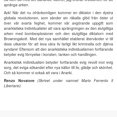
spränga arken.
Ack! När det nu ofrånkomligen kommer en diktator i den dystra
globala revolutionen, som sänder sin råkalla glöd från öster ut
över vår svarta feghet, kommer vår avgörande uppgift som
anarkistiska individualister att vara sprängningen av den slutgiltiga
arken med bombexplosioner och den slutgiltiga diktatorn med
Browningskott. Med det nya samhället etablerat återvänder vi till
dess utkanter för att leva våra liv farligt likt kriminella och djärva
syndare! Eftersom att den anarkistiska individualismen fortfarande
betyder evig förnyelse i konsten, tanken och handlingen.
Anarkistisk individualism betyder fortfarande evig revolt mot evig
sorg, det eviga sökandet efter nya källor till liv, glädje och skönhet.
Och så kommer vi också att vara i Anarki.
Renzo Novatore
(
Skrivet under namnet Mario Ferrento Il
Libertario
)