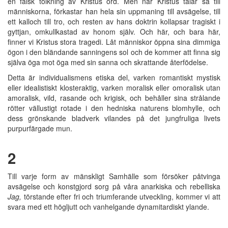
en falsk tolkning av Kristus ord. Men när Kristus talar så till
människorna, förkastar han hela sin uppmaning till avsägelse, till
ett kalloch till tro, och resten av hans doktrin kollapsar tragiskt i
gyttjan, omkullkastad av honom själv. Och här, och bara här,
finner vi Kristus stora tragedi. Låt människor öppna sina dimmiga
ögon i den bländande sanningens sol och de kommer att finna sig
själva öga mot öga med sin sanna och skrattande återfödelse.
Detta är individualismens etiska del, varken romantiskt mystisk
eller idealistiskt klosteraktig, varken moralisk eller omoralisk utan
amoralisk, vild, rasande och krigisk, och behåller sina strålande
rötter vällustigt rotade i den hedniska naturens blomhylle, och
dess grönskande bladverk vilandes på det jungfruliga livets
purpurfärgade mun.
2
Till varje form av mänskligt Samhälle som försöker påtvinga
avsägelse och konstgjord sorg på våra anarkiska och rebelliska
Jag,
törstande efter fri och triumferande utveckling, kommer vi att
svara med ett högljutt och vanhelgande dynamitardiskt ylande.