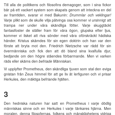
Till alla de politikens och filosofins demagoger, som i sina fickor
bär på ett vackert system som skapats genom att inteckna en del
av framtiden, svarar vi med Bakunin:
Drummlar och veklingar!
Varje plikt som de skulle vilja påtvinga oss kommer vi ursinnigt att
trampa ner under våra skändliga fötter. Varje skuggtäckt
fantasifoster de ställer fram för våra ögon, glupska efter ljus,
kommer vi ilsket att riva sönder med våra oförskräckt hädiska
händer. Kristus skämdes för sin egen doktrin och han var den
förste att bryta mot den. Friedrich Nietzsche var rädd för sin
övermänniska och fick den att dö bland sina kvalfulla djur,
bedjande om den högre ståendes förbarmande. Men vi varken
räds eller skäms den
befriade Människan.
Vi upplyfter Prometheus, den skändliga tjuven som stal den eviga
gnistan från Zeus himmel för att ge liv åt lerfiguren och vi prisar
Herkules, den mäktiga befriande hjälten.
3
Den hedniska naturen har satt en Prometheus i varje dödlig
människas sinne och en Herkules i varje tänkares hjärna. Men
moralen, denna filosofernas, folkens och mänsklighetens vidriga