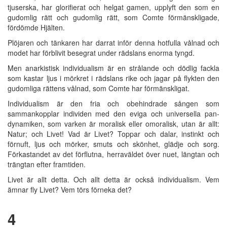
tjuserska, har glorifierat och helgat gamen, upplyft den som en
gudomlig rätt och gudomlig rätt, som Comte förmänskligade,
fördömde Hjälten.
Plöjaren och tänkaren har darrat inför denna hotfulla vålnad och
modet har förblivit besegrat under rädslans enorma tyngd.
Men anarkistisk individualism är en strålande och dödlig fackla
som kastar ljus i mörkret i rädslans rike och jagar på flykten den
gudomliga rättens vålnad, som Comte har förmänskligat.
Individualism är den fria och obehindrade sången som
sammankopplar individen med den eviga och universella pan-
dynamiken, som varken är moralisk eller omoralisk, utan är allt:
Natur; och Livet! Vad är Livet? Toppar och dalar, instinkt och
förnuft, ljus och mörker, smuts och skönhet, glädje och sorg.
Förkastandet av det förflutna, herraväldet över nuet, längtan och
trängtan efter framtiden.
Livet är allt detta. Och allt detta är också individualism. Vem
ämnar fly Livet? Vem törs förneka det?
4