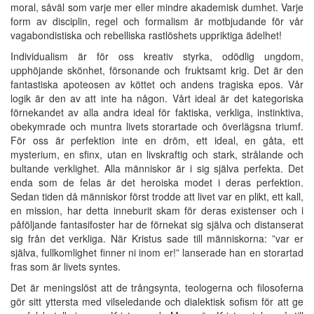
moral, såväl som varje mer eller mindre akademisk dumhet. Varje
form av disciplin, regel och formalism är motbjudande för vår
vagabondistiska och rebelliska rastlöshets uppriktiga ädelhet!
Individualism är för oss kreativ styrka, odödlig ungdom,
upphöjande skönhet, försonande och fruktsamt krig. Det är den
fantastiska apoteosen av köttet och andens tragiska epos. Vår
logik är den av att inte ha någon. Vårt ideal är det kategoriska
förnekandet av alla andra ideal för faktiska, verkliga, instinktiva,
obekymrade och muntra livets storartade och överlägsna triumf.
För oss är perfektion inte en dröm, ett ideal, en gåta, ett
mysterium, en sfinx, utan en livskraftig och stark, strålande och
bultande verklighet. Alla människor är i sig själva perfekta. Det
enda som de felas är det heroiska modet i deras perfektion.
Sedan tiden då människor först trodde att livet var en plikt, ett kall,
en mission, har detta inneburit skam för deras existenser och i
påföljande fantasifoster har de förnekat sig själva och distanserat
sig från det verkliga. När Kristus sade till människorna: ”var er
själva, fullkomlighet finner ni inom er!” lanserade han en storartad
fras som är livets syntes.
Det är meningslöst att de trångsynta, teologerna och filosoferna
gör sitt yttersta med vilseledande och dialektisk sofism för att ge