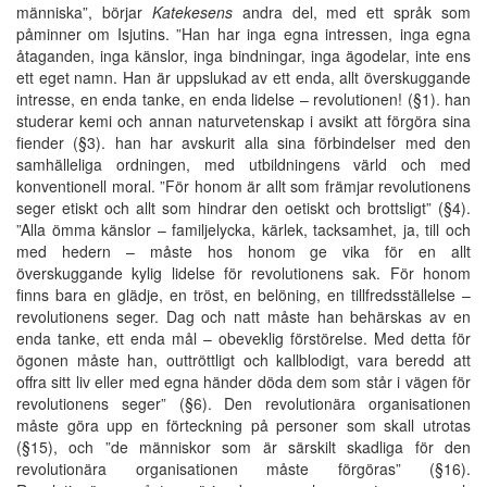
människa”, börjar
Katekesens
andra del, med ett språk som
påminner om Isjutins. ”Han har inga egna intressen, inga egna
åtaganden, inga känslor, inga bindningar, inga ägodelar, inte ens
ett eget namn. Han är uppslukad av ett enda, allt överskuggande
intresse, en enda tanke, en enda lidelse – revolutionen! (§1). han
studerar kemi och annan naturvetenskap i avsikt att förgöra sina
fiender (§3). han har avskurit alla sina förbindelser med den
samhälleliga ordningen, med utbildningens värld och med
konventionell moral. ”För honom är allt som främjar revolutionens
seger etiskt och allt som hindrar den oetiskt och brottsligt” (§4).
”Alla ömma känslor – familjelycka, kärlek, tacksamhet, ja, till och
med hedern – måste hos honom ge vika för en allt
överskuggande kylig lidelse för revolutionens sak. För honom
finns bara en glädje, en tröst, en belöning, en tillfredsställelse –
revolutionens seger. Dag och natt måste han behärskas av en
enda tanke, ett enda mål – obeveklig förstörelse. Med detta för
ögonen måste han, outtröttligt och kallblodigt, vara beredd att
offra sitt liv eller med egna händer döda dem som står i vägen för
revolutionens seger” (§6). Den revolutionära organisationen
måste göra upp en förteckning på personer som skall utrotas
(§15), och ”de människor som är särskilt skadliga för den
revolutionära organisationen måste förgöras” (§16).