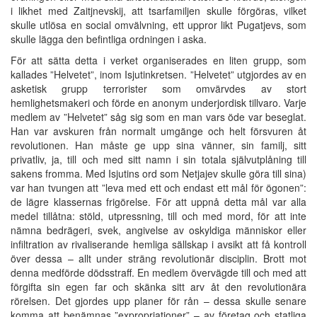
i likhet med Zaitjnevskij, att tsarfamiljen skulle förgöras, vilket
skulle utlösa en social omvälvning, ett uppror likt Pugatjevs, som
skulle lägga den befintliga ordningen i aska.
För att sätta detta i verket organiserades en liten grupp, som
kallades ”Helvetet”, inom Isjutinkretsen. ”Helvetet” utgjordes av en
asketisk grupp terrorister som omvärvdes av stort
hemlighetsmakeri och förde en anonym underjordisk tillvaro. Varje
medlem av ”Helvetet” såg sig som en man vars öde var beseglat.
Han var avskuren från normalt umgänge och helt försvuren åt
revolutionen. Han måste ge upp sina vänner, sin familj, sitt
privatliv, ja, till och med sitt namn i sin totala självutplåning till
sakens fromma. Med Isjutins ord som Netjajev skulle göra till sina)
var han tvungen att ”leva med ett och endast ett mål för ögonen”:
de lägre klassernas frigörelse. För att uppnå detta mål var alla
medel tillåtna: stöld, utpressning, till och med mord, för att inte
nämna bedrägeri, svek, angivelse av oskyldiga människor eller
infiltration av rivaliserande hemliga sällskap i avsikt att få kontroll
över dessa – allt under sträng revolutionär disciplin. Brott mot
denna medförde dödsstraff. En medlem övervägde till och med att
förgifta sin egen far och skänka sitt arv åt den revolutionära
rörelsen. Det gjordes upp planer för rån – dessa skulle senare
komma att benämnas ”expropriationer” – av företag och statliga