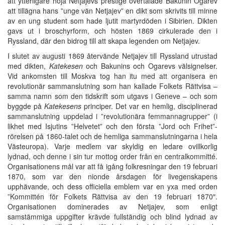
att ytterligare höja Netjajevs prestige övertalade Bakunin Ogarev
att tillägna hans ”unge vän Netjajev” en dikt som skrivits till minne
av en ung student som hade ljutit martyrdöden i Sibirien. Dikten
gavs ut i broschyrform, och hösten 1869 cirkulerade den i
Ryssland, där den bidrog till att skapa legenden om Netjajev.
I slutet av augusti 1869 återvände Netjajev till Ryssland utrustad
med dikten,
Katekesen
och Bakunins och Ogarevs välsignelser.
Vid ankomsten till Moskva tog han itu med att organisera en
revolutionär sammanslutning som han kallade Folkets Rättvisa –
samma namn som den tidskrift som utgavs i Geneve – och som
byggde på
Katekesens
principer. Det var en hemlig, disciplinerad
sammanslutning uppdelad i ”revolutionära femmannagrupper” (i
likhet med Isjutins ”Helvetet” och den första ”Jord och Frihet”-
rörelsen på 1860-talet och de hemliga sammanslutningarna i hela
Västeuropa). Varje medlem var skyldig en ledare ovillkorlig
lydnad, och denne i sin tur mottog order från en centralkommitté.
Organisationens mål var att få igång folkresningar den 19 februari
1870, som var den nionde årsdagen för livegenskapens
upphävande, och dess officiella emblem var en yxa med orden
”Kommittén för Folkets Rättvisa av den 19 februari 1870″.
Organisationen dominerades av Netjajev, som enligt
samstämmiga uppgifter krävde fullständig och blind lydnad av