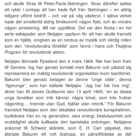
och skulle föras till Peter-Pauls-fästningen. Strax därefter sattes
ett rykte i omlopp att han hade flytt från fästningen – en aldrig
tidigare utförd bedrift – och var på väg västerut. I själva verket
hade det emellertid aldrig förekommit någon flykt, och än mindre
någon arrestering. Allt var uppdiktat. Det var den första i en hel
serie eskapader som Netjajev uppfann för att han skulle framstå
som en hjälte, omgiven av en nimbus av mystik och värdig rollen
som den ”revolutionära förebild” som fanns i hans och Tkatjevs
Program för revolutionär aktion
.
Netjajev lämnade Ryssland den 4 mars 1869. När han kom fram
till Geneve, tog han genast kontakt med Bakunin och påstod sig
representera en mäktig revolutionär organisation inom tsardömet.
Bakunin blev genast betagen av denne ”unge vilde”, denna
”tigerunge”, som han kallade Netjajev. ”Jag har här hos mig”,
skrev han till James Guillaume den 13 april 1869, ”en av dessa
unga fanatiker som inte känner några tvivel, som inte fruktar
någonting… troende utan Gud, hjältar utan retorik.” För Bakunin
framstod Netjajev som den idealiske revolutionäre konspiratören,
budbärare från en ny generation, vars energi, beslutsamhet och
orubblighet skulle kullkasta den tsaristiska ordningen. Netjajevs
ankomst till Schweiz skänkte, som E. H. Carr påpekat, den
åldrade Bakunin ett nytt livshopp, en pånyttfödelse av det