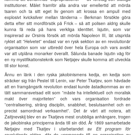
institutioner. Målet framför alla andra var emellertid att mörda
tsaren och ta sitt eget liv genom att krossa en ampull med
explosivt kvicksilver mellan tänderna – Berkman försökte göra
detta efter sitt mordförsök på Frick – så att polisen aldrig skulle
kunna få reda på hans verkliga identitet. Isjutin, som var
inspirerad av Orsinis försök att mörda Napoleon III, lät utsprida
ryktet att ”Helvetet” endast var en rysk sektion av en revolutionär
organisation som var utbredd över hela Europa och vars avsikt
var att utplåna monarker överallt. Sålunda banade Isjutin väg för
en ny mystifikationsteknik som Netjajev skulle komma att utveckla
till stor konst.
Ännu en länk i den ryska jakobinismens kedja, en kedja som
sträcker sig från Pestel till Lenin, var Peter Tkatjev, som hävdade
att en framgångsrik revolution endast kunde åstadkommas av en
tätt sammansvetsad elit som ”måste ha intellektuell och moralisk
makt över majoriteten” och vars organisation fordrade
”centralisering, sträng disciplin, snabbhet, beslutsamhet och en
precist samordnad verksamhet”. Det är värt att notera, att
Zaitjnevskij blev en av Tkatjevs mest orubbliga anhängare, trogen
de jakobinska principerna ända till sin död. År 1869 samarbetade
Netjajev med Tkatjev i utarbetandet av
Ett program för
revolutionär aktion
, där de uppmanade till en organisation av