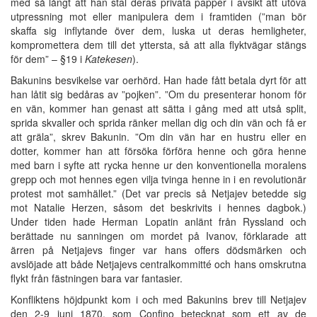
med så långt att han stal deras privata papper i avsikt att utöva
utpressning mot eller manipulera dem i framtiden (”man bör
skaffa sig inflytande över dem, luska ut deras hemligheter,
kompromettera dem till det yttersta, så att alla flyktvägar stängs
för dem” – §19 i
Katekesen
).
Bakunins besvikelse var oerhörd. Han hade fått betala dyrt för att
han låtit sig bedåras av ”pojken”. ”Om du presenterar honom för
en vän, kommer han genast att sätta i gång med att utså split,
sprida skvaller och sprida ränker mellan dig och din vän och få er
att gräla”, skrev Bakunin. ”Om din vän har en hustru eller en
dotter, kommer han att försöka förföra henne och göra henne
med barn i syfte att rycka henne ur den konventionella moralens
grepp och mot hennes egen vilja tvinga henne in i en revolutionär
protest mot samhället.” (Det var precis så Netjajev betedde sig
mot Natalie Herzen, såsom det beskrivits i hennes dagbok.)
Under tiden hade Herman Lopatin anlänt från Ryssland och
berättade nu sanningen om mordet på Ivanov, förklarade att
ärren på Netjajevs finger var hans offers dödsmärken och
avslöjade att både Netjajevs centralkommitté och hans omskrutna
flykt från fästningen bara var fantasier.
Konfliktens höjdpunkt kom i och med Bakunins brev till Netjajev
den 2-9 juni 1870, som Confino betecknat som ett av de