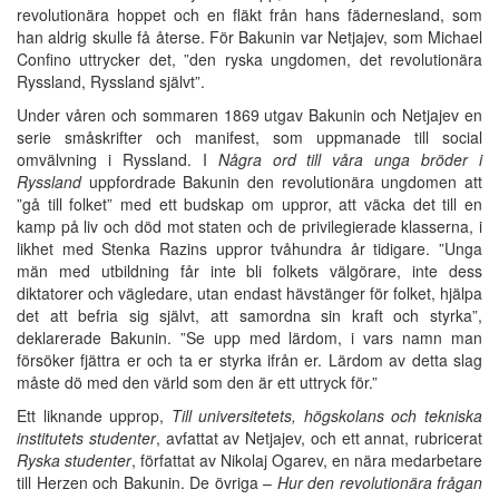
revolutionära hoppet och en fläkt från hans fädernesland, som
han aldrig skulle få återse. För Bakunin var Netjajev, som Michael
Confino uttrycker det, ”den ryska ungdomen, det revolutionära
Ryssland, Ryssland självt”.
Under våren och sommaren 1869 utgav Bakunin och Netjajev en
serie småskrifter och manifest, som uppmanade till social
omvälvning i Ryssland. I
Några ord till våra unga bröder i
Ryssland
uppfordrade Bakunin den revolutionära ungdomen att
”gå till folket” med ett budskap om uppror, att väcka det till en
kamp på liv och död mot staten och de privilegierade klasserna, i
likhet med Stenka Razins uppror tvåhundra år tidigare. ”Unga
män med utbildning får inte bli folkets välgörare, inte dess
diktatorer och vägledare, utan endast hävstänger för folket, hjälpa
det att befria sig självt, att samordna sin kraft och styrka”,
deklarerade Bakunin. ”Se upp med lärdom, i vars namn man
försöker fjättra er och ta er styrka ifrån er. Lärdom av detta slag
måste dö med den värld som den är ett uttryck för.”
Ett liknande upprop,
Till universitetets, högskolans och tekniska
institutets studenter
, avfattat av Netjajev, och ett annat, rubricerat
Ryska studenter
, författat av Nikolaj Ogarev, en nära medarbetare
till Herzen och Bakunin. De övriga –
Hur den revolutionära frågan