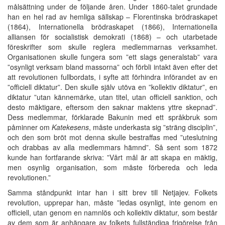
målsättning under de följande åren. Under 1860-talet grundade
han en hel rad av hemliga sällskap – Florentinska brödraskapet
(1864), Internationella brödraskapet (1866), Internationella
alliansen för socialistisk demokrati (1868) – och utarbetade
föreskrifter som skulle reglera medlemmarnas verksamhet.
Organisationen skulle fungera som ”ett slags generalstab” vara
”osynligt verksam bland massorna” och förbli intakt även efter det
att revolutionen fullbordats, i syfte att förhindra införandet av en
”officiell diktatur”. Den skulle själv utöva en ”kollektiv diktatur”, en
diktatur ”utan kännemärke, utan titel, utan officiell sanktion, och
desto mäktigare, eftersom den saknar maktens yttre skepnad”.
Dess medlemmar, förklarade Bakunin med ett språkbruk som
påminner om
Katekesens
, måste underkasta sig ”sträng disciplin”,
och den som bröt mot denna skulle bestraffas med ”uteslutning
och drabbas av alla medlemmars hämnd”. Så sent som 1872
kunde han fortfarande skriva: ”Vårt mål är att skapa en mäktig,
men osynlig organisation, som måste förbereda och leda
revolutionen.”
Samma ståndpunkt intar han i sitt brev till Netjajev. Folkets
revolution, upprepar han, måste ”ledas osynligt, inte genom en
officiell, utan genom en namnlös och kollektiv diktatur, som består
av dem som är anhängare av folkets fullständiga frigörelse från