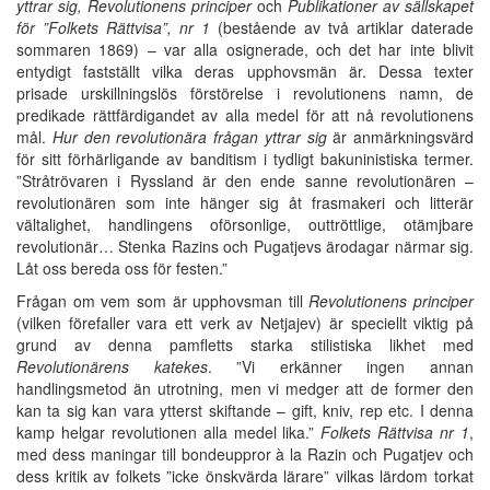
yttrar sig, Revolutionens principer
och
Publikationer av sällskapet
för ”Folkets Rättvisa”, nr 1
(bestående av två artiklar daterade
sommaren 1869) – var alla osignerade, och det har inte blivit
entydigt fastställt vilka deras upphovsmän är. Dessa texter
prisade urskillningslös förstörelse i revolutionens namn, de
predikade rättfärdigandet av alla medel för att nå revolutionens
mål.
Hur den revolutionära frågan yttrar sig
är anmärkningsvärd
för sitt förhärligande av banditism i tydligt bakuninistiska termer.
”Stråtrövaren i Ryssland är den ende sanne revolutionären –
revolutionären som inte hänger sig åt frasmakeri och litterär
vältalighet, handlingens oförsonlige, outtröttlige, otämjbare
revolutionär… Stenka Razins och Pugatjevs ärodagar närmar sig.
Låt oss bereda oss för festen.”
Frågan om vem som är upphovsman till
Revolutionens principer
(vilken förefaller vara ett verk av Netjajev) är speciellt viktig på
grund av denna pamfletts starka stilistiska likhet med
Revolutionärens katekes
. ”Vi erkänner ingen annan
handlingsmetod än utrotning, men vi medger att de former den
kan ta sig kan vara ytterst skiftande – gift, kniv, rep etc. I denna
kamp helgar revolutionen alla medel lika.”
Folkets Rättvisa nr 1
,
med dess maningar till bondeuppror à la Razin och Pugatjev och
dess kritik av folkets ”icke önskvärda lärare” vilkas lärdom torkat