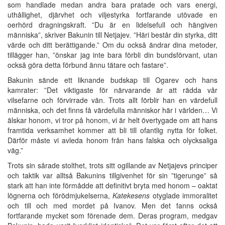
som handlade medan andra bara pratade och vars energi,
uthållighet, djärvhet och viljestyrka fortfarande utövade en
oerhörd dragningskraft. ”Du är en lidelsefull och hängiven
människa”, skriver Bakunin till Netjajev. ”Häri består din styrka, ditt
värde och ditt berättigande.” Om du också ändrar dina metoder,
tillägger han, ”önskar jag inte bara förbli din bundsförvant, utan
också göra detta förbund ännu tätare och fastare”.
Bakunin sände ett liknande budskap till Ogarev och hans
kamrater: ”Det viktigaste för närvarande är att rädda vår
vilsefarne och förvirrade vän. Trots allt förblir han en värdefull
människa, och det finns få värdefulla människor här i världen… Vi
älskar honom, vi tror på honom, vi är helt övertygade om att hans
framtida verksamhet kommer att bli till ofantlig nytta för folket.
Därför måste vi avleda honom från hans falska och olycksaliga
väg.”
Trots sin sårade stolthet, trots sitt ogillande av Netjajevs principer
och taktik var alltså Bakunins tillgivenhet för sin ”tigerunge” så
stark att han inte förmådde att definitivt bryta med honom – oaktat
lögnerna och förödmjukelserna,
Katekesens
otyglade immoralitet
och till och med mordet på Ivanov. Men det fanns också
fortfarande mycket som förenade dem. Deras program, medgav