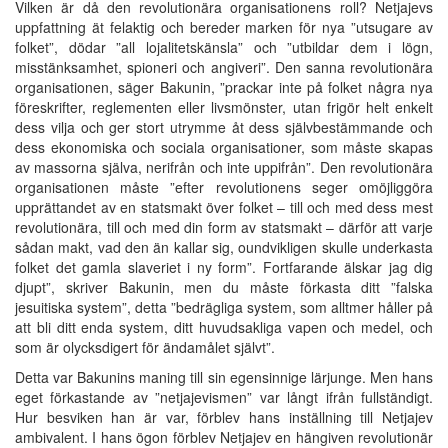
Vilken är då den revolutionära organisationens roll? Netjajevs
uppfattning ät felaktig och bereder marken för nya ”utsugare av
folket”, dödar ”all lojalitetskänsla” och ”utbildar dem i lögn,
misstänksamhet, spioneri och angiveri”. Den sanna revolutionära
organisationen, säger Bakunin, ”prackar inte på folket några nya
föreskrifter, reglementen eller livsmönster, utan frigör helt enkelt
dess vilja och ger stort utrymme åt dess självbestämmande och
dess ekonomiska och sociala organisationer, som måste skapas
av massorna själva, nerifrån och inte uppifrån”. Den revolutionära
organisationen måste ”efter revolutionens seger omöjliggöra
upprättandet av en statsmakt över folket – till och med dess mest
revolutionära, till och med din form av statsmakt – därför att varje
sådan makt, vad den än kallar sig, oundvikligen skulle underkasta
folket det gamla slaveriet i ny form”. Fortfarande älskar jag dig
djupt”, skriver Bakunin, men du måste förkasta ditt ”falska
jesuitiska system”, detta ”bedrägliga system, som alltmer håller på
att bli ditt enda system, ditt huvudsakliga vapen och medel, och
som är olycksdigert för ändamålet självt”.
Detta var Bakunins maning till sin egensinnige lärjunge. Men hans
eget förkastande av ”netjajevismen” var långt ifrån fullständigt.
Hur besviken han är var, förblev hans inställning till Netjajev
ambivalent. I hans ögon förblev Netjajev en hängiven revolutionär