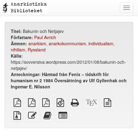
Toggl
navig
Titel:
Bakunin och Netjajev
Författare:
Paul Avrich
Ämnen:
anarkism
,
anarkokommunism
,
individualism
,
nihilism
,
Ryssland
Källa:
https://sovversiva.wordpress.com/2012/01/08/bakunin-och-
netjajev/
Anteckningar:
Hämtad från Fenix – tidskrift för
humanism nr 2 1984 Översättning av Ulf Gyllenhak och
Ingemar E. Nilsson
plain
A4
Letter
EPUB
Fristående
XeLaTeX
plain
PDF
imposed
imposed
(för
HTML
källa
text
PDF
PDF
mobila
(utskriftsvänlig)
källa
Källfiler
Redigera
Lägg
Select
enheter)
med
denna
till
individual
bilagor
text
denna
parts
text
for
i
the