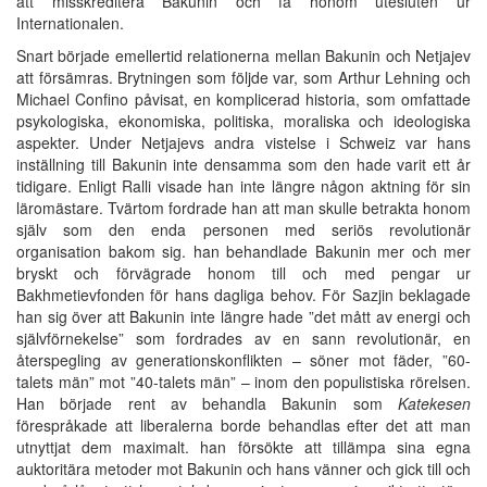
att misskreditera Bakunin och få honom utesluten ur
Internationalen.
Snart började emellertid relationerna mellan Bakunin och Netjajev
att försämras. Brytningen som följde var, som Arthur Lehning och
Michael Confino påvisat, en komplicerad historia, som omfattade
psykologiska, ekonomiska, politiska, moraliska och ideologiska
aspekter. Under Netjajevs andra vistelse i Schweiz var hans
inställning till Bakunin inte densamma som den hade varit ett år
tidigare. Enligt Ralli visade han inte längre någon aktning för sin
läromästare. Tvärtom fordrade han att man skulle betrakta honom
själv som den enda personen med seriös revolutionär
organisation bakom sig. han behandlade Bakunin mer och mer
bryskt och förvägrade honom till och med pengar ur
Bakhmetievfonden för hans dagliga behov. För Sazjin beklagade
han sig över att Bakunin inte längre hade ”det mått av energi och
självförnekelse” som fordrades av en sann revolutionär, en
återspegling av generationskonflikten – söner mot fäder, ”60-
talets män” mot ”40-talets män” – inom den populistiska rörelsen.
Han började rent av behandla Bakunin som
Katekesen
förespråkade att liberalerna borde behandlas efter det att man
utnyttjat dem maximalt. han försökte att tillämpa sina egna
auktoritära metoder mot Bakunin och hans vänner och gick till och