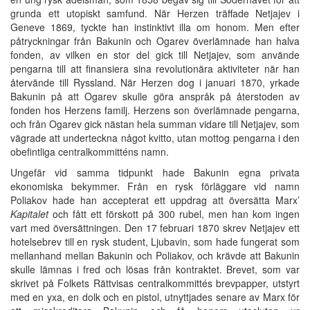
grunda ett utopiskt samfund. När Herzen träffade Netjajev i
Geneve 1869, tyckte han instinktivt illa om honom. Men efter
påtryckningar från Bakunin och Ogarev överlämnade han halva
fonden, av vilken en stor del gick till Netjajev, som använde
pengarna till att finansiera sina revolutionära aktiviteter när han
återvände till Ryssland. När Herzen dog i januari 1870, yrkade
Bakunin på att Ogarev skulle göra anspråk på återstoden av
fonden hos Herzens familj. Herzens son överlämnade pengarna,
och från Ogarev gick nästan hela summan vidare till Netjajev, som
vägrade att underteckna något kvitto, utan mottog pengarna i den
obefintliga centralkommitténs namn.
Ungefär vid samma tidpunkt hade Bakunin egna privata
ekonomiska bekymmer. Från en rysk förläggare vid namn
Poliakov hade han accepterat ett uppdrag att översätta Marx’
Kapitalet
och fått ett förskott på 300 rubel, men han kom ingen
vart med översättningen. Den 17 februari 1870 skrev Netjajev ett
hotelsebrev till en rysk student, Ljubavin, som hade fungerat som
mellanhand mellan Bakunin och Poliakov, och krävde att Bakunin
skulle lämnas i fred och lösas från kontraktet. Brevet, som var
skrivet på Folkets Rättvisas centralkommittés brevpapper, utstyrt
med en yxa, en dolk och en pistol, utnyttjades senare av Marx för