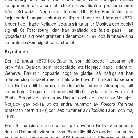
kompromettera genom att skicka revolutionära proklamationer
från Schweiz. Negreskul fördes till Peter-Paul-fästningen,
insjuknade i lungsot och dog slutligen i husarrest i februari 1870.
Under tiden hade Netjajev lyckats slinka ur ur Moskva och begivit
sig till St Petersburg, där han skaffade ett falskt pass. Han
lyckades ta sig över gränsen i december 1869 och lämnade sina
kamrater bakom sig att bära straffet.
Brytningen
Den 12 januari 1870 fick Bakunin, som då bodde i Locarno, ett
brev från Ogarev, som meddelade att Netjajev hade anlänt till
Geneve. Bakunin hoppade högt av glädje, så häftigt att han
”nästan slog in taket med sitt åldrade huvud”. En kort tid senare
kom Netjajev till Locarno, och de båda männen återupptog sitt
samarbete. De gav ut två manifest till den ryska adeln, varav det
första förmodligen skrevs av Bakunin och det andra av Netjajev.
Netjajev gav också ut ett andra nummer av
Folkets Rättvisa
(daterat vintern 1870) och sex nummer av
Klockan
i april och maj
1870.
För att finansiera dessa satsningar använde Netjajev pengar ur
den sk Bakhmetievfonden, som överlåtits till Alexander Herzen av
en ung rysk adelsman, som 1858 begav sig till Söderhavet för att