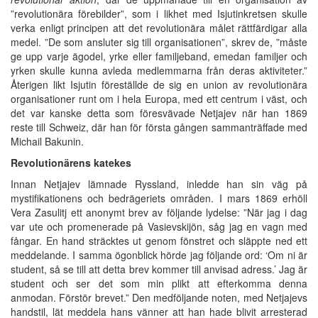
”revolutionära förebilder”, som i likhet med Isjutinkretsen skulle
verka enligt principen att det revolutionära målet rättfärdigar alla
medel. ”De som ansluter sig till organisationen”, skrev de, ”måste
ge upp varje ägodel, yrke eller familjeband, emedan familjer och
yrken skulle kunna avleda medlemmarna från deras aktiviteter.”
Återigen likt Isjutin föreställde de sig en union av revolutionära
organisationer runt om i hela Europa, med ett centrum i väst, och
det var kanske detta som föresvävade Netjajev när han 1869
reste till Schweiz, där han för första gången sammanträffade med
Michail Bakunin.
Revolutionärens katekes
Innan Netjajev lämnade Ryssland, inledde han sin väg på
mystifikationens och bedrägeriets områden. I mars 1869 erhöll
Vera Zasulitj ett anonymt brev av följande lydelse: ”När jag i dag
var ute och promenerade på Vasievskijön, såg jag en vagn med
fångar. En hand sträcktes ut genom fönstret och släppte ned ett
meddelande. I samma ögonblick hörde jag följande ord: ‘Om ni är
student, så se till att detta brev kommer till anvisad adress.’ Jag är
student och ser det som min plikt att efterkomma denna
anmodan. Förstör brevet.” Den medföljande noten, med Netjajevs
handstil, lät meddela hans vänner att han hade blivit arresterad