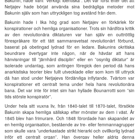
Bakunin, hade varit ”verkligt identiska”. Det var först efter det att
Netjajev hade börjat använda sina bedrägliga metoder mot
Bakunin själv som han uttryckligen tog avstånd från dem.
Bakunin hade i lika hög grad som Netjajev en förkärlek för
konspirationer och hemliga organisationer. Trots sin hårdföra kritik
av den revolutionära diktaturen var han själv en outtröttlig
förespråkare för ett tätt sammansvetsat revolutionärt förbund,
baserat på obetingad lydnad för en ledare. Bakunins okritiska
beundrare övertygar inte någon, när de hävdar att hans
hänvisningar till ”järnhård disciplin” eller en ”osynlig diktatur” är
isolerade undantag, som antingen föregick den period då hans
anarkistiska teorier blev fullt utvecklade eller som kom till uttryck
då han stod under Netjajevs fördärvliga inflytande. Tvärtom var
konspirationer ett centralt tema under hela hans revolutionära
bana. Det var inte för intet sim han hyllade Bounarrotti som ”sin
tids störste konspiratör”.
Under hela sitt vuxna liv, från 1840-talet till 1870-talet, försökte
Bakunin skapa hemliga sällskap efter mönster av dem i väst. År
1845 blev han frimurare. Och 1848 förordade han skapandet av
en hemlig organisation, bestående av tre- eller femmannagrupper
som skulle vara ”underkastade strikt hierarki och ovillkorlig lydnad
inför ett centralt organ”. Han övergav heller aldrig denna