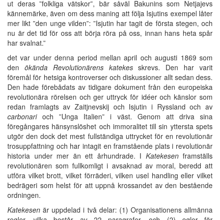
ut deras ”folkliga vätskor”, bär såväl Bakunins som Netjajevs
kännemärke, även om dess maning att följa Isjutins exempel låter
mer likt ”den unge vilden”: ”Isjutin har tagit de första stegen, och
nu är det tid för oss att börja röra på oss, innan hans heta spår
har svalnat.”
det var under denna period mellan april och augusti 1869 som
den
ökända Revolutionärens katekes
skrevs. Den har varit
föremål för hetsiga kontroverser och diskussioner allt sedan dess.
Den hade förebådats av tidigare dokument från den europeiska
revolutionära rörelsen och ger uttryck för idéer och känslor som
redan framlagts av Zaitjnevskij och Isjutin i Ryssland och av
carbonari
och ”Unga Italien” i väst. Genom att driva sina
föregångares hänsynslöshet och immoralitet till sin yttersta spets
utgör den dock det mest fullständiga uttrycket för en revolutionär
trosuppfattning och har intagit en framstående plats i revolutionär
historia under mer än ett århundrade. I
Katekesen
framställs
revolutionären som fullkomligt i avsaknad av moral, beredd att
utföra vilket brott, vilket förräderi, vilken usel handling eller vilket
bedrägeri som helst för att uppnå krossandet av den bestående
ordningen.
Katekesen
är uppdelad i två delar: (1) Organisationens allmänna
regler, vilka består av 22 paragrafer, och (2) egler för