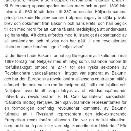
St Petersburg uppsnappades mellan mars och augusti 1869 inte
mindre än 560 försändelser till 387 adressater. Följande samma
princip brukade Netjajev senare i utpressningssyfte stjäla privata
brev och dokument från Bakunin och hans krets, och han begick
till och med mord för att kunna få sina medskyldiga att underkasta
sig hans vilja. Allt detta utfördes med fullständigt åsidosättande av
all anständighet och rättvisa och har gått till den revolutionära
historien under benämningen ”netjajevism”.
Under tiden hade Bakunin unnat sig lite egna mystifikationer. I maj
1869 försåg han Netjajev med ett intyg som utnämnde honom till
”befullmäktigat ombud nr 2771 för den ryska sektionen av
Revolutionära världsalliansen”. Intyget var signerat av Bakunin
och bar den Europeiska revolutionära alliansens centralkommittés
stämpel. det hela var en ren fantasiprodukt, i stil med Isjutins och
Netjajevs, avsedd att skapa intryck av ett världsomspännande
nätverk av revolutionärer. E. H. Carr konstaterar sarkastiskt:
”Sålunda mottog Netjajev, den självutnämnde representanten för
en förmodligen obefintlig revolutionär kommitté, av Bakunin
fullmakt att i Ryssland representera den icke-existerande
Europeiska revolutionära alliansen. Det var en delikat situation,
som torde ha få paralleller vare sig i komedin eller i historien.” För