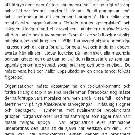
allt förtryck och som är fast sammanslutna i ett hemligt sällskap
och alltid och överallt handlar till förmån för ett gemensamt mål
och i enlighet med ett gemensamt program”. Han kallar den
revolutionära organisationen ”folkets armés generalstab” och
tillägger, återigen med ett ordval som påminner om
Katekesens
,
att den måste bestå av personer ”som är lidelsefullt och orubbligt
hängivna, som så långt som möjligt har avsagt sig alla personliga
intressen och en gång för alla, för hela livet och ända in i döden,
avstått från allt som utövar lockelse på människor, alla materiella
bekvämligheter och glädjeämnen, all den tillfredsställelse som kan
uppnås genom ärelystnad, social ställning och berömmelse… De
måste vara helt och hållet uppslukade av en enda tanke: folkets
frigörelse.”
Organisationen måste dessutom ha en exekutivkommitté och
fordra sträng disciplin av sina medlemmar. Paradoxalt nog måste
denna förtrupp vara moraliskt ren, men ändå i vissa fall – och här
återfinner vi på nytt
Katekesens
tankegångar – inlåta sig i lögner
och bedrägeri, i synnerhet mot rivaliserande revolutionära
grupper: ”Organisationer med målsättningar som ligger nära vårt
måste tvingas uppgå i vår organisation eller åtminstone
underordnas den utan att de själva har vetskap om det… Allt
detta kan inte åstadkommas enbart genom att propagera