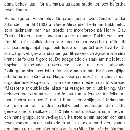
egna behov, utan för att hjälpa utfattiga studenter och befordra
revolutionen.
Romanfiguren Rakhmetov fängslade unga revolutionärer under
årtionden framåt (1892 använde Alexander Berkman Rakhmetov
som täcknamn när han gjorde sitt mordförsök på Henry Clay
Frick). Under mitten av 1860-talet tjänade Rakhmetov som
föredöme för Isjutinkretsen, vars medlemmar avsade sig rätten till
alla personliga njutningar och levde ett rigoröst asketiskt liv. De
sov på golvet, gav alla sina pengar till saken och ägnade alla sina
krafter åt folkets frigörelse. De ådagalade en stark antiintellektuell
böjelse, klandrade universitetet för att det utbildade
”kulturgeneraler” och inte människor som kunde bistå och hjälpa
arbetarna och bönderna. Några övergav också sina studier och
organiserade kooperativ. En av kretsens medlemmar förklarade:
”Massorna är outbildade, alltså har vi ingen rätt till utbildning. Man
behöver inte vara särskilt lärd för att kunna förklara för folket att
man bedrar och bestjäl det.” I likhet med Zaitjnevskij förkastade
de reformer och andra palliativ och avfärdade den äldre
generationens radikaler, 1840-talets män, sådana som Herzen
och hans grupp, som veklingar, vilka trots all sin lärdom och sina
revolutionära fraser saknade kraft att bryta med den gamla
ordningen eller med sina aristokratiska rötter. De krävde, återigen