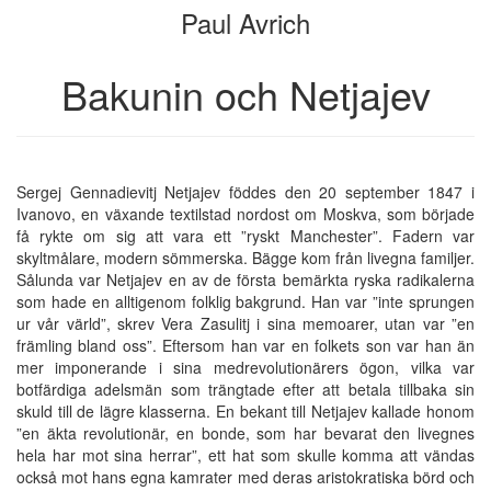
Paul Avrich
bokskaparen
bookbuilder
Bakunin och Netjajev
Sergej Gennadievitj Netjajev föddes den 20 september 1847 i
Ivanovo, en växande textilstad nordost om Moskva, som började
få rykte om sig att vara ett ”ryskt Manchester”. Fadern var
skyltmålare, modern sömmerska. Bägge kom från livegna familjer.
Sålunda var Netjajev en av de första bemärkta ryska radikalerna
som hade en alltigenom folklig bakgrund. Han var ”inte sprungen
ur vår värld”, skrev Vera Zasulitj i sina memoarer, utan var ”en
främling bland oss”. Eftersom han var en folkets son var han än
mer imponerande i sina medrevolutionärers ögon, vilka var
botfärdiga adelsmän som trängtade efter att betala tillbaka sin
skuld till de lägre klasserna. En bekant till Netjajev kallade honom
”en äkta revolutionär, en bonde, som har bevarat den livegnes
hela har mot sina herrar”, ett hat som skulle komma att vändas
också mot hans egna kamrater med deras aristokratiska börd och