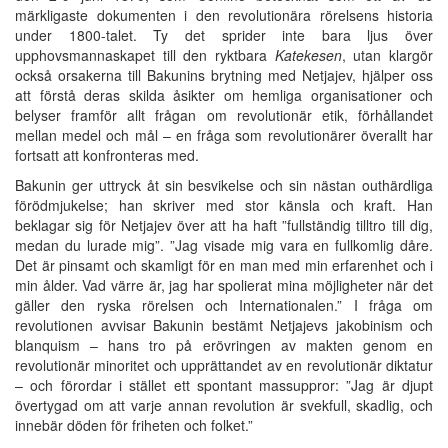
märkligaste dokumenten i den revolutionära rörelsens historia
under 1800-talet. Ty det sprider inte bara ljus över
upphovsmannaskapet till den ryktbara
Katekesen
, utan klargör
också orsakerna till Bakunins brytning med Netjajev, hjälper oss
att förstå deras skilda åsikter om hemliga organisationer och
belyser framför allt frågan om revolutionär etik, förhållandet
mellan medel och mål – en fråga som revolutionärer överallt har
fortsatt att konfronteras med.
Bakunin ger uttryck åt sin besvikelse och sin nästan outhärdliga
förödmjukelse; han skriver med stor känsla och kraft. Han
beklagar sig för Netjajev över att ha haft ”fullständig tilltro till dig,
medan du lurade mig”. ”Jag visade mig vara en fullkomlig dåre.
Det är pinsamt och skamligt för en man med min erfarenhet och i
min ålder. Vad värre är, jag har spolierat mina möjligheter när det
gäller den ryska rörelsen och Internationalen.” I fråga om
revolutionen avvisar Bakunin bestämt Netjajevs jakobinism och
blanquism – hans tro på erövringen av makten genom en
revolutionär minoritet och upprättandet av en revolutionär diktatur
– och förordar i stället ett spontant massuppror: ”Jag är djupt
övertygad om att varje annan revolution är svekfull, skadlig, och
innebär döden för friheten och folket.”