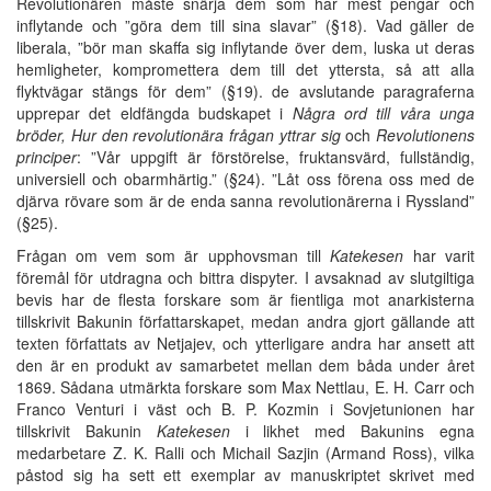
Revolutionären måste snärja dem som har mest pengar och
inflytande och ”göra dem till sina slavar” (§18). Vad gäller de
liberala, ”bör man skaffa sig inflytande över dem, luska ut deras
hemligheter, kompromettera dem till det yttersta, så att alla
flyktvägar stängs för dem” (§19). de avslutande paragraferna
upprepar det eldfängda budskapet i
Några ord till våra unga
bröder, Hur den revolutionära frågan yttrar sig
och
Revolutionens
principer
: ”Vår uppgift är förstörelse, fruktansvärd, fullständig,
universiell och obarmhärtig.” (§24). ”Låt oss förena oss med de
djärva rövare som är de enda sanna revolutionärerna i Ryssland”
(§25).
Frågan om vem som är upphovsman till
Katekesen
har varit
föremål för utdragna och bittra dispyter. I avsaknad av slutgiltiga
bevis har de flesta forskare som är fientliga mot anarkisterna
tillskrivit Bakunin författarskapet, medan andra gjort gällande att
texten författats av Netjajev, och ytterligare andra har ansett att
den är en produkt av samarbetet mellan dem båda under året
1869. Sådana utmärkta forskare som Max Nettlau, E. H. Carr och
Franco Venturi i väst och B. P. Kozmin i Sovjetunionen har
tillskrivit Bakunin
Katekesen
i likhet med Bakunins egna
medarbetare Z. K. Ralli och Michail Sazjin (Armand Ross), vilka
påstod sig ha sett ett exemplar av manuskriptet skrivet med