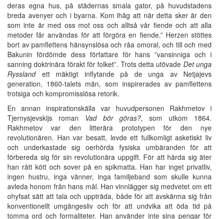
deras egna hus, på städernas smala gator, på huvudstadens
breda avenyer och i byarna. Kom ihåg att när detta sker är den
som inte är med oss mot oss och alltså vår fiende och att alla
metoder får användas för att förgöra en fiende.” Herzen stöttes
bort av pamflettens hänsynslösa och råa omoral, och till och med
Bakunin fördömde dess författare för hans ”vansinniga och i
sanning doktrinära förakt för folket”. Trots detta utövade
Det unga
Ryssland
ett mäktigt inflytande på de unga av Netjajevs
generation, 1860-talets män, som inspirerades av pamflettens
trotsiga och kompromisslösa retorik.
En annan inspirationskälla var huvudpersonen Rakhmetov i
Tjernysjevskijs roman
Vad bör göras?
, som utkom 1864.
Rakhmetov var den litterära prototypen för den nye
revolutionären. Han var besatt, levde ett fullkomligt asketiskt liv
och underkastade sig oerhörda fysiska umbäranden för att
förbereda sig för sin revolutionära uppgift. För att härda sig äter
han rått kött och sover på en spikmatta. Han har inget privatliv,
ingen hustru, inga vänner, inga familjeband som skulle kunna
avleda honom från hans mål. Han vinnlägger sig medvetet om ett
ohyfsat sätt att tala och uppträda, både för att avskärma sig från
konventionellt umgängesliv och för att undvika att öda tid på
tomma ord och formaliteter. Han använder inte sina pengar för