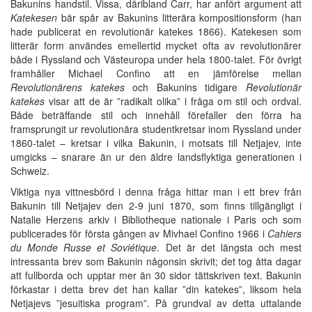
Bakunins handstil. Vissa, däribland Carr, har anfört argument att
Katekesen
bär spår av Bakunins litterära kompositionsform (han
hade publicerat en revolutionär katekes 1866). Katekesen som
litterär form användes emellertid mycket ofta av revolutionärer
både i Ryssland och Västeuropa under hela 1800-talet. För övrigt
framhåller Michael Confino att en jämförelse mellan
Revolutionärens katekes
och Bakunins tidigare
Revolutionär
katekes
visar att de är ”radikalt olika” i fråga om stil och ordval.
Både beträffande stil och innehåll förefaller den förra ha
framsprungit ur revolutionära studentkretsar inom Ryssland under
1860-talet – kretsar i vilka Bakunin, i motsats till Netjajev, inte
umgicks – snarare än ur den äldre landsflyktiga generationen i
Schweiz.
Viktiga nya vittnesbörd i denna fråga hittar man i ett brev från
Bakunin till Netjajev den 2-9 juni 1870, som finns tillgängligt i
Natalie Herzens arkiv i Bibliotheque nationale i Paris och som
publicerades för första gången av Mivhael Confino 1966 i
Cahiers
du Monde Russe et Soviétique
. Det är det längsta och mest
intressanta brev som Bakunin någonsin skrivit; det tog åtta dagar
att fullborda och upptar mer än 30 sidor tättskriven text. Bakunin
förkastar i detta brev det han kallar ”din katekes”, liksom hela
Netjajevs ”jesuitiska program”. På grundval av detta uttalande