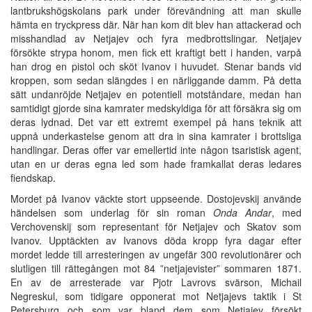
lantbrukshögskolans park under förevändning att man skulle
hämta en tryckpress där. När han kom dit blev han attackerad och
misshandlad av Netjajev och fyra medbrottslingar. Netjajev
försökte strypa honom, men fick ett kraftigt bett i handen, varpå
han drog en pistol och sköt Ivanov i huvudet. Stenar bands vid
kroppen, som sedan slängdes i en närliggande damm. På detta
sätt undanröjde Netjajev en potentiell motståndare, medan han
samtidigt gjorde sina kamrater medskyldiga för att försäkra sig om
deras lydnad. Det var ett extremt exempel på hans teknik att
uppnå underkastelse genom att dra in sina kamrater i brottsliga
handlingar. Deras offer var emellertid inte någon tsaristisk agent,
utan en ur deras egna led som hade framkallat deras ledares
fiendskap.
Mordet på Ivanov väckte stort uppseende. Dostojevskij använde
händelsen som underlag för sin roman
Onda Andar
, med
Verchovenskij som representant för Netjajev och Skatov som
Ivanov. Upptäckten av Ivanovs döda kropp fyra dagar efter
mordet ledde till arresteringen av ungefär 300 revolutionärer och
slutligen till rättegången mot 84 ”netjajevister” sommaren 1871.
En av de arresterade var Pjotr Lavrovs svärson, Michail
Negreskul, som tidigare opponerat mot Netjajevs taktik i St
Petersburg och som var bland dem som Netjajev försökt