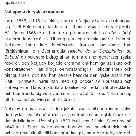
uppfostran.
Netjajev och rysk jakobinism
I april 1866, vid 18 års ålder, lämnade Netjajev Ivanovo och begav
sig till St Petersburg, där han en tid undervisade i en fattigskola.
På hösten 1868 skrev han in sig på universitetet som ”obehörig”
studerande och slöt sig till en grupp unga revolutionärer. Trots att
Netjajev ännu inte behärskade franska, bevistade han
föreläsningar om Buonarrottis
Histoire de la Conspiration de
Babeuf
, en bok som bidrog till att forma en hel generation ryska
rebeller, och Netjajev började drömma om hemliga sällskap och
konspirationer. Han drogs oemotståndligt till jakobinismen och
blanquismen, och när han senare besökte den ryske anarkisten
Ralli i Schweiz, hade han med sig böcker av Rousseau och
Robespierre. Hans auktoritära böjelser var redan väl utvecklade,
och han trodde sig veta vad som ”var bäst för folket”: han ansåg
att ”folket måste tvingas att frigöra sig”.
Netjajev drogs också till den jakobinska traditionen inom själva
den ryska revolutionära rörelsen, en tradition som gick tillbaka till
dekabristledaren Pestel på 1820-talet och Nikolaj Spesjnev på
1840-talet. Spesjnev betonade behovet av konspiratorisk taktik
och en revolutionär diktatur grundad på, som han uttryckte det,