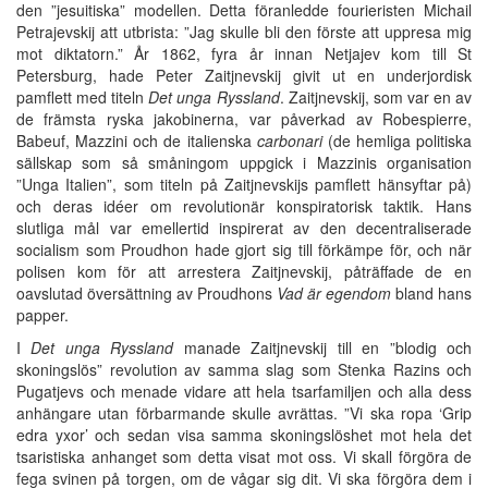
den ”jesuitiska” modellen. Detta föranledde fourieristen Michail
Petrajevskij att utbrista: ”Jag skulle bli den förste att uppresa mig
mot diktatorn.” År 1862, fyra år innan Netjajev kom till St
Petersburg, hade Peter Zaitjnevskij givit ut en underjordisk
pamflett med titeln
Det unga Ryssland
. Zaitjnevskij, som var en av
de främsta ryska jakobinerna, var påverkad av Robespierre,
Babeuf, Mazzini och de italienska
carbonari
(de hemliga politiska
sällskap som så småningom uppgick i Mazzinis organisation
”Unga Italien”, som titeln på Zaitjnevskijs pamflett hänsyftar på)
och deras idéer om revolutionär konspiratorisk taktik. Hans
slutliga mål var emellertid inspirerat av den decentraliserade
socialism som Proudhon hade gjort sig till förkämpe för, och när
polisen kom för att arrestera Zaitjnevskij, påträffade de en
oavslutad översättning av Proudhons
Vad är egendom
bland hans
papper.
I
Det unga Ryssland
manade Zaitjnevskij till en ”blodig och
skoningslös” revolution av samma slag som Stenka Razins och
Pugatjevs och menade vidare att hela tsarfamiljen och alla dess
anhängare utan förbarmande skulle avrättas. ”Vi ska ropa ‘Grip
edra yxor’ och sedan visa samma skoningslöshet mot hela det
tsaristiska anhanget som detta visat mot oss. Vi skall förgöra de
fega svinen på torgen, om de vågar sig dit. Vi ska förgöra dem i