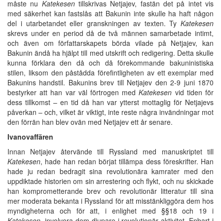
måste nu
Katekesen
tillskrivas Netjajev, fastän det på intet vis
med säkerhet kan fastslås att Bakunin inte skulle ha haft någon
del i utarbetandet eller granskningen av texten. Ty
Katekesen
skrevs under en period då de två männen samarbetade intimt,
och även om författarskapets börda vilade på Netjajev, kan
Bakunin ändå ha hjälpt till med utskrift och redigering. Detta skulle
kunna förklara den då och då förekommande bakuninistiska
stilen, liksom den påstådda förefintligheten av ett exemplar med
Bakunins handstil. Bakunins brev till Netjajev den 2-9 juni 1870
bestyrker att han var väl förtrogen med
Katekesen
vid tiden för
dess tillkomst – en tid då han var ytterst mottaglig för Netjajevs
påverkan – och, vilket är viktigt, inte reste några invändningar mot
den förrän han blev ovän med Netjajev ett år senare.
Ivanovaffären
Innan Netjajev återvände till Ryssland med manuskriptet till
Katekesen
, hade han redan börjat tillämpa dess föreskrifter. Han
hade ju redan bedragit sina revolutionära kamrater med den
uppdiktade historien om sin arrestering och flykt, och nu skickade
han komprometterande brev och revolutionär litteratur till sina
mer moderata bekanta i Ryssland för att misstänkliggöra dem hos
myndigheterna och för att, i enlighet med §§18 och 19 i
Katekesen
, involvera dem djupare i revolutionär aktivitet. Enbart i