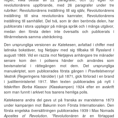
revolutionärens uppförande, med 26 paragrafer under tre
rubriker: Revolutionärens inställning till sig själv, Revolutionärens
inställning till sina revolutionära kamrater, Revolutionärens
inställning till samhället. Del två, som är den berömda delen, har
publicerats i stora upplagor på många språk och i många utgåvor,
medan den första delen inte översatts och publicerats i
tillnärmelsevis samma utsträckning.
Den ursprungliga versionen av
Katekesen
, avfattad i chiffer med
latinska bokstäver, tog Netjajev med sig tillbaka till Ryssland i
augusti 1869. Vid en razzia mot Netjajevs anhängare tre månader
senare kom den i polisens händer och användes som
bevismaterial i rättegången mot dem. Det ursprungliga
manuskriptet, som publicerades första gången i
Pravitelstvennyi
Vestnik
(Regeringens härolder) i juli 1871, gick förlorad i en brand
i justitieministeriet 1917. Men texten publicerades på nytt i
tidskriften
Borba Klassov
(Klasskampen) 1924 efter en avskrift
som man funnit i arkivet hos tsarens hemliga polis.
Katekesens
andra del gavs ut på franska av marxisterna 1873
under kampanjen mot Bakunin inom Första Internationalen. Den
första engelska översättningen publicerades 1939 i Max Nomads
Apostles of Revolution
. ”Revolutionären är en förtappad