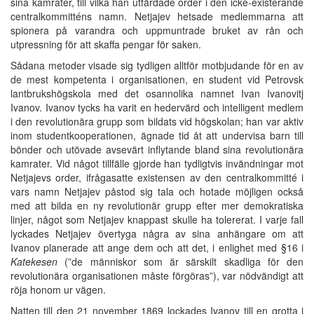
sina kamrater, till vilka han utfärdade order i den icke-existerande
centralkommitténs namn. Netjajev hetsade medlemmarna att
spionera på varandra och uppmuntrade bruket av rån och
utpressning för att skaffa pengar för saken.
Sådana metoder visade sig tydligen alltför motbjudande för en av
de mest kompetenta i organisationen, en student vid Petrovsk
lantbrukshögskola med det osannolika namnet Ivan Ivanovitj
Ivanov. Ivanov tycks ha varit en hedervärd och intelligent medlem
i den revolutionära grupp som bildats vid högskolan; han var aktiv
inom studentkooperationen, ägnade tid åt att undervisa barn till
bönder och utövade avsevärt inflytande bland sina revolutionära
kamrater. Vid något tillfälle gjorde han tydligtvis invändningar mot
Netjajevs order, ifrågasatte existensen av den centralkommitté i
vars namn Netjajev påstod sig tala och hotade möjligen också
med att bilda en ny revolutionär grupp efter mer demokratiska
linjer, något som Netjajev knappast skulle ha tolererat. I varje fall
lyckades Netjajev övertyga några av sina anhängare om att
Ivanov planerade att ange dem och att det, i enlighet med §16 i
Katekesen
(”de människor som är särskilt skadliga för den
revolutionära organisationen måste förgöras”), var nödvändigt att
röja honom ur vägen.
Natten till den 21 november 1869 lockades Ivanov till en grotta i