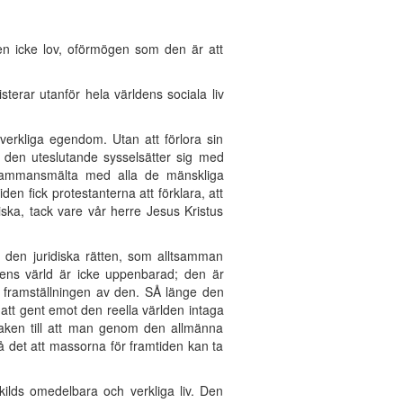
en icke lov, oförmögen som den är att
erar utanför hela världens sociala liv
verkliga egendom. Utan att förlora sin
 den uteslutande sysselsätter sig med
n sammansmälta med alla de mänskliga
en fick protestanterna att förklara, att
ska, tack vare vår herre Jesus Kristus
r den juridiska rätten, som alltsamman
onens värld är icke uppenbarad; den är
ta framställningen av den. SÅ länge den
att gent emot den reella världen intaga
saken till att man genom den allmänna
å det att massorna för framtiden kan ta
kilds omedelbara och verkliga liv. Den