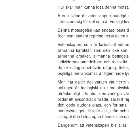
Hur skall man kunna lösa denna motsä
Å ena sidan är vetenskapen oundgängl
intressera sig för det som är verkligt l
Denna motsägelse kan endast lösas där
(och som sådant representerat av en ka
Vetenskapen, som är kallad att hädane
allmänna karaktär, som den icke kan 
allmänna orsaker, allmänna betingel
individernas omedelbara och reella liv.
de icke längre behövde några präster,
osynliga mellankomst, äntligen hade ly
Men här gäller det varken vår herre J
antingen är teologiskt eller metafysi
ofrånkomligt tillknuten den verkliga v
bildar ett avsöndrat område, särskilt 
den goda gudens plats, och för sina 
undervisningen, lika för alla, män och
sitt eget öde i sina egna händer och up
Därigenom att vetenskapen blir allas 