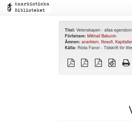
Titel:
Vetenskapen - allas egendom
Författare:
Mikhail Bakunin
Ämnen:
anarkism
,
filosofi
,
Kapitali
Källa:
Röda Fanor - Tidskrift för litt
plain
A4
Letter
EPUB
PDF
imposed
imposed
(för
PDF
PDF
mobila
enheter