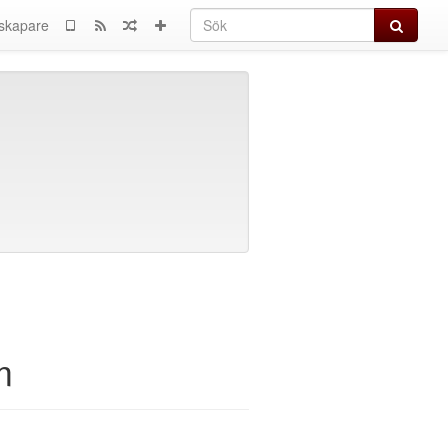
Sök
skapare
m