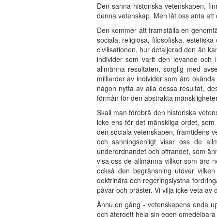
Den sanna historiska vetenskapen, finn
denna vetenskap. Men låt oss anta att d
Den kommer att framställa en genomtänk
sociala, religiösa, filosofiska, esteti
civilisationen, hur detaljerad den än k
individer som varit den levande och 
allmänna resultaten, sorglig med avs
milliarder av individer som äro okända 
någon nytta av alla dessa resultat, des
förmån för den abstrakta mänskligheten -
Skall man förebrå den historiska vetensk
icke ens för det mänskliga ordet, som 
den sociala vetenskapen, framtidens vet
och sanningsenligt visar oss de all
underordnandet och offrandet, som ännu
visa oss de allmänna villkor som äro n
också den begränsning utöver vilken
doktrinära och regeringslystna fordring
påvar och präster. Vi vilja icke veta a
Ännu en gång - vetenskapens enda uppgif
och återgett hela sin egen omedelbara