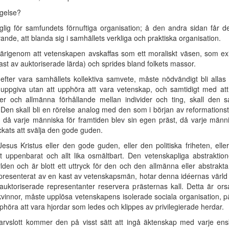
gelse?
ig för samfundets förnuftiga organisation; å den andra sidan får d
evande, att blanda sig i samhällets verkliga och praktiska organisation.
igenom att vetenskapen avskaffas som ett moraliskt väsen, som exist
st av auktoriserade lärda) och sprides bland folkets massor.
fter vara samhällets kollektiva samvete, måste nödvändigt bli allas 
uppgiva utan att upphöra att vara vetenskap, och samtidigt med att
ser och allmänna förhållande mellan individer och ting, skall de
 Den skall bli en rörelse analog med den som i början av reformationstid
 då varje människa för framtiden blev sin egen präst, då varje männi
ckats att svälja den gode guden.
esus Kristus eller den gode guden, eller den politiska friheten, elle
skt uppenbarat och allt lika osmältbart. Den vetenskapliga abstrakti
ärlden och är blott ett uttryck för den och den allmänna eller abstrak
representerat av en kast av vetenskapsmän, hotar denna idéernas värld 
auktoriserade representanter reservera prästernas kall. Detta är or
 kvinnor, måste upplösa vetenskapens isolerade sociala organisation, p
phöra att vara hjordar som ledes och klippes av privilegierade herdar.
arvslott kommer den på visst sätt att ingå äktenskap med varje ens