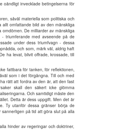
e oändligt invecklade betingelserna för
ren, såväl materiella som politiska och
na allt omfattande bild av den mänskliga
akta omdömen. De milliarder av mänskliga
lig - triumferande med avseende på de
rossade under dess triumfvagn - dessa
uppnådda, och som, märk väl, aldrig haft
ha levat, blivit offrade, krossade, till
ke fattbara för tanken, för reflektionen,
såväl som i det förgångna. Till och med
 rätt att fordra av den är, att den fast
orsaker skall den säkert icke glömma
raliseringarna. Och samtidigt måste den
llet. Detta är dess uppgift. Men det är
e. Ty utanför dessa gränser börja de
sannerligen på tid att göra slut på alla
alla hinder av regeringar och doktriner,