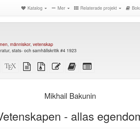
Katalog
Mer
Relaterade projekt
Bok
smen
,
människor
,
vetenskap
eratur, stats- och samhällskritik #4 1923
Fristående
XeLaTeX
plain
Källfiler
Redigera
Lägg
Select
HTML
källa
text
med
denna
till
individual
(utskriftsvänlig)
källa
bilagor
text
denna
parts
)
text
for
i
the
Mikhail Bakunin
bokskaparen
bookbuilder
Vetenskapen - allas egendo