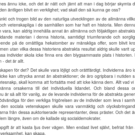
es ännu icke, och det är nätt och jämt att man i dag börjar skymta d
en äntligen blivit en verklighet; vad skall den så kunna ge oss?
t och trogen bild av den naturliga utvecklingen av de allmänna villko
ska och vetenskapliga i de samhällen som har haft en historia. Men den
an vara, kan aldrig innehålla annat än allmänna och följaktligen abstr
lidande materian i denna historia, samtidigt triumferande och sorg
eende på de omåttliga hekatomber av mänskliga offer, som blivit k
men utan vilka dessa historiens abstrakta resultat aldrig skulle varit 
sa individer skola icke finna ens den blygsammaste plats i historien. De 
 det är allt.
apen för det? Det skulle vara löjligt och orättfärdigt. Individerna äro ic
icke kan uttrycka annat än abstraktioner; de äro ogripbara i nutiden 
esnakp, skall komma att fortsätta med att icke känna dem. Allt vad vi ha
männa orsakerna till det individuella lidandet. Och bland dessa 
 är så allt för vanlig, av de levande individerna för de abstrakta gene
ödvändiga för den verkliga frigörelsen av de individer som leva i samhä
 den sociala vetenskapen skulle vara vanmäktig och olycksbringand
arna från dessa auktoriserade representanter, dess präster. Och det är 
v dem längre, även om de kallade sig socialdemokrater.
t är att kasta ljus över vägen. Men endast livet självt, befriat från 
 verksamhet, kan skapa.