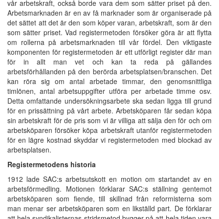
vår arbetskraft, också borde vara dem som sätter priset på den.
Arbetsmarknaden är en av få marknader som är organiserade på
det sättet att det är den som köper varan, arbetskraft, som är den
som sätter priset. Vad registermetoden försöker göra är att flytta
om rollerna på arbetsmarknaden till vår fördel. Den viktigaste
komponenten för registermetoden är ett utförligt register där man
för in allt man vet och kan ta reda på gällandes
arbetsförhållanden på den berörda arbetsplatsen/branschen. Det
kan röra sig om antal arbetade timmar, den genomsnittliga
timlönen, antal arbetsuppgifter utföra per arbetade timme osv.
Detta omfattande undersökningsarbete ska sedan ligga till grund
för en prissättning på vårt arbete. Arbetsköparen får sedan köpa
sin arbetskraft för de pris som vi är villiga att sälja den för och om
arbetsköparen försöker köpa arbetskraft utanför registermetoden
för en lägre kostnad skyddar vi registermetoden med blockad av
arbetsplatsen.
Registermetodens historia
1912 lade SAC:s arbetsutskott en motion om startandet av en
arbetsförmedling. Motionen förklarar SAC:s ställning gentemot
arbetsköparen som fiende, till skillnad från reformisterna som
man menar ser arbetsköparen som en likställd part. De förklarar
att hela syndikalisternas stridsmetod bygger på att hela tiden vara