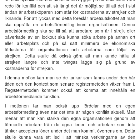
redo för konflikt och att så långt det är möjligt se till att det i slut
ändan är arbetsköparen som står för kostnaderna av strejker och
liknande. För att lyckas med detta föreslår arbetsutskottet att man
ska upprätta en arbetsförmedling inom organisationen. Denna
arbetsförmedling ska se till så att arbetare som är i strejk eller
påverkade av en lockout ska kunna söka arbete på annan ort
eller arbetsplats och på så sätt minimera de ekonomiska
förlusterna för organisationen och arbetarna som följer av
strejken. Detta skulle då också göra att man kunde hålla ut
strejken längre och inte tvingas lägga sig på grund av
kostnaderna för strejken.
I denna motion kan man se de tankar som fanns under den här
tiden och den kontext som senare registermetoden växer fram i.
Registermetoden kommer också att komma att innehålla en
arbetsförmedlande funktion.
I motionen tar man också upp fördelar med en egen
arbetsförmedling även när det inte är någon konflikt aktuell. Man
menar att man kan stärka den egna organisationen genom att
förmedla arbetare från de egna leden och arbetare som inte
tänker acceptera löner under det man kommit överrens om. Detta
skulle kunna vara ett led i att minska verkningarna av den