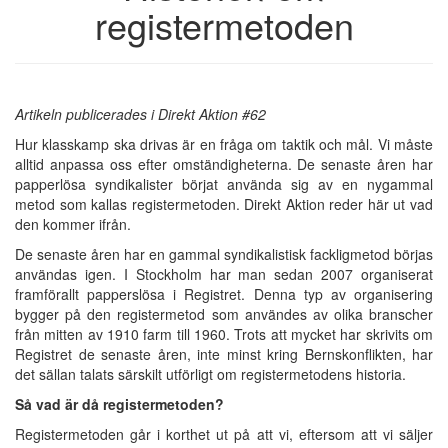
registermetoden
Artikeln publicerades i Direkt Aktion #62
Hur klasskamp ska drivas är en fråga om taktik och mål. Vi måste
alltid anpassa oss efter omständigheterna. De senaste åren har
papperlösa syndikalister börjat använda sig av en nygammal
metod som kallas registermetoden. Direkt Aktion reder här ut vad
den kommer ifrån.
De senaste åren har en gammal syndikalistisk fackligmetod börjas
användas igen. I Stockholm har man sedan 2007 organiserat
framförallt papperslösa i Registret. Denna typ av organisering
bygger på den registermetod som användes av olika branscher
från mitten av 1910 farm till 1960. Trots att mycket har skrivits om
Registret de senaste åren, inte minst kring Bernskonflikten, har
det sällan talats särskilt utförligt om registermetodens historia.
Så vad är då registermetoden?
Registermetoden går i korthet ut på att vi, eftersom att vi säljer