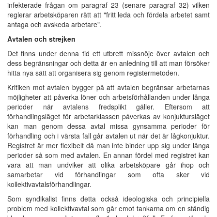
infekterade frågan om paragraf 23 (senare paragraf 32) vilken
reglerar arbetsköparen rätt att "fritt leda och fördela arbetet samt
antaga och avskeda arbetare".
Avtalen och strejken
Det finns under denna tid ett utbrett missnöje över avtalen och
dess begränsningar och detta är en anledning till att man försöker
hitta nya sätt att organisera sig genom registermetoden.
Kritiken mot avtalen bygger på att avtalen begränsar arbetarnas
möjligheter att påverka löner och arbetsförhållanden under långa
perioder när avtalens fredsplikt gäller. Eftersom att
förhandlingsläget för arbetarklassen påverkas av konjuktursläget
kan man genom dessa avtal missa gynsamma perioder för
förhandling och i värsta fall går avtalen ut när det är lågkonjuktur.
Registret är mer flexibelt då man inte binder upp sig under långa
perioder så som med avtalen. En annan fördel med registret kan
vara att man undviker att olika arbetsköpare går ihop och
samarbetar vid förhandlingar som ofta sker vid
kollektivavtalsförhandlingar.
Som syndikalist finns detta också ideologiska och principiella
problem med kollektivavtal som går emot tankarna om en ständig