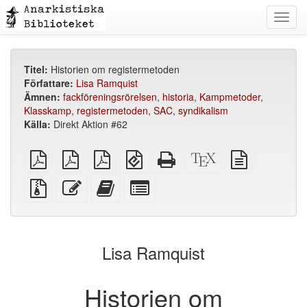
Toggl
navig
Titel:
Historien om registermetoden
Författare:
Lisa Ramquist
Ämnen:
fackföreningsrörelsen
,
historia
,
Kampmetoder
,
Klasskamp
,
registermetoden
,
SAC
,
syndikalism
Källa:
Direkt Aktion #62
plain
A4
Letter
EPUB
Fristående
XeLaTeX
plain
PDF
imposed
imposed
(för
HTML
källa
text
PDF
PDF
mobila
(utskriftsvänlig)
källa
Källfiler
Redigera
Lägg
Select
enheter)
med
denna
till
individual
bilagor
text
denna
parts
text
for
i
the
Lisa Ramquist
bokskaparen
bookbuilder
Historien om