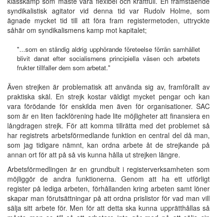
klasskamp som måste vara flexibel och kraftfull. En framstående
syndikalistisk agitator vid denna tid var Rudolv Holme, som
ägnade mycket tid till att föra fram registermetoden, uttryckte
såhär om syndikalismens kamp mot kapitalet;
"...som en ständig aldrig upphörande företeelse förrän samhället
blivit danat efter socialismens principiella väsen och arbetets
frukter tillfaller dem som arbetat."
Även strejken är problematisk att använda sig av, framförallt av
praktiska skäl. En strejk kostar väldigt mycket pengar och kan
vara förödande för enskilda men även för organisationer. SAC
som är en liten fackförening hade lite möjligheter att finansiera en
långdragen strejk. För att komma tillrätta med det problemet så
har registrets arbetsförmedlande funktion en central del då man,
som jag tidigare nämnt, kan ordna arbete åt de strejkande på
annan ort för att på så vis kunna hålla ut strejken längre.
Arbetsförmedlingen är en grundbult i registerverksamheten som
möjliggör de andra funktionerna. Genom att ha ett utförligt
register på lediga arbeten, förhållanden kring arbeten samt löner
skapar man förutsättningar på att ordna prislistor för vad man vill
sälja sitt arbete för. Men för att detta ska kunna upprätthållas så