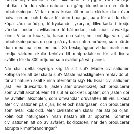
fabriker där den vilda naturen en gång blomstrade och närde
urbefolkningar. Vi tar deras kokosnötter och skickar dem över
halva jorden, och betalar för dem i pengar, bara för att de skall
köpa våra onödiga, förtryckande lyxprylar, tillverkade i tredje
världen under slavliknande förhållanden, och med slavaktiga
löner. Vi odlar tobak, te, kakao och kaffe, helt onödiga varor, på
urbefolkningarnas en gång så dyrbara naturområden, som närde
dem med mat som en mor. Så beslaglägger vi den mark som
tredje världen skulle behöva till matproduktion för att lindra
svälten för de 800 miljoner som svälter på vår planet.
När skall detta osynliga krig få sitt slut? Måste civilisationen
kollapsa för att det ska ta slut? Måste mänskligheten rentav dö ut,
för att naturen skall kunna återhämta sig? Nu liknar civilisationen
jäst i en druvsaftburk, jästen äter druvsockret, och producerar
som avfall alkohol. Men till slut är sockret uppätet, och jästen dör
av avfallet, alkoholen, som omvandlar druvsaften till vin. Likaså
äter civilisationen på oljan, kolet och naturgasen, och producerar
som avfall koldioxid. Men civilisationen slutar inte äta på oljan,
kolet och naturgasen innan nästan allt är uppätet. Kommer
civilisationen att dö av avfallet, koldioxiden, när den producerar
abrupta klimatförändringar?