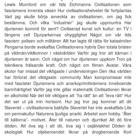
Lewis Mumford om vår tids Eichmanns Civilisationen som
fascismens innersta väsen Hur civilisationshelvetet får fortplantas
Vad jag skulle börja avveckla av civilisationen, om jag fick
bestämma. Och vilka ”industrier” jag skulle uppmuntra Har
djurismen kommit för sent? Civiliserad konst och kultur: en TV i
fångens cell Djurparkernas ohygglighet Något om vår tids
fascism: polisen och militären Allt har lagts till rätta för katastrofen
Pengarna borde avskaffas Civilisationens hybris Den totala bristen
på vildmän/vildkvinnor i västvärlden Varför jag tror att kärnan i
djurismen är sann. Och något om hur djurismen uppkom Tron på
teknikens frälsande kraft. Och något om filmen Avatar. Våra
skolor har missat det viktigaste i undervisningen Den rika världen
har förlorat det viktigaste: community Man kompromissar inte
med fascister Djurismens och anarkoprimitivismens inneboende
barmhärtighet Varför jag inte gillar matematik Civilisationen liknar
en alkoholist När det blir viktigare att ”ha rätt” än att ”leva rätt” Hur
det ser ut på min horisont. Hur jag tror jag kommer att dö
Slaveriet – civilisationens bakfylla Slaveriet har inte avskaffats Lite
om permakultur Naturens ljuvliga anarki. Arbetet som hobby. ”Åter
till källorna”- motivet. Åter till naturen och djurriket Att dö före
döden. Att öva sig i att dö, öva sig i osjälviskhet Döden är
ekologisk Hur oljeberoendet liknar på drogberoende Kort