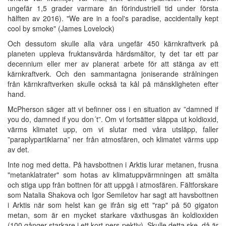
ungefär 1,5 grader varmare än förindustriell tid under första
hälften av 2016). "We are in a fool's paradise, accidentally kept
cool by smoke" (James Lovelock)
Och dessutom skulle alla våra ungefär 450 kärnkraftverk på
planeten uppleva fruktansvärda härdsmältor, ty det tar ett par
decennium eller mer av planerat arbete för att stänga av ett
kärnkraftverk. Och den sammantagna joniserande strålningen
från kärnkraftverken skulle också ta kål på mänskligheten efter
hand.
McPherson säger att vi befinner oss i en situation av ”damned if
you do, damned if you don´t”. Om vi fortsätter släppa ut koldioxid,
värms klimatet upp, om vi slutar med våra utsläpp, faller
”paraplypartiklarna” ner från atmosfären, och klimatet värms upp
av det.
Inte nog med detta. På havsbottnen i Arktis lurar metanen, frusna
"metanklatrater" som hotas av klimatuppvärmningen att smälta
och stiga upp från bottnen för att uppgå i atmosfären. Fältforskare
som Natalia Shakova och Igor Semiletov har sagt att havsbottnen
i Arktis när som helst kan ge ifrån sig ett "rap" på 50 gigaton
metan, som är en mycket starkare växthusgas än koldioxiden
(100 gånger starkare i ett kort pers-pektiv). Skulle detta ske, då är