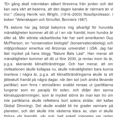
"En gång skall människan säkert försvinna från jorden och det
kan vara värt att besinna, att den dagen kanske är närmare än vi
tror." (Georg Henrik von Wright, (1916–2003) filosofiprofessor, i
boken ”Vetenskapen och förnuftet, Bonniers 1987)
På sistone har jag börjat bekymra mig allvarligt för huruvida
mänskligheten kommer att dö ut i en när framtid, inom hundra år
eller så. Min största väckarklocka här har varit amerikanen Guy
McPherson, en "conservation biologist" (konservationsbiolog) och
miljöprofessor emeritus vid Arizonas universitet i USA. Jag har
läst mycket på hans blogg "Nature Bats Last". Han menar att
mänskligheten kommer att dö ut före 2030, ja rentav inom tio år,
p.g.a. skenande klimatförändringar. Och han menar, att om
civilisationen skulle kollapsa nu, skulle mänskligheten bara kunna
överleva i några år, p.g.a. att klimatförändringarna skulle ta ett
jätteskutt framåt på några dagar, när den sot (och andra liknande
partiklar) som finns i atmosfären snabbt rensas ut (partiklarna
fungerar som en paraply för solen, och döljer den sanna
klimatuppvärmningen, som är mycket större än man kan tro om
inte partiklarna skulle reflektera bort solens strålar, det kallas
Global Dimming). Det skulle snabbt bli tre grader varmare på
planeten, och det skulle inte växterna klara av, utan vi skulle
förlora vår livsmiljö, vår mat, helt enkelt (planeten var redan