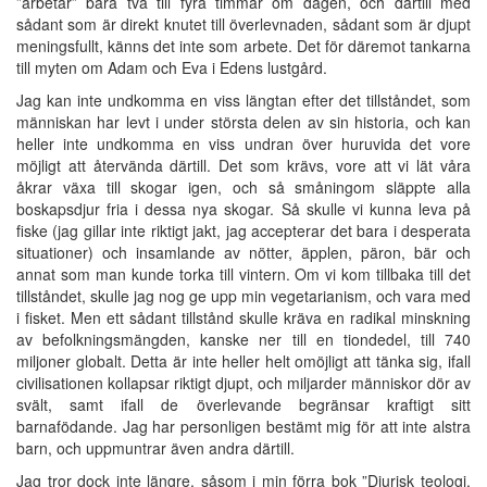
”arbetar” bara två till fyra timmar om dagen, och därtill med
sådant som är direkt knutet till överlevnaden, sådant som är djupt
meningsfullt, känns det inte som arbete. Det för däremot tankarna
till myten om Adam och Eva i Edens lustgård.
Jag kan inte undkomma en viss längtan efter det tillståndet, som
människan har levt i under största delen av sin historia, och kan
heller inte undkomma en viss undran över huruvida det vore
möjligt att återvända därtill. Det som krävs, vore att vi lät våra
åkrar växa till skogar igen, och så småningom släppte alla
boskapsdjur fria i dessa nya skogar. Så skulle vi kunna leva på
fiske (jag gillar inte riktigt jakt, jag accepterar det bara i desperata
situationer) och insamlande av nötter, äpplen, päron, bär och
annat som man kunde torka till vintern. Om vi kom tillbaka till det
tillståndet, skulle jag nog ge upp min vegetarianism, och vara med
i fisket. Men ett sådant tillstånd skulle kräva en radikal minskning
av befolkningsmängden, kanske ner till en tiondedel, till 740
miljoner globalt. Detta är inte heller helt omöjligt att tänka sig, ifall
civilisationen kollapsar riktigt djupt, och miljarder människor dör av
svält, samt ifall de överlevande begränsar kraftigt sitt
barnafödande. Jag har personligen bestämt mig för att inte alstra
barn, och uppmuntrar även andra därtill.
Jag tror dock inte längre, såsom i min förra bok ”Djurisk teologi.