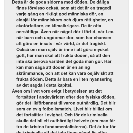
Detta är de goda sidorna med döden. De dåliga
finns förvisso också, som att det är en tragedi
varje gång en riktigt god människa dör, en
eldsjäl för människors och djurs rättigheter, en
ekoförfattare, en klimatkrigare. De är ofta
oersättliga. Även när något dör i förtid, när t.ex.
när barn och ungdomar dör, som har chansen
att göra en insats i vår värld, är det tragiskt.
Också om man själv är inne i att göra mycket
gott, har man skäl att frukta döden, så att den
inte ska beröva världen det goda man gör. Här
kan man säga att döden är en aning
skrämmande, och att det kan vara osjälviskt att
frukta döden. Detta är bara en liten nyansering
av det sagda i detta kapitel.
Även om livet vore evigt i betydelsen att det
fortsätter i andevärlden efter den fysiska döden,
gör det likförbannat tillvaron outhärdlig. Det blir
som en evig fotbollsmatch. Livet blir billigt om
det fortsätter i evighet. Och för de kriminella
skulle det bli ett outhärdligt helvete (om man får
tro de kristna fundamentalisterna). Det är tur för
de kriminella att det inte finns något liv efter