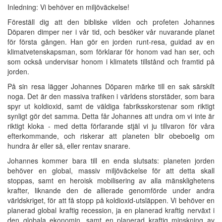
Inledning: Vi behöver en miljöväckelse!
Föreställ dig att den bibliske vilden och profeten Johannes
Döparen dimper ner i vår tid, och besöker vår nuvarande planet
för första gången. Han gör en jorden runt-resa, guidad av en
klimatvetenskapsman, som förklarar för honom vad han ser, och
som också undervisar honom i klimatets tillstånd och framtid på
jorden.
På sin resa lägger Johannes Döparen märke till en sak särskilt
noga. Det är den massiva trafiken i världens storstäder, som bara
spyr ut koldioxid, samt de väldiga fabriksskorstenar som riktigt
synligt gör det samma. Detta får Johannes att undra om vi inte är
riktigt kloka - med detta förfarande stjäl vi ju tillvaron för våra
efterkommande, och riskerar att planeten blir obeboelig om
hundra år eller så, eller rentav snarare.
Johannes kommer bara till en enda slutsats: planeten jorden
behöver en global, massiv miljöväckelse för att detta skall
stoppas, samt en heroisk mobilisering av alla mänsklighetens
krafter, liknande den de allierade genomförde under andra
världskriget, för att få stopp på koldioxid-utsläppen. Vi behöver en
planerad global kraftig recession, ja en planerad kraftig nerväxt i
den globala ekonomin, samt en planerad kraftig minskning av