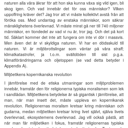
naturen alla våra åkrar för att hon ska kunna växa sig vild igen, bli
skog igen. Och vad innebär det för oss människor? Vilken
uppoffring kräver det? Jag tror att vi måste kollektivt avstå från att
föröka oss. Med undantag av enstaka människor, som säkrar
mänsklighetens överlevnad. Vi måste minst gå ner till 740 miljoner
människor, en tiondedel av vad vi nu är, tror jag. Och det på kort
tid. Såklart kommer det inte att fungera om inte vi dör i massvis.
Men även det är vi skyldiga naturen. Vi har en dödsskuld till
naturen. Vi är miljöbrottslingar som väntar på våra straff;
klimatkatastrofer, ja t.o.m. svältdöden till sist p.g.a.
klimatförändringarna och oljetoppen (se vad detta betyder i
Appendix A).
Miljöetikens kopernikanska revolution
I jämförelse med de etiska utmaningar som miljöproblemen
innebär, framstår den för religionerna typiska moralismen som lek
i sandlådan. Miljöetikens betydelse är så gigantisk i jämförelse, att
man, när man insett det, måste uppleva en kopernikansk
revolution. Religionernas moralism kretsar kring människan och
gudarna, medan miljöetiken kretsar kring livet självt, själva livets
överlevnad, ekosystemens överlevnad. Jag vill också påstå, att
när man får miljöetiken i fokus, framstår religionernas typiska