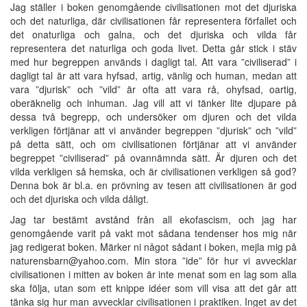
Jag ställer i boken genomgående civilisationen mot det djuriska
och det naturliga, där civilisationen får representera förfallet och
det onaturliga och galna, och det djuriska och vilda får
representera det naturliga och goda livet. Detta går stick i stäv
med hur begreppen används i dagligt tal. Att vara ”civiliserad” i
dagligt tal är att vara hyfsad, artig, vänlig och human, medan att
vara ”djurisk” och ”vild” är ofta att vara rå, ohyfsad, oartig,
oberäknelig och inhuman. Jag vill att vi tänker lite djupare på
dessa två begrepp, och undersöker om djuren och det vilda
verkligen förtjänar att vi använder begreppen ”djurisk” och ”vild”
på detta sätt, och om civilisationen förtjänar att vi använder
begreppet ”civiliserad” på ovannämnda sätt. Är djuren och det
vilda verkligen så hemska, och är civilisationen verkligen så god?
Denna bok är bl.a. en prövning av tesen att civilisationen är god
och det djuriska och vilda dåligt.
Jag tar bestämt avstånd från all ekofascism, och jag har
genomgående varit på vakt mot sådana tendenser hos mig när
jag redigerat boken. Märker ni något sådant i boken, mejla mig på
naturensbarn@yahoo.com. Min stora ”ide” för hur vi avvecklar
civilisationen i mitten av boken är inte menat som en lag som alla
ska följa, utan som ett knippe idéer som vill visa att det går att
tänka sig hur man avvecklar civilisationen i praktiken. Inget av det