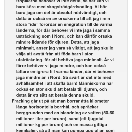
tropikerna behöver vi inte detta, så där kan vi
bara köra med skogsträdgårdsodling. Vi bör
bara jaga om det är absolut nödvändigt, och
detta är också en av orsakerna till att jag i min
stora ”idé” förordar en emigration till de varma
länderna, för där behöver vi inte jaga i samma
usträckning som i Nord, och kan därför orsaka
mindre lidande för djuren. Detta, att jaga
minimalt, anser jag vara så viktigt, att jag skulle
välja att avstå från att föda barn i stor
utsträckning, för att behöva jaga minimalt. Är vi
färre behöver vi jaga mindre, och kan också
lättare emigrera till varma länder, där vi behöver
jaga mindre än i Nord. Så svårt är det inte med
avhållsamhet i att skaffa barn! Människorna har
också en stor skuld att betala till djuren, och
detta är ett sätt att betala denna skuld.
Fracking går ut på att man borrar åtta kilometer
långa horisontella borrhål, och spräcker
berggrunden med en blandning av vatten (50-60
millioner liter per brunn), sand (ett tjugotal
millioner kg per brunn) och en massa giftiga
kemikalier, så att man kan pumpa upp oljan som