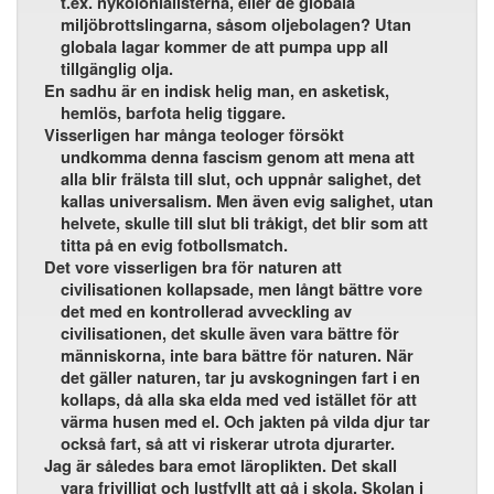
t.ex. nykolonialisterna, eller de globala
miljöbrottslingarna, såsom oljebolagen? Utan
globala lagar kommer de att pumpa upp all
tillgänglig olja.
En sadhu är en indisk helig man, en asketisk,
hemlös, barfota helig tiggare.
Visserligen har många teologer försökt
undkomma denna fascism genom att mena att
alla blir frälsta till slut, och uppnår salighet, det
kallas universalism. Men även evig salighet, utan
helvete, skulle till slut bli tråkigt, det blir som att
titta på en evig fotbollsmatch.
Det vore visserligen bra för naturen att
civilisationen kollapsade, men långt bättre vore
det med en kontrollerad avveckling av
civilisationen, det skulle även vara bättre för
människorna, inte bara bättre för naturen. När
det gäller naturen, tar ju avskogningen fart i en
kollaps, då alla ska elda med ved istället för att
värma husen med el. Och jakten på vilda djur tar
också fart, så att vi riskerar utrota djurarter.
Jag är således bara emot läroplikten. Det skall
vara frivilligt och lustfyllt att gå i skola. Skolan i