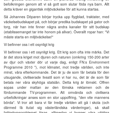
befolkningen genom att vi så gott som slutar föda nya barn. Allt
detta kräver en gigantisk miljöväckelse för att kunna startas.
Så Johannes Döparen börjar trycka upp flygblad, traktater, med
väckelsebudskapet på, och börjar predika budskapet på gator och
torg, när han inte finner några andra kanaler för sitt budskap
(etablissemanget tar inte honom på allvar). Överallt ropar han: "Vi
måste starta en miljöväckelse!"
Vi befinner oss i ett osynligt krig
Vi befinner oss i ett osynligt krig. Ett krig som ofta inte märks. Det
är det stora kriget mot djuren och naturen (omkring 150-200 arter
av djur och växter dör ut varje dag, enligt FN:s Environment
Programme 2010 *), mot klimatet, mot tredje världen, och inte
minst, våra efterkommande. Det är ju de som får betala för den
utsugande, civiliserade livsstil som vi har nu, det är de som får
betala ner våra skyhöga statslån. Detta krig är lömskt. Offren
sopas under mattan av den lömska reklamen och de
fördummande TV-programmen. Att omvända och civilisera
urbefolkningar anses som en stor uppoffring, "den vite mannens
börda". Vi tror att bara vi får tredje världen att gå i skola (och
därmed få itutat sig västerländska värderingar), så skall
fattigdomsproblemet lösas, alltmedan vi bygger våra väldiga