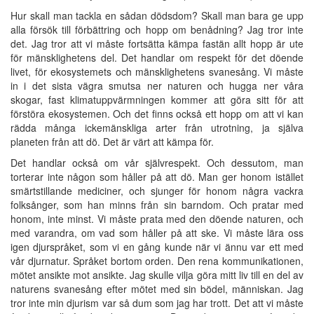
Hur skall man tackla en sådan dödsdom? Skall man bara ge upp
alla försök till förbättring och hopp om benådning? Jag tror inte
det. Jag tror att vi måste fortsätta kämpa fastän allt hopp är ute
för mänsklighetens del. Det handlar om respekt för det döende
livet, för ekosystemets och mänsklighetens svanesång. Vi måste
in i det sista vägra smutsa ner naturen och hugga ner våra
skogar, fast klimatuppvärmningen kommer att göra sitt för att
förstöra ekosystemen. Och det finns också ett hopp om att vi kan
rädda många ickemänskliga arter från utrotning, ja själva
planeten från att dö. Det är värt att kämpa för.
Det handlar också om vår självrespekt. Och dessutom, man
torterar inte någon som håller på att dö. Man ger honom istället
smärtstillande mediciner, och sjunger för honom några vackra
folksånger, som han minns från sin barndom. Och pratar med
honom, inte minst. Vi måste prata med den döende naturen, och
med varandra, om vad som håller på att ske. Vi måste lära oss
igen djurspråket, som vi en gång kunde när vi ännu var ett med
vår djurnatur. Språket bortom orden. Den rena kommunikationen,
mötet ansikte mot ansikte. Jag skulle vilja göra mitt liv till en del av
naturens svanesång efter mötet med sin bödel, människan. Jag
tror inte min djurism var så dum som jag har trott. Det att vi måste