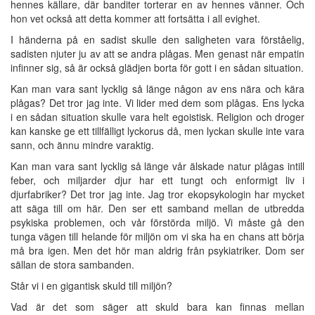
hennes källare, där banditer torterar en av hennes vänner. Och
hon vet också att detta kommer att fortsätta i all evighet.
I händerna på en sadist skulle den saligheten vara förståelig,
sadisten njuter ju av att se andra plågas. Men genast när empatin
infinner sig, så är också glädjen borta för gott i en sådan situation.
Kan man vara sant lycklig så länge någon av ens nära och kära
plågas? Det tror jag inte. Vi lider med dem som plågas. Ens lycka
i en sådan situation skulle vara helt egoistisk. Religion och droger
kan kanske ge ett tillfälligt lyckorus då, men lyckan skulle inte vara
sann, och ännu mindre varaktig.
Kan man vara sant lycklig så länge vår älskade natur plågas intill
feber, och miljarder djur har ett tungt och enformigt liv i
djurfabriker? Det tror jag inte. Jag tror ekopsykologin har mycket
att säga till om här. Den ser ett samband mellan de utbredda
psykiska problemen, och vår förstörda miljö. Vi måste gå den
tunga vägen till helande för miljön om vi ska ha en chans att börja
må bra igen. Men det hör man aldrig från psykiatriker. Dom ser
sällan de stora sambanden.
Står vi i en gigantisk skuld till miljön?
Vad är det som säger att skuld bara kan finnas mellan