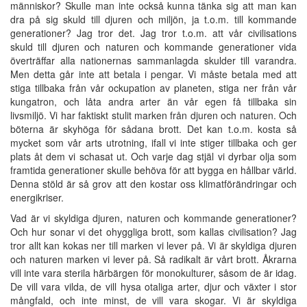
människor? Skulle man inte också kunna tänka sig att man kan
dra på sig skuld till djuren och miljön, ja t.o.m. till kommande
generationer? Jag tror det. Jag tror t.o.m. att vår civilisations
skuld till djuren och naturen och kommande generationer vida
överträffar alla nationernas sammanlagda skulder till varandra.
Men detta går inte att betala i pengar. Vi måste betala med att
stiga tillbaka från vår ockupation av planeten, stiga ner från vår
kungatron, och låta andra arter än vår egen få tillbaka sin
livsmiljö. Vi har faktiskt stulit marken från djuren och naturen. Och
böterna är skyhöga för sådana brott. Det kan t.o.m. kosta så
mycket som vår arts utrotning, ifall vi inte stiger tillbaka och ger
plats åt dem vi schasat ut. Och varje dag stjäl vi dyrbar olja som
framtida generationer skulle behöva för att bygga en hållbar värld.
Denna stöld är så grov att den kostar oss klimatförändringar och
energikriser.
Vad är vi skyldiga djuren, naturen och kommande generationer?
Och hur sonar vi det ohyggliga brott, som kallas civilisation? Jag
tror allt kan kokas ner till marken vi lever på. Vi är skyldiga djuren
och naturen marken vi lever på. Så radikalt är vårt brott. Åkrarna
vill inte vara sterila härbärgen för monokulturer, såsom de är idag.
De vill vara vilda, de vill hysa otaliga arter, djur och växter i stor
mångfald, och inte minst, de vill vara skogar. Vi är skyldiga