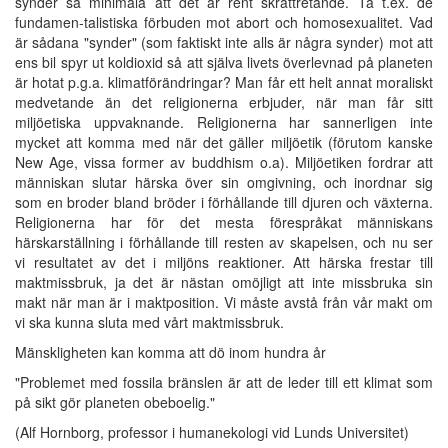
synder så minimala att det är rent skrattretande. Ta t.ex. de
fundamen-talistiska förbuden mot abort och homosexualitet. Vad
är sådana "synder" (som faktiskt inte alls är några synder) mot att
ens bil spyr ut koldioxid så att själva livets överlevnad på planeten
är hotat p.g.a. klimatförändringar? Man får ett helt annat moraliskt
medvetande än det religionerna erbjuder, när man får sitt
miljöetiska uppvaknande. Religionerna har sannerligen inte
mycket att komma med när det gäller miljöetik (förutom kanske
New Age, vissa former av buddhism o.a). Miljöetiken fordrar att
människan slutar härska över sin omgivning, och inordnar sig
som en broder bland bröder i förhållande till djuren och växterna.
Religionerna har för det mesta förespråkat människans
härskarställning i förhållande till resten av skapelsen, och nu ser
vi resultatet av det i miljöns reaktioner. Att härska frestar till
maktmissbruk, ja det är nästan omöjligt att inte missbruka sin
makt när man är i maktposition. Vi måste avstå från vår makt om
vi ska kunna sluta med vårt maktmissbruk.
Mänskligheten kan komma att dö inom hundra år
"Problemet med fossila bränslen är att de leder till ett klimat som
på sikt gör planeten obeboelig."
(Alf Hornborg, professor i humanekologi vid Lunds Universitet)