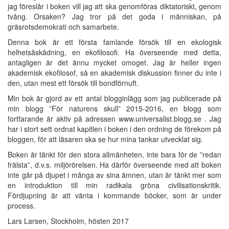
jag föreslår i boken vill jag att ska genomföras diktatoriskt, genom
tvång. Orsaken? Jag tror på det goda i människan, på
gräsrotsdemokrati och samarbete.
Denna bok är ett första famlande försök till en ekologisk
helhetsåskådning, en ekofilosofi. Ha överseende med detta,
antagligen är det ännu mycket omoget. Jag är heller ingen
akademisk ekofilosof, så en akademisk diskussion finner du inte i
den, utan mest ett försök till bondförnuft.
Min bok är gjord av ett antal blogginlägg som jag publicerade på
min blogg ”För naturens skull” 2015-2016, en blogg som
fortfarande är aktiv på adressen www.universalist.blogg.se . Jag
har i stort sett ordnat kapitlen i boken i den ordning de förekom på
bloggen, för att läsaren ska se hur mina tankar utvecklat sig.
Boken är tänkt för den stora allmänheten, inte bara för de ”redan
frälsta”, d.v.s. miljörörelsen. Ha därför överseende med att boken
inte går på djupet i många av sina ämnen, utan är tänkt mer som
en introduktion till min radikala gröna civilisationskritik.
Fördjupning är att vänta i kommande böcker, som är under
process.
Lars Larsen, Stockholm, hösten 2017