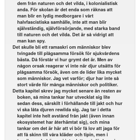
dem från naturen och det vilda, i kolonialistisk
anda. För skolan är det enda som räknas att
man blir en lydig medborgare i vårt
halvfascistiska samhälle, inte att man blir
självständig, självförsörjande, med starka band
till naturen och det vilda. Det är så vidrigt att
man kan spy.
Det skulle bli ett ramaskri om människor blev
tvingade till plågsamma försök för sjukvårdens
bästa. Då förstår vi hur grymt det är. Men av
någon orsak reagerar vi inte när djur utsätts för
plågsamma försök, även om de lider lika mycket
som människor. Jag vet varför; djur har inte så
stort värde för många människor och politiker.
Detta kapitel skrev jag mycket senare än resten av
boken, så mina tankar har utvecklat sig lite
sedan dess, särskilt i förhållande till jakt och hur
vi ska låta djuren rewilda sig. Jag tar i detta
kapitel inte helt avstånd från jakt (även innan
ekosystemet har återhämtat sig), och mina
tankar om det är här att vi bör få lov att jaga för
att få skinn till våra kläder och tipin, men i