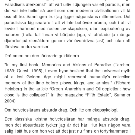
Paradisets återkomst”, att vårt urliv i djungeln var ett paradis, men
det var inte heller så uselt som den moderna civilisationen vill få
oss att tro. Sanningen tror jag ligger någonstans mittemellan. Det
paradisiska låg snarare i att vi inte behövde arbeta, och i att vi
levde i harmoni med resten av skapelsen, utan exploatering av
naturen (i alla fall innan vi började jaga, vi utrotade ju många
djurarter på stenåldern genom vår överdrivna jakt) och utan att
förslava andra varelser.
Drömmen om den förlorade guldåldern
"In my first book, Memories and Visions of Paradise (Tarcher,
1989; Quest, 1995), I even hypothesized that the universal myth
of a lost Golden Age might represent humanity’s collective
memory of the time before plows, kings, and armies." (Richard
Heinberg in the article “Green Anarchism and Oil depletion: how
close is the collapse?” in the magazine “Fifth Estate”, Summer
2004)
Om helveteslärans absurda drag. Och lite om ekopsykologi.
Den klassiska kristna helvetesläran har många absurda drag,
men det absurdaste tycker jag är det här: Hur kan någon vara
salig i sitt hus om hon vet att det just nu finns en tortyrkammare i