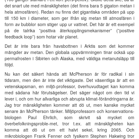
det snart ute med mänskligheten (det finns bara 5 gigaton metan i
hela atmosfären). Redan nu finns det gigantiska områden på upp
till 150 km i diameter, som ger ifrån sig metan till atmosfären i
form av bubblor som stiger upp ur vattnet. Det här är ett exempel
på de talrika ”positiva återkopplingsmekanismer” (”positive
feedback loop”) som hotar vår planet.
Det är inte bara från havsbottnen i Arktis som det kommer
mängder av metan. Den globala uppvärmningen tinar också upp
permafrosten i Sibirien och Alaska, med väldiga metanutsläpp till
följd.
Nu kan det säkert hända att McPherson är för radikal i sin
tidsram, men den är inte det viktigaste. Det väsentliga är att en
vetenskapsman, en miljö-professor, överhuvudtaget kan komma
med sådana här förutsägelser. Det säger något om den tid vi
lever i, och om hur allvarliga och abrupta klimat-förändringarna är.
Jag tror mänskligheten kommer att dö ut, men kanske mycket
senare än McPherson tänker. Miljöprofessorn och konservations-
biologen Paul Ehrlich, som skrivit så mycket om
överbefolkningsproble-met, tror t.ex. att mänskligheten kan
komma att dö ut om ett halvt sekel, kring 2065. Och
mikrobiologen Frank Fenner och fysikern Stephen Hakwing tror