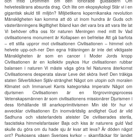
och fritid Drömmen om den förlorade guldåldern Om
helveteslärans absurda drag. Och lite om ekopsykologi Står vi i en
gigantisk skuld till miljön? Miljöetikens kopernikanska revolution
Mänskligheten kan komma att dö ut inom hundra år Guds och
västerlänningens likgiltighet Ibland kan det vara bra att vara lite lat
Vi behöver offra oss för naturen Meningen med mitt liv Vad
civilisationens monument är Kollapsen en befrielse Att gå barfota
– ett stilla uppror mot civilisationen Civilisationen – himmel och
helvete upp-och-ner Den egna frälsningen är inte det viktigaste
Mänskligheten är som en cancer i Moder Jords kropp
Civilisationen är en kollektiv psykos Hur civilisationen rubbar
balansen i naturen Vi måste våga göra fel Naturens återkomst
Civilisationens desperata slavar Leve det sköra livet! Den tråkiga
staten Silverblicken Själv-stränghet Något om utopin och moralen
Klimatet och Immanuel Kants kategoriska imperativ Något om
djurismen Civilisationen är en förgrovningsprocess
Vetenskapsmännen är som civilisationens missionärer Djurismen i
dess förhållande till anarkoprimitivismen Min idé för hur vi
avvecklar civilisationen En inomvärldslig andlighet Gud är vild
Sadhuna och västerlandets ateister De civiliserades sterila,
fascistiska himmelsfantasier Bajs och kiss är naturens guld Vad
skulle du göra om du hade sju år kvar att leva? Är döden något
ont? Psykosens väsen Sveriges kyrkor – skamfläckar för landet