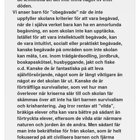
döden.
Vi anser barn för "obegåvade" när de inte
uppfyller skolans kriterier för att vara begåvad,
när de i själva verket bara kan ha en annorlunda
begåvning, en som skolan inte kan upptäcka.
Istället för att vara intellektuellt begåvade, kan
de vara intuitivt, socialt eller praktiskt begåvade,
kanske begåvade på områden som inte skolan
kan mäta, t.ex. inom trädgårdsodling, jordbruk,
boskapsskötsel, husbyggande, jakt och fiske
o.d. Kanske de är fantastiska på att leva
självförsörjande, något som är långt viktigare än
något av det skolan lär ut. Kanske de är
förträffliga survivalister, som vet hur man
överlever när kriserna slår till och skolan får
skämmas över att inte ha lärt barnen survivalism
och krishantering. Jag tror rentav att "vilda",
bråkiga elever ofta kan vara bättre på sådant än
förtryckta elever, eftersom de vilda står närmare
naturen och jorden än de andra. Men sådant får
man inte bekräftelse för från skolan, som är helt
fokuserad på att civilisera barnen och fjärma