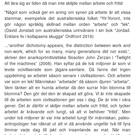
Att lära sig av tiden då man inte skiljde mellan arbete och fritid
"Något som också ger en aning om synen på arbete är att vissa
stammar, exempelvis det australiensiska folket "Yir-Yoront, inte
gör någon språklig skillnad mellan orden "arbete" och "lek".
(David Jonstad om australiensiska urinvånare i sin bok "Jordad.
Enklare liv i kollapsens skugga" Ordfront 2016)
...“another dichotomy appears, the distinction between work and
non-work, which for so many, many generations did not exist.”,
skriver den anarkoprimitivistiske filosofen John Zerzan i “Twilight
of the machines” (2008). Han syftar på de två miljoner år som vi
levde ociviliserade som jägare-samlare. Då fanns det ingen
uppdelning av arbetet såsom senare i civilisationen. Och arbetet
var som en lek! Människan ”arbetade” då såsom djuren ”arbetar”.
Vem tänker att en humla arbetar då den surrar från blomma till
blomma? Den gör det den är skapad att göra. Vi är inte skapade
till de arbeten som civilisationen ger oss i dag. De är inte i våra
gener. Det är därför vi skiljer mellan arbete och fritid, och tycker
arbetet är krävande och tungt, så att vi behöver ”fritid”. Men
under två miljoner år var inte arbetet tungt för människan, paleo-
antropologer har räknat ut att vi då använde ungefär två till fyra
timmar varje dag till jakt och insamlande av mat. När man