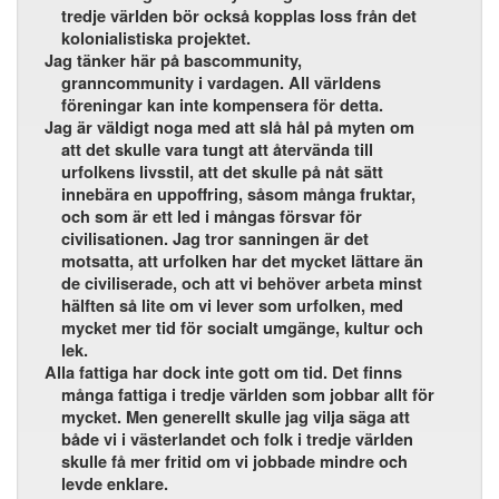
tredje världen bör också kopplas loss från det
kolonialistiska projektet.
Jag tänker här på bascommunity,
granncommunity i vardagen. All världens
föreningar kan inte kompensera för detta.
Jag är väldigt noga med att slå hål på myten om
att det skulle vara tungt att återvända till
urfolkens livsstil, att det skulle på nåt sätt
innebära en uppoffring, såsom många fruktar,
och som är ett led i mångas försvar för
civilisationen. Jag tror sanningen är det
motsatta, att urfolken har det mycket lättare än
de civiliserade, och att vi behöver arbeta minst
hälften så lite om vi lever som urfolken, med
mycket mer tid för socialt umgänge, kultur och
lek.
Alla fattiga har dock inte gott om tid. Det finns
många fattiga i tredje världen som jobbar allt för
mycket. Men generellt skulle jag vilja säga att
både vi i västerlandet och folk i tredje världen
skulle få mer fritid om vi jobbade mindre och
levde enklare.