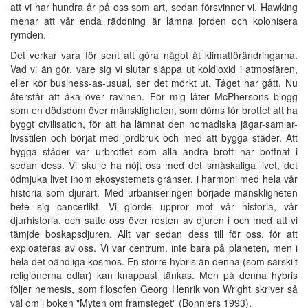
att vi har hundra år på oss som art, sedan försvinner vi. Hawking
menar att vår enda räddning är lämna jorden och kolonisera
rymden.
Det verkar vara för sent att göra något åt klimatförändringarna.
Vad vi än gör, vare sig vi slutar släppa ut koldioxid i atmosfären,
eller kör business-as-usual, ser det mörkt ut. Tåget har gått. Nu
återstår att åka över ravinen. För mig låter McPhersons blogg
som en dödsdom över mänskligheten, som döms för brottet att ha
byggt civilisation, för att ha lämnat den nomadiska jägar-samlar-
livsstilen och börjat med jordbruk och med att bygga städer. Att
bygga städer var urbrottet som alla andra brott har bottnat i
sedan dess. Vi skulle ha nöjt oss med det småskaliga livet, det
ödmjuka livet inom ekosystemets gränser, i harmoni med hela vår
historia som djurart. Med urbaniseringen började mänskligheten
bete sig cancerlikt. Vi gjorde uppror mot vår historia, vår
djurhistoria, och satte oss över resten av djuren i och med att vi
tämjde boskapsdjuren. Allt var sedan dess till för oss, för att
exploateras av oss. Vi var centrum, inte bara på planeten, men i
hela det oändliga kosmos. En större hybris än denna (som särskilt
religionerna odlar) kan knappast tänkas. Men på denna hybris
följer nemesis, som filosofen Georg Henrik von Wright skriver så
väl om i boken "Myten om framsteget" (Bonniers 1993).