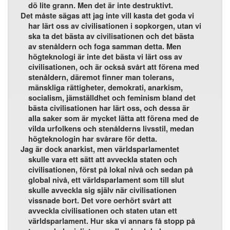
dö lite grann. Men det är inte destruktivt.
Det måste sägas att jag inte vill kasta det goda vi
har lärt oss av civilisationen i sopkorgen, utan vi
ska ta det bästa av civilisationen och det bästa
av stenåldern och foga samman detta. Men
högteknologi är inte det bästa vi lärt oss av
civilisationen, och är också svårt att förena med
stenåldern, däremot finner man tolerans,
mänskliga rättigheter, demokrati, anarkism,
socialism, jämställdhet och feminism bland det
bästa civilisationen har lärt oss, och dessa är
alla saker som är mycket lätta att förena med de
vilda urfolkens och stenålderns livsstil, medan
högteknologin har svårare för detta.
Jag är dock anarkist, men världsparlamentet
skulle vara ett sätt att avveckla staten och
civilisationen, först på lokal nivå och sedan på
global nivå, ett världsparlament som till slut
skulle avveckla sig själv när civilisationen
vissnade bort. Det vore oerhört svårt att
avveckla civilisationen och staten utan ett
världsparlament. Hur ska vi annars få stopp på