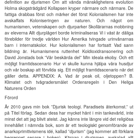
definition av djurismen Om att vända mänsklighetens evolution
Holma skogsträdgård Kollapsen kryper närmare och närmare. De
fattiga drabbas först och märker det först Kolonialismen har inte
avskaffats Koloniseringen av naturen. Och något om
humanismen, vetenskapen och djurparker Skollärarnas mobbning
av eleverna Allt djurplågeri borde kriminaliseras Vi i väst är dåliga
förebilder för tredje världen Hur Amerika tvingade urinvånarnas
barn i internatskolor. Hur kolonialismen har fortsatt Vad sann
bildning är. Humanismens ruttenhet Koldioxidransonering och
David Jonstads bok ”Vår beskärda del” Min ideala ekoby. Och ett
möjligt framtidsscenario Hur vi skulle kunna hjälpa våra husdjur
och vår boskap att förvilda sig. Ett möjligt framtidsscenario när det
gäller detta. APPENDIX: A. Vad är peak oil, oljetoppen? B.
Klimatet och tvågradersmålet Ordensregeln i Den Heliga
Naturens Orden
Förord
År 2010 gavs min bok ”Djurisk teologi. Paradisets återkomst.” ut
på Titel förlag. Sedan dess har mycket hänt i min tankevärld, inte
minst det att jag blivit ateist. Jag känns inte längre vid det religiösa
innehållet i nämnda bok, som är ett teologiskt genomförande av
anarkoprimitivismens idé, kallad ”djurism” (jag kommer att förklara
begreppet senare i boken). Kärnan i djurismen, avskalad allt