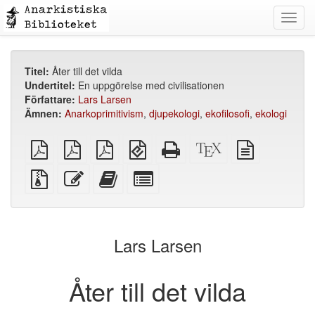
Toggl
navig
Titel:
Åter till det vilda
Undertitel:
En uppgörelse med civilisationen
Författare:
Lars Larsen
Ämnen:
Anarkoprimitivism
,
djupekologi
,
ekofilosofi
,
ekologi
plain
A4
Letter
EPUB
Fristående
XeLaTeX
plain
PDF
imposed
imposed
(för
HTML
källa
text
PDF
PDF
mobila
(utskriftsvänlig)
källa
Källfiler
Redigera
Lägg
Select
enheter)
med
denna
till
individual
bilagor
text
denna
parts
text
for
i
the
Lars Larsen
bokskaparen
bookbuilder
Åter till det vilda