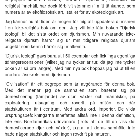
religiöst innehåll, har dock förblivit stommen i mitt tänkande, som
numera är av ekofilosofisk art, istället för av ekoteologisk art.
Jag känner nu att tiden är mogen för mig att uppdatera djurismen
i en icke-religiös bok om den. Jag vill inte låta boken ”Djurisk
teologi” bli det sista ordet om djurismen. Min nuvarande icke-
religiösa djurism härrör sig ur min tidigare religiösa djurism
ungefär som kemin härrör sig ur alkemin.
”Djurisk teologi” gavs bara ut i 50 exemplar och fick inga egentliga
tidningsrecensioner (vilket jag nu tycker är tur, då jag inte tycker
boken är så bra längre). Med min nya bok hoppas jag nå ut till en
bredare läsekrets med djurismen.
”Civilisation” är ett begrepp som är avgörande för denna bok.
Med det menar jag de samhällen som baserar sig på
domesticering (tämjande) av djur, växter och människor, på
exploatering, utsugning, och rovdrift på miljön, och där
stadskulturen är i centrum. Med andra ord, imperier. De vilda
ursprungsbefolkningarna innefattas alltså inte i denna definition,
inte ens Nordamerikas urinvånare (trots att de till en viss del
domesticerade djur och växter), p.g.a. att deras samhälle inte
hade någon stadskultur och ingen rovdrift på naturen.