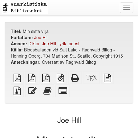
Toggl
navig
Titel:
Min sista vilja
Författare:
Joe Hill
Ämnen:
Dikter
,
Joe Hill
,
lyrik
,
poesi
Källa:
Blodsballaden vid Salt Lake - Ragnvald Biltog -
Henning Oberg, 704 Madison St., Seatlle. Copyright 1915
Anteckningar:
Översatt av Ragnvald Biltog
plain
A4
Letter
EPUB
Fristående
XeLaTeX
plain
PDF
imposed
imposed
(för
HTML
källa
text
PDF
PDF
mobila
(utskriftsvänlig)
källa
Källfiler
Redigera
Lägg
Select
enheter)
med
denna
till
individual
bilagor
text
denna
parts
text
for
i
the
Joe Hill
bokskaparen
bookbuilder