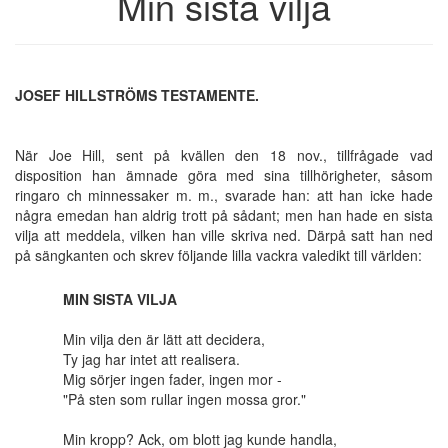
Min sista vilja
JOSEF HILLSTRÖMS TESTAMENTE.
När Joe Hill, sent på kvällen den 18 nov., tillfrågade vad
disposition han ämnade göra med sina tillhörigheter, såsom
ringaro ch minnessaker m. m., svarade han: att han icke hade
några emedan han aldrig trott på sådant; men han hade en sista
vilja att meddela, vilken han ville skriva ned. Därpå satt han ned
på sängkanten och skrev följande lilla vackra valedikt till världen:
MIN SISTA VILJA
Min vilja den är lätt att decidera,
Ty jag har intet att realisera.
Mig sörjer ingen fader, ingen mor -
"På sten som rullar ingen mossa gror."
Min kropp? Ack, om blott jag kunde handla,