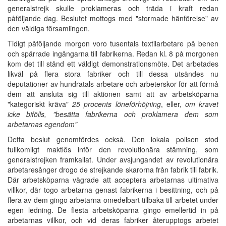
generalstrejk skulle proklameras och träda i kraft redan
påföljande dag. Beslutet mottogs med "stormade hänförelse" av
den väldiga församlingen.
Tidigt påföljande morgon voro tusentals textilarbetare på benen
och spärrade ingångarna till fabrikerna. Redan kl. 8 på morgonen
kom det till stånd ett väldigt demonstrationsmöte. Det arbetades
likväl på flera stora fabriker och till dessa utsändes nu
deputationer av hundratals arbetare och arbeterskor för att förmå
dem att ansluta sig till aktionen samt att av arbetsköparna
"kategoriskt kräva"
25 procents löneförhöjning
, eller,
om kravet
icke bifölls, "besätta fabrikerna och proklamera dem som
arbetarnas egendom"
Detta beslut genomfördes också. Den lokala polisen stod
fullkomligt maktlös inför den revolutionära stämning, som
generalstrejken framkallat. Under avsjungandet av revolutionära
arbetaresånger drogo de strejkande skarorna från fabrik till fabrik.
Där arbetsköparna vägrade att acceptera arbetarnas ultimativa
villkor, där togo arbetarna genast fabrikerna i besittning, och på
flera av dem gingo arbetarna omedelbart tillbaka till arbetet under
egen ledning. De flesta arbetsköparna gingo emellertid in på
arbetarnas villkor, och vid deras fabriker återupptogs arbetet