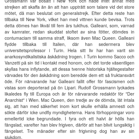
Grossmann var bosatt i New York och hade intet annat med
strejken att skaffa än än att han uppträtt som talare vid det store
mötet, då man beslutat om generalstrejk. Efter detta reste han
tillbaka till New York, vilket han med vittnen kunde bevisa. Trots
detta dömes han likväl till fem års tukthus. Galleani, som, varnad
av kamrater, redan skuddat stoftet av sina fötter, dömdes in
contumaciam till samma straff, liksom även Mac Queen. Galleani
flydde tillbaka till Italien, där han sedermera blev
universitetsprofessor i Turin. Hela sitt liv har han varit sin
anarkosyndikalistiska åskådning trogen. I Turin kommo Sacco och
Vanzetti på sin tid i kontakt med honom, och det torde väsentligen
skyllas hans inflytande, att dessa tvenne historiska hjältegestalter
värvades för den åskådning som beredde dem ett så fruktansvärt
öde. För närvarande har Galleani fallit offer för fascismen och
vistas som deporterad på ön Lipari. Rudolf Grossmann lyckades
likaledes fly till Europa och är för närvarande redaktör för "Der
Anarchist" i Wien. Mac Queen, den tredje av de dömda, lät intala
sig, att han med säkerhet inom kort skulle erhålla amnesti och
sökte därför icke undfly myndigheterna. Hans förhoppningar voro
emellertid icke begrundade. I fyra och ett halvt år hölls han
fängslad, varefter han blev frigiven, därför att han blivit lungsiktig i
fängelset. Tre månader efter sin frigivning dog han av sin
sjukdom.