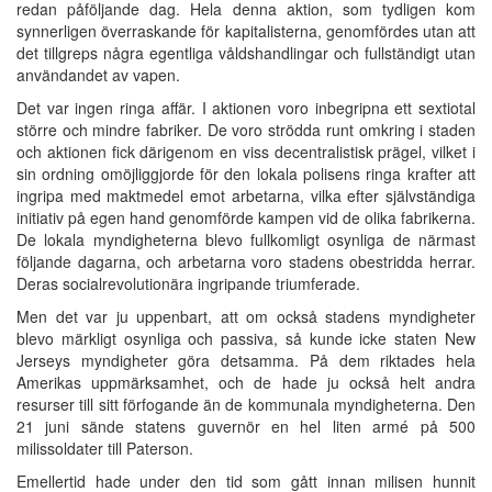
redan påföljande dag. Hela denna aktion, som tydligen kom
synnerligen överraskande för kapitalisterna, genomfördes utan att
det tillgreps några egentliga våldshandlingar och fullständigt utan
användandet av vapen.
Det var ingen ringa affär. I aktionen voro inbegripna ett sextiotal
större och mindre fabriker. De voro strödda runt omkring i staden
och aktionen fick därigenom en viss decentralistisk prägel, vilket i
sin ordning omöjliggjorde för den lokala polisens ringa krafter att
ingripa med maktmedel emot arbetarna, vilka efter självständiga
initiativ på egen hand genomförde kampen vid de olika fabrikerna.
De lokala myndigheterna blevo fullkomligt osynliga de närmast
följande dagarna, och arbetarna voro stadens obestridda herrar.
Deras socialrevolutionära ingripande triumferade.
Men det var ju uppenbart, att om också stadens myndigheter
blevo märkligt osynliga och passiva, så kunde icke staten New
Jerseys myndigheter göra detsamma. På dem riktades hela
Amerikas uppmärksamhet, och de hade ju också helt andra
resurser till sitt förfogande än de kommunala myndigheterna. Den
21 juni sände statens guvernör en hel liten armé på 500
milissoldater till Paterson.
Emellertid hade under den tid som gått innan milisen hunnit