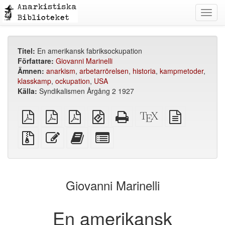
Toggl
navig
Titel:
En amerikansk fabriksockupation
Författare:
Giovanni Marinelli
Ämnen:
anarkism
,
arbetarrörelsen
,
historia
,
kampmetoder
,
klasskamp
,
ockupation
,
USA
Källa:
Syndikalismen Årgång 2 1927
plain
A4
Letter
EPUB
Fristående
XeLaTeX
plain
PDF
imposed
imposed
(för
HTML
källa
text
PDF
PDF
mobila
(utskriftsvänlig)
källa
Källfiler
Redigera
Lägg
Select
enheter)
med
denna
till
individual
bilagor
text
denna
parts
text
for
i
the
Giovanni Marinelli
bokskaparen
bookbuilder
En amerikansk