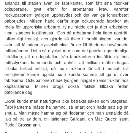
anlända till staden även de fabrikanter, som fått sina fabriker
ockuperade, givit efter för arbetarnas krav, varefter
"ockupationen" tydligen upphävdes och det vanliga lönearbetet
påbörjades. Milisen hade därför inga ockuperade fabriker att
rödja för upproriska arbetare, ty nu rådde det ju åter arbetsfred
inom stadens textilindustri. Och då arbetarna hela tiden uppträtt
fullkomligt fredligt, och gjorde så även i fortsättningen, var det
svårt att få någon sysselsättning för de till tänderna beväpnade
milismännen. Detta så mycket mer, som det ganska egendomliga
inträffade, att en deputation från fabrikanterna inställde sig hos
milisstyrkans kommando och anhöll, att milisen måtte dragas
tillbaka fortast möjligt, då man fruktade för att i motsatt fall
oroligheter kunde uppstå, som kunde komma att gå ut över
fabrikerna. Ockupationen hade tydligen injagat en viss fruktan hos
kapitalisterna. Milisen drogs också faktisk tillbaka redan
påföljande dag.
Likväl kunde man naturligtvis icke betrakta saken som utagerad.
Fabrikanterna måste ha hämnd, så snart oron hade satt sig en
smula. Man måste hämna sig på "ledarna" och man anställde då
jakt på tre av dem, en italienare Galleani, en Mac Queen samt
Rudolf Grossmann.