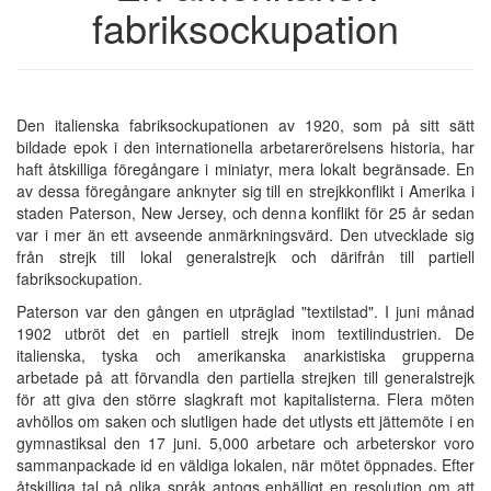
fabriksockupation
Den italienska fabriksockupationen av 1920, som på sitt sätt
bildade epok i den internationella arbetarerörelsens historia, har
haft åtskilliga föregångare i miniatyr, mera lokalt begränsade. En
av dessa föregångare anknyter sig till en strejkkonflikt i Amerika i
staden Paterson, New Jersey, och denna konflikt för 25 år sedan
var i mer än ett avseende anmärkningsvärd. Den utvecklade sig
från strejk till lokal generalstrejk och därifrån till partiell
fabriksockupation.
Paterson var den gången en utpräglad "textilstad". I juni månad
1902 utbröt det en partiell strejk inom textilindustrien. De
italienska, tyska och amerikanska anarkistiska grupperna
arbetade på att förvandla den partiella strejken till generalstrejk
för att giva den större slagkraft mot kapitalisterna. Flera möten
avhöllos om saken och slutligen hade det utlysts ett jättemöte i en
gymnastiksal den 17 juni. 5,000 arbetare och arbeterskor voro
sammanpackade id en väldiga lokalen, när mötet öppnades. Efter
åtskilliga tal på olika språk antogs enhälligt en resolution om att