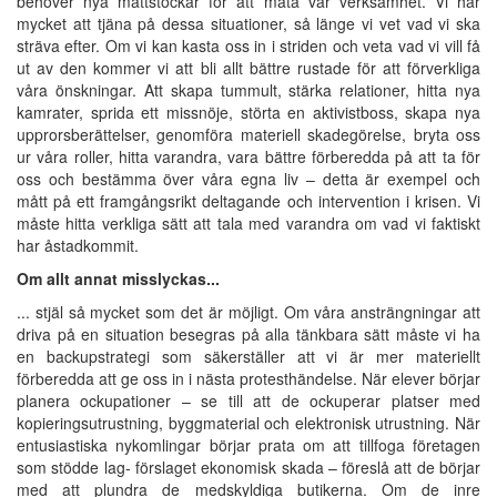
behöver nya måttstockar för att mäta vår verksamhet. Vi har
mycket att tjäna på dessa situationer, så länge vi vet vad vi ska
sträva efter. Om vi kan kasta oss in i striden och veta vad vi vill få
ut av den kommer vi att bli allt bättre rustade för att förverkliga
våra önskningar. Att skapa tummult, stärka relationer, hitta nya
kamrater, sprida ett missnöje, störta en aktivistboss, skapa nya
upprorsberättelser, genomföra materiell skadegörelse, bryta oss
ur våra roller, hitta varandra, vara bättre förberedda på att ta för
oss och bestämma över våra egna liv – detta är exempel och
mått på ett framgångsrikt deltagande och intervention i krisen. Vi
måste hitta verkliga sätt att tala med varandra om vad vi faktiskt
har åstadkommit.
Om allt annat misslyckas...
... stjäl så mycket som det är möjligt. Om våra ansträngningar att
driva på en situation besegras på alla tänkbara sätt måste vi ha
en backupstrategi som säkerställer att vi är mer materiellt
förberedda att ge oss in i nästa protesthändelse. När elever börjar
planera ockupationer – se till att de ockuperar platser med
kopieringsutrustning, byggmaterial och elektronisk utrustning. När
entusiastiska nykomlingar börjar prata om att tillfoga företagen
som stödde lag- förslaget ekonomisk skada – föreslå att de börjar
med att plundra de medskyldiga butikerna. Om de inre