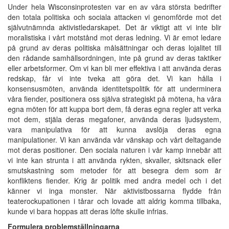
Under hela Wisconsinprotesten var en av våra största bedrifter
den totala politiska och sociala attacken vi genomförde mot det
självutnämnda aktivistledarskapet. Det är viktigt att vi inte blir
moralistiska i vårt motstånd mot deras ledning. Vi är emot ledare
på grund av deras politiska målsättningar och deras lojalitet till
den rådande samhällsordningen, inte på grund av deras taktiker
eller arbetsformer. Om vi kan bli mer effektiva i att använda deras
redskap, får vi inte tveka att göra det. Vi kan hålla i
konsensusmöten, använda identitetspolitik för att underminera
våra fiender, positionera oss själva strategiskt på mötena, ha våra
egna möten för att kuppa bort dem, få deras egna regler att verka
mot dem, stjäla deras megafoner, använda deras ljudsystem,
vara manipulativa för att kunna avslöja deras egna
manipulationer. Vi kan använda vår vänskap och vårt deltagande
mot deras positioner. Den sociala naturen i vår kamp innebär att
vi inte kan strunta i att använda rykten, skvaller, skitsnack eller
smutskastning som metoder för att besegra dem som är
konfliktens fiender. Krig är politik med andra medel och i det
känner vi inga monster. När aktivistbossarna flydde från
teaterockupationen i tårar och lovade att aldrig komma tillbaka,
kunde vi bara hoppas att deras löfte skulle infrias.
Formulera problemställningarna