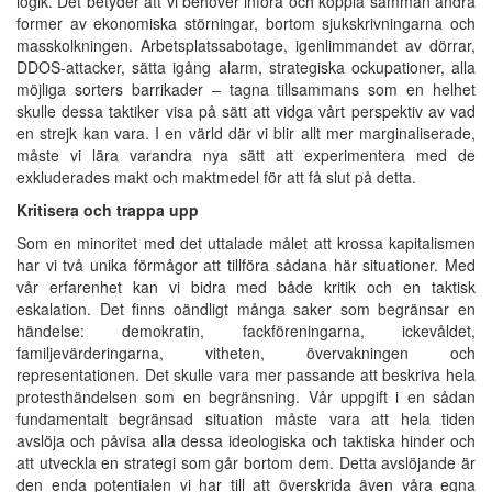
logik. Det betyder att vi behöver införa och koppla samman andra
former av ekonomiska störningar, bortom sjukskrivningarna och
masskolkningen. Arbetsplatssabotage, igenlimmandet av dörrar,
DDOS-attacker, sätta igång alarm, strategiska ockupationer, alla
möjliga sorters barrikader – tagna tillsammans som en helhet
skulle dessa taktiker visa på sätt att vidga vårt perspektiv av vad
en strejk kan vara. I en värld där vi blir allt mer marginaliserade,
måste vi lära varandra nya sätt att experimentera med de
exkluderades makt och maktmedel för att få slut på detta.
Kritisera och trappa upp
Som en minoritet med det uttalade målet att krossa kapitalismen
har vi två unika förmågor att tillföra sådana här situationer. Med
vår erfarenhet kan vi bidra med både kritik och en taktisk
eskalation. Det finns oändligt många saker som begränsar en
händelse: demokratin, fackföreningarna, ickevåldet,
familjevärderingarna, vitheten, övervakningen och
representationen. Det skulle vara mer passande att beskriva hela
protesthändelsen som en begränsning. Vår uppgift i en sådan
fundamentalt begränsad situation måste vara att hela tiden
avslöja och påvisa alla dessa ideologiska och taktiska hinder och
att utveckla en strategi som går bortom dem. Detta avslöjande är
den enda potentialen vi har till att överskrida även våra egna