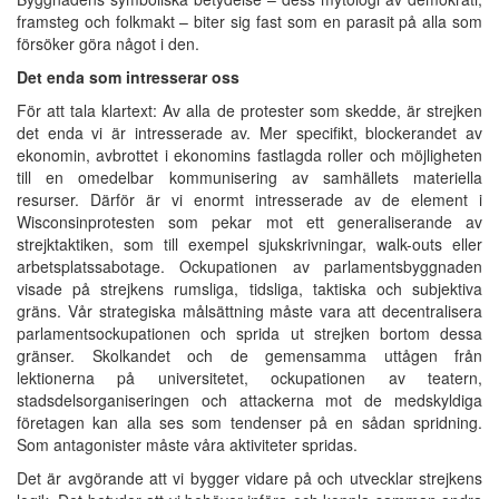
framsteg och folkmakt – biter sig fast som en parasit på alla som
försöker göra något i den.
Det enda som intresserar oss
För att tala klartext: Av alla de protester som skedde, är strejken
det enda vi är intresserade av. Mer specifikt, blockerandet av
ekonomin, avbrottet i ekonomins fastlagda roller och möjligheten
till en omedelbar kommunisering av samhällets materiella
resurser. Därför är vi enormt intresserade av de element i
Wisconsinprotesten som pekar mot ett generaliserande av
strejktaktiken, som till exempel sjukskrivningar, walk-outs eller
arbetsplatssabotage. Ockupationen av parlamentsbyggnaden
visade på strejkens rumsliga, tidsliga, taktiska och subjektiva
gräns. Vår strategiska målsättning måste vara att decentralisera
parlamentsockupationen och sprida ut strejken bortom dessa
gränser. Skolkandet och de gemensamma uttågen från
lektionerna på universitetet, ockupationen av teatern,
stadsdelsorganiseringen och attackerna mot de medskyldiga
företagen kan alla ses som tendenser på en sådan spridning.
Som antagonister måste våra aktiviteter spridas.
Det är avgörande att vi bygger vidare på och utvecklar strejkens