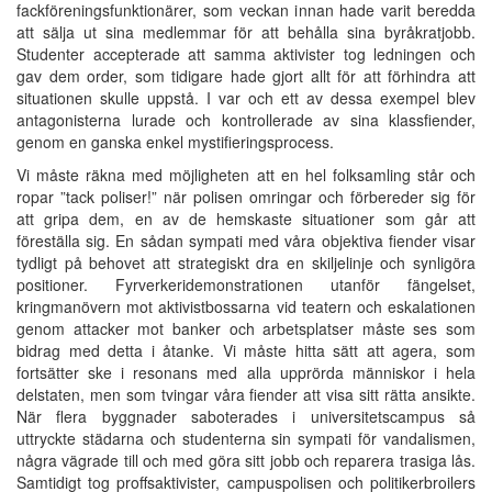
fackföreningsfunktionärer, som veckan innan hade varit beredda
att sälja ut sina medlemmar för att behålla sina byråkratjobb.
Studenter accepterade att samma aktivister tog ledningen och
gav dem order, som tidigare hade gjort allt för att förhindra att
situationen skulle uppstå. I var och ett av dessa exempel blev
antagonisterna lurade och kontrollerade av sina klassfiender,
genom en ganska enkel mystifieringsprocess.
Vi måste räkna med möjligheten att en hel folksamling står och
ropar ”tack poliser!” när polisen omringar och förbereder sig för
att gripa dem, en av de hemskaste situationer som går att
föreställa sig. En sådan sympati med våra objektiva fiender visar
tydligt på behovet att strategiskt dra en skiljelinje och synligöra
positioner. Fyrverkeridemonstrationen utanför fängelset,
kringmanövern mot aktivistbossarna vid teatern och eskalationen
genom attacker mot banker och arbetsplatser måste ses som
bidrag med detta i åtanke. Vi måste hitta sätt att agera, som
fortsätter ske i resonans med alla upprörda människor i hela
delstaten, men som tvingar våra fiender att visa sitt rätta ansikte.
När flera byggnader saboterades i universitetscampus så
uttryckte städarna och studenterna sin sympati för vandalismen,
några vägrade till och med göra sitt jobb och reparera trasiga lås.
Samtidigt tog proffsaktivister, campuspolisen och politikerbroilers