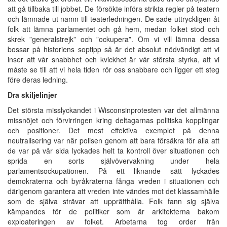
att gå tillbaka till jobbet. De försökte införa strikta regler på teatern
och lämnade ut namn till teaterledningen. De sade uttryckligen åt
folk att lämna parlamentet och gå hem, medan folket stod och
skrek ”generalstrejk” och ”ockupera”. Om vi vill lämna dessa
bossar på historiens soptipp så är det absolut nödvändigt att vi
inser att vår snabbhet och kvickhet är vår största styrka, att vi
måste se till att vi hela tiden rör oss snabbare och ligger ett steg
före deras ledning.
Dra skiljelinjer
Det största misslyckandet i Wisconsinprotesten var det allmänna
missnöjet och förvirringen kring deltagarnas politiska kopplingar
och positioner. Det mest effektiva exemplet på denna
neutralisering var när polisen genom att bara försäkra för alla att
de var på vår sida lyckades helt ta kontroll över situationen och
sprida en sorts självövervakning under hela
parlamentsockupationen. På ett liknande sätt lyckades
demokraterna och byråkraterna fånga vreden i situationen och
därigenom garantera att vreden inte vändes mot det klassamhälle
som de själva strävar att upprätthålla. Folk fann sig själva
kämpandes för de politiker som är arkitekterna bakom
exploateringen av folket. Arbetarna tog order från