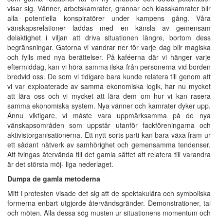
visar sig. Vänner, arbetskamrater, grannar och klasskamrater blir
alla potentiella konspiratörer under kampens gång. Våra
vänskapsrelationer laddas med en känsla av gemensam
delaktighet i viljan att driva situationen längre, bortom dess
begränsningar. Gatorna vi vandrar ner för varje dag blir magiska
och fylls med nya berättelser. På kaféerna där vi hänger varje
eftermiddag, kan vi höra samma ilska från personerna vid borden
bredvid oss. De som vi tidigare bara kunde relatera till genom att
vi var exploaterade av samma ekonomiska logik, har nu mycket
att lära oss och vi mycket att lära dem om hur vi kan rasera
samma ekonomiska system. Nya vänner och kamrater dyker upp.
Ännu viktigare, vi måste vara uppmärksamma på de nya
vänskapsområden som uppstår utanför fackföreningarna och
aktivistorganisationerna. Ett nytt sorts parti kan bara växa fram ur
ett sådant nätverk av samhörighet och gemensamma tendenser.
Att tvingas återvända till det gamla sättet att relatera till varandra
är det största möj- liga nederlaget.
Dumpa de gamla metoderna
Mitt i protesten visade det sig att de spektakulära och symboliska
formerna enbart utgjorde återvändsgränder. Demonstrationer, tal
och möten. Alla dessa sög musten ur situationens momentum och