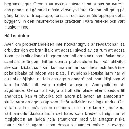
begränsningar. Genom att avslöja måste vi sätta oss på tvären,
och genom att gå emot måste vi avmystifiera. Genom att gång på
gång kritisera, trappa upp, rensa ut och sedan återupprepa detta
bygger vi in den insurrektionella praktiken i våra reflexer och vårt
muskelminne.
Håll er dolda
Även om protesthändelsen inte nödvändigtvis är revolutionär, så
erbjuder den ett bra tillfälle att agera i skydd av, ett rum att agera
inom. Hela situationen fungerar som ett orosmoln som täcker hela
samhällsterrängen. Inifrån denna proteststorm kan vår aktivitet
ske som blixtar, som kan komma varifrån som helst och ändå inte
peka tillbaka på någon viss plats. I stundens kaotiska larm har vi
en unik möjlighet att tala och agera obegränsat, samtidigt som vi
kan fortsätta att vara relativt anonyma. Anonymiteten är
avgörande. Genom att vägra att bli stämplade eller utsedda till
anarkister, kan vi påverka och ändra på synen att antagonism
skulle vara en egenskap som tillhör aktivister och inga andra. Om
vi kan sluta utmålas som de andra, eller mer korrekt, maskera
vårt annorlundaskap inom det kaos som breder ut sig, har vi
möjligheten att ladda hela situationen med vår antagonistiska
natur. När vi agerar inom dessa situationer måste vi överge