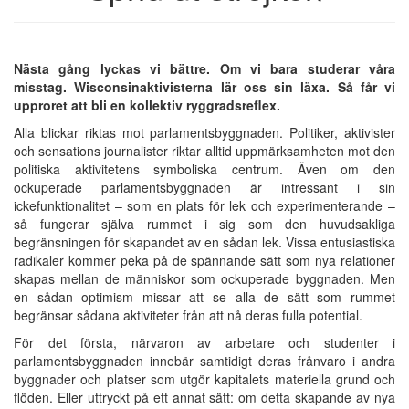
Nästa gång lyckas vi bättre. Om vi bara studerar våra
misstag. Wisconsinaktivisterna lär oss sin läxa. Så får vi
upproret att bli en kollektiv ryggradsreflex.
Alla blickar riktas mot parlamentsbyggnaden. Politiker, aktivister
och sensations journalister riktar alltid uppmärksamheten mot den
politiska aktivitetens symboliska centrum. Även om den
ockuperade parlamentsbyggnaden är intressant i sin
ickefunktionalitet – som en plats för lek och experimenterande –
så fungerar själva rummet i sig som den huvudsakliga
begränsningen för skapandet av en sådan lek. Vissa entusiastiska
radikaler kommer peka på de spännande sätt som nya relationer
skapas mellan de människor som ockuperade byggnaden. Men
en sådan optimism missar att se alla de sätt som rummet
begränsar sådana aktiviteter från att nå deras fulla potential.
För det första, närvaron av arbetare och studenter i
parlamentsbyggnaden innebär samtidigt deras frånvaro i andra
byggnader och platser som utgör kapitalets materiella grund och
flöden. Eller uttryckt på ett annat sätt: om detta skapande av nya