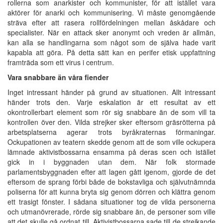
rollerna som anarkister och kommunister, för att istället vara
aktörer för anarki och kommunisering. Vi måste genomgående
sträva efter att rasera rollfördelningen mellan åskådare och
specialister. När en attack sker anonymt och vreden är allmän,
kan alla se handlingarna som något som de själva hade varit
kapabla att göra. På detta sätt kan en perifer etisk uppfattning
framträda som ett virus i centrum.
Vara snabbare än våra fiender
Inget intressant händer på grund av situationen. Allt intressant
händer trots den. Varje eskalation är ett resultat av ett
okontrollerbart element som rör sig snabbare än de som vill ta
kontrollen över den. Vilda strejker sker eftersom gräsrötterna på
arbetsplatserna agerar trots byråkraternas förmaningar.
Ockupationen av teatern skedde genom att de som ville ockupera
lämnade aktivistbossarna ensamma på deras scen och istället
gick in i byggnaden utan dem. När folk stormade
parlamentsbyggnaden efter att lagen gått igenom, gjorde de det
eftersom de sprang förbi både de bokstavliga och självutnämnda
poliserna för att kunna bryta sig genom dörren och klättra genom
ett trasigt fönster. I sådana situationer tog de vilda personerna
och utmanövrerade, rörde sig snabbare än, de personer som ville
att det skulle gå ordnat till. Aktivistbossarna sade till de strejkande