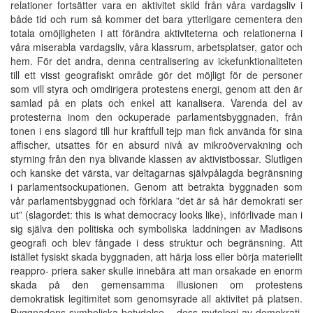
relationer fortsätter vara en aktivitet skild från våra vardagsliv i
både tid och rum så kommer det bara ytterligare cementera den
totala omöjligheten i att förändra aktiviteterna och relationerna i
våra miserabla vardagsliv, våra klassrum, arbetsplatser, gator och
hem. För det andra, denna centralisering av ickefunktionaliteten
till ett visst geografiskt område gör det möjligt för de personer
som vill styra och omdirigera protestens energi, genom att den är
samlad på en plats och enkel att kanalisera. Varenda del av
protesterna inom den ockuperade parlamentsbyggnaden, från
tonen i ens slagord till hur kraftfull tejp man fick använda för sina
affischer, utsattes för en absurd nivå av mikroövervakning och
styrning från den nya blivande klassen av aktivistbossar. Slutligen
och kanske det värsta, var deltagarnas självpålagda begränsning
i parlamentsockupationen. Genom att betrakta byggnaden som
vår parlamentsbyggnad och förklara ”det är så här demokrati ser
ut” (slagordet: this is what democracy looks like), införlivade man i
sig själva den politiska och symboliska laddningen av Madisons
geografi och blev fångade i dess struktur och begränsning. Att
istället fysiskt skada byggnaden, att härja loss eller börja materiellt
reappro- priera saker skulle innebära att man orsakade en enorm
skada på den gemensamma illusionen om protestens
demokratisk legitimitet som genomsyrade all aktivitet på platsen.
Byggnadens symboliska betydelse – dess mytologi av demokrati,