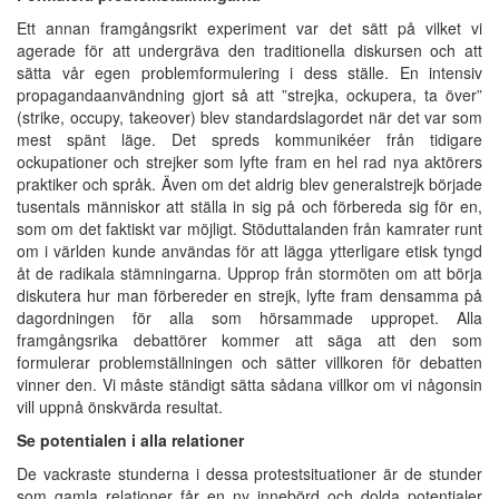
Ett annan framgångsrikt experiment var det sätt på vilket vi
agerade för att undergräva den traditionella diskursen och att
sätta vår egen problemformulering i dess ställe. En intensiv
propagandaanvändning gjort så att ”strejka, ockupera, ta över”
(strike, occupy, takeover) blev standardslagordet när det var som
mest spänt läge. Det spreds kommunikéer från tidigare
ockupationer och strejker som lyfte fram en hel rad nya aktörers
praktiker och språk. Även om det aldrig blev generalstrejk började
tusentals människor att ställa in sig på och förbereda sig för en,
som om det faktiskt var möjligt. Stöduttalanden från kamrater runt
om i världen kunde användas för att lägga ytterligare etisk tyngd
åt de radikala stämningarna. Upprop från stormöten om att börja
diskutera hur man förbereder en strejk, lyfte fram densamma på
dagordningen för alla som hörsammade uppropet. Alla
framgångsrika debattörer kommer att säga att den som
formulerar problemställningen och sätter villkoren för debatten
vinner den. Vi måste ständigt sätta sådana villkor om vi någonsin
vill uppnå önskvärda resultat.
Se potentialen i alla relationer
De vackraste stunderna i dessa protestsituationer är de stunder
som gamla relationer får en ny innebörd och dolda potentialer