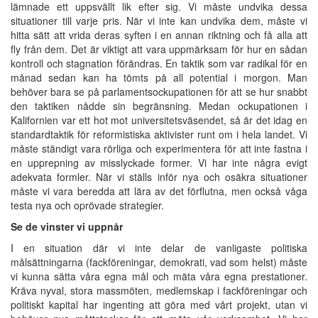
lämnade ett uppsvällt lik efter sig. Vi måste undvika dessa
situationer till varje pris. När vi inte kan undvika dem, måste vi
hitta sätt att vrida deras syften i en annan riktning och få alla att
fly från dem. Det är viktigt att vara uppmärksam för hur en sådan
kontroll och stagnation förändras. En taktik som var radikal för en
månad sedan kan ha tömts på all potential i morgon. Man
behöver bara se på parlamentsockupationen för att se hur snabbt
den taktiken nådde sin begränsning. Medan ockupationen i
Kalifornien var ett hot mot universitetsväsendet, så är det idag en
standardtaktik för reformistiska aktivister runt om i hela landet. Vi
måste ständigt vara rörliga och experimentera för att inte fastna i
en upprepning av misslyckade former. Vi har inte några evigt
adekvata formler. När vi ställs inför nya och osäkra situationer
måste vi vara beredda att lära av det förflutna, men också våga
testa nya och oprövade strategier.
Se de vinster vi uppnår
I en situation där vi inte delar de vanligaste politiska
målsättningarna (fackföreningar, demokrati, vad som helst) måste
vi kunna sätta våra egna mål och mäta våra egna prestationer.
Kräva nyval, stora massmöten, medlemskap i fackföreningar och
politiskt kapital har ingenting att göra med vårt projekt, utan vi