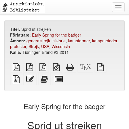
Toggl
navig
Titel:
Sprid ut strejken
Författare:
Early Spring for the badger
Ämnen:
generalstrejk
,
historia
,
kampformer
,
kampmetoder
,
protester
,
Strejk
,
USA
,
Wisconsin
Källa:
Tidningen Brand #3 2011
plain
A4
Letter
EPUB
Fristående
XeLaTeX
plain
PDF
imposed
imposed
(för
HTML
källa
text
PDF
PDF
mobila
(utskriftsvänlig)
källa
Källfiler
Redigera
Lägg
Select
enheter)
med
denna
till
individual
bilagor
text
denna
parts
text
for
i
the
Early Spring for the badger
bokskaparen
bookbuilder
Sprid ut strejken