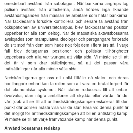
omedelbart avstånd från sabotagen. När bankerna angreps tog
polisen avstånd från attackerna, ändå hördes inga liknande
avståndstaganden från massan av arbetare som hatar bankerna.
När fackledarna försökte kontrollera och senare ta avstånd från
ockupationen av universitetcampus, blev fackbossarnas position
uppenbar för alla som deltog. När de maoistiska aktivistbossarna
avslöjades som manipulativa ideologer och partigängare förlorade
de sitt stöd från dem som hade nöjt följt dem i flera års tid. I varje
fall blev deltagarnas positioner och politiska tillhörigheter
uppenbara och alla var tvungna att välja sida. Vi måste se till att
det är vi som drar skiljelinjerna, så att det passar våra
målsättningar när alla måste välja sida.
Nedskärningarna ger oss ett unikt tillfälle då staten och deras
hantlangare enbart kan ta rollen som att vara en brutal torped för
det ekonomiska systemet. När staten reduceras till att enbart
övervaka, utan några ambitioner att skydda eller vårda, är det
vårt jobb att se till att antinedskärningskampen eskalerar till den
punkt där polisen måste visa var de står. Bara vid denna punkt är
det möjligt för antinedskärningskampen att bli en antistatlig kamp.
Vi måste se till att varje framväxande kamp når denna punkt.
Använd bossarnas redskap