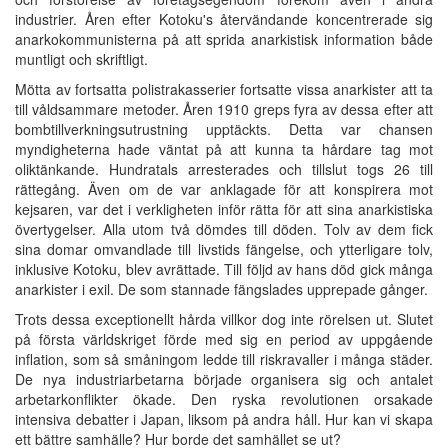
industrier. Åren efter Kotoku's återvändande koncentrerade sig
anarkokommunisterna på att sprida anarkistisk information både
muntligt och skriftligt.
Mötta av fortsatta polistrakasserier fortsatte vissa anarkister att ta
till våldsammare metoder. Åren 1910 greps fyra av dessa efter att
bombtillverkningsutrustning upptäckts. Detta var chansen
myndigheterna hade väntat på att kunna ta hårdare tag mot
oliktänkande. Hundratals arresterades och tillslut togs 26 till
rättegång. Även om de var anklagade för att konspirera mot
kejsaren, var det i verkligheten inför rätta för att sina anarkistiska
övertygelser. Alla utom två dömdes till döden. Tolv av dem fick
sina domar omvandlade till livstids fängelse, och ytterligare tolv,
inklusive Kotoku, blev avrättade. Till följd av hans död gick många
anarkister i exil. De som stannade fängslades upprepade gånger.
Trots dessa exceptionellt hårda villkor dog inte rörelsen ut. Slutet
på första världskriget förde med sig en period av uppgående
inflation, som så småningom ledde till riskravaller i många städer.
De nya industriarbetarna började organisera sig och antalet
arbetarkonflikter ökade. Den ryska revolutionen orsakade
intensiva debatter i Japan, liksom på andra håll. Hur kan vi skapa
ett bättre samhälle? Hur borde det samhället se ut?