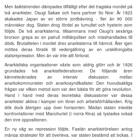
Men åsiktstrenden dämpades tillfälligt efter det tragiska mordet på
två anarkister, Osugi Sakae och hans partner Ito Noe: År 1923
skakades Japan av en större jordbävning - fler än 90 000
människor dog. Staten drog fördel av tumultet och hysterin som
följde. De två anarkisterna, tillsammans med Osugi's sexåriga
brorson greps av en patrull militärpoliser och misshandlades till
döds. Brutaliteten i mordet drev anarkisterna till hämnd. Åter igen
möttes deras försök till vedergällning av en urskillningslös
statsrepression. Men än var inte allt förlorat.
Anarkistiska organisationer växte som aldrig gförr och år 1926
grundades två anarkistfederationer. De följande åren
kännetecknades av intensiv diskussion mellan
anarkokommunister och anarkosyndikalister. Den huvudsakliga
frågan var vilken metod som var den bästa för att göra revolution.
Hand i hand med deras teoretiska diskussioner var dessa
anarkister aktiva i kamper om löner och arbetsförhållanden. Krig
dök dock återigen upp över horisonten. Medan staten inledde
konfrontationer med Manchuriet (i norra Kina) så tystades också
den inre oppositionen.
En ny våg av repression följde. Fastän anarkiströrelsen antog
många strategier för att överleva, var staten bestämd att lyckas. I