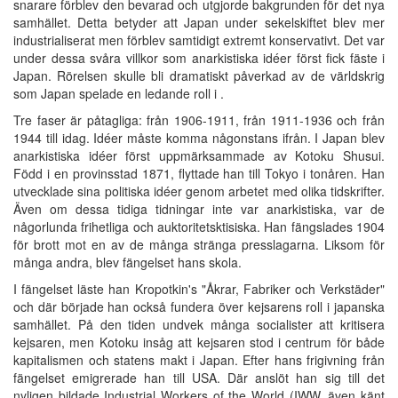
snarare förblev den bevarad och utgjorde bakgrunden för det nya
samhället. Detta betyder att Japan under sekelskiftet blev mer
industrialiserat men förblev samtidigt extremt konservativt. Det var
under dessa svåra villkor som anarkistiska idéer först fick fäste i
Japan. Rörelsen skulle bli dramatiskt påverkad av de världskrig
som Japan spelade en ledande roll i .
Tre faser är påtagliga: från 1906-1911, från 1911-1936 och från
1944 till idag. Idéer måste komma någonstans ifrån. I Japan blev
anarkistiska idéer först uppmärksammade av Kotoku Shusui.
Född i en provinsstad 1871, flyttade han till Tokyo i tonåren. Han
utvecklade sina politiska idéer genom arbetet med olika tidskrifter.
Även om dessa tidiga tidningar inte var anarkistiska, var de
någorlunda frihetliga och auktoritetsktisiska. Han fängslades 1904
för brott mot en av de många stränga presslagarna. Liksom för
många andra, blev fängelset hans skola.
I fängelset läste han Kropotkin's "Åkrar, Fabriker och Verkstäder"
och där började han också fundera över kejsarens roll i japanska
samhället. På den tiden undvek många socialister att kritisera
kejsaren, men Kotoku insåg att kejsaren stod i centrum för både
kapitalismen och statens makt i Japan. Efter hans frigivning från
fängelset emigrerade han till USA. Där anslöt han sig till det
nyligen bildade Industrial Workers of the World (IWW, även känt