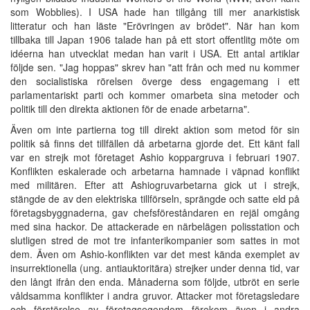
som Wobblies). I USA hade han tillgång till mer anarkistisk
litteratur och han läste "Erövringen av brödet". När han kom
tillbaka till Japan 1906 talade han på ett stort offentlitg möte om
idéerna han utvecklat medan han varit i USA. Ett antal artiklar
följde sen. "Jag hoppas" skrev han "att från och med nu kommer
den socialistiska rörelsen överge dess engagemang i ett
parlamentariskt parti och kommer omarbeta sina metoder och
politik till den direkta aktionen för de enade arbetarna".
Även om inte partierna tog till direkt aktion som metod för sin
politik så finns det tillfällen då arbetarna gjorde det. Ett känt fall
var en strejk mot företaget Ashio koppargruva i februari 1907.
Konflikten eskalerade och arbetarna hamnade i väpnad konflikt
med militären. Efter att Ashiogruvarbetarna gick ut i strejk,
stängde de av den elektriska tillförseln, sprängde och satte eld på
företagsbyggnaderna, gav chefsföreståndaren en rejäl omgång
med sina hackor. De attackerade en närbelägen polisstation och
slutligen stred de mot tre infanterikompanier som sattes in mot
dem. Även om Ashio-konflikten var det mest kända exemplet av
insurrektionella (ung. antiauktoritära) strejker under denna tid, var
den långt ifrån den enda. Månaderna som följde, utbröt en serie
våldsamma konflikter i andra gruvor. Attacker mot företagsledare
och förstörelse av företagsegendom förekom även i andra