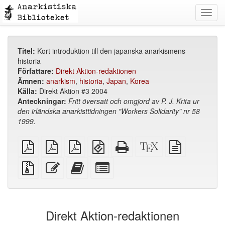
Toggl
navig
Titel:
Kort introduktion till den japanska anarkismens
historia
Författare:
Direkt Aktion-redaktionen
Ämnen:
anarkism
,
historia
,
Japan
,
Korea
Källa:
Direkt Aktion #3 2004
Anteckningar:
Fritt översatt och omgjord av P. J. Krita ur
den irländska anarkisttidningen "Workers Solidarity" nr 58
1999.
plain
A4
Letter
EPUB
Fristående
XeLaTeX
plain
PDF
imposed
imposed
(för
HTML
källa
text
PDF
PDF
mobila
(utskriftsvänlig)
källa
Källfiler
Redigera
Lägg
Select
enheter)
med
denna
till
individual
bilagor
text
denna
parts
text
for
i
the
Direkt Aktion-redaktionen
bokskaparen
bookbuilder