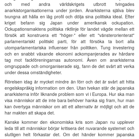
och med andra världskrigets utbrott tvingades
anarkistorganisationerna under jorden. Anarkisterna själva blev
tvungna att hålla en låg profil och dölja sina politiska ideal. Efter
kriget befann sig Japan under amerikansk ockupation.
Ockupationsmaktens politiska riktlinje för landet vägde mellan ett
försök att konstruera ett "höger-" eller ett "vänsterorienterat"
parlamentariskt politiskt parti, för att försöka ta bort alla
utomparlamentariska influenser från politiken. Tung investering
och en snabbt växande ekonomi ackompanjerades av hårdare
tag mot fackföreningarnas autonomi. Även om anarkisterna
omgruppade och omorganiserade sig, fann de det svårt att verka
under dessa omständigheter.
Rörelsen idag är mycket mindre än förr och det är svårt att hitta
engelskspråkig information om den. Utan tvekan står de japanska
anarkisterna inför liknande problem som vi i Europa. Hur ska man
visa människor att de inte bara behöver hanka sig fram, hur man
kan övertyga människor om att ett alternativ är möjligt och att de
har makten att skapa det.
Kanske kommer den ekonomiska kris som Japan nu upplever
leda till att människor börjar kritisera det nuvarande systemet och
slutligen helt förkastar det. Om det händer kommer japanska