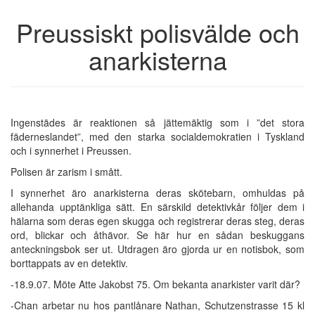
Preussiskt polisvälde och
anarkisterna
Ingenstädes är reaktionen så jättemäktig som i ”det stora
fäderneslandet”, med den starka socialdemokratien i Tyskland
och i synnerhet i Preussen.
Polisen är zarism i smått.
I synnerhet äro anarkisterna deras skötebarn, omhuldas på
allehanda upptänkliga sätt. En särskild detektivkår följer dem i
hälarna som deras egen skugga och registrerar deras steg, deras
ord, blickar och åthävor. Se här hur en sådan beskuggans
anteckningsbok ser ut. Utdragen äro gjorda ur en notisbok, som
borttappats av en detektiv.
-18.9.07. Möte Atte Jakobst 75. Om bekanta anarkister varit där?
-Chan arbetar nu hos pantlånare Nathan, Schutzenstrasse 15 kl