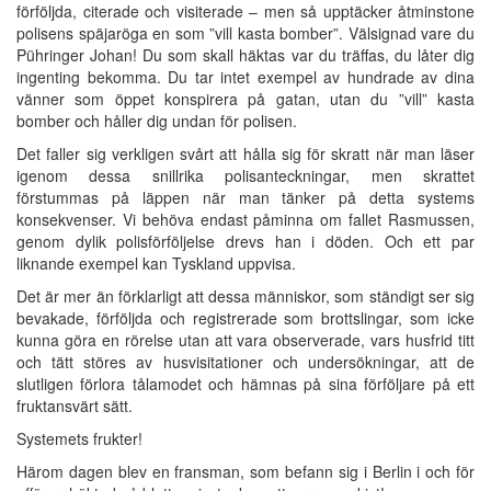
förföljda, citerade och visiterade – men så upptäcker åtminstone
polisens späjaröga en som ”vill kasta bomber”. Välsignad vare du
Pühringer Johan! Du som skall häktas var du träffas, du låter dig
ingenting bekomma. Du tar intet exempel av hundrade av dina
vänner som öppet konspirera på gatan, utan du ”vill” kasta
bomber och håller dig undan för polisen.
Det faller sig verkligen svårt att hålla sig för skratt när man läser
igenom dessa snillrika polisanteckningar, men skrattet
förstummas på läppen när man tänker på detta systems
konsekvenser. Vi behöva endast påminna om fallet Rasmussen,
genom dylik polisförföljelse drevs han i döden. Och ett par
liknande exempel kan Tyskland uppvisa.
Det är mer än förklarligt att dessa människor, som ständigt ser sig
bevakade, förföljda och registrerade som brottslingar, som icke
kunna göra en rörelse utan att vara observerade, vars husfrid titt
och tätt störes av husvisitationer och undersökningar, att de
slutligen förlora tålamodet och hämnas på sina förföljare på ett
fruktansvärt sätt.
Systemets frukter!
Härom dagen blev en fransman, som befann sig i Berlin i och för