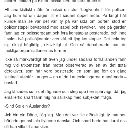
affärer, häktad på blotta misstanken att vara anarkist!
Ett anarkistiskt möte är också en stor ”begivenhet” för polisen.
Jag kom härom dagen till ett sådant öppet möte. På långt håll
kunde man se var det var, ty på var sida om porten stod en
polikonstapel beväpnad med sabel och revolver. Inne på gården
fann jag en polissergeant och fyra konstaplar posterade, och inne
i salen två polislöjtnanter och väl ett tjog konstaplar. Det hela tog
sig riktigt högtidligt, riksviktigt ut. Och så debatterade man de
fackliga organisationernas former!
Icke så märkvärdigt att även jag under sådana förhållanden fann
mig vid utkomsten från mötet observerad av en av det tiotal
detektiver, som här voro posterade, en som jag förr en gång
iakttagit utanför Langes – en af de i anteckningarna omnämnda –
bostad.
Jag låtsades som det rägnade och steg upp i en spårvagn där jag
emällertid snart fann mig ha sällskap med subjektet ifråga.
-Sind Sie ein Ausländer?
-Ich bin ein Däne, ljög jag. Men det var lite oförsiktigt, ty mannen
började genast tala flytande danska. Och snart hade han lurat oss
dit han ville till anarkism.