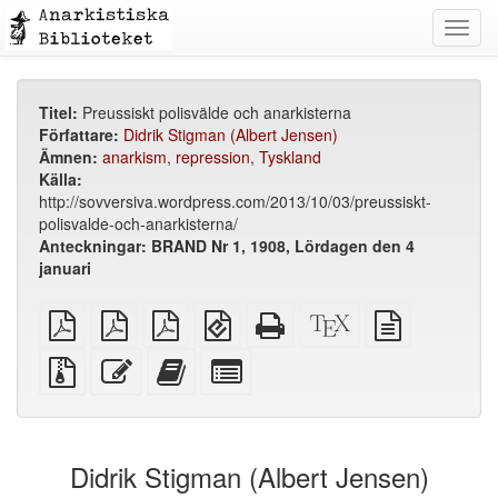
Toggl
navig
Titel:
Preussiskt polisvälde och anarkisterna
Författare:
Didrik Stigman (Albert Jensen)
Ämnen:
anarkism
,
repression
,
Tyskland
Källa:
http://sovversiva.wordpress.com/2013/10/03/preussiskt-
polisvalde-och-anarkisterna/
Anteckningar:
BRAND Nr 1, 1908, Lördagen den 4
januari
plain
A4
Letter
EPUB
Fristående
XeLaTeX
plain
PDF
imposed
imposed
(för
HTML
källa
text
PDF
PDF
mobila
(utskriftsvänlig)
källa
Källfiler
Redigera
Lägg
Select
enheter)
med
denna
till
individual
bilagor
text
denna
parts
text
for
i
the
Didrik Stigman (Albert Jensen)
bokskaparen
bookbuilder