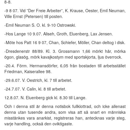
8-8.
-9 8 07. Vid ”Der Freie Arbeiter”, K. Krause, Oester, Emil Neuman,
Ville Ernst (Petersen) till posten.
-Emil Neuman S. O. kl. 9-10 Ostrowski.
-Hos Lange 10 9.07. Aliseh, Groth, Eluenberg, Lax Jensen.
-Möte hos Patt 16 9 07, Chan, Schiefer, Möller, Chan deltog i disk.
-Dresdenerstr 88/89. Kl. 3. Grossmann 1,66 mörkt hår, mörka
ögon, glasög, mörk kavajkostym med sportskjorta, ljus överrock.
-20.4. Förm. Hermansdörfer, 6,05 från bostaden till arbetsstället
Friedman, Kaiserallee 98.
-29.6.07. V. Oestrich, kl. 7 till arbetet.
-24.7.07. V. Calin, kl. 8 till arbetet.
12.8.07. N. Eluenberg gick kl. 8.30 till Lange.
Och i denna stil är denna notisbok fullklottrad, och icke allenast
denna utan tusende andra, som visa att så snart en människa
misstänkes vara anarkist, registreras han, antecknas varje steg,
varje handling, också den oviktigaste.