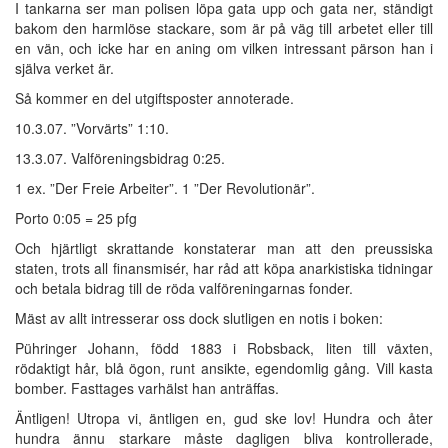
I tankarna ser man polisen löpa gata upp och gata ner, ständigt
bakom den harmlöse stackare, som är på väg till arbetet eller till
en vän, och icke har en aning om vilken intressant pärson han i
själva verket är.
Så kommer en del utgiftsposter annoterade.
10.3.07. ”Vorvärts” 1:10.
13.3.07. Valföreningsbidrag 0:25.
1 ex. ”Der Freie Arbeiter”. 1 ”Der Revolutionär”.
Porto 0:05 = 25 pfg
Och hjärtligt skrattande konstaterar man att den preussiska
staten, trots all finansmisér, har råd att köpa anarkistiska tidningar
och betala bidrag till de röda valföreningarnas fonder.
Mäst av allt intresserar oss dock slutligen en notis i boken:
Pühringer Johann, född 1883 i Robsback, liten till växten,
rödaktigt hår, blå ögon, runt ansikte, egendomlig gång. Vill kasta
bomber. Fasttages varhälst han anträffas.
Äntligen! Utropa vi, äntligen en, gud ske lov! Hundra och åter
hundra ännu starkare måste dagligen bliva kontrollerade,