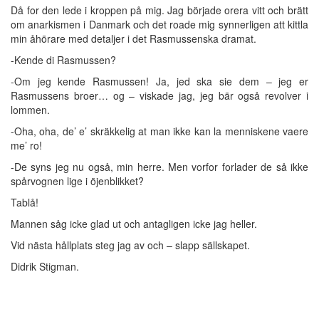
Då for den lede i kroppen på mig. Jag började orera vitt och brätt
om anarkismen i Danmark och det roade mig synnerligen att kittla
min åhörare med detaljer i det Rasmussenska dramat.
-Kende di Rasmussen?
-Om jeg kende Rasmussen! Ja, jed ska sie dem – jeg er
Rasmussens broer… og – viskade jag, jeg bär også revolver i
lommen.
-Oha, oha, de’ e’ skräkkelig at man ikke kan la menniskene vaere
me’ ro!
-De syns jeg nu også, min herre. Men vorfor forlader de så ikke
spårvognen lige i öjenblikket?
Tablå!
Mannen såg icke glad ut och antagligen icke jag heller.
Vid nästa hållplats steg jag av och – slapp sällskapet.
Didrik Stigman.