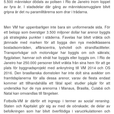
5.500 människor dödats av polisen i Rio de Janeiro inom loppet
av fyra år. I stadsdelar där gäng av människosmugglare blivit
gripna är det nu paramilitärerna som drar i trådarna.
Men VM har uppenbarligen inte bara sin uniformerade sida. För
ett belopp som överstiger 3.500 miljoner dollar har arenor byggts
på strategiska punkter i städerna. Favelas har blivit vräkta och
jämnade med marken för att bygga den nya medelklassens
bostadsområden, affärscentra, lyxhotell och strandfaciliteter.
Transportvägar och motorvägar har byggts om och säkrats;
flygplatser, hamnar och elnät har byggts eller byggts om. I Rio de
Janeiro har 250.000 personer blivit vräkta från sina hem för att ge
plats för byggnadsprojekt med anknytning till VM 2014 och OS
2016. Den brasilianska domstolen har inte dolt sina avsikter om
framtidsplanerna för alla dessa arenor, varav de flesta endast
kommer att tillhandahålla ett fåtal spel: studier pågår för att
undersöka hur de nya arenorna i Manaus, Brasilia, Cuiabá och
Natal kan omvandlas till fängelser.
Fotbolls-VM är därför ett ingrepp i termer av s
ocial rensning
.
Staten och Kapitalet gör sig av med de oönskade; de delar av
befolkningen som har blivit överflödiga i varucirkulationen och