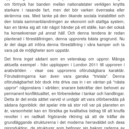
om förtryck har banden mellan nationalstater verkligen knytits
starkare i rasande fart, men det bör varken överraska eller
skrämma oss. Med tanke på den ökande sociala instabilitet och
den totala sammanblandningen av ekonomi och statliga system,
kan en tänka sig att när något händer på ett ställe, kan det också
ha konsekvenser
på annat håll
. Och denna tendens är redan
planterad i föreställningen, denna upprorets bästa grogrund. Nu
är det dags att införa denna föreställning i våra kamper och ta
vara på de möjligheter som uppstår.
Det finns inget sådant som en vetenskap om uppror. Många
aktuella exempel - från upploppen i London 2011 till upproren i
arabvärlden - visar oss upprorens oförutsägbara karaktär.
Förutsätningarna kan även vara ganska "triviala". Denna
oförutsägbarhet bör dock inte driva oss in i en väntan på "nästa
uppror" någonstans i världen; snarare bekräftar den behovet av
permanent konfliktualitet, en förberedelse i tankar och handlingar.
Detta är det enda sättet varvid vi undgår att vara oförberedda på
sådana ögonblick: det spelar inte så stor roll var på planeten en
är, varsomhelst kan en försöka ge kvalitativa bidrag till att knuffa
revolter i en radikalt frigörande riktning så att de träffar de
grundläggande strukturerna i det moderna herraväldet och dess
reproduktion, de strukturer som befinner sig
bakom
raderna av