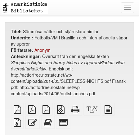
Toggl
navig
Titel:
Sömnlösa nätter och stjärnklara himlar
Undertitel:
Fotbolls-VM i Brasilien och internationella vågor
av uppror
Författare:
Anonym
Anteckningar:
Översatt från den engelska texten
Sleepless Nights and Starry Skies
av
UpprorsBladets vilda
översättarkollektiv
. Engelsk pdf:
http://actforfree.nostate.net/wp-
content/uploads/2014/05/SLEEPLESS-NIGHTS.pdf Fransk
pdf: http://actforfree.nostate.net/wp-
content/uploads/2014/05/nuitsblanches.pdf
plain
A4
Letter
EPUB
Fristående
XeLaTeX
plain
PDF
imposed
imposed
(för
HTML
källa
text
PDF
PDF
mobila
(utskriftsvänlig)
källa
Källfiler
Redigera
Lägg
Select
enheter)
med
denna
till
individual
bilagor
text
denna
parts
text
for