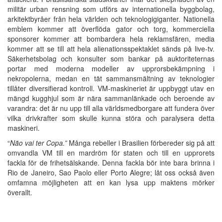
militär urban rensning som utförs av internationella byggbolag,
arkitektbyråer från hela världen och teknologigiganter. Nationella
emblem kommer att överflöda gator och torg, kommerciella
sponsorer kommer att bombardera hela reklamsfären, media
kommer att se till att hela alienationsspektaklet sänds på live-tv.
Säkerhetsbolag och konsulter som bankar på auktoriteternas
portar med moderna modeller av upprorsbekämpning i
nekropolerna, medan en tät sammansmältning av teknologier
tillåter diversifierad kontroll. VM-maskineriet är uppbyggt utav en
mängd kugghjul som är nära sammanlänkade och beroende av
varandra: det är nu upp till alla världsmedborgare att fundera över
vilka drivkrafter som skulle kunna störa och paralysera detta
maskineri.
“
Não vai ter Copa.”
Många rebeller i Brasilien förbereder sig på att
omvandla VM till en mardröm för staten och till en upprorets
fackla för de frihetsälskande. Denna fackla bör inte bara brinna i
Rio de Janeiro, Sao Paolo eller Porto Alegre; låt oss också även
omfamna möjligheten att en kan lysa upp maktens mörker
överallt.