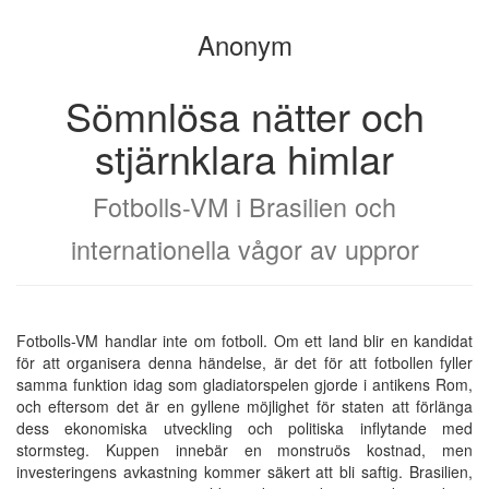
i
the
Anonym
bokskaparen
bookbuilder
Sömnlösa nätter och
stjärnklara himlar
Fotbolls-VM i Brasilien och
internationella vågor av uppror
Fotbolls-VM handlar inte om fotboll. Om ett land blir en kandidat
för att organisera denna händelse, är det för att fotbollen fyller
samma funktion idag som gladiatorspelen gjorde i antikens Rom,
och eftersom det är en gyllene möjlighet för staten att förlänga
dess ekonomiska utveckling och politiska inflytande med
stormsteg. Kuppen innebär en monstruös kostnad, men
investeringens avkastning kommer säkert att bli saftig. Brasilien,