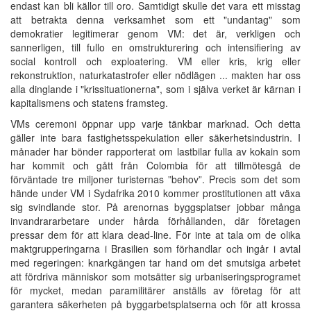
endast kan bli källor till oro. Samtidigt skulle det vara ett misstag
att betrakta denna verksamhet som ett "undantag" som
demokratier legitimerar genom VM: det är, verkligen och
sannerligen, till fullo en omstrukturering och intensifiering av
social kontroll och exploatering. VM eller kris, krig eller
rekonstruktion, naturkatastrofer eller nödlägen ... makten har oss
alla dinglande i "krissituationerna", som i själva verket är kärnan i
kapitalismens och statens framsteg.
VMs ceremoni öppnar upp varje tänkbar marknad. Och detta
gäller inte bara fastighetsspekulation eller säkerhetsindustrin. I
månader har bönder rapporterat om lastbilar fulla av kokain som
har kommit och gått från Colombia för att tillmötesgå de
förväntade tre miljoner turisternas ”behov”. Precis som det som
hände under VM i Sydafrika 2010 kommer prostitutionen att växa
sig svindlande stor. På arenornas byggsplatser jobbar många
invandrararbetare under hårda förhållanden, där företagen
pressar dem för att klara dead-line. För inte at tala om de olika
maktgrupperingarna i Brasilien som förhandlar och ingår i avtal
med regeringen: knarkgängen tar hand om det smutsiga arbetet
att fördriva människor som motsätter sig urbaniseringsprogramet
för mycket, medan paramilitärer anställs av företag för att
garantera säkerheten på byggarbetsplatserna och för att krossa