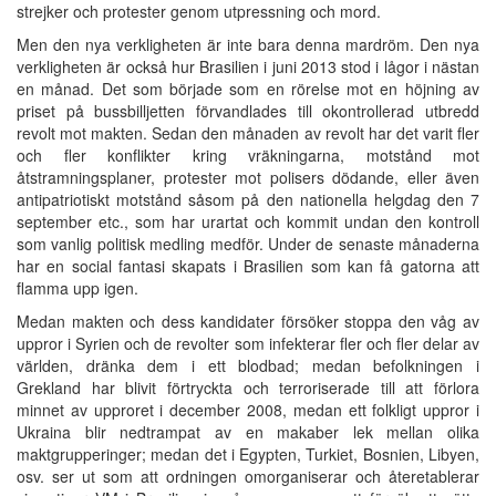
strejker och protester genom utpressning och mord.
Men den nya verkligheten är inte bara denna mardröm. Den nya
verkligheten är också hur Brasilien i juni 2013 stod i lågor i nästan
en månad. Det som började som en rörelse mot en höjning av
priset på bussbilljetten förvandlades till okontrollerad utbredd
revolt mot makten. Sedan den månaden av revolt har det varit fler
och fler konflikter kring vräkningarna, motstånd mot
åtstramningsplaner, protester mot polisers dödande, eller även
antipatriotiskt motstånd såsom på den nationella helgdag den 7
september etc., som har urartat och kommit undan den kontroll
som vanlig politisk medling medför. Under de senaste månaderna
har en social fantasi skapats i Brasilien som kan få gatorna att
flamma upp igen.
Medan makten och dess kandidater försöker stoppa den våg av
uppror i Syrien och de revolter som infekterar fler och fler delar av
världen, dränka dem i ett blodbad; medan befolkningen i
Grekland har blivit förtryckta och terroriserade till att förlora
minnet av upproret i december 2008, medan ett folkligt uppror i
Ukraina blir nedtrampat av en makaber lek mellan olika
maktgrupperinger; medan det i Egypten, Turkiet, Bosnien, Libyen,
osv. ser ut som att ordningen omorganiserar och återetablerar