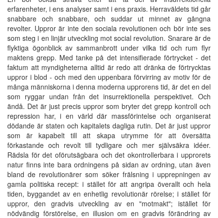
erfarenheter, i ens analyser samt i ens praxis. Herraväldets tid går
snabbare och snabbare, och suddar ut minnet av gångna
revolter. Uppror är inte den sociala revolutionen och bör inte ses
som steg i en linjär utveckling mot social revolution. Snarare är de
flyktiga ögonblick av sammanbrott under vilka tid och rum flyr
maktens grepp. Med tanke på det intensifierade förtrycket - det
faktum att myndigheterna alltid är redo att dränka de förtrycktas
uppror i blod - och med den uppenbara förvirring av motiv för de
många människorna i denna moderna upprorens tid, är det en del
som ryggar undan från det insurrektionella perspektivet. Och
ändå. Det är just precis uppror som bryter det grepp kontroll och
repression har, i en värld där massförintelse och organiserat
dödande är staten och kapitalets dagliga rutin. Det är just uppror
som är kapabelt till att skapa utrymme för att översätta
förkastande och revolt till tydligare och mer självsäkra idéer.
Rädsla för det oförutsägbara och det okontrollerbara i upprorets
natur finns inte bara ordningens på sidan av ordning, utan även
bland de revolutionärer som söker frälsning i upprepningen av
gamla politiska recept: i stället för att angripa överallt och hela
tiden, byggandet av en enhetlig revolutionär rörelse; i stället för
uppror, den gradvis utveckling av en "motmakt"; istället för
nödvändig förstörelse, en illusion om en gradvis förändring av