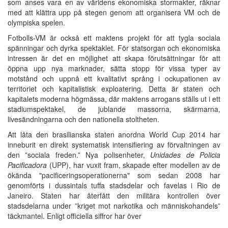
som anses vara en av världens ekonomiska stormakter, räknar
med att klättra upp på stegen genom att organisera VM och de
olympiska spelen.
Fotbolls-VM är också ett maktens projekt för att tygla sociala
spänningar och dyrka spektaklet. För statsorgan och ekonomiska
intressen är det en möjlighet att skapa förutsättningar för att
öppna upp nya marknader, sätta stopp för vissa typer av
motstånd och uppnå ett kvalitativt språng i ockupationen av
territoriet och kapitalistisk exploatering. Detta är staten och
kapitalets moderna högmässa, där maktens arrogans ställs ut i ett
stadiumspektakel, de jublande massorna, skärmarna,
livesändningarna och den nationella stoltheten.
Att låta den brasilianska staten anordna World Cup 2014 har
inneburit en direkt systematisk intensifiering av förvaltningen av
den ”sociala freden.” Nya polisenheter,
Unidades de Policia
Pacificadora
(UPP), har vuxit fram, skapade efter modellen av de
ökända "pacificeringsoperationerna" som sedan 2008 har
genomförts i dussintals tuffa stadsdelar och favelas i Rio de
Janeiro. Staten har återfått den militära kontrollen över
stadsdelarna under ”kriget mot narkotika och människohandels”
täckmantel. Enligt officiella siffror har över