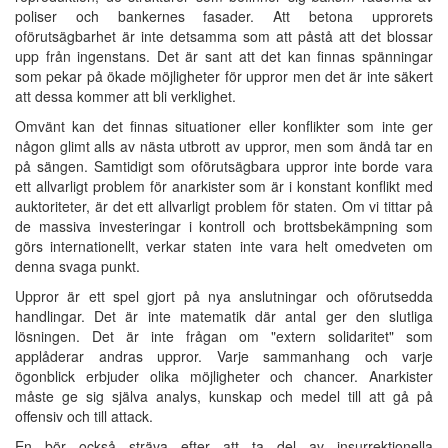
poliser och bankernes fasader. Att betona upprorets
oförutsägbarhet är inte detsamma som att påstå att det blossar
upp från ingenstans. Det är sant att det kan finnas spänningar
som pekar på ökade möjligheter för uppror men det är inte säkert
att dessa kommer att bli verklighet.
Omvänt kan det finnas situationer eller konflikter som inte ger
någon glimt alls av nästa utbrott av uppror, men som ändå tar en
på sängen. Samtidigt som oförutsägbara uppror inte borde vara
ett allvarligt problem för anarkister som är i konstant konflikt med
auktoriteter, är det ett allvarligt problem för staten. Om vi tittar på
de massiva investeringar i kontroll och brottsbekämpning som
görs internationellt, verkar staten inte vara helt omedveten om
denna svaga punkt.
Uppror är ett spel gjort på nya anslutningar och oförutsedda
handlingar. Det är inte matematik där antal ger den slutliga
lösningen. Det är inte frågan om "extern solidaritet" som
applåderar andras uppror. Varje sammanhang och varje
ögonblick erbjuder olika möjligheter och chancer. Anarkister
måste ge sig själva analys, kunskap och medel till att gå på
offensiv och till attack.
En bör också sträva efter att ta del av insurrektionella