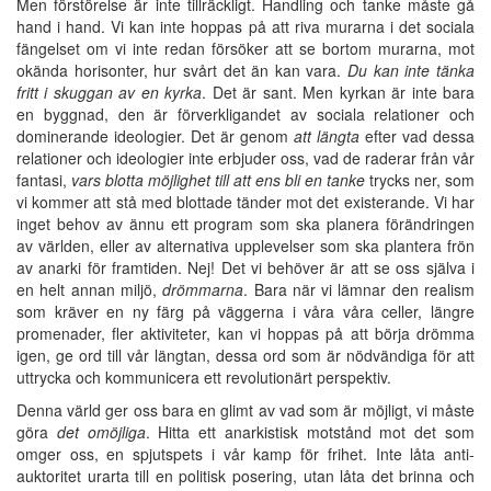
Men förstörelse är inte tillräckligt. Handling och tanke måste gå
hand i hand. Vi kan inte hoppas på att riva murarna i det sociala
fängelset om vi inte redan försöker att se bortom murarna, mot
okända horisonter, hur svårt det än kan vara.
Du kan inte tänka
fritt i skuggan av en kyrka
. Det är sant. Men kyrkan är inte bara
en byggnad, den är förverkligandet av sociala relationer och
dominerande ideologier. Det är genom
att längta
efter vad dessa
relationer och ideologier inte erbjuder oss, vad de raderar från vår
fantasi,
vars blotta möjlighet till att ens bli en tanke
trycks ner, som
vi kommer att stå med blottade tänder mot det existerande. Vi har
inget behov av ännu ett program som ska planera förändringen
av världen, eller av alternativa upplevelser som ska plantera frön
av anarki för framtiden. Nej! Det vi behöver är att se oss själva i
en helt annan miljö,
drömmarna
. Bara när vi lämnar den realism
som kräver en ny färg på väggerna i våra våra celler, längre
promenader, fler aktiviteter, kan vi hoppas på att börja drömma
igen, ge ord till vår längtan, dessa ord som är nödvändiga för att
uttrycka och kommunicera ett revolutionärt perspektiv.
Denna värld ger oss bara en glimt av vad som är möjligt, vi måste
göra
det omöjliga
. Hitta ett anarkistisk motstånd mot det som
omger oss, en spjutspets i vår kamp för frihet. Inte låta anti-
auktoritet urarta till en politisk posering, utan låta det brinna och