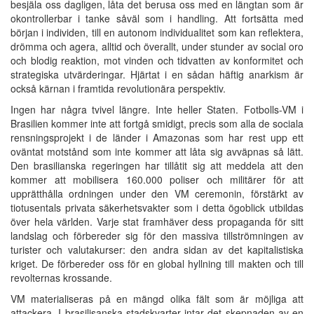
besjäla oss dagligen, låta det berusa oss med en längtan som är
okontrollerbar i tanke såväl som i handling. Att fortsätta med
början i individen, till en autonom individualitet som kan reflektera,
drömma och agera, alltid och överallt, under stunder av social oro
och blodig reaktion, mot vinden och tidvatten av konformitet och
strategiska utvärderingar. Hjärtat i en sådan häftig anarkism är
också kärnan i framtida revolutionära perspektiv.
Ingen har några tvivel längre. Inte heller Staten. Fotbolls-VM i
Brasilien kommer inte att fortgå smidigt, precis som alla de sociala
rensningsprojekt i de länder i Amazonas som har rest upp ett
oväntat motstånd som inte kommer att låta sig avväpnas så lätt.
Den brasilianska regeringen har tillåtit sig att meddela att den
kommer att mobilisera 160.000 poliser och militärer för att
upprätthålla ordningen under den VM ceremonin, förstärkt av
tiotusentals privata säkerhetsvakter som i detta ögoblick utbildas
över hela världen. Varje stat framhäver dess propaganda för sitt
landslag och förbereder sig för den massiva tillströmningen av
turister och valutakurser: den andra sidan av det kapitalistiska
kriget. De förbereder oss för en global hyllning till makten och till
revolternas krossande.
VM materialiseras på en mängd olika fält som är möjliga att
attackera. I brasilisanska stadskvarter intar det skepnaden av en