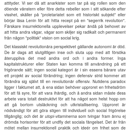
attityder. Vi ser då att anarkister som tar på sig rollen som den
döende vänstern eller före detta rebeller som i sitt sökande efter
visshet, skäller på "proletariatet som ett historiskt subjekt" eller
börjar läsa Lenin för att hitta recept på en "segerrik revolution".
Färskare insurrektionella upplevelser pekar ändå på behovet av
att hitta andra vägar, vägar som skiljer sig radikalt och permanent
från någon "politisk" vision om social krig.
Det klassiskt revolutionära perspektivet gällande autonomi är död.
De är dags att slutgiltligen inse och sluta upp med att försöka
återuppliva det med andra ord och i andra former. Inga
kapitalstrukturer eller Staten kan komma till användning på ett
frigörande sätt; ingen social kategori är i sin essens bärare utav
ett projekt av social förändring; ingen defensiv strid kommer att
förändra sig självt till en revolutionär offensiv. Nutidens paradox
ligger i faktumet att, å ena sidan behöver upproret en frihetsdröm
för att få syre, för att vara ihärdig, och å andra sidan måste dess
arbete vara totalt destruktivt för att ha något som helst hopp om
att gå bortom utsläckning och utkristallisering. Upproret är
nödvändigt för att göra stigen till individuell och social frigörelse
tillgänglig; och det är
utopi-vitaminerna
som tvingar fram ännu ej
drömda horisonter för att undfly det sociala fängelset. Det är från
mötet mellan insurrektionell praktik och ideér om frihet som de