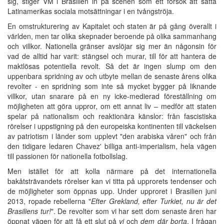
sig, stiger VM i Brasilien in på scenen som ett försök att sätta
Latinamerikas sociala motsättningar i en tvångströja.
En omstrukturering av Kapitalet och staten är på gång överallt i
världen, men tar olika skepnader beroende på olika sammanhang
och villkor. Nationella gränser avslöjar sig mer än någonsin för
vad de alltid har varit: stängsel och murar, till för att hantera de
maktlösas potentiella revolt. Så det är ingen slump om den
uppenbara spridning av och utbyte mellan de senaste årens olika
revolter - en spridning som inte så mycket bygger på liknande
villkor, utan snarare på en ny icke-medierad föreställning om
möjligheten att göra uppror, om ett annat liv – medför att staten
spelar på nationalism och reaktionära känslor: från fascistiska
rörelser i uppstigning på den europeiska kontinenten till väckelsen
av patriotism i länder som upplevt "den arabiska våren" och från
den tidigare ledaren Chavez' billiga anti-imperialism, hela vägen
till passionen för nationella fotbollslag.
Men istället för att kolla närmare på det internationella
bakåtsträvandets rörelser kan vi titta på upprorets tendenser och
de möjligheter som öppnas upp. Under upproret i Brasilien juni
2013, ropade rebellerna "
Efter Grekland, efter Turkiet, nu är det
Brasiliens tur!
". De revolter som vi har sett dom senaste åren har
öppnat vägen för att få ett slut på
vi
och
dem där borta
. I frågan