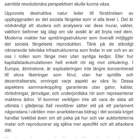
samtida revolutionära perspektiven
skulle kunna växa.
Upprorets destruktiva natur leder till förstörelsen av
uppbyggnaden av det sociala fängelse som vi alla lever i. Det är
nödvändigt att studera och analysera var dess murar, vakter,
vakttorn befinner sig
idag
om vår avsikt är att bryta ned dem.
Moderna makter har spridningsstrukturer som överallt möjliggör
det sociala fängelsets reproduktion. Tänk på de ständigt
närvarande tekniska infrastrukturerna som lindar in var och en av
oss i rollen som fånge men utan synliga kedjor. Eller hur
kapitalistackumulationen helt enkelt rör sig mot
cirkulering
. I
Europa, åtminstone, är exploateringen inte längre koncentrerad
till stora fästningar som förut, utan har spridits och
decentraliserats, omringat varje aspekt av våra liv. Dessa
aspekters sammankoppling garanteras utav gator, kablar,
rörledningar, järnvägar, och underjordiska rör som representerar
maktens ådror. Vi kommer verkligen inte att vara de sista att
utbrista i glädjerop ifall revoltörer sätter eld på ett parlament
någonstans i världen men anarkisternas bidrag i det sociala kriget
handlar tveklöst även om att peka på hur och var auktoriteterna
matar och reproducerar sig själva mer specifikt och att attackera
där.