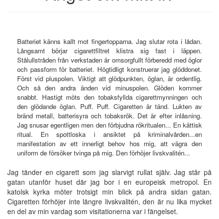
Batteriet känns kallt mot fingertopparna. Jag slutar rota i lådan.
Långsamt börjar cigarettfiltret klistra sig fast i läppen.
Stålullstråden från verkstaden är omsorgfullt förberedd med öglor
och passform för batteriet. Högtidligt konstruerar jag glöddonet.
Först vid pluspolen. Viktigt att glödpunkten, öglan, är ordentlig.
Och så den andra änden vid minuspolen. Glöden kommer
snabbt. Hastigt möts den tobaksfyllda cigarettmynningen och
den glödande öglan. Puff. Puff. Cigaretten är tänd. Lukten av
bränd metall, batterisyra och tobaksrök. Det är efter inlåsning.
Jag snusar egentligen men den förbjudna rökritualen... En kättisk
ritual. En spottloska i ansiktet på kriminalvården...en
manifestation av ett innerligt behov hos mig, att vägra den
uniform de försöker tvinga på mig. Den förhöjer livskvalitén...
Jag tänder en cigarett som jag slarvigt rullat själv. Jag står på
gatan utanför huset där jag bor i en europeisk metropol. En
katolsk kyrka möter trotsigt min blick på andra sidan gatan.
Cigaretten förhöjer inte längre livskvalitén, den är nu lika mycket
en del av min vardag som visitationerna var i fängelset.