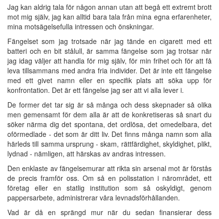
Jag kan aldrig tala för någon annan utan att begå ett extremt brott
mot mig själv, jag kan alltid bara tala från mina egna erfarenheter,
mina motsägelsefulla intressen och önskningar.
Fängelset som jag trotsade när jag tände en cigarett med ett
batteri och en bit stålull, är samma fängelse som jag trotsar när
jag idag väljer att handla för mig själv, för min frihet och för att få
leva tillsammans med andra fria individer. Det är inte ett fängelse
med ett givet namn eller en specifik plats att söka upp för
konfrontation. Det är ett fängelse jag ser att vi alla lever i.
De former det tar sig är så många och dess skepnader så olika
men gemensamt för dem alla är att de konkretiseras så snart du
söker närma dig det spontana, det ordlösa, det omedelbara, det
oförmedlade - det som är ditt liv. Det finns många namn som alla
härleds till samma ursprung - skam, rättfärdighet, skyldighet, plikt,
lydnad - nämligen, att härskas av andras intressen.
Den enklaste av fängelsemurar att rikta sin arsenal mot är förstås
de precis framför oss. Om så en polisstation i närområdet, ett
företag eller en statlig institution som så oskyldigt, genom
pappersarbete, administrerar våra levnadsförhållanden.
Vad är då en sprängd mur när du sedan finansierar dess