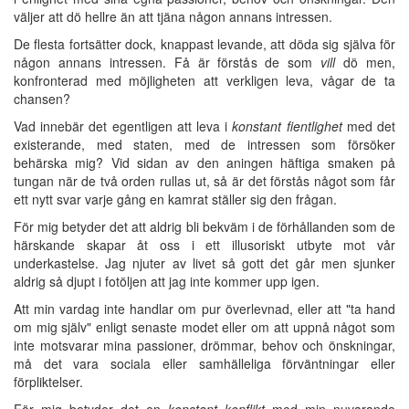
väljer att dö hellre än att tjäna någon annans intressen.
De flesta fortsätter dock, knappast levande, att döda sig själva för
någon annans intressen. Få är förstås de som
vill
dö men,
konfronterad med möjligheten att verkligen leva, vågar de ta
chansen?
Vad innebär det egentligen att leva i
konstant fientlighet
med det
existerande, med staten, med de intressen som försöker
behärska mig? Vid sidan av den aningen häftiga smaken på
tungan när de två orden rullas ut, så är det förstås något som får
ett nytt svar varje gång en kamrat ställer sig den frågan.
För mig betyder det att aldrig bli bekväm i de förhållanden som de
härskande skapar åt oss i ett illusoriskt utbyte mot vår
underkastelse. Jag njuter av livet så gott det går men sjunker
aldrig så djupt i fotöljen att jag inte kommer upp igen.
Att min vardag inte handlar om pur överlevnad, eller att "ta hand
om mig själv" enligt senaste modet eller om att uppnå något som
inte motsvarar mina passioner, drömmar, behov och önskningar,
må det vara sociala eller samhälleliga förväntningar eller
förpliktelser.
För mig betyder det en
konstant konflikt
med min nuvarande