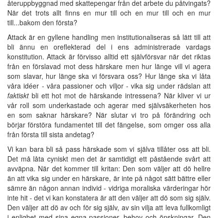
återuppbyggnad med skattepengar från det arbete du påtvingats?
När det trots allt finns en mur till och en mur till och en mur
till...bakom den första?
Attack är en gyllene handling men institutionaliseras så lätt till att
bli ännu en oreflekterad del i ens administrerade vardags
konstitution. Attack är förvisso alltid ett självförsvar när det riktas
från en förslavad mot dess härskare men hur länge vill vi agera
som slavar, hur länge ska vi försvara oss? Hur länge ska vi låta
våra idéer - våra passioner och viljor - vika sig under rädslan att
faktiskt
bli ett hot mot de härskande intressena? När kliver vi ur
vår roll som underkastade och agerar med självsäkerheten hos
en som saknar härskare? När slutar vi tro på förändring och
börjar förstöra fundamentet till det fängelse, som omger oss alla
från första till sista andetag?
Vi kan bara bli så pass härskade som vi själva tillåter oss att bli.
Det må låta cyniskt men det är samtidigt ett påstående svårt att
avväpna. När det kommer till kritan: Den som väljer att dö hellre
än att vika sig under en härskare, är inte på något sätt bättre eller
sämre än någon annan individ - vidriga moraliska värderingar hör
inte hit - det vi kan konstatera är att den väljer att dö som sig själv.
Den väljer att dö av och för sig själv, av sin vilja att leva fullkomligt
i enlighet med sina egna passioner, behov och önskningar. Den