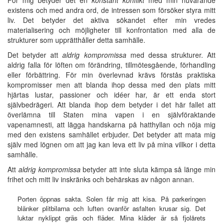
existens och med andra ord, de intressen som försöker styra mitt
liv. Det betyder det aktiva sökandet efter min vredes
materialisering och möjligheter till konfrontation med alla de
strukturer som upprätthåller detta samhälle.
Det betyder att
aldrig kompromissa
med dessa strukturer. Att
aldrig falla för löften om förändring, tillmötesgående, förhandling
eller förbättring. För min överlevnad krävs förstås praktiska
kompromisser men att blanda ihop dessa med den plats mitt
hjärtas lustar, passioner och idéer har, är ett enda stort
självbedrägeri. Att blanda ihop dem betyder i det här fallet att
överlämna till Staten mina vapen i en självföraktande
vapenamnesti, att lägga handskarna på hatthyllan och nöja mig
med den existens samhället erbjuder. Det betyder att mata mig
själv med lögnen om att jag kan leva ett liv på mina villkor i detta
samhälle.
Att
aldrig kompromissa
betyder att inte sluta kämpa så länge min
frihet och mitt liv inskränks och behärskas av någon annan.
Porten öppnas sakta. Solen får mig att kisa. På parkeringen
blänker plitbilarna och luften ovanför asfalten krusar sig. Det
luktar nyklippt gräs och fläder. Mina kläder är så fjolårets