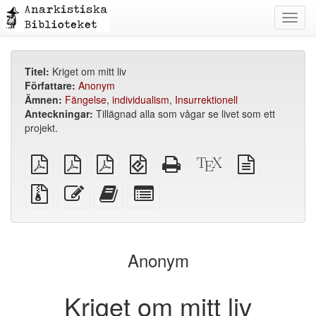
Toggl
navig
Titel:
Kriget om mitt liv
Författare:
Anonym
Ämnen:
Fängelse
,
individualism
,
Insurrektionell
Anteckningar:
Tillägnad alla som vågar se livet som ett
projekt.
plain
A4
Letter
EPUB
Fristående
XeLaTeX
plain
PDF
imposed
imposed
(för
HTML
källa
text
PDF
PDF
mobila
(utskriftsvänlig)
källa
Källfiler
Redigera
Lägg
Select
enheter)
med
denna
till
individual
bilagor
text
denna
parts
text
for
i
the
Anonym
bokskaparen
bookbuilder
Kriget om mitt liv