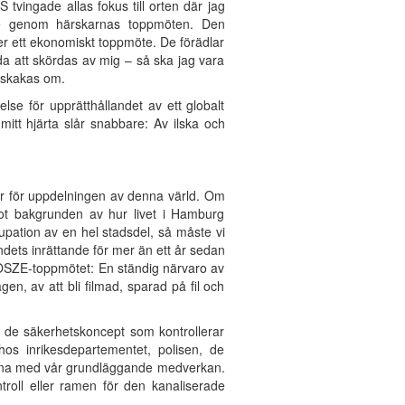
tvingade allas fokus till orten där jag
else genom härskarnas toppmöten. Den
r ett ekonomiskt toppmöte. De förädlar
a att skördas av mig – så ska jag vara
n skakas om.
lse för upprätthållandet av ett globalt
 mitt hjärta slår snabbare: Av ilska och
er för uppdelningen av denna värld. Om
t bakgrunden av hur livet i Hamburg
pation av en hel stadsdel, så måste vi
ndets inrättande för mer än ett år sedan
 OSZE-toppmötet: En ständig närvaro av
gen, av att bli filmad, sparad på fil och
för de säkerhetskoncept som kontrollerar
hos inrikesdepartementet, polisen, de
räkna med vår grundläggande medverkan.
roll eller ramen för den kanaliserade