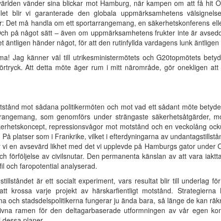
ärlden vänder sina blickar mot Hamburg, när kampen om att få hit OS 
stället blir vi garanterade den globala uppmärksamhetens välsign
r: Det må handla om ett sportarrangemang, en säkerhetskonferens elle
ch på något sätt – även om uppmärksamhetens frukter inte är avsedd
t det äntligen händer något, för att den rutinfyllda vardagens lunk äntlige
ma! Jag känner väl till utrikesministermötets och G20topmötets betyde
 förtryck. Att detta möte äger rum i mitt närområde, gör onekligen att
 motstånd mot sådana politikermöten och mot vad ett sådant möte betyd
rrangemang, som genomförs under strängaste säkerhetsåtgärder, mo
kerhetskoncept, repressionsvågor mot motstånd och en veckolång ocku
 På platser som i Frankrike, vilket i efterdyningarna av undantagstillstå
er vi en avsevärd likhet med det vi upplevde på Hamburgs gator under
och förföljelse av civilsnutar. Den permanenta känslan av att vara iaktta
ofil och faropotential analyserad.
llståndet är ett socialt experiment, vars resultat blir till underlag 
t krossa varje projekt av härskarfientligt motstånd. Strategierna 
rna och stadsdelspolitikerna fungerar ju ända bara, så länge de kan 
givna ramen för den deltagarbaserade utformningen av vår egen kont
i dessa planer.