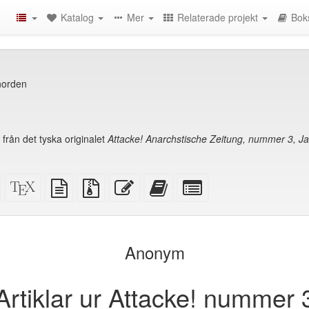
Katalog
Mer
Relaterade projekt
Bok
 norden
 från det tyska originalet
Attacke! Anarchstische Zeitung, nummer 3, 
Fristående
XeLaTeX
plain
Källfiler
Redigera
Lägg
Select
HTML
källa
text
med
denna
till
individual
(utskriftsvänlig)
källa
bilagor
text
denna
parts
)
text
for
i
the
Anonym
bokskaparen
bookbuilder
Artiklar ur Attacke! nummer 