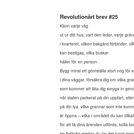
Revolutionärt brev #25
Känn varje väg
ut ur ditt hus, vart den leder, varje grän
i kvarteret, vilken bakgård förbinder, vi
kan bestigas, vilka buskar
håller för en person.
Bygg minst ett gömställe stort nog för 
i dina väggar, försäkra dig om vilka gr
som kommer att låta dig smyga in gen
när staten parkerat på din uppfart, ell
på din lya, vilka grannar som inte komm
är öppna – vilka i området du kan tillkal
för att få dina ärenden utförda, kolla kv
en flyktväg medan du tar det lugnt ino