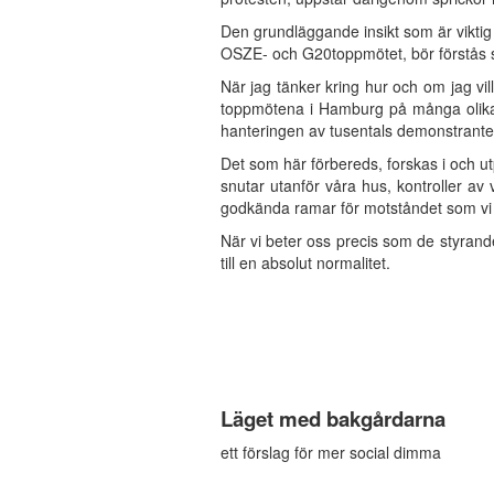
Den grundläggande insikt som är viktig f
OSZE- och G20toppmötet, bör förstås so
När jag tänker kring hur och om jag vi
toppmötena i Hamburg på många olika sä
hanteringen av tusentals demonstrant
Det som här förbereds, forskas i och utp
snutar utanför våra hus, kontroller av
godkända ramar för motståndet som vi d
När vi beter oss precis som de styrandes
till en absolut normalitet.
Läget med bakgårdarna
ett förslag för mer social dimma