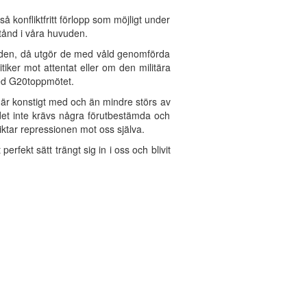
å konfliktfritt förlopp som möjligt under
tånd i våra huvuden.
ör den, då utgör de med våld genomförda
iker mot attentat eller om den militära
ed G20toppmötet.
et är konstigt med och än mindre störs av
 det inte krävs några förutbestämda och
ktar repressionen mot oss själva.
rfekt sätt trängt sig in i oss och blivit