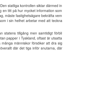
 Den statliga kontrollen siktar därmed in
ig en titt på hur mycket information som
 lag, måste fastighetsägare bekräfta vem
 som i sin helhet arbetar med att teckna
an statens tillgång men samtidigt förbli
tan papper i Tyskland, oftast är utsatta
 så många människor försöker att dra sig
verallt där det tigs inför snutarna, där