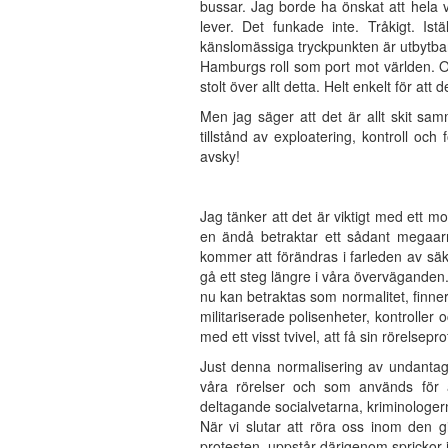
bussar. Jag borde ha önskat att hela v
lever. Det funkade inte. Tråkigt. I
känslomässiga tryckpunkten är utbytba
Hamburgs roll som port mot världen. O
stolt över allt detta. Helt enkelt för at
Men jag säger att det är allt skit sam
tillstånd av exploatering, kontroll och
avsky!
Jag tänker att det är viktigt med ett
en ändå betraktar ett sådant megaa
kommer att förändras i farleden av sä
gå ett steg längre i våra överväganden.
nu kan betraktas som normalitet, finn
militariserade polisenheter, kontroller 
med ett visst tvivel, att få sin rörelsepr
Just denna normalisering av undantagsti
våra rörelser och som används för at
deltagande socialvetarna, kriminologe
När vi slutar att röra oss inom den 
protesten, uppstår därigenom sprickor 