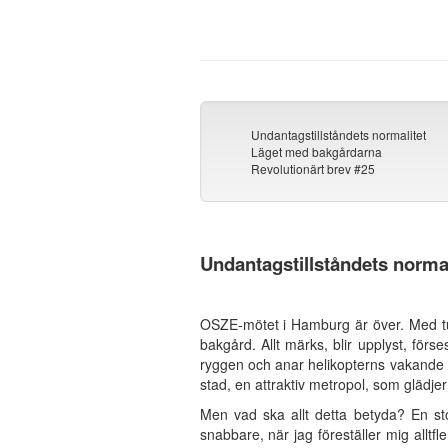
Undantagstillståndets normalitet
Läget med bakgårdarna
Revolutionärt brev #25
Undantagstillståndets normal
OSZE-mötet i Hamburg är över. Med tus
bakgård. Allt märks, blir upplyst, för
ryggen och anar helikopterns vakande ö
stad, en attraktiv metropol, som glädj
Men vad ska allt detta betyda? En stor
snabbare, när jag föreställer mig alltf