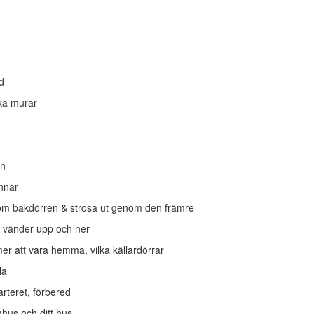
d
lka murar
en
annar
om bakdörren & strosa ut genom den främre
er vänder upp och ner
er att vara hemma, vilka källardörrar
la
arteret, förbered
mhus och ditt hus