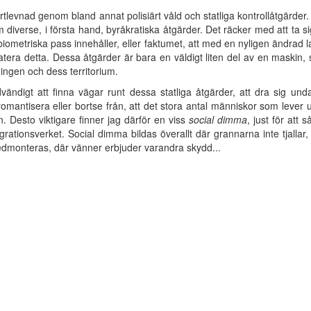
ortlevnad genom bland annat polisiärt våld och statliga kontrollåtgärder.
 diverse, i första hand, byråkratiska åtgärder. Det räcker med att ta s
biometriska pass innehåller, eller faktumet, att med en nyligen ändrad
tatera detta. Dessa åtgärder är bara en väldigt liten del av en maskin,
ningen och dess territorium.
dvändigt att finna vägar runt dessa statliga åtgärder, att dra sig und
 romantisera eller bortse från, att det stora antal människor som lever u
n. Desto viktigare finner jag därför en viss
social dimma
, just för att
ationsverket. Social dimma bildas överallt där grannarna inte tjallar, ö
dmonteras, där vänner erbjuder varandra skydd...