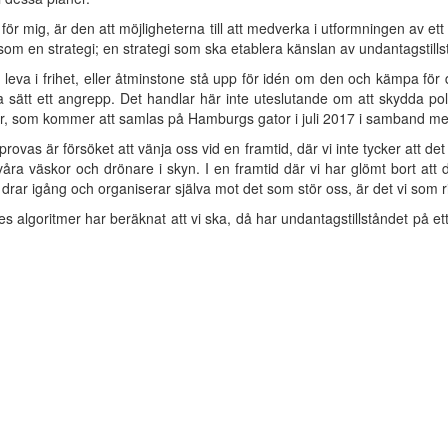
ör mig, är den att möjligheterna till att medverka i utformningen av ett s
m en strategi; en strategi som ska etablera känslan av undantagstills
ll leva i frihet, eller åtminstone stå upp för idén om den och kämpa f
tt ett angrepp. Det handlar här inte uteslutande om att skydda polit
er, som kommer att samlas på Hamburgs gator i juli 2017 i samband m
rovas är försöket att vänja oss vid en framtid, där vi inte tycker att d
 våra väskor och drönare i skyn. I en framtid där vi har glömt bort att
rar igång och organiserar själva mot det som stör oss, är det vi som ri
 algoritmer har beräknat att vi ska, då har undantagstillståndet på ett pe