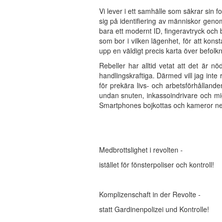
Vi lever i ett samhälle som säkrar sin f
sig på identifiering av människor genom
bara ett modernt ID, fingeravtryck och 
som bor i vilken lägenhet, för att kons
upp en väldigt precis karta över befolk
Rebeller har alltid vetat att det är nö
handlingskraftiga. Därmed vill jag inte
för prekära livs- och arbetsförhållande
undan snuten, inkassoindrivare och migr
Smartphones bojkottas och kameror ne
Medbrottslighet i revolten -
istället för fönsterpoliser och kontroll!
Komplizenschaft in der Revolte -
statt Gardinenpolizei und Kontrolle!