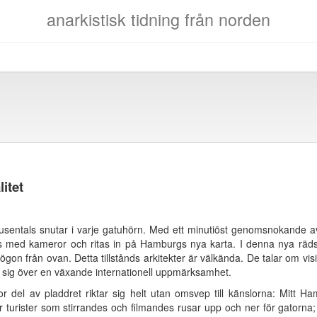
anarkistisk tidning från norden
itet
entals snutar i varje gatuhörn. Med ett minutiöst genomsnokande av v
ses med kameror och ritas in på Hamburgs nya karta. I denna nya rädslan
gon från ovan. Detta tillstånds arkitekter är välkända. De talar om vi
er sig över en växande internationell uppmärksamhet.
 del av pladdret riktar sig helt utan omsvep till känslorna: Mitt Ham
ler turister som stirrandes och filmandes rusar upp och ner för gatorna; 