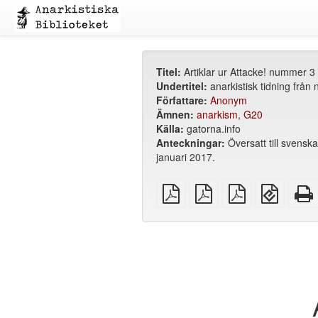
Titel:
Artiklar ur Attacke! nummer 3
Undertitel:
anarkistisk tidning från
Författare:
Anonym
Ämnen:
anarkism
,
G20
Källa:
gatorna.info
Anteckningar:
Översatt till svenska
januari 2017.
plain
A4
Letter
EPUB
PDF
imposed
imposed
(för
PDF
PDF
mobila
enheter