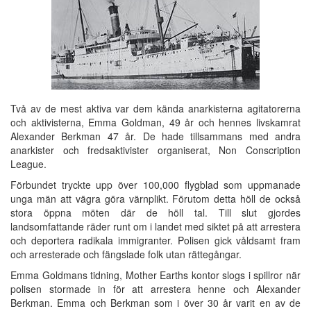
Två av de mest aktiva var dem kända anarkisterna agitatorerna
och aktivisterna, Emma Goldman, 49 år och hennes livskamrat
Alexander Berkman 47 år. De hade tillsammans med andra
anarkister och fredsaktivister organiserat, Non Conscription
League.
Förbundet tryckte upp över 100,000 flygblad som uppmanade
unga män att vägra göra värnplikt. Förutom detta höll de också
stora öppna möten där de höll tal. Till slut gjordes
landsomfattande räder runt om i landet med siktet på att arrestera
och deportera radikala immigranter. Polisen gick våldsamt fram
och arresterade och fängslade folk utan rättegångar.
Emma Goldmans tidning, Mother Earths kontor slogs i spillror när
polisen stormade in för att arrestera henne och Alexander
Berkman. Emma och Berkman som i över 30 år varit en av de