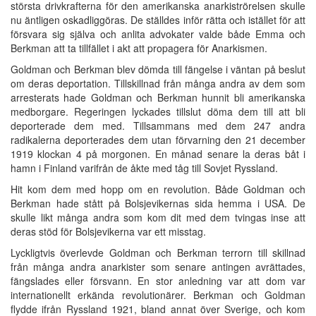
största drivkrafterna för den amerikanska anarkiströrelsen skulle
nu äntligen oskadliggöras. De ställdes inför rätta och istället för att
försvara sig själva och anlita advokater valde både Emma och
Berkman att ta tillfället i akt att propagera för Anarkismen.
Goldman och Berkman blev dömda till fängelse i väntan på beslut
om deras deportation. Tillskillnad från många andra av dem som
arresterats hade Goldman och Berkman hunnit bli amerikanska
medborgare. Regeringen lyckades tillslut döma dem till att bli
deporterade dem med. Tillsammans med dem 247 andra
radikalerna deporterades dem utan förvarning den 21 december
1919 klockan 4 på morgonen. En månad senare la deras båt i
hamn i Finland varifrån de åkte med tåg till Sovjet Ryssland.
Hit kom dem med hopp om en revolution. Både Goldman och
Berkman hade stått på Bolsjevikernas sida hemma i USA. De
skulle likt många andra som kom dit med dem tvingas inse att
deras stöd för Bolsjevikerna var ett misstag.
Lyckligtvis överlevde Goldman och Berkman terrorn till skillnad
från många andra anarkister som senare antingen avrättades,
fängslades eller försvann. En stor anledning var att dom var
internationellt erkända revolutionärer. Berkman och Goldman
flydde ifrån Ryssland 1921, bland annat över Sverige, och kom