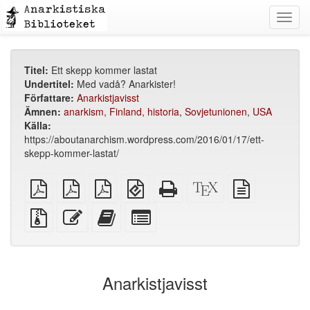
Toggl
navig
Titel:
Ett skepp kommer lastat
Undertitel:
Med vadå? Anarkister!
Författare:
Anarkistjavisst
Ämnen:
anarkism
,
Finland
,
historia
,
Sovjetunionen
,
USA
Källa:
https://aboutanarchism.wordpress.com/2016/01/17/ett-
skepp-kommer-lastat/
plain
A4
Letter
EPUB
Fristående
XeLaTeX
plain
PDF
imposed
imposed
(för
HTML
källa
text
PDF
PDF
mobila
(utskriftsvänlig)
källa
Källfiler
Redigera
Lägg
Select
enheter)
med
denna
till
individual
bilagor
text
denna
parts
text
for
i
the
Anarkistjavisst
bokskaparen
bookbuilder