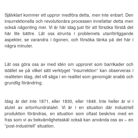
Självklart kommer ett uppror medföra detta, men inte enbart. Den
insurrektionella och revolutionära processen innefattar detta men
också någonting mer. Vi är här idag just för att försöka förstå det
här lite bättre. Låt oss strunta i problemets utanförliggande
aspekter, se varandra i ögonen, och försöka tänka på det här i
några minuter.
Låt oss göra oss av med idén om upproret som barrikader och
istället se på vilket sätt verktyget ”insurrektion” kan observeras i
realiteten idag, det vill säga i en realitet som genomgår snabb och
grundlig förändring.
Idag är det inte 1871, eller 1830, eller 1848. Inte heller är vi i
slutet av artonhundratalet. Vi är i en situation där industriell
produktion förändras, en situation som oftast beskrivs med en
fras som vi av bekvämlighetsskäl också kan använda oss av – en
”post-industriell” situation.