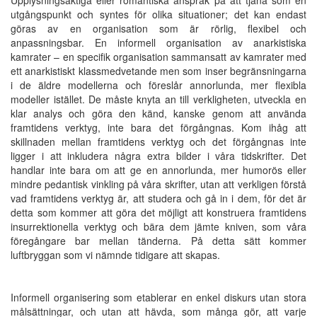
utgångspunkt och syntes för olika situationer; det kan endast
göras av en organisation som är rörlig, flexibel och
anpassningsbar. En informell organisation av anarkistiska
kamrater – en specifik organisation sammansatt av kamrater med
ett anarkistiskt klassmedvetande men som inser begränsningarna
i de äldre modellerna och föreslår annorlunda, mer flexibla
modeller istället. De måste knyta an till verkligheten, utveckla en
klar analys och göra den känd, kanske genom att använda
framtidens verktyg, inte bara det förgångnas. Kom ihåg att
skillnaden mellan framtidens verktyg och det förgångnas inte
ligger i att inkludera några extra bilder i våra tidskrifter. Det
handlar inte bara om att ge en annorlunda, mer humorös eller
mindre pedantisk vinkling på våra skrifter, utan att verkligen förstå
vad framtidens verktyg är, att studera och gå in i dem, för det är
detta som kommer att göra det möjligt att konstruera framtidens
insurrektionella verktyg och bära dem jämte kniven, som våra
föregångare bar mellan tänderna. På detta sätt kommer
luftbryggan som vi nämnde tidigare att skapas.
Informell organisering som etablerar en enkel diskurs utan stora
målsättningar, och utan att hävda, som många gör, att varje