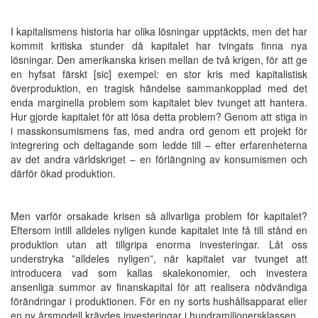
I kapitalismens historia har olika lösningar upptäckts, men det har
kommit kritiska stunder då kapitalet har tvingats finna nya
lösningar. Den amerikanska krisen mellan de två krigen, för att ge
en hyfsat färskt [sic] exempel: en stor kris med kapitalistisk
överproduktion, en tragisk händelse sammankopplad med det
enda marginella problem som kapitalet blev tvunget att hantera.
Hur gjorde kapitalet för att lösa detta problem? Genom att stiga in
i masskonsumismens fas, med andra ord genom ett projekt för
integrering och deltagande som ledde till – efter erfarenheterna
av det andra världskriget – en förlängning av konsumismen och
därför ökad produktion.
Men varför orsakade krisen så allvarliga problem för kapitalet?
Eftersom intill alldeles nyligen kunde kapitalet inte få till stånd en
produktion utan att tillgripa enorma investeringar. Låt oss
understryka ”alldeles nyligen”, när kapitalet var tvunget att
introducera vad som kallas skalekonomier, och investera
ansenliga summor av finanskapital för att realisera nödvändiga
förändringar i produktionen. För en ny sorts hushållsapparat eller
en ny årsmodell krävdes investeringar i hundramiljonersklassen.