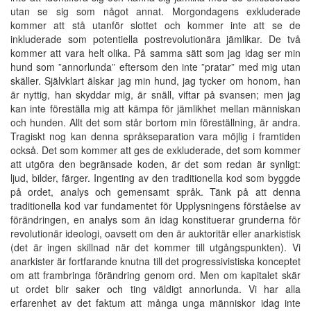
utan se sig som något annat. Morgondagens exkluderade
kommer att stå utanför slottet och kommer inte att se de
inkluderade som potentiella postrevolutionära jämlikar. De två
kommer att vara helt olika. På samma sätt som jag idag ser min
hund som ”annorlunda” eftersom den inte ”pratar” med mig utan
skäller. Självklart älskar jag min hund, jag tycker om honom, han
är nyttig, han skyddar mig, är snäll, viftar på svansen; men jag
kan inte föreställa mig att kämpa för jämlikhet mellan människan
och hunden. Allt det som står bortom min föreställning, är andra.
Tragiskt nog kan denna språkseparation vara möjlig i framtiden
också. Det som kommer att ges de exkluderade, det som kommer
att utgöra den begränsade koden, är det som redan är synligt:
ljud, bilder, färger. Ingenting av den traditionella kod som byggde
på ordet, analys och gemensamt språk. Tänk på att denna
traditionella kod var fundamentet för Upplysningens förståelse av
förändringen, en analys som än idag konstituerar grunderna för
revolutionär ideologi, oavsett om den är auktoritär eller anarkistisk
(det är ingen skillnad när det kommer till utgångspunkten). Vi
anarkister är fortfarande knutna till det progressivistiska konceptet
om att frambringa förändring genom ord. Men om kapitalet skär
ut ordet blir saker och ting väldigt annorlunda. Vi har alla
erfarenhet av det faktum att många unga människor idag inte