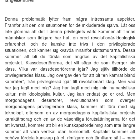
Denna problematik lyfter fram några intressanta aspekter.
Framför allt den om situationen för de inkluderade själva. Låt oss
inte glömma att det i denna privilegiets värld kommer att finnas
människor som tidigare har haft en bred revolutionär-ideologisk
erfarenhet, och de kanske inte trivs i den privilegierade
situationen, och känner sig kvävda innanför slottsmurarna. Dessa
kommer att bli de första som angrips av det kapitalistiska
projektet. Klassdesertörerna, det vill säga de som överger sin
klass. Vilka var klassdesertörerna igår? Jag själv tillhörde de
privilegierades klass. Jag övergav den för att bli ”en kamrat bland
kamrater”, från privilegierad igår till revolutionärt idag. Men vad
har jag tagit med mig? Jag har tagit med mig min humanistiska
kultur, min ideologiska kultur. Jag kan endast ge er ord. Men
morgondagens desertörer, revolutionären som överger
morgondagens privilegierade klass, kommer att föra med sig
teknologi, eftersom en av morgondagens kapitalistiska projekts
karaktärsdrag och en av de väsentliga förutsättningarna för det
att kvarstå, kommer att bli en kunskapsfördelning som inte längre
kommer att vara vertikal utan horisontell. Kapitalet kommer att
behöva fördela kunskap på ett rimligare och jämlikare sätt – men