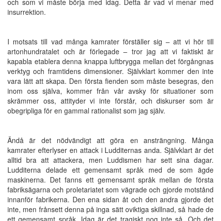
och som vi måste börja med idag. Detta är vad vi menar med
insurrektion.
I motsats till vad många kamrater förställer sig – att vi hör till
artonhundratalet och är förlegade – tror jag att vi faktiskt är
kapabla etablera denna knappa luftbrygga mellan det förgångnas
verktyg och framtidens dimensioner. Självklart kommer den inte
vara lätt att skapa. Den första fienden som måste besegras, den
inom oss själva, kommer från vår avsky för situationer som
skrämmer oss, attityder vi inte förstår, och diskurser som är
obegripliga för en gammal rationalist som jag själv.
Ändå är det nödvändigt att göra en ansträngning. Många
kamrater efterlyser en attack i Ludditernas anda. Självklart är det
alltid bra att attackera, men Luddismen har sett sina dagar.
Ludditerna delade ett gemensamt språk med de som ägde
maskinerna. Det fanns ett gemensamt språk mellan de första
fabriksägarna och proletariatet som vägrade och gjorde motstånd
innanför fabrikerna. Den ena sidan åt och den andra gjorde det
inte, men frånsett denna på inga sätt oviktiga skillnad, så hade de
ett gemensamt språk. Idag är det tragiskt nog inte så. Och det