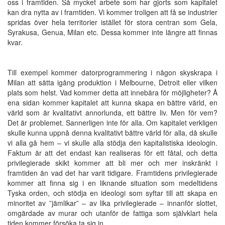
oss i framtiden. Så mycket arbete som har gjorts som kapitalet
kan dra nytta av i framtiden. Vi kommer troligen att få se industrier
spridas över hela territorier istället för stora centran som Gela,
Syrakusa, Genua, Milan etc. Dessa kommer inte längre att finnas
kvar.
Till exempel kommer datorprogrammering i någon skyskrapa i
Milan att sätta igång produktion i Melbourne, Detroit eller vilken
plats som helst. Vad kommer detta att innebära för möjligheter? Å
ena sidan kommer kapitalet att kunna skapa en bättre värld, en
värld som är kvalitativt annorlunda, ett bättre liv. Men för vem?
Det är problemet. Sannerligen inte för alla. Om kapitalet verkligen
skulle kunna uppnå denna kvalitativt bättre värld för alla, då skulle
vi alla gå hem – vi skulle alla stödja den kapitalistiska ideologin.
Faktum är att det endast kan realiseras för ett fåtal, och detta
privilegierade skikt kommer att bli mer och mer inskränkt i
framtiden än vad det har varit tidigare. Framtidens privilegierade
kommer att finna sig i en liknande situation som medeltidens
Tyska orden, och stödja en ideologi som syftar till att skapa en
minoritet av ”jämlikar” – av lika privilegierade – innanför slottet,
omgärdade av murar och utanför de fattiga som självklart hela
tiden kommer försöka ta sig in.