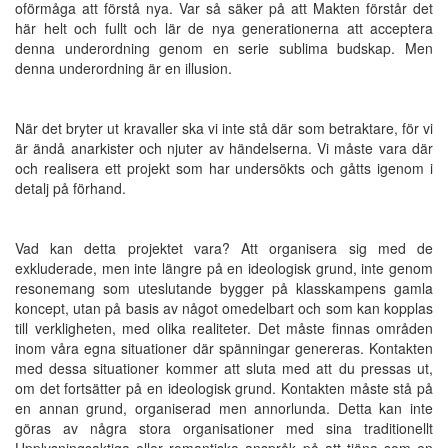
oförmåga att förstå nya. Var så säker på att Makten förstår det
här helt och fullt och lär de nya generationerna att acceptera
denna underordning genom en serie sublima budskap. Men
denna underordning är en illusion.
När det bryter ut kravaller ska vi inte stå där som betraktare, för vi
är ändå anarkister och njuter av händelserna. Vi måste vara där
och realisera ett projekt som har undersökts och gåtts igenom i
detalj på förhand.
Vad kan detta projektet vara? Att organisera sig med de
exkluderade, men inte längre på en ideologisk grund, inte genom
resonemang som uteslutande bygger på klasskampens gamla
koncept, utan på basis av något omedelbart och som kan kopplas
till verkligheten, med olika realiteter. Det måste finnas områden
inom våra egna situationer där spänningar genereras. Kontakten
med dessa situationer kommer att sluta med att du pressas ut,
om det fortsätter på en ideologisk grund. Kontakten måste stå på
en annan grund, organiserad men annorlunda. Detta kan inte
göras av några stora organisationer med sina traditionellt
Upplysningsaktiga eller romantiska anspråk på att tjäna som en