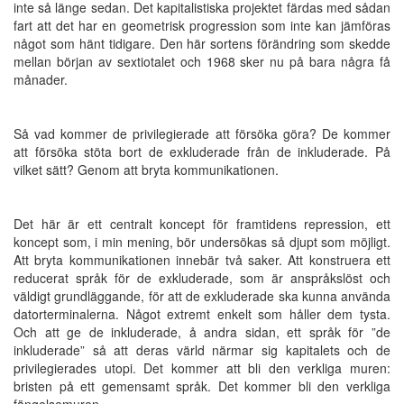
inte så länge sedan. Det kapitalistiska projektet färdas med sådan
fart att det har en geometrisk progression som inte kan jämföras
något som hänt tidigare. Den här sortens förändring som skedde
mellan början av sextiotalet och 1968 sker nu på bara några få
månader.
Så vad kommer de privilegierade att försöka göra? De kommer
att försöka stöta bort de exkluderade från de inkluderade. På
vilket sätt? Genom att bryta kommunikationen.
Det här är ett centralt koncept för framtidens repression, ett
koncept som, i min mening, bör undersökas så djupt som möjligt.
Att bryta kommunikationen innebär två saker. Att konstruera ett
reducerat språk för de exkluderade, som är anspråkslöst och
väldigt grundläggande, för att de exkluderade ska kunna använda
datorterminalerna. Något extremt enkelt som håller dem tysta.
Och att ge de inkluderade, å andra sidan, ett språk för ”de
inkluderade” så att deras värld närmar sig kapitalets och de
privilegierades utopi. Det kommer att bli den verkliga muren:
bristen på ett gemensamt språk. Det kommer bli den verkliga
fängelsemuren.