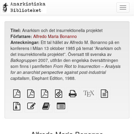
Toggl
navig
Titel:
Anarkism och det insurrektionella projektet
Författare:
Alfredo Maria Bonanno
Anteckningar:
Ett tal hållet av Alfredo M. Bonanno på en
konferens i Milan 13 oktober 1985 på temat ”Anarkism och
det insurrektionella projektet”. Översatt till svenska av
Batkogruppen
2007, utifrån den engelska översättningen
som finns i pamfletten
From Riot to Insurrection – Analysis
for an anarchist perspective against post-industrial
capitalism
, Elephant Edition, 1988.
plain
A4
Letter
EPUB
Fristående
XeLaTeX
plain
PDF
imposed
imposed
(för
HTML
källa
text
PDF
PDF
mobila
(utskriftsvänlig)
källa
Källfiler
Redigera
Lägg
Select
enheter)
med
denna
till
individual
bilagor
text
denna
parts
text
for
i
the
bokskaparen
bookbuilder