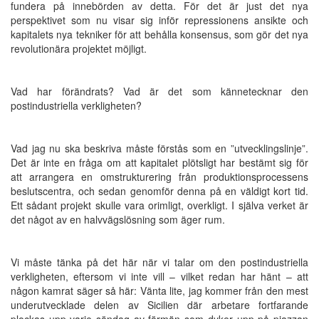
fundera på innebörden av detta. För det är just det nya
perspektivet som nu visar sig inför repressionens ansikte och
kapitalets nya tekniker för att behålla konsensus, som gör det nya
revolutionära projektet möjligt.
Vad har förändrats? Vad är det som kännetecknar den
postindustriella verkligheten?
Vad jag nu ska beskriva måste förstås som en ”utvecklingslinje”.
Det är inte en fråga om att kapitalet plötsligt har bestämt sig för
att arrangera en omstrukturering från produktionsprocessens
beslutscentra, och sedan genomför denna på en väldigt kort tid.
Ett sådant projekt skulle vara orimligt, overkligt. I själva verket är
det något av en halvvägslösning som äger rum.
Vi måste tänka på det här när vi talar om den postindustriella
verkligheten, eftersom vi inte vill – vilket redan har hänt – att
någon kamrat säger så här: Vänta lite, jag kommer från den mest
underutvecklade delen av Sicilien där arbetare fortfarande
plockas upp varje söndag av förmän som dyker upp på piazzan