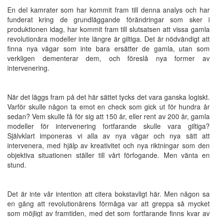
En del kamrater som har kommit fram till denna analys och har
funderat kring de grundläggande förändringar som sker i
produktionen idag, har kommit fram till slutsatsen att vissa gamla
revolutionära modeller inte längre är giltiga. Det är nödvändigt att
finna nya vägar som inte bara ersätter de gamla, utan som
verkligen dementerar dem, och föreslå nya former av
intervenering.
När det läggs fram på det här sättet tycks det vara ganska logiskt.
Varför skulle någon ta emot en check som gick ut för hundra år
sedan? Vem skulle få för sig att 150 år, eller rent av 200 år, gamla
modeller för intervenering fortfarande skulle vara giltiga?
Självklart imponeras vi alla av nya vägar och nya sätt att
intervenera, med hjälp av kreativitet och nya riktningar som den
objektiva situationen ställer till vårt förfogande. Men vänta en
stund.
Det är inte vår intention att citera bokstavligt här. Men någon sa
en gång att revolutionärens förmåga var att greppa så mycket
som möjligt av framtiden, med det som fortfarande finns kvar av