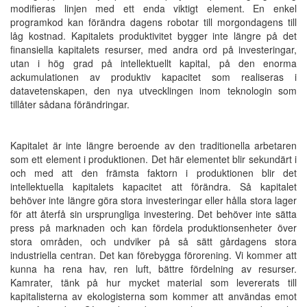
modifieras linjen med ett enda viktigt element. En enkel
programkod kan förändra dagens robotar till morgondagens till
låg kostnad. Kapitalets produktivitet bygger inte längre på det
finansiella kapitalets resurser, med andra ord på investeringar,
utan i hög grad på intellektuellt kapital, på den enorma
ackumulationen av produktiv kapacitet som realiseras i
datavetenskapen, den nya utvecklingen inom teknologin som
tillåter sådana förändringar.
Kapitalet är inte längre beroende av den traditionella arbetaren
som ett element i produktionen. Det här elementet blir sekundärt i
och med att den främsta faktorn i produktionen blir det
intellektuella kapitalets kapacitet att förändra. Så kapitalet
behöver inte längre göra stora investeringar eller hålla stora lager
för att återfå sin ursprungliga investering. Det behöver inte sätta
press på marknaden och kan fördela produktionsenheter över
stora områden, och undviker på så sätt gårdagens stora
industriella centran. Det kan förebygga förorening. Vi kommer att
kunna ha rena hav, ren luft, bättre fördelning av resurser.
Kamrater, tänk på hur mycket material som levererats till
kapitalisterna av ekologisterna som kommer att användas emot