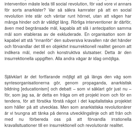
intervention måste leda till social revolution, för vad vore vi annars
för sorts anarkister? Var så säkra kamrater på att en social
revolution inte står och väntar runt hörnet, utan att vägen har
många hinder och är väldigt lång. Rörliga interventioner är därför,
även med begränsade mål, kapabla att slå i antecipation samma
mål som etableras av de exkluderade. En organisation som är
kapabel att stå ”innanför” den subversiva kravallen när det händer
och förvandlar det till en objektivt insurrektionell realitet genom att
indikera mål, medel och konstruktiva slutsatser. Detta är den
insurrektionella uppgiften. Alla andra vägar är idag omöjliga.
Självklart är det fortfarande möjligt att gå längs den väg som
syntesorganisationerna gör, genom propaganda, anarkistisk
bildning [educationism] och debatt – som vi såklart gör just nu –
för, som jag sa, är detta en fråga om ett projekt inom och för en
tendens, för att försöka förstå något i det kapitalistiska projektet
som håller på att utvecklas. Men som anarkistiska revolutionärer
är vi tvungna att tänka på denna utvecklingslinje och att från och
med nu förbereda oss på att förvandla irrationella
kravallsituationer till en insurrektionell och revolutionär realitet.