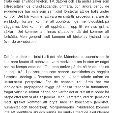
tillåta dem använda telefon, TV, datorer och alla andra saker som
tillfredsställer de grundläggande, primära, och andra behov de
exkluderade har och som samtidigt försäkrar att de hålls under
kontroll. Det här kommer att vara en smärtfri procedur snarare än
en blodig. Tortyren kommer att upphöra. Inget mer blodstänk på
väggarna. Det kommer att upphöra – upp till en viss gräns,
såklart. Det kommer att finnas situationer då det kommer att
fortsätta. Men generellt sett kommer ett täcke av tystnad falla
över de exkluderade.
Det finns dock en brist i allt det här. Människans upproriskhet är
inte bara knutet till behov, att vara medveten om bristen av något
och att kämpa emot det. Om man tänker på det så är det här ett
koncept från Upplysningen som senare utvecklades av engelsk
filosofisk ideologi – Bentham och co. – som talade utifrån ett
utilitaristiskt perspektiv. För de senaste 150 åren har vår
ideologiska propaganda byggt på dessa rationella fundament,
frågar varför vi saknar något, och varför det är rätt att vi borde ha
något eftersom vi alla är jämlika. Men, kamrater, vad de jämsides
med språket kommer att bryta med är koncepten jämlikhet,
humanitet och broderskap. Morgondagens inkluderade kommer
inte att identifiera sig och känna sig jämlika med de exkluderade