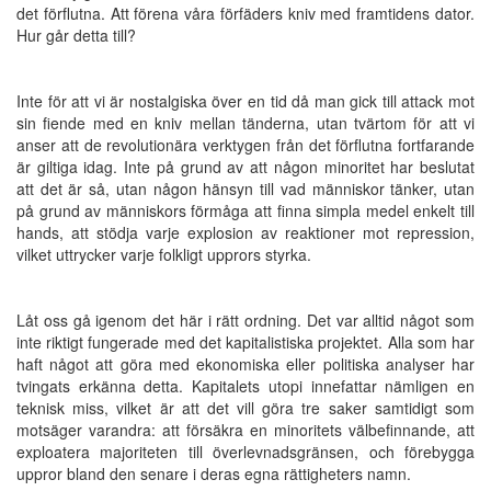
det förflutna. Att förena våra förfäders kniv med framtidens dator.
Hur går detta till?
Inte för att vi är nostalgiska över en tid då man gick till attack mot
sin fiende med en kniv mellan tänderna, utan tvärtom för att vi
anser att de revolutionära verktygen från det förflutna fortfarande
är giltiga idag. Inte på grund av att någon minoritet har beslutat
att det är så, utan någon hänsyn till vad människor tänker, utan
på grund av människors förmåga att finna simpla medel enkelt till
hands, att stödja varje explosion av reaktioner mot repression,
vilket uttrycker varje folkligt upprors styrka.
Låt oss gå igenom det här i rätt ordning. Det var alltid något som
inte riktigt fungerade med det kapitalistiska projektet. Alla som har
haft något att göra med ekonomiska eller politiska analyser har
tvingats erkänna detta. Kapitalets utopi innefattar nämligen en
teknisk miss, vilket är att det vill göra tre saker samtidigt som
motsäger varandra: att försäkra en minoritets välbefinnande, att
exploatera majoriteten till överlevnadsgränsen, och förebygga
uppror bland den senare i deras egna rättigheters namn.