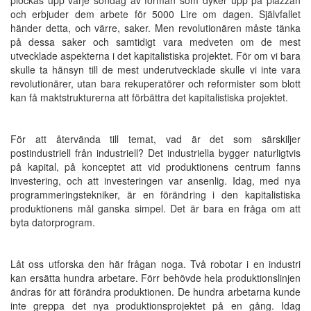
och erbjuder dem arbete för 5000 Lire om dagen. Självfallet
händer detta, och värre, saker. Men revolutionären måste tänka
på dessa saker och samtidigt vara medveten om de mest
utvecklade aspekterna i det kapitalistiska projektet. För om vi bara
skulle ta hänsyn till de mest underutvecklade skulle vi inte vara
revolutionärer, utan bara rekuperatörer och reformister som blott
kan få maktstrukturerna att förbättra det kapitalistiska projektet.
För att återvända till temat, vad är det som särskiljer
postindustriell från industriell? Det industriella bygger naturligtvis
på kapital, på konceptet att vid produktionens centrum fanns
investering, och att investeringen var ansenlig. Idag, med nya
programmeringstekniker, är en förändring i den kapitalistiska
produktionens mål ganska simpel. Det är bara en fråga om att
byta datorprogram.
Låt oss utforska den här frågan noga. Två robotar i en industri
kan ersätta hundra arbetare. Förr behövde hela produktionslinjen
ändras för att förändra produktionen. De hundra arbetarna kunde
inte greppa det nya produktionsprojektet på en gång. Idag