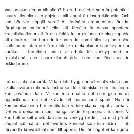
Vad orsakar denna situation? En rad realiteter som är potentiellt
insurrektionella eller objektivt allt annat än insurrektionella. Och
vad bör vår uppgift vara? Att fortsätta argumentera för det
förgångnas metoder? Eller att försöka få dessa spontana
kravallsituationer att få en effektiv insurrektionell riktning kapabla
att attackera inte bara de inkluderade, som håller sig inom sina
slottsmurar, utan också de faktiska mekanismer som bryter ner
språket. I framtiden måste vi arbeta för verktyg med en
revolutionär och insurrektionell ådra som kan läsas av de
exkluderade.
Låt oss tala klarspråk. Vi kan inte bygga en alternativ skola som
skulle leverera rationella instrument för människor som inte längre
kan använda dem. Vi kan inte ersätta det som gjordes av
oppositionen när det krävde ett gemensamt språk. Nu när
kommunikationen har brutits kan vi inte skapa något alternativ.
Det vore detsamma som många av det förgångnas illusioner. Vi
kan helt enkelt använda samma verktyg (bilder, ljud etc.) på ett
sådant sätt så att det överförs koncept som kan bidra till att
förvandla kravallsituationer till uppror. Det är något vi kan göra,