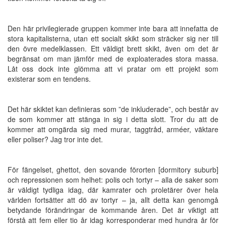
Den här privilegierade gruppen kommer inte bara att innefatta de
stora kapitalisterna, utan ett socialt skikt som sträcker sig ner till
den övre medelklassen. Ett väldigt brett skikt, även om det är
begränsat om man jämför med de exploaterades stora massa.
Låt oss dock inte glömma att vi pratar om ett projekt som
existerar som en tendens.
Det här skiktet kan definieras som ”de inkluderade”, och består av
de som kommer att stänga in sig i detta slott. Tror du att de
kommer att omgärda sig med murar, taggtråd, arméer, väktare
eller poliser? Jag tror inte det.
För fängelset, ghettot, den sovande förorten [dormitory suburb]
och repressionen som helhet: polis och tortyr – alla de saker som
är väldigt tydliga idag, där kamrater och proletärer över hela
världen fortsätter att dö av tortyr – ja, allt detta kan genomgå
betydande förändringar de kommande åren. Det är viktigt att
förstå att fem eller tio år idag korresponderar med hundra år för