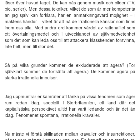
läser över huvud taget. De kan nås genom musik och bilder (TV,
bio, serier). Men dessa tekniker, vilket de som är mer kompetenta
än jag själv kan förklara, har en anmärkningsvärd möjlighet – i
maktens händer – vilket är att nå de irrationella känslor som finns
inom oss alla. Med andra ord kommer värdet av rationalitet som
ett övertalningsmedel och i utvecklandet av självmedvetenhet
som det som kan leda oss till att attackera klassfienden försvinna,
inte helt, men till stor del.
Så på vilka grunder kommer de exkluderade att agera? (För
självklart kommer de fortsätta att agera.) De kommer agera på
starka irrationella impulser.
Jag uppmuntrar er kamrater att tänka på vissa fenomen som äger
rum redan idag, speciellt i Storbritannien, ett land där det
kapitalistiska perspektivet alltid har varit ledande och är det än
idag. Fenomenet spontana, irrationella kravaller.
Nu måste vi förstå skillnaden mellan kravaller och insurrektioner,
något som många kamrater inte gör. En kravall är en rörelse av