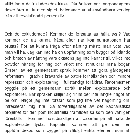
alltid inom de inkluderades klass. Därför kommer morgondagens
desertörer att ta med sig ett betydande antal användbara verktyg
från ett revolutionärt perspektiv.
Och de exkluderade? Kommer de fortsätta att hålla tyst? Vad
kommer de att kunna fråga efter när kommunikationen har
brutits? För att kunna fråga efter nånting måste man veta vad
man vill ha. Jag kan inte ha en uppfattning som bygger på lidande
och bristen av nånting vars existens jag inte känner till, vilket inte
betyder nånting för mig och vilket inte stimulerar mina begär.
Bristen av ett gemensamt språk kommer att göra gårdagens
reformism – gradvis krävande av bättre förhållanden och mindre
repression och exploatering – fullständigt föråldrat. Reformismen
byggde på ett gemensamt språk mellan exploaterade och
exploatörer. När språken skiljer sig finns det inte längre något att
be om. Något jag inte förstår, som jag inte vet någonting om,
intresserar mig inte. Så förverkligandet av det kapitalistiska
projektet för den post-industriella framtiden så som den vanligen
föreställs – kommer huvudsakligen att baseras på att hålla de
exploaterade tysta. Kapitalet kommer att ge dem en
uppförandekod som bygger på väldigt enkla element som att