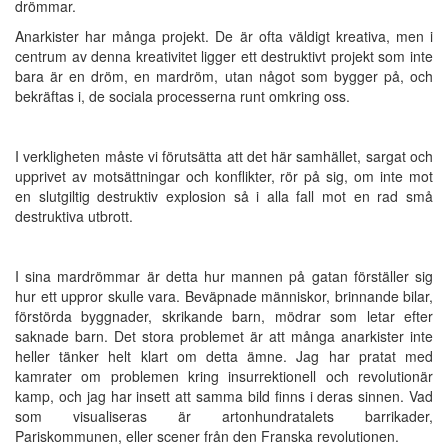
drömmar.
Anarkister har många projekt. De är ofta väldigt kreativa, men i
centrum av denna kreativitet ligger ett destruktivt projekt som inte
bara är en dröm, en mardröm, utan något som bygger på, och
bekräftas i, de sociala processerna runt omkring oss.
I verkligheten måste vi förutsätta att det här samhället, sargat och
upprivet av motsättningar och konflikter, rör på sig, om inte mot
en slutgiltig destruktiv explosion så i alla fall mot en rad små
destruktiva utbrott.
I sina mardrömmar är detta hur mannen på gatan förställer sig
hur ett uppror skulle vara. Beväpnade människor, brinnande bilar,
förstörda byggnader, skrikande barn, mödrar som letar efter
saknade barn. Det stora problemet är att många anarkister inte
heller tänker helt klart om detta ämne. Jag har pratat med
kamrater om problemen kring insurrektionell och revolutionär
kamp, och jag har insett att samma bild finns i deras sinnen. Vad
som visualiseras är artonhundratalets barrikader,
Pariskommunen, eller scener från den Franska revolutionen.