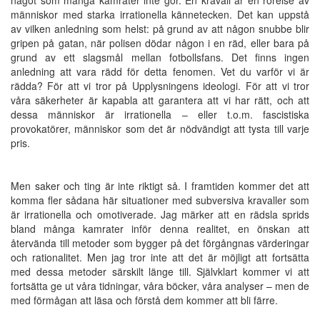
människor med starka irrationella kännetecken. Det kan uppstå
av vilken anledning som helst: på grund av att någon snubbe blir
gripen på gatan, när polisen dödar någon i en räd, eller bara på
grund av ett slagsmål mellan fotbollsfans. Det finns ingen
anledning att vara rädd för detta fenomen. Vet du varför vi är
rädda? För att vi tror på Upplysningens ideologi. För att vi tror
våra säkerheter är kapabla att garantera att vi har rätt, och att
dessa människor är irrationella – eller t.o.m. fascistiska
provokatörer, människor som det är nödvändigt att tysta till varje
pris.
Men saker och ting är inte riktigt så. I framtiden kommer det att
komma fler sådana här situationer med subversiva kravaller som
är irrationella och omotiverade. Jag märker att en rädsla sprids
bland många kamrater inför denna realitet, en önskan att
återvända till metoder som bygger på det förgångnas värderingar
och rationalitet. Men jag tror inte att det är möjligt att fortsätta
med dessa metoder särskilt länge till. Självklart kommer vi att
fortsätta ge ut våra tidningar, våra böcker, våra analyser – men de
med förmågan att läsa och förstå dem kommer att bli färre.