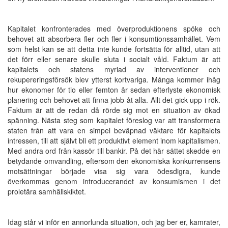
Kapitalet konfronterades med överproduktionens spöke och
behovet att absorbera fler och fler i konsumtionssamhället. Vem
som helst kan se att detta inte kunde fortsätta för alltid, utan att
det förr eller senare skulle sluta i socialt våld. Faktum är att
kapitalets och statens myriad av interventioner och
rekupereringsförsök blev ytterst kortvariga. Många kommer ihåg
hur ekonomer för tio eller femton år sedan efterlyste ekonomisk
planering och behovet att finna jobb åt alla. Allt det gick upp i rök.
Faktum är att de redan då rörde sig mot en situation av ökad
spänning. Nästa steg som kapitalet föreslog var att transformera
staten från att vara en simpel beväpnad väktare för kapitalets
intressen, till att självt bli ett produktivt element inom kapitalismen.
Med andra ord från kassör till bankir. På det här sättet skedde en
betydande omvandling, eftersom den ekonomiska konkurrensens
motsättningar började visa sig vara ödesdigra, kunde
överkommas genom introducerandet av konsumismen i det
proletära samhällskiktet.
Idag står vi inför en annorlunda situation, och jag ber er, kamrater,