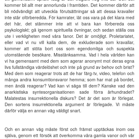
kommer bli allt mer annorlunda i framtiden. Det kommer därför att
bli nödvändigt att utveckla förutsättningar så att dessa kravaller
inte står oförberedda. För kamrater, låt oss vara på det klara med
det här, det stämmer inte att vi bara kan förbereda oss
psykologiskt; gå igenom spirituella övningar, och sedan ställa oss
ute i verkligheten med våra fanor. Det är omöjligt. Proletariatet,
eller vad vi nu vill kalla dem, de exkluderade som kravallar,
kommer att stöta bort oss som egendomliga och suspekta
utomstående besökare. Misstänksamma. Vad i hela världen kan
vi ha gemensamt med dem som agerar anonymt mot deras egna
livs fullständiga värdelöshet och inte på grund av behov och brist?
Med dem som reagerar trots att de har färg-tv, video, telefon och
många andra konsumtionsvaror hemma; som har mat på bordet,
men ändå reagerar? Vad kan vi säga till dem? Kanske vad den
anarkistiska syntesorganisationen sade förra århundradet?
Malatestas insurrektionella diskurs? Det är det som är förlegat.
Den sortens insurrektionella argument är förlegade. Vi måste
därför välja en annan väg väldigt snart.
Och en annan väg måste först och främst upptäckas inom oss
själva, genom ett försök att överkomma våra gamla vanor och vår