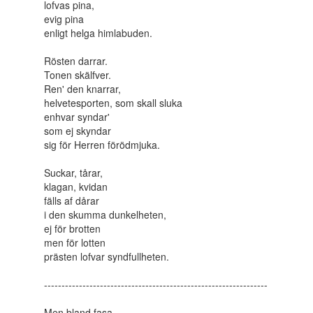
lofvas pina,
evig pina
enligt helga himlabuden.
Rösten darrar.
Tonen skälfver.
Ren' den knarrar,
helvetesporten, som skall sluka
enhvar syndar'
som ej skyndar
sig för Herren förödmjuka.
Suckar, tårar,
klagan, kvidan
fälls af dårar
i den skumma dunkelheten,
ej för brotten
men för lotten
prästen lofvar syndfullheten.
----------------------------------------------------------------
Men bland fasa,