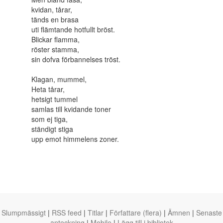
kvidan, tårar,
tänds en brasa
uti flämtande hotfullt bröst.
Blickar flamma,
röster stamma,
sin dofva förbannelses tröst.
Klagan, mummel,
Heta tårar,
hetsigt tummel
samlas till kvidande toner
som ej tiga,
ständigt stiga
upp emot himmelens zoner.
Slumpmässigt
|
RSS feed
|
Titlar
|
Författare (flera)
|
Ämnen
|
Senaste
anteckning
|
Mobile
|
Lägg till i bibliotek