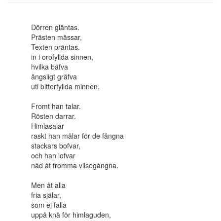
Dörren gläntas.
Prästen mässar,
Texten präntas.
in i orofyllda sinnen,
hvilka bäfva
ängsligt gräfva
uti bitterfyllda minnen.
Fromt han talar.
Rösten darrar.
Himlasalar
raskt han målar för de fångna
stackars bofvar,
och han lofvar
nåd åt fromma vilsegångna.
Men åt alla
fria själar,
som ej falla
uppå knä för himlaguden,