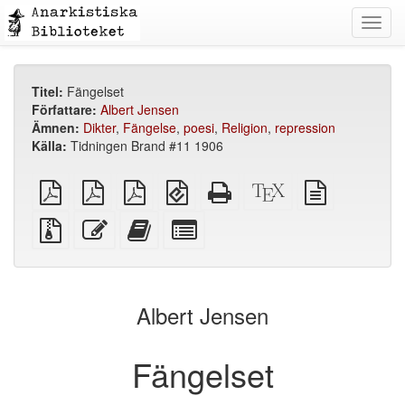
Toggl
navig
Titel:
Fängelset
Författare:
Albert Jensen
Ämnen:
Dikter
,
Fängelse
,
poesi
,
Religion
,
repression
Källa:
Tidningen Brand #11 1906
plain
A4
Letter
EPUB
Fristående
XeLaTeX
plain
PDF
imposed
imposed
(för
HTML
källa
text
PDF
PDF
mobila
(utskriftsvänlig)
källa
Källfiler
Redigera
Lägg
Select
enheter)
med
denna
till
individual
bilagor
text
denna
parts
text
for
i
the
Albert Jensen
bokskaparen
bookbuilder
Fängelset