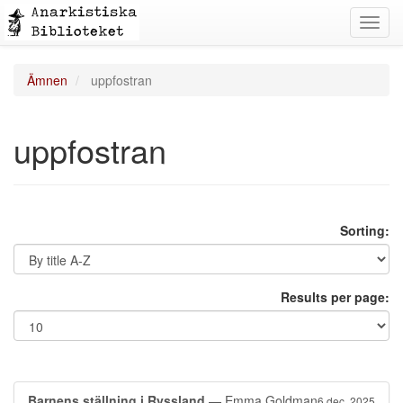
Toggl
navig
Ämnen
uppfostran
uppfostran
Sorting:
Results per page:
Barnens ställning i Ryssland
— Emma Goldman
6 dec. 2025