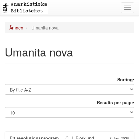
Toggl
navig
Ämnen
Umanita nova
Umanita nova
Sorting:
Results per page:
Ett revolutionsprogram
— C. J. Björklund
3 dec. 2025